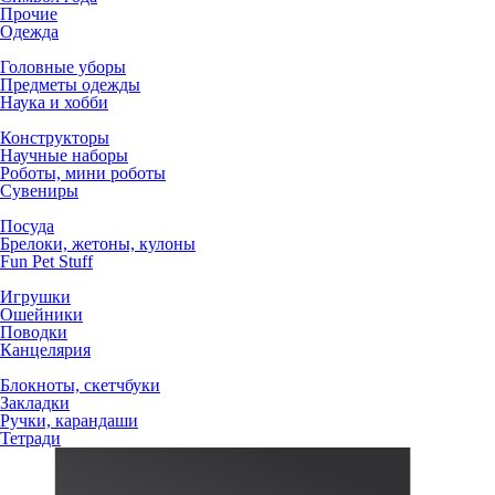
Прочие
Одежда
Головные уборы
Предметы одежды
Наука и хобби
Конструкторы
Научные наборы
Роботы, мини роботы
Сувениры
Посуда
Брелоки, жетоны, кулоны
Fun Pet Stuff
Игрушки
Ошейники
Поводки
Канцелярия
Блокноты, скетчбуки
Закладки
Ручки, карандаши
Тетради