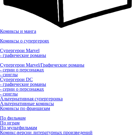
Комиксы и манга
Комиксы о супергероях
Супергерои Marvel
- графические романы
Супергерои Marvel/Графические романы
- серии о персонажах
- синглы
Супергерои DC
- графические романы
- серии о персонажах
- синглы
Альтернативная супергероика
Альтернативные комиксы
Комиксы по франшизам
По фильмам
По играм
По мультфильмам
Комикс-версии литературных произведений