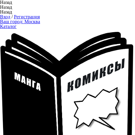
Назад
Назад
Назад
Вход
/
Регистрация
Ваш город:
Москва
Каталог