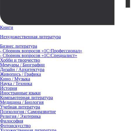
Книги
Нехудожественная литература
Бизнес литература
- Сборник вопросов «1С:Профессионал»
- Сборник вопросов «1С:Специалист»
Хобби и творчество
Мемуары / Биографии
Дизайн / Архитектура
Живопись / Графика
Кино / Музыка
Наука / Техника
История
Иностранные языки
Компьютерная литература
Медицина / Биология
Учебная литература
Психология / Саморазвитие
Религия / Эзотерика
Философия
Фотоискусство
Художественная литература