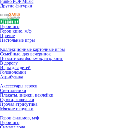
Funko POP Music
Другие фигурки
Герои игр
Герои кино, м/ф
Прочие
Настольные игры
Коллекционные карточные игры
Семейные, для вечеринок
По мотивам фильмов, игр, книг
В дорогу
Игры для детей
Головоломки
Атрибутика
Аксессуары героев
Светильники
Плакаты, значки, наклейки
Сумки, кошельки
Прочая атрибутика
Мягкие игрушки
Герои фильмов, м/ф
Герои игр
Символ года