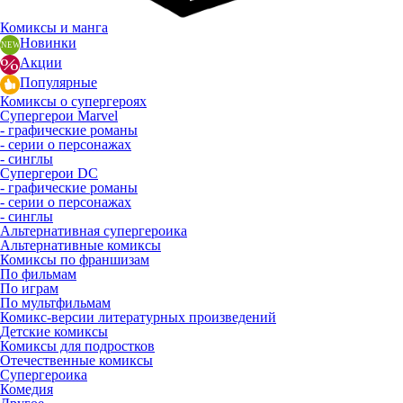
Комиксы и манга
Новинки
Акции
Популярные
Комиксы о супергероях
Супергерои Marvel
- графические романы
- серии о персонажах
- синглы
Супергерои DC
- графические романы
- серии о персонажах
- синглы
Альтернативная супергероика
Альтернативные комиксы
Комиксы по франшизам
По фильмам
По играм
По мультфильмам
Комикс-версии литературных произведений
Детские комиксы
Комиксы для подростков
Отечественные комиксы
Супергероика
Комедия