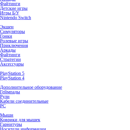
Файтинги
Детские игры
Игры Б/У
Nintendo Switch
Экшен
Симуляторы
Гонки
Ролевые игры
Приключения
Аркады
Файтинги
Стратегии
Аксессуары
PlayStation 5
PlayStation 4
Дополнительное оборудование
Геймпады
Рули
Кабели соединительные
PC
Мыши
Коврики для мышек
Гарнитуры
Носители информации