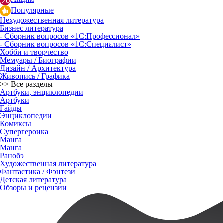
Популярные
Нехудожественная литература
Бизнес литература
- Сборник вопросов «1С:Профессионал»
- Сборник вопросов «1С:Специалист»
Хобби и творчество
Мемуары / Биографии
Дизайн / Архитектура
Живопись / Графика
>> Все разделы
Артбуки, энциклопедии
Артбуки
Гайды
Энциклопедии
Комиксы
Супергероика
Манга
Манга
Ранобэ
Художественная литература
Фантастика / Фэнтези
Детская литература
Обзоры и рецензии