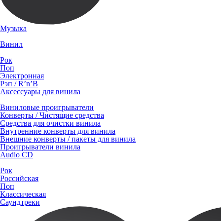
Музыка
Винил
Рок
Поп
Электронная
Рэп / R’n’B
Аксессуары для винила
Виниловые проигрыватели
Конверты / Чистящие средства
Средства для очистки винила
Внутренние конверты для винила
Внешние конверты / пакеты для винила
Проигрыватели винила
Audio CD
Рок
Российская
Поп
Классическая
Саундтреки