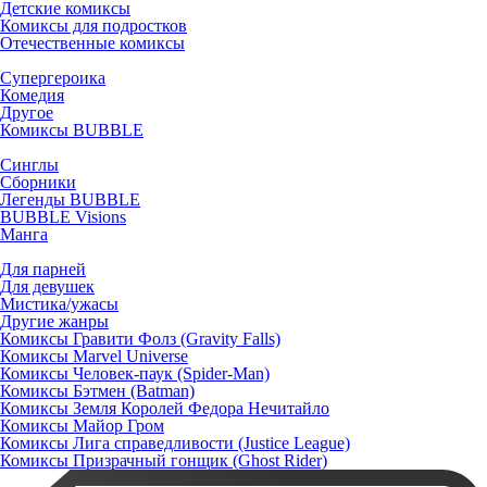
Детские комиксы
Комиксы для подростков
Отечественные комиксы
Супергероика
Комедия
Другое
Комиксы BUBBLE
Синглы
Сборники
Легенды BUBBLE
BUBBLE Visions
Манга
Для парней
Для девушек
Мистика/ужасы
Другие жанры
Комиксы Гравити Фолз (Gravity Falls)
Комиксы Marvel Universe
Комиксы Человек-паук (Spider-Man)
Комиксы Бэтмен (Batman)
Комиксы Земля Королей Федора Нечитайло
Комиксы Майор Гром
Комиксы Лига справедливости (Justice League)
Комиксы Призрачный гонщик (Ghost Rider)