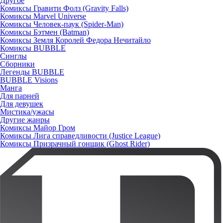
Другое
Комиксы Гравити Фолз (Gravity Falls)
Комиксы Marvel Universe
Комиксы Человек-паук (Spider-Man)
Комиксы Бэтмен (Batman)
Комиксы Земля Королей Федора Нечитайло
Комиксы BUBBLE
Синглы
Сборники
Легенды BUBBLE
BUBBLE Visions
Манга
Для парней
Для девушек
Мистика/ужасы
Другие жанры
Комиксы Майор Гром
Комиксы Лига справедливости (Justice League)
Комиксы Призрачный гонщик (Ghost Rider)