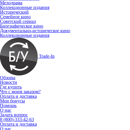
Мелодрама
Коллекционные издания
Исторический
Семейное кино
Советский сериал
Биографическое кино
Документально-историческое кино
Коллекционные издания
Trade-In
Обзоры
Новости
Где купить
Что с моим заказом?
Оплата и доставка
Мои бонусы
Помощь
О нас
Задать вопрос
8 (800)-333-42-63
Оплата и доставка
О нас