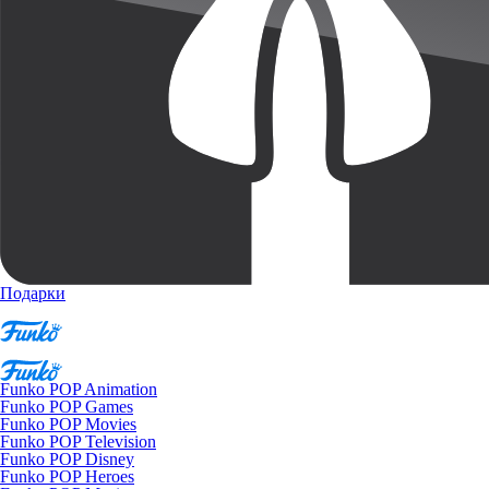
Подарки
Funko POP Animation
Funko POP Games
Funko POP Movies
Funko POP Television
Funko POP Disney
Funko POP Heroes