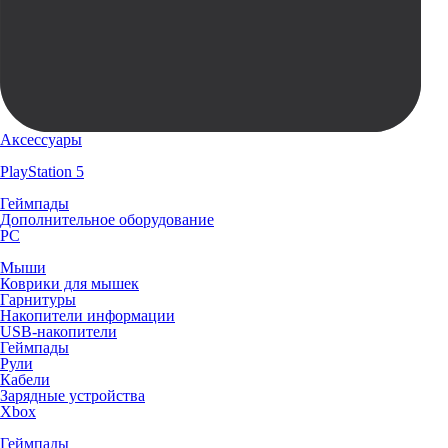
Аксессуары
PlayStation 5
Геймпады
Дополнительное оборудование
PC
Мыши
Коврики для мышек
Гарнитуры
Накопители информации
USB-накопители
Геймпады
Рули
Кабели
Зарядные устройства
Xbox
Геймпады