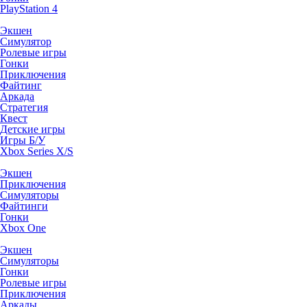
PlayStation 4
Экшен
Симулятор
Ролевые игры
Гонки
Приключения
Файтинг
Аркада
Стратегия
Квест
Детские игры
Игры Б/У
Xbox Series X/S
Экшен
Приключения
Симуляторы
Файтинги
Гонки
Xbox One
Экшен
Симуляторы
Гонки
Ролевые игры
Приключения
Аркады