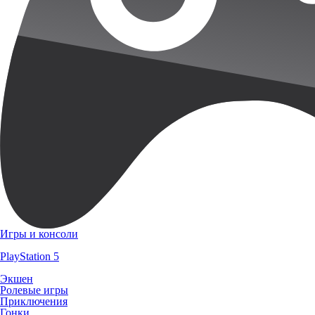
Игры и консоли
PlayStation 5
Экшен
Ролевые игры
Приключения
Гонки