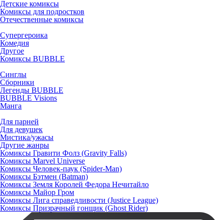
Детские комиксы
Комиксы для подростков
Отечественные комиксы
Супергероика
Комедия
Другое
Комиксы BUBBLE
Синглы
Сборники
Легенды BUBBLE
BUBBLE Visions
Манга
Для парней
Для девушек
Мистика/ужасы
Другие жанры
Комиксы Гравити Фолз (Gravity Falls)
Комиксы Marvel Universe
Комиксы Человек-паук (Spider-Man)
Комиксы Бэтмен (Batman)
Комиксы Земля Королей Федора Нечитайло
Комиксы Майор Гром
Комиксы Лига справедливости (Justice League)
Комиксы Призрачный гонщик (Ghost Rider)