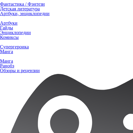
Фантастика / Фэнтези
Детская литература
Артбуки, энциклопедии
Артбуки
Гайды
Энциклопедии
Комиксы
Супергероика
Манга
Манга
Ранобэ
Обзоры и рецензии