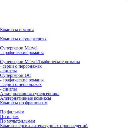
Комиксы и манга
Комиксы о супергероях
Супергерои Marvel
- графические романы
Супергерои Marvel/Графические романы
- серии о персонажах
- синглы
Супергерои DC
- графические романы
- серии о персонажах
- синглы
Альтернативная супергероика
Альтернативные комиксы
Комиксы по франшизам
По фильмам
По играм
По мультфильмам
Комикс-версии литературных произведений