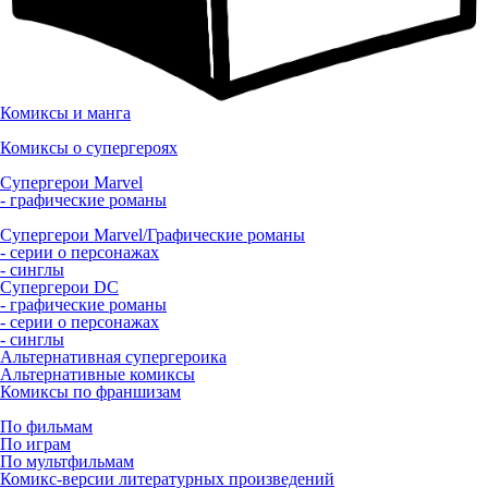
Комиксы и манга
Комиксы о супергероях
Супергерои Marvel
- графические романы
Супергерои Marvel/Графические романы
- серии о персонажах
- синглы
Супергерои DC
- графические романы
- серии о персонажах
- синглы
Альтернативная супергероика
Альтернативные комиксы
Комиксы по франшизам
По фильмам
По играм
По мультфильмам
Комикс-версии литературных произведений