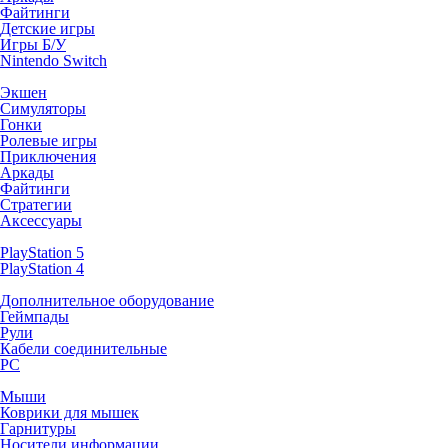
Файтинги
Детские игры
Игры Б/У
Nintendo Switch
Экшен
Симуляторы
Гонки
Ролевые игры
Приключения
Аркады
Файтинги
Стратегии
Аксессуары
PlayStation 5
PlayStation 4
Дополнительное оборудование
Геймпады
Рули
Кабели соединительные
PC
Мыши
Коврики для мышек
Гарнитуры
Носители информации