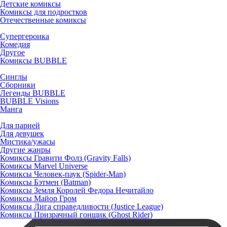
Детские комиксы
Комиксы для подростков
Отечественные комиксы
Супергероика
Комедия
Другое
Комиксы BUBBLE
Синглы
Сборники
Легенды BUBBLE
BUBBLE Visions
Манга
Для парней
Для девушек
Мистика/ужасы
Другие жанры
Комиксы Гравити Фолз (Gravity Falls)
Комиксы Marvel Universe
Комиксы Человек-паук (Spider-Man)
Комиксы Бэтмен (Batman)
Комиксы Земля Королей Федора Нечитайло
Комиксы Майор Гром
Комиксы Лига справедливости (Justice League)
Комиксы Призрачный гонщик (Ghost Rider)