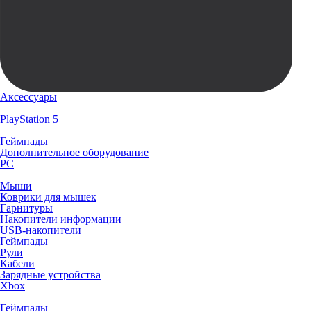
Аксессуары
PlayStation 5
Геймпады
Дополнительное оборудование
PC
Мыши
Коврики для мышек
Гарнитуры
Накопители информации
USB-накопители
Геймпады
Рули
Кабели
Зарядные устройства
Xbox
Геймпады