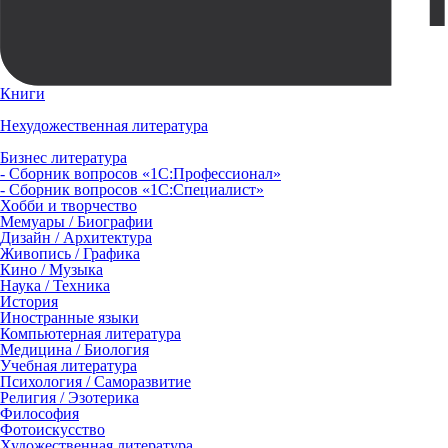
Книги
Нехудожественная литература
Бизнес литература
- Сборник вопросов «1С:Профессионал»
- Сборник вопросов «1С:Специалист»
Хобби и творчество
Мемуары / Биографии
Дизайн / Архитектура
Живопись / Графика
Кино / Музыка
Наука / Техника
История
Иностранные языки
Компьютерная литература
Медицина / Биология
Учебная литература
Психология / Саморазвитие
Религия / Эзотерика
Философия
Фотоискусство
Художественная литература