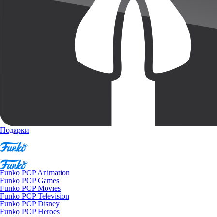
Подарки
Funko POP Animation
Funko POP Games
Funko POP Movies
Funko POP Television
Funko POP Disney
Funko POP Heroes