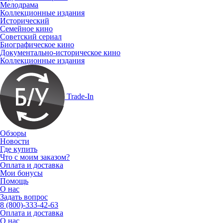
Мелодрама
Коллекционные издания
Исторический
Семейное кино
Советский сериал
Биографическое кино
Документально-историческое кино
Коллекционные издания
Trade-In
Обзоры
Новости
Где купить
Что с моим заказом?
Оплата и доставка
Мои бонусы
Помощь
О нас
Задать вопрос
8 (800)-333-42-63
Оплата и доставка
О нас