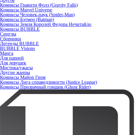
Другое
Комиксы Гравити Фолз (Gravity Falls)
Комиксы Marvel Universe
Комиксы Человек-паук (Spider-Man)
Комиксы Бэтмен (Batman)
Комиксы Земля Королей Федора Нечитайло
Комиксы BUBBLE
Синглы
Сборники
Легенды BUBBLE
BUBBLE Visions
Манга
Для парней
Для девушек
Мистика/ужасы
Другие жанры
Комиксы Майор Гром
Комиксы Лига справедливости (Justice League)
Комиксы Призрачный гонщик (Ghost Rider)