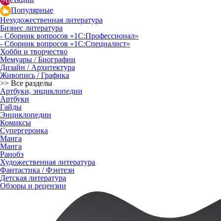
Популярные
Нехудожественная литература
Бизнес литература
- Сборник вопросов «1С:Профессионал»
- Сборник вопросов «1С:Специалист»
Хобби и творчество
Мемуары / Биографии
Дизайн / Архитектура
Живопись / Графика
>> Все разделы
Артбуки, энциклопедии
Артбуки
Гайды
Энциклопедии
Комиксы
Супергероика
Манга
Манга
Ранобэ
Художественная литература
Фантастика / Фэнтези
Детская литература
Обзоры и рецензии