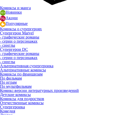
Комиксы и манга
Новинки
Акции
Популярные
Комиксы о супергероях
Супергерои Marvel
- графические романы
- серии о персонажах
- синглы
Супергерои DC
- графические романы
- серии о персонажах
- синглы
Альтернативная супергероика
Альтернативные комиксы
Комиксы по франшизам
По фильмам
По играм
По мультфильмам
Комикс-версии литературных произведений
Детские комиксы
Комиксы для подростков
Отечественные комиксы
Супергероика
Комедия