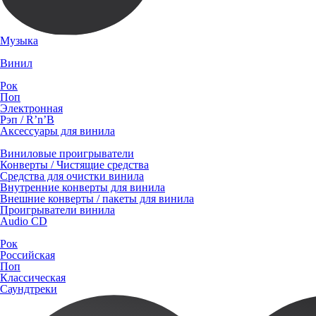
Музыка
Винил
Рок
Поп
Электронная
Рэп / R’n’B
Аксессуары для винила
Виниловые проигрыватели
Конверты / Чистящие средства
Средства для очистки винила
Внутренние конверты для винила
Внешние конверты / пакеты для винила
Проигрыватели винила
Audio CD
Рок
Российская
Поп
Классическая
Саундтреки