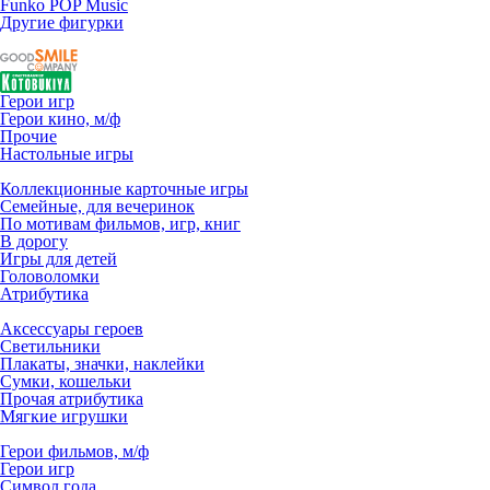
Funko POP Music
Другие фигурки
Герои игр
Герои кино, м/ф
Прочие
Настольные игры
Коллекционные карточные игры
Семейные, для вечеринок
По мотивам фильмов, игр, книг
В дорогу
Игры для детей
Головоломки
Атрибутика
Аксессуары героев
Светильники
Плакаты, значки, наклейки
Сумки, кошельки
Прочая атрибутика
Мягкие игрушки
Герои фильмов, м/ф
Герои игр
Символ года