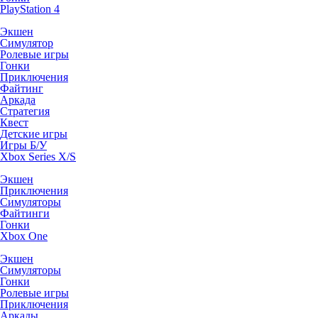
PlayStation 4
Экшен
Симулятор
Ролевые игры
Гонки
Приключения
Файтинг
Аркада
Стратегия
Квест
Детские игры
Игры Б/У
Xbox Series X/S
Экшен
Приключения
Симуляторы
Файтинги
Гонки
Xbox One
Экшен
Симуляторы
Гонки
Ролевые игры
Приключения
Аркады