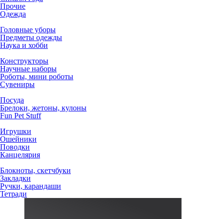
Прочие
Одежда
Головные уборы
Предметы одежды
Наука и хобби
Конструкторы
Научные наборы
Роботы, мини роботы
Сувениры
Посуда
Брелоки, жетоны, кулоны
Fun Pet Stuff
Игрушки
Ошейники
Поводки
Канцелярия
Блокноты, скетчбуки
Закладки
Ручки, карандаши
Тетради