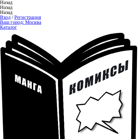
Назад
Назад
Назад
Вход
/
Регистрация
Ваш город:
Москва
Каталог