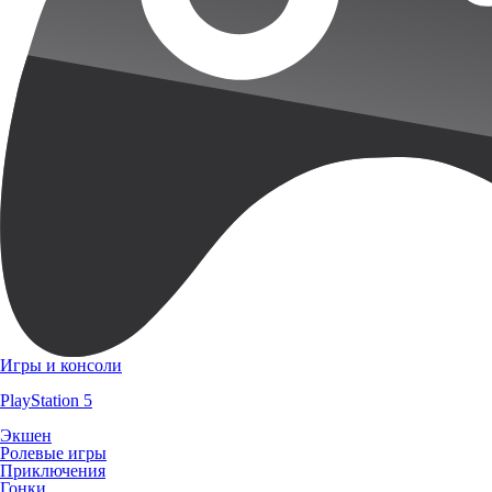
Игры и консоли
PlayStation 5
Экшен
Ролевые игры
Приключения
Гонки