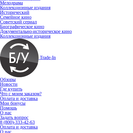
Мелодрама
Коллекционные издания
Исторический
Семейное кино
Советский сериал
Биографическое кино
Документально-историческое кино
Коллекционные издания
Trade-In
Обзоры
Новости
Где купить
Что с моим заказом?
Оплата и доставка
Мои бонусы
Помощь
О нас
Задать вопрос
8 (800)-333-42-63
Оплата и доставка
О нас