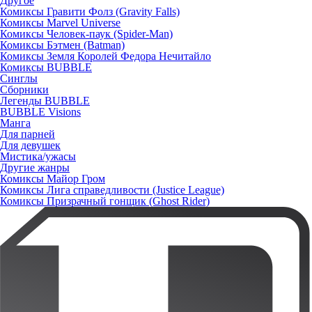
Другое
Комиксы Гравити Фолз (Gravity Falls)
Комиксы Marvel Universe
Комиксы Человек-паук (Spider-Man)
Комиксы Бэтмен (Batman)
Комиксы Земля Королей Федора Нечитайло
Комиксы BUBBLE
Синглы
Сборники
Легенды BUBBLE
BUBBLE Visions
Манга
Для парней
Для девушек
Мистика/ужасы
Другие жанры
Комиксы Майор Гром
Комиксы Лига справедливости (Justice League)
Комиксы Призрачный гонщик (Ghost Rider)