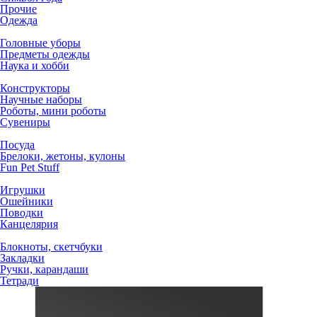
Прочие
Одежда
Головные уборы
Предметы одежды
Наука и хобби
Конструкторы
Научные наборы
Роботы, мини роботы
Сувениры
Посуда
Брелоки, жетоны, кулоны
Fun Pet Stuff
Игрушки
Ошейники
Поводки
Канцелярия
Блокноты, скетчбуки
Закладки
Ручки, карандаши
Тетради