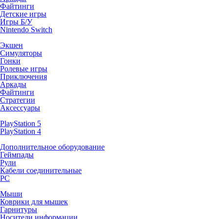
Файтинги
Детские игры
Игры Б/У
Nintendo Switch
Экшен
Симуляторы
Гонки
Ролевые игры
Приключения
Аркады
Файтинги
Стратегии
Аксессуары
PlayStation 5
PlayStation 4
Дополнительное оборудование
Геймпады
Рули
Кабели соединительные
PC
Мыши
Коврики для мышек
Гарнитуры
Носители информации