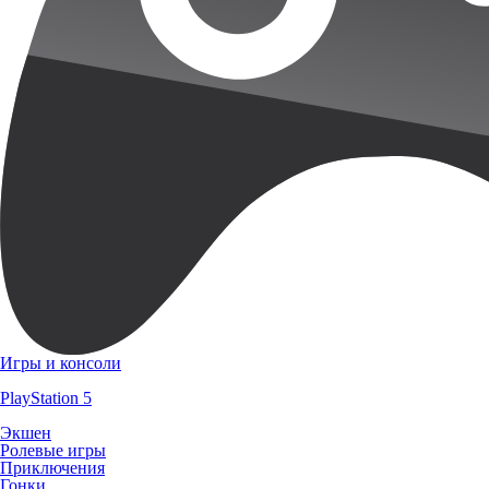
Игры и консоли
PlayStation 5
Экшен
Ролевые игры
Приключения
Гонки