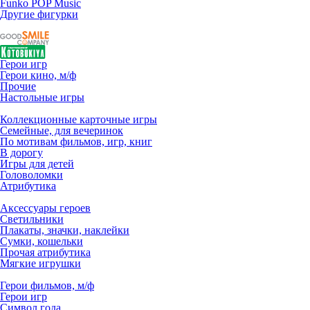
Funko POP Music
Другие фигурки
Герои игр
Герои кино, м/ф
Прочие
Настольные игры
Коллекционные карточные игры
Семейные, для вечеринок
По мотивам фильмов, игр, книг
В дорогу
Игры для детей
Головоломки
Атрибутика
Аксессуары героев
Светильники
Плакаты, значки, наклейки
Сумки, кошельки
Прочая атрибутика
Мягкие игрушки
Герои фильмов, м/ф
Герои игр
Символ года