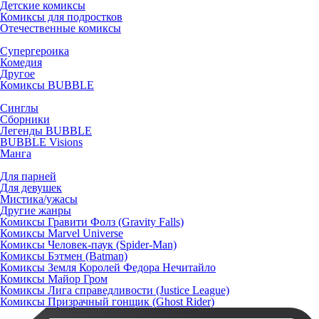
Детские комиксы
Комиксы для подростков
Отечественные комиксы
Супергероика
Комедия
Другое
Комиксы BUBBLE
Синглы
Сборники
Легенды BUBBLE
BUBBLE Visions
Манга
Для парней
Для девушек
Мистика/ужасы
Другие жанры
Комиксы Гравити Фолз (Gravity Falls)
Комиксы Marvel Universe
Комиксы Человек-паук (Spider-Man)
Комиксы Бэтмен (Batman)
Комиксы Земля Королей Федора Нечитайло
Комиксы Майор Гром
Комиксы Лига справедливости (Justice League)
Комиксы Призрачный гонщик (Ghost Rider)