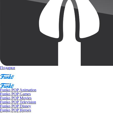
Подарки
Funko POP Animation
Funko POP Games
Funko POP Movies
Funko POP Television
Funko POP Disney
Funko POP Heroes