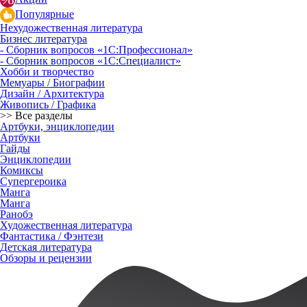
Популярные
Нехудожественная литература
Бизнес литература
- Сборник вопросов «1С:Профессионал»
- Сборник вопросов «1С:Специалист»
Хобби и творчество
Мемуары / Биографии
Дизайн / Архитектура
Живопись / Графика
>> Все разделы
Артбуки, энциклопедии
Артбуки
Гайды
Энциклопедии
Комиксы
Супергероика
Манга
Манга
Ранобэ
Художественная литература
Фантастика / Фэнтези
Детская литература
Обзоры и рецензии