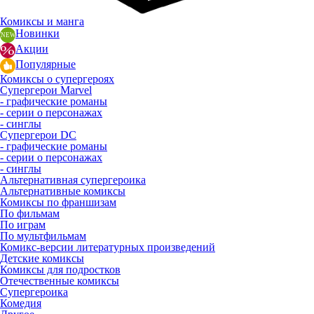
Комиксы и манга
Новинки
Акции
Популярные
Комиксы о супергероях
Супергерои Marvel
- графические романы
- серии о персонажах
- синглы
Супергерои DC
- графические романы
- серии о персонажах
- синглы
Альтернативная супергероика
Альтернативные комиксы
Комиксы по франшизам
По фильмам
По играм
По мультфильмам
Комикс-версии литературных произведений
Детские комиксы
Комиксы для подростков
Отечественные комиксы
Супергероика
Комедия