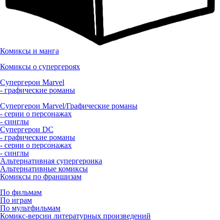
Комиксы и манга
Комиксы о супергероях
Супергерои Marvel
- графические романы
Супергерои Marvel/Графические романы
- серии о персонажах
- синглы
Супергерои DC
- графические романы
- серии о персонажах
- синглы
Альтернативная супергероика
Альтернативные комиксы
Комиксы по франшизам
По фильмам
По играм
По мультфильмам
Комикс-версии литературных произведений