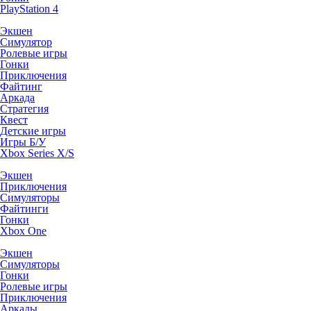
PlayStation 4
Экшен
Симулятор
Ролевые игры
Гонки
Приключения
Файтинг
Аркада
Стратегия
Квест
Детские игры
Игры Б/У
Xbox Series X/S
Экшен
Приключения
Симуляторы
Файтинги
Гонки
Xbox One
Экшен
Симуляторы
Гонки
Ролевые игры
Приключения
Аркады