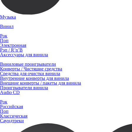
Музыка
Винил
Рок
Поп
Электронная
Рэп / R’n’B
Аксессуары для винила
Виниловые проигрыватели
Конверты / Чистящие средства
Средства для очистки винила
Внутренние конверты для винила
Внешние конверты / пакеты для винила
Проигрыватели винила
Audio CD
Рок
Российская
Поп
Классическая
Саундтреки