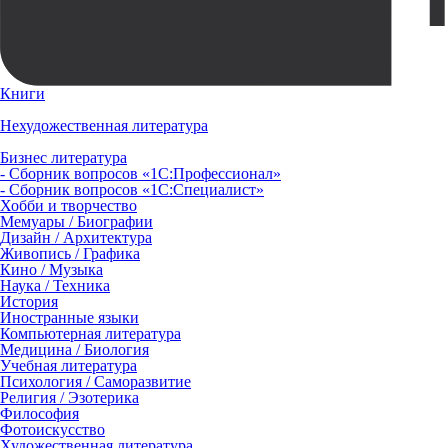
Книги
Нехудожественная литература
Бизнес литература
- Сборник вопросов «1С:Профессионал»
- Сборник вопросов «1С:Специалист»
Хобби и творчество
Мемуары / Биографии
Дизайн / Архитектура
Живопись / Графика
Кино / Музыка
Наука / Техника
История
Иностранные языки
Компьютерная литература
Медицина / Биология
Учебная литература
Психология / Саморазвитие
Религия / Эзотерика
Философия
Фотоискусство
Художественная литература