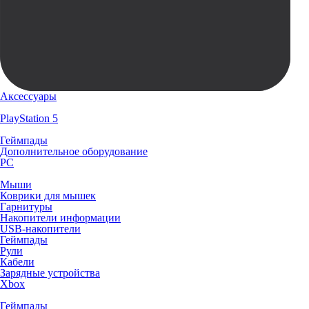
Аксессуары
PlayStation 5
Геймпады
Дополнительное оборудование
PC
Мыши
Коврики для мышек
Гарнитуры
Накопители информации
USB-накопители
Геймпады
Рули
Кабели
Зарядные устройства
Xbox
Геймпады