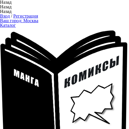
Назад
Назад
Назад
Вход
/
Регистрация
Ваш город:
Москва
Каталог