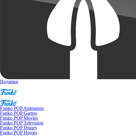
Подарки
Funko POP Animation
Funko POP Games
Funko POP Movies
Funko POP Television
Funko POP Disney
Funko POP Heroes