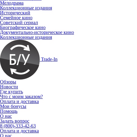
Мелодрама
Коллекционные издания
Исторический
Семейное кино
Советский сериал
Биографическое кино
Документально-историческое кино
Коллекционные издания
Trade-In
Обзоры
Новости
Где купить
Что с моим заказом?
Оплата и доставка
Мои бонусы
Помощь
О нас
Задать вопрос
8 (800)-333-42-63
Оплата и доставка
О нас