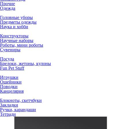
Прочие
Одежда
Головные уборы
Предметы одежды
Наука и хобби
Конструкторы
Научные наборы
Роботы, мини роботы
Сувениры
Посуда
Брелоки, жетоны, кулоны
Fun Pet Stuff
Игрушки
Ошейники
Поводки
Канцелярия
Блокноты, скетчбуки
Закладки
Ручки, карандаши
Тетради