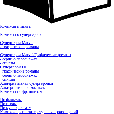
Комиксы и манга
Комиксы о супергероях
Супергерои Marvel
- графические романы
Супергерои Marvel/Графические романы
- серии о персонажах
- синглы
Супергерои DC
- графические романы
- серии о персонажах
- синглы
Альтернативная супергероика
Альтернативные комиксы
Комиксы по франшизам
По фильмам
По играм
По мультфильмам
Комикс-версии литературных произведений