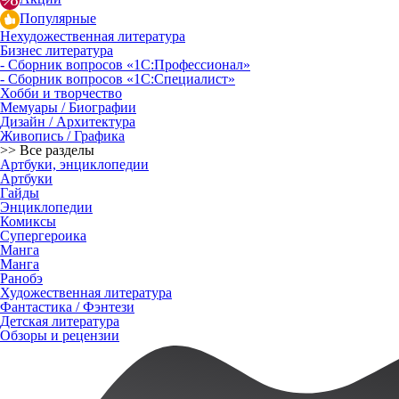
Популярные
Нехудожественная литература
Бизнес литература
- Сборник вопросов «1С:Профессионал»
- Сборник вопросов «1С:Специалист»
Хобби и творчество
Мемуары / Биографии
Дизайн / Архитектура
Живопись / Графика
>> Все разделы
Артбуки, энциклопедии
Артбуки
Гайды
Энциклопедии
Комиксы
Супергероика
Манга
Манга
Ранобэ
Художественная литература
Фантастика / Фэнтези
Детская литература
Обзоры и рецензии