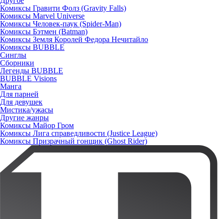
Другое
Комиксы Гравити Фолз (Gravity Falls)
Комиксы Marvel Universe
Комиксы Человек-паук (Spider-Man)
Комиксы Бэтмен (Batman)
Комиксы Земля Королей Федора Нечитайло
Комиксы BUBBLE
Синглы
Сборники
Легенды BUBBLE
BUBBLE Visions
Манга
Для парней
Для девушек
Мистика/ужасы
Другие жанры
Комиксы Майор Гром
Комиксы Лига справедливости (Justice League)
Комиксы Призрачный гонщик (Ghost Rider)