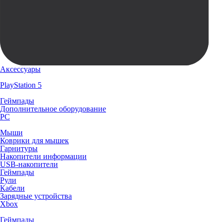
Аксессуары
PlayStation 5
Геймпады
Дополнительное оборудование
PC
Мыши
Коврики для мышек
Гарнитуры
Накопители информации
USB-накопители
Геймпады
Рули
Кабели
Зарядные устройства
Xbox
Геймпады