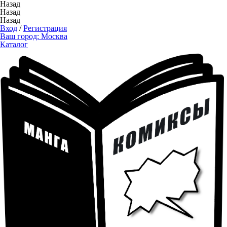
Назад
Назад
Назад
Вход
/
Регистрация
Ваш город:
Москва
Каталог