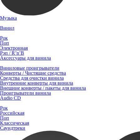
Музыка
Винил
Рок
Поп
Электронная
Рэп / R’n’B
Аксессуары для винила
Виниловые проигрыватели
Конверты / Чистящие средства
Средства для очистки винила
Внутренние конверты для винила
Внешние конверты / пакеты для винила
Проигрыватели винила
Audio CD
Рок
Российская
Поп
Классическая
Саундтреки