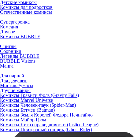
Детские комиксы
Комиксы для подростков
Отечественные комиксы
Супергероика
Комедия
Другое
Комиксы BUBBLE
Синглы
Сборники
Легенды BUBBLE
BUBBLE Visions
Манга
Для парней
Для девушек
Мистика/ужасы
Другие жанры
Комиксы Гравити Фолз (Gravity Falls)
Комиксы Marvel Universe
Комиксы Человек-паук (Spider-Man)
Комиксы Бэтмен (Batman)
Комиксы Земля Королей Федора Нечитайло
Комиксы Майор Гром
Комиксы Лига справедливости (Justice League)
Комиксы Призрачный гонщик (Ghost Rider)