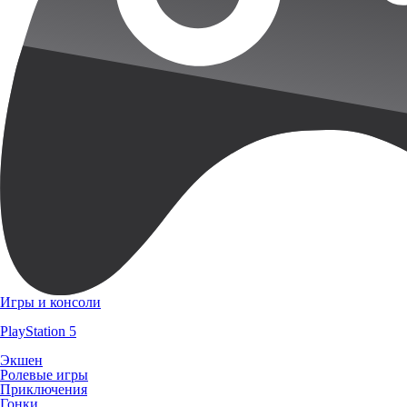
Игры и консоли
PlayStation 5
Экшен
Ролевые игры
Приключения
Гонки