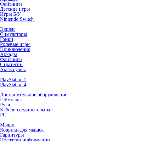
Файтинги
Детские игры
Игры Б/У
Nintendo Switch
Экшен
Симуляторы
Гонки
Ролевые игры
Приключения
Аркады
Файтинги
Стратегии
Аксессуары
PlayStation 5
PlayStation 4
Дополнительное оборудование
Геймпады
Рули
Кабели соединительные
PC
Мыши
Коврики для мышек
Гарнитуры
Носители информации