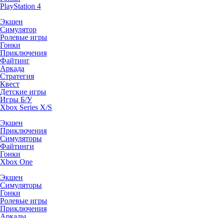
PlayStation 4
Экшен
Симулятор
Ролевые игры
Гонки
Приключения
Файтинг
Аркада
Стратегия
Квест
Детские игры
Игры Б/У
Xbox Series X/S
Экшен
Приключения
Симуляторы
Файтинги
Гонки
Xbox One
Экшен
Симуляторы
Гонки
Ролевые игры
Приключения
Аркады