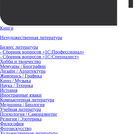
Книги
Нехудожественная литература
Бизнес литература
- Сборник вопросов «1С:Профессионал»
- Сборник вопросов «1С:Специалист»
Хобби и творчество
Мемуары / Биографии
Дизайн / Архитектура
Живопись / Графика
Кино / Музыка
Наука / Техника
История
Иностранные языки
Компьютерная литература
Медицина / Биология
Учебная литература
Психология / Саморазвитие
Религия / Эзотерика
Философия
Фотоискусство
Художественная литература