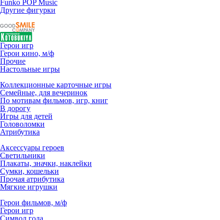
Funko POP Music
Другие фигурки
Герои игр
Герои кино, м/ф
Прочие
Настольные игры
Коллекционные карточные игры
Семейные, для вечеринок
По мотивам фильмов, игр, книг
В дорогу
Игры для детей
Головоломки
Атрибутика
Аксессуары героев
Светильники
Плакаты, значки, наклейки
Сумки, кошельки
Прочая атрибутика
Мягкие игрушки
Герои фильмов, м/ф
Герои игр
Символ года