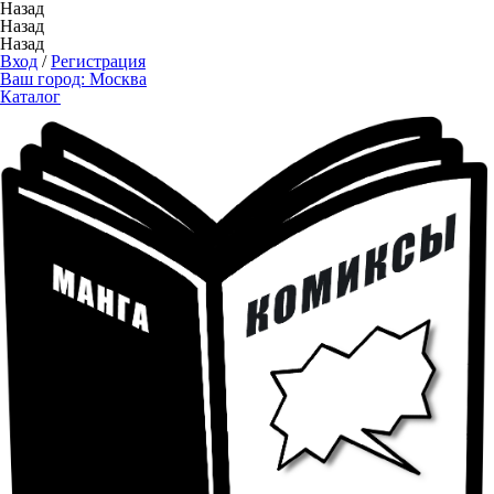
Назад
Назад
Назад
Вход
/
Регистрация
Ваш город:
Москва
Каталог