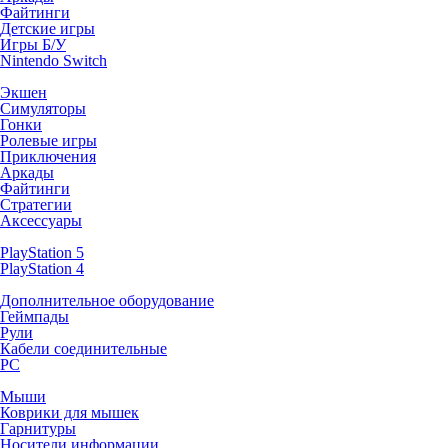
Файтинги
Детские игры
Игры Б/У
Nintendo Switch
Экшен
Симуляторы
Гонки
Ролевые игры
Приключения
Аркады
Файтинги
Стратегии
Аксессуары
PlayStation 5
PlayStation 4
Дополнительное оборудование
Геймпады
Рули
Кабели соединительные
PC
Мыши
Коврики для мышек
Гарнитуры
Носители информации