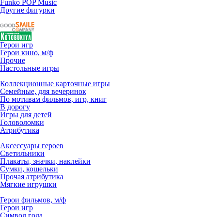
Funko POP Music
Другие фигурки
Герои игр
Герои кино, м/ф
Прочие
Настольные игры
Коллекционные карточные игры
Семейные, для вечеринок
По мотивам фильмов, игр, книг
В дорогу
Игры для детей
Головоломки
Атрибутика
Аксессуары героев
Светильники
Плакаты, значки, наклейки
Сумки, кошельки
Прочая атрибутика
Мягкие игрушки
Герои фильмов, м/ф
Герои игр
Символ года