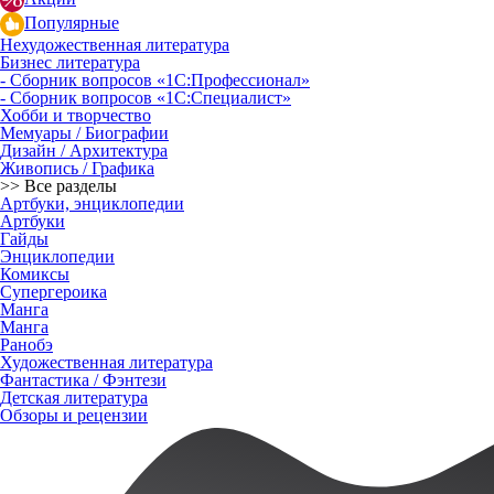
Популярные
Нехудожественная литература
Бизнес литература
- Сборник вопросов «1С:Профессионал»
- Сборник вопросов «1С:Специалист»
Хобби и творчество
Мемуары / Биографии
Дизайн / Архитектура
Живопись / Графика
>> Все разделы
Артбуки, энциклопедии
Артбуки
Гайды
Энциклопедии
Комиксы
Супергероика
Манга
Манга
Ранобэ
Художественная литература
Фантастика / Фэнтези
Детская литература
Обзоры и рецензии