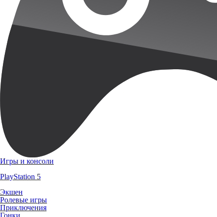
Игры и консоли
PlayStation 5
Экшен
Ролевые игры
Приключения
Гонки