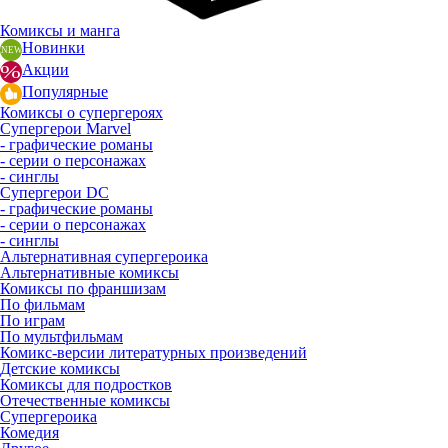
Комиксы и манга
Новинки
Акции
Популярные
Комиксы о супергероях
Супергерои Marvel
- графические романы
- серии о персонажах
- синглы
Супергерои DC
- графические романы
- серии о персонажах
- синглы
Альтернативная супергероика
Альтернативные комиксы
Комиксы по франшизам
По фильмам
По играм
По мультфильмам
Комикс-версии литературных произведений
Детские комиксы
Комиксы для подростков
Отечественные комиксы
Супергероика
Комедия