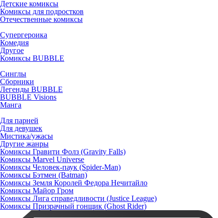
Детские комиксы
Комиксы для подростков
Отечественные комиксы
Супергероика
Комедия
Другое
Комиксы BUBBLE
Синглы
Сборники
Легенды BUBBLE
BUBBLE Visions
Манга
Для парней
Для девушек
Мистика/ужасы
Другие жанры
Комиксы Гравити Фолз (Gravity Falls)
Комиксы Marvel Universe
Комиксы Человек-паук (Spider-Man)
Комиксы Бэтмен (Batman)
Комиксы Земля Королей Федора Нечитайло
Комиксы Майор Гром
Комиксы Лига справедливости (Justice League)
Комиксы Призрачный гонщик (Ghost Rider)