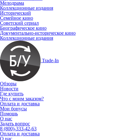
Мелодрама
Коллекционные издания
Исторический
Семейное кино
Советский сериал
Биографическое кино
Документально-историческое кино
Коллекционные издания
Trade-In
Обзоры
Новости
Где купить
Что с моим заказом?
Оплата и доставка
Мои бонусы
Помощь
О нас
Задать вопрос
8 (800)-333-42-63
Оплата и доставка
О нас