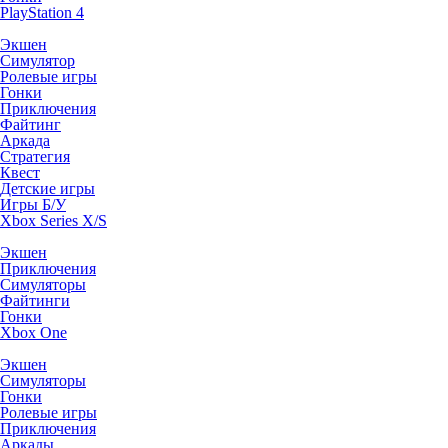
PlayStation 4
Экшен
Симулятор
Ролевые игры
Гонки
Приключения
Файтинг
Аркада
Стратегия
Квест
Детские игры
Игры Б/У
Xbox Series X/S
Экшен
Приключения
Симуляторы
Файтинги
Гонки
Xbox One
Экшен
Симуляторы
Гонки
Ролевые игры
Приключения
Аркады