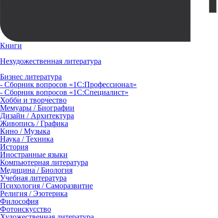
Книги
Нехудожественная литература
Бизнес литература
- Сборник вопросов «1С:Профессионал»
- Сборник вопросов «1С:Специалист»
Хобби и творчество
Мемуары / Биографии
Дизайн / Архитектура
Живопись / Графика
Кино / Музыка
Наука / Техника
История
Иностранные языки
Компьютерная литература
Медицина / Биология
Учебная литература
Психология / Саморазвитие
Религия / Эзотерика
Философия
Фотоискусство
Художественная литература