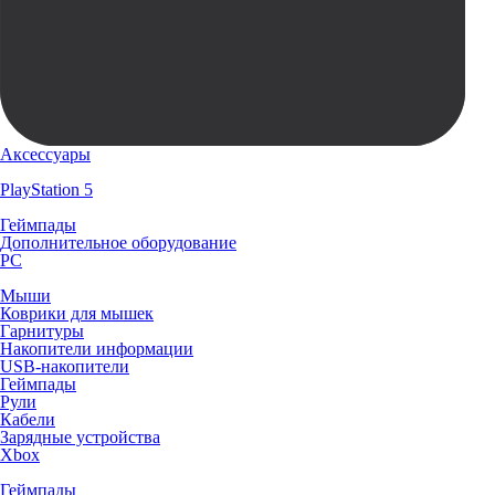
Аксессуары
PlayStation 5
Геймпады
Дополнительное оборудование
PC
Мыши
Коврики для мышек
Гарнитуры
Накопители информации
USB-накопители
Геймпады
Рули
Кабели
Зарядные устройства
Xbox
Геймпады