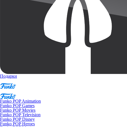
Подарки
Funko POP Animation
Funko POP Games
Funko POP Movies
Funko POP Television
Funko POP Disney
Funko POP Heroes