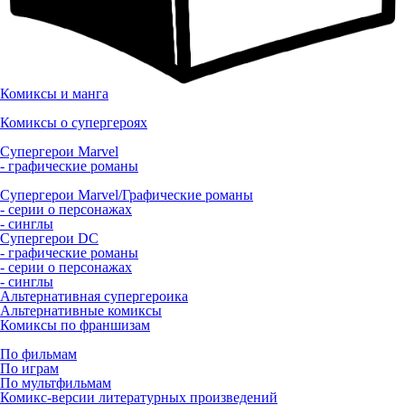
Комиксы и манга
Комиксы о супергероях
Супергерои Marvel
- графические романы
Супергерои Marvel/Графические романы
- серии о персонажах
- синглы
Супергерои DC
- графические романы
- серии о персонажах
- синглы
Альтернативная супергероика
Альтернативные комиксы
Комиксы по франшизам
По фильмам
По играм
По мультфильмам
Комикс-версии литературных произведений