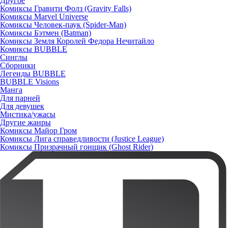
Другое
Комиксы Гравити Фолз (Gravity Falls)
Комиксы Marvel Universe
Комиксы Человек-паук (Spider-Man)
Комиксы Бэтмен (Batman)
Комиксы Земля Королей Федора Нечитайло
Комиксы BUBBLE
Синглы
Сборники
Легенды BUBBLE
BUBBLE Visions
Манга
Для парней
Для девушек
Мистика/ужасы
Другие жанры
Комиксы Майор Гром
Комиксы Лига справедливости (Justice League)
Комиксы Призрачный гонщик (Ghost Rider)