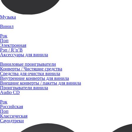
Музыка
Винил
Рок
Поп
Электронная
Рэп / R’n’B
Аксессуары для винила
Виниловые проигрыватели
Конверты / Чистящие средства
Средства для очистки винила
Внутренние конверты для винила
Внешние конверты / пакеты для винила
Проигрыватели винила
Audio CD
Рок
Российская
Поп
Классическая
Саундтреки