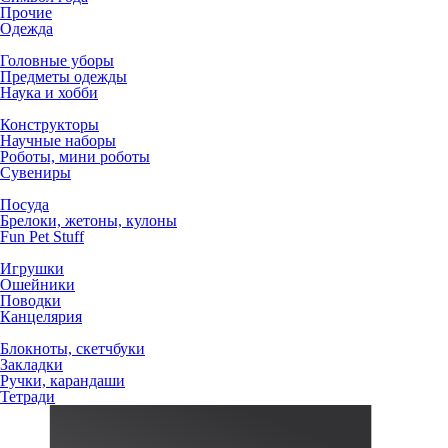
Прочие
Одежда
Головные уборы
Предметы одежды
Наука и хобби
Конструкторы
Научные наборы
Роботы, мини роботы
Сувениры
Посуда
Брелоки, жетоны, кулоны
Fun Pet Stuff
Игрушки
Ошейники
Поводки
Канцелярия
Блокноты, скетчбуки
Закладки
Ручки, карандаши
Тетради