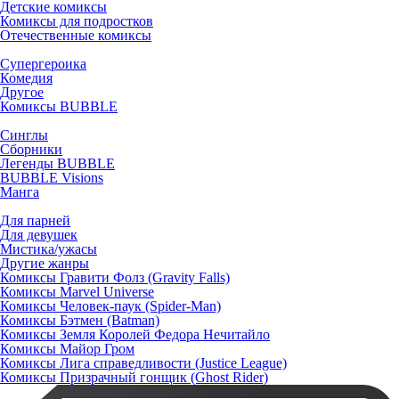
Детские комиксы
Комиксы для подростков
Отечественные комиксы
Супергероика
Комедия
Другое
Комиксы BUBBLE
Синглы
Сборники
Легенды BUBBLE
BUBBLE Visions
Манга
Для парней
Для девушек
Мистика/ужасы
Другие жанры
Комиксы Гравити Фолз (Gravity Falls)
Комиксы Marvel Universe
Комиксы Человек-паук (Spider-Man)
Комиксы Бэтмен (Batman)
Комиксы Земля Королей Федора Нечитайло
Комиксы Майор Гром
Комиксы Лига справедливости (Justice League)
Комиксы Призрачный гонщик (Ghost Rider)