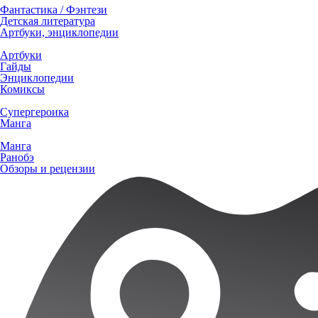
Фантастика / Фэнтези
Детская литература
Артбуки, энциклопедии
Артбуки
Гайды
Энциклопедии
Комиксы
Супергероика
Манга
Манга
Ранобэ
Обзоры и рецензии