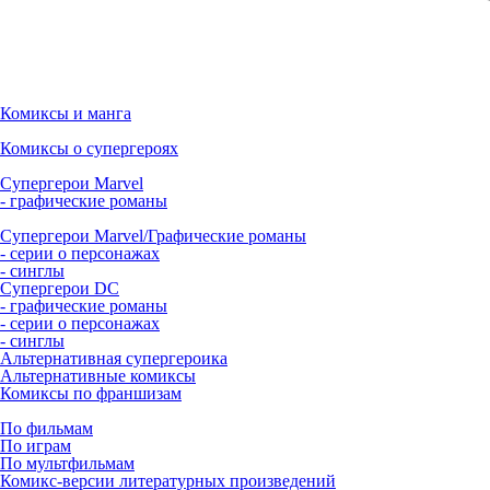
Комиксы и манга
Комиксы о супергероях
Супергерои Marvel
- графические романы
Супергерои Marvel/Графические романы
- серии о персонажах
- синглы
Супергерои DC
- графические романы
- серии о персонажах
- синглы
Альтернативная супергероика
Альтернативные комиксы
Комиксы по франшизам
По фильмам
По играм
По мультфильмам
Комикс-версии литературных произведений