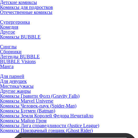
Детские комиксы
Комиксы для подростков
Отечественные комиксы
Супергероика
Комедия
Другое
Комиксы BUBBLE
Синглы
Сборники
Легенды BUBBLE
BUBBLE Visions
Манга
Для парней
Для девушек
Мистика/ужасы
Другие жанры
Комиксы Гравити Фолз (Gravity Falls)
Комиксы Marvel Universe
Комиксы Человек-паук (Spider-Man)
Комиксы Бэтмен (Batman)
Комиксы Земля Королей Федора Нечитайло
Комиксы Майор Гром
Комиксы Лига справедливости (Justice League)
Комиксы Призрачный гонщик (Ghost Rider)