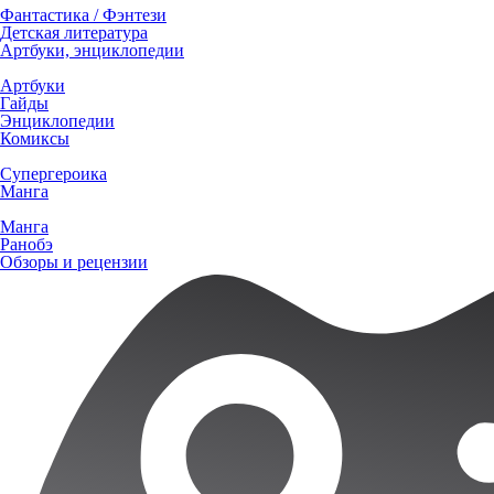
Фантастика / Фэнтези
Детская литература
Артбуки, энциклопедии
Артбуки
Гайды
Энциклопедии
Комиксы
Супергероика
Манга
Манга
Ранобэ
Обзоры и рецензии