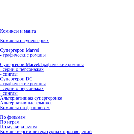
Комиксы и манга
Комиксы о супергероях
Супергерои Marvel
- графические романы
Супергерои Marvel/Графические романы
- серии о персонажах
- синглы
Супергерои DC
- графические романы
- серии о персонажах
- синглы
Альтернативная супергероика
Альтернативные комиксы
Комиксы по франшизам
По фильмам
По играм
По мультфильмам
Комикс-версии литературных произведений