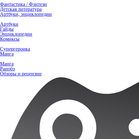
Фантастика / Фэнтези
Детская литература
Артбуки, энциклопедии
Артбуки
Гайды
Энциклопедии
Комиксы
Супергероика
Манга
Манга
Ранобэ
Обзоры и рецензии