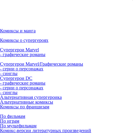
Комиксы и манга
Комиксы о супергероях
Супергерои Marvel
- графические романы
Супергерои Marvel/Графические романы
- серии о персонажах
- синглы
Супергерои DC
- графические романы
- серии о персонажах
- синглы
Альтернативная супергероика
Альтернативные комиксы
Комиксы по франшизам
По фильмам
По играм
По мультфильмам
Комикс-версии литературных произведений