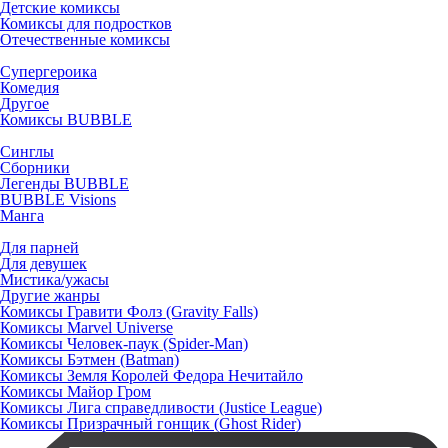
Детские комиксы
Комиксы для подростков
Отечественные комиксы
Супергероика
Комедия
Другое
Комиксы BUBBLE
Синглы
Сборники
Легенды BUBBLE
BUBBLE Visions
Манга
Для парней
Для девушек
Мистика/ужасы
Другие жанры
Комиксы Гравити Фолз (Gravity Falls)
Комиксы Marvel Universe
Комиксы Человек-паук (Spider-Man)
Комиксы Бэтмен (Batman)
Комиксы Земля Королей Федора Нечитайло
Комиксы Майор Гром
Комиксы Лига справедливости (Justice League)
Комиксы Призрачный гонщик (Ghost Rider)