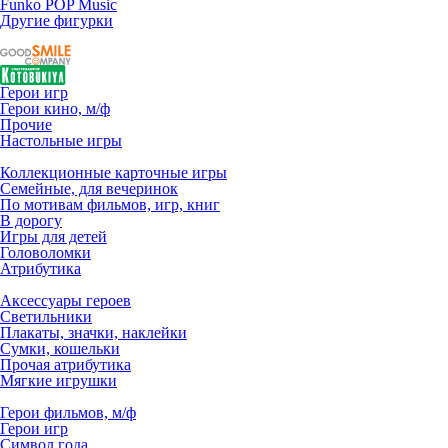
Funko POP Music
Другие фигурки
Герои игр
Герои кино, м/ф
Прочие
Настольные игры
Коллекционные карточные игры
Семейные, для вечеринок
По мотивам фильмов, игр, книг
В дорогу
Игры для детей
Головоломки
Атрибутика
Аксессуары героев
Светильники
Плакаты, значки, наклейки
Сумки, кошельки
Прочая атрибутика
Мягкие игрушки
Герои фильмов, м/ф
Герои игр
Символ года