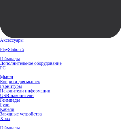
Аксессуары
PlayStation 5
Геймпады
Дополнительное оборудование
PC
Мыши
Коврики для мышек
Гарнитуры
Накопители информации
USB-накопители
Геймпады
Рули
Кабели
Зарядные устройства
Xbox
Геймпады