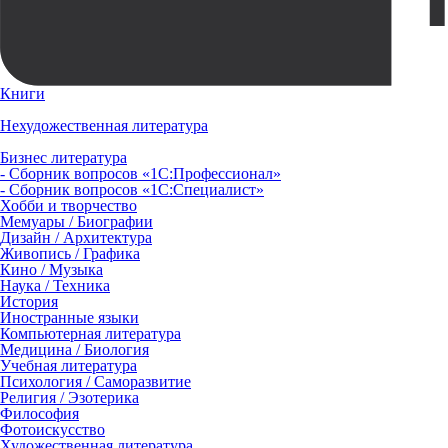
Книги
Нехудожественная литература
Бизнес литература
- Сборник вопросов «1С:Профессионал»
- Сборник вопросов «1С:Специалист»
Хобби и творчество
Мемуары / Биографии
Дизайн / Архитектура
Живопись / Графика
Кино / Музыка
Наука / Техника
История
Иностранные языки
Компьютерная литература
Медицина / Биология
Учебная литература
Психология / Саморазвитие
Религия / Эзотерика
Философия
Фотоискусство
Художественная литература