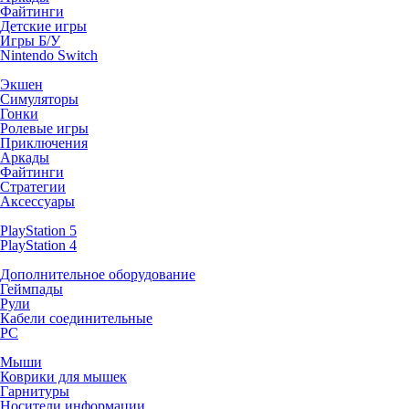
Файтинги
Детские игры
Игры Б/У
Nintendo Switch
Экшен
Симуляторы
Гонки
Ролевые игры
Приключения
Аркады
Файтинги
Стратегии
Аксессуары
PlayStation 5
PlayStation 4
Дополнительное оборудование
Геймпады
Рули
Кабели соединительные
PC
Мыши
Коврики для мышек
Гарнитуры
Носители информации