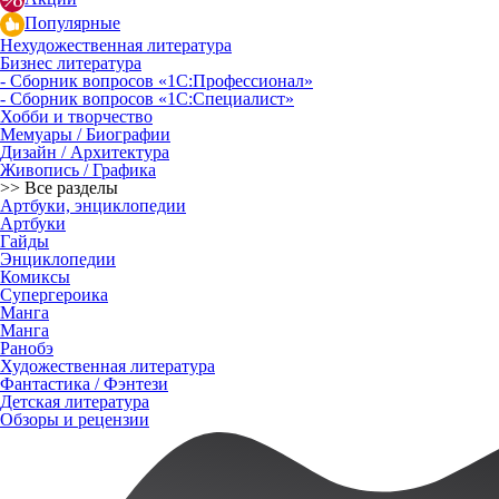
Популярные
Нехудожественная литература
Бизнес литература
- Сборник вопросов «1С:Профессионал»
- Сборник вопросов «1С:Специалист»
Хобби и творчество
Мемуары / Биографии
Дизайн / Архитектура
Живопись / Графика
>> Все разделы
Артбуки, энциклопедии
Артбуки
Гайды
Энциклопедии
Комиксы
Супергероика
Манга
Манга
Ранобэ
Художественная литература
Фантастика / Фэнтези
Детская литература
Обзоры и рецензии