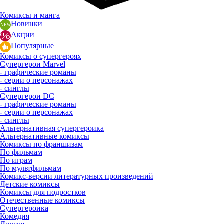
Комиксы и манга
Новинки
Акции
Популярные
Комиксы о супергероях
Супергерои Marvel
- графические романы
- серии о персонажах
- синглы
Супергерои DC
- графические романы
- серии о персонажах
- синглы
Альтернативная супергероика
Альтернативные комиксы
Комиксы по франшизам
По фильмам
По играм
По мультфильмам
Комикс-версии литературных произведений
Детские комиксы
Комиксы для подростков
Отечественные комиксы
Супергероика
Комедия