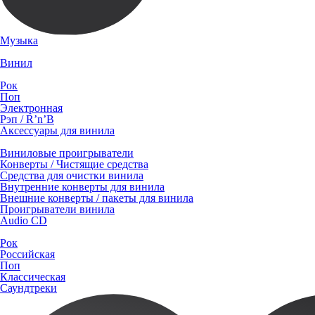
Музыка
Винил
Рок
Поп
Электронная
Рэп / R’n’B
Аксессуары для винила
Виниловые проигрыватели
Конверты / Чистящие средства
Средства для очистки винила
Внутренние конверты для винила
Внешние конверты / пакеты для винила
Проигрыватели винила
Audio CD
Рок
Российская
Поп
Классическая
Саундтреки