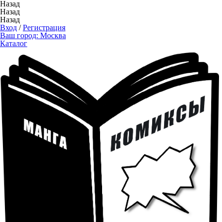
Назад
Назад
Назад
Вход
/
Регистрация
Ваш город:
Москва
Каталог