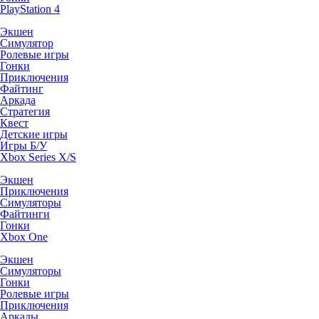
PlayStation 4
Экшен
Симулятор
Ролевые игры
Гонки
Приключения
Файтинг
Аркада
Стратегия
Квест
Детские игры
Игры Б/У
Xbox Series X/S
Экшен
Приключения
Симуляторы
Файтинги
Гонки
Xbox One
Экшен
Симуляторы
Гонки
Ролевые игры
Приключения
Аркады