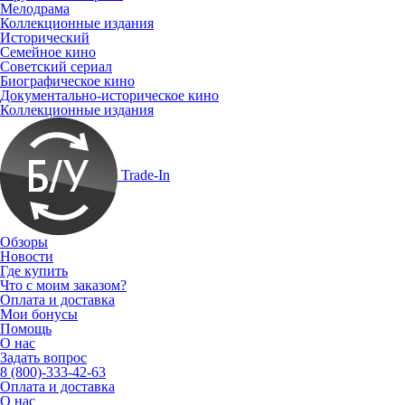
Мелодрама
Коллекционные издания
Исторический
Семейное кино
Советский сериал
Биографическое кино
Документально-историческое кино
Коллекционные издания
Trade-In
Обзоры
Новости
Где купить
Что с моим заказом?
Оплата и доставка
Мои бонусы
Помощь
О нас
Задать вопрос
8 (800)-333-42-63
Оплата и доставка
О нас