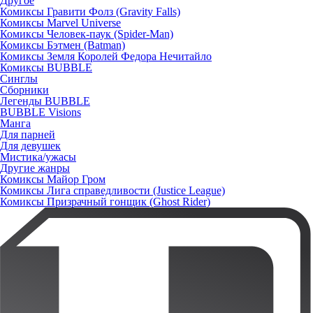
Другое
Комиксы Гравити Фолз (Gravity Falls)
Комиксы Marvel Universe
Комиксы Человек-паук (Spider-Man)
Комиксы Бэтмен (Batman)
Комиксы Земля Королей Федора Нечитайло
Комиксы BUBBLE
Синглы
Сборники
Легенды BUBBLE
BUBBLE Visions
Манга
Для парней
Для девушек
Мистика/ужасы
Другие жанры
Комиксы Майор Гром
Комиксы Лига справедливости (Justice League)
Комиксы Призрачный гонщик (Ghost Rider)