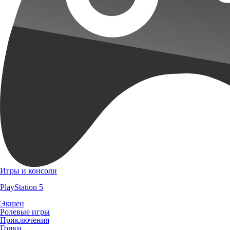
Игры и консоли
PlayStation 5
Экшен
Ролевые игры
Приключения
Гонки