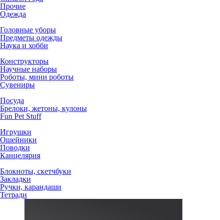
Прочие
Одежда
Головные уборы
Предметы одежды
Наука и хобби
Конструкторы
Научные наборы
Роботы, мини роботы
Сувениры
Посуда
Брелоки, жетоны, кулоны
Fun Pet Stuff
Игрушки
Ошейники
Поводки
Канцелярия
Блокноты, скетчбуки
Закладки
Ручки, карандаши
Тетради