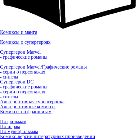
Комиксы и манга
Комиксы о супергероях
Супергерои Marvel
- графические романы
Супергерои Marvel/Графические романы
- серии о персонажах
- синглы
Супергерои DC
- графические романы
- серии о персонажах
- синглы
Альтернативная супергероика
Альтернативные комиксы
Комиксы по франшизам
По фильмам
По играм
По мультфильмам
Комикс-версии литературных произведений