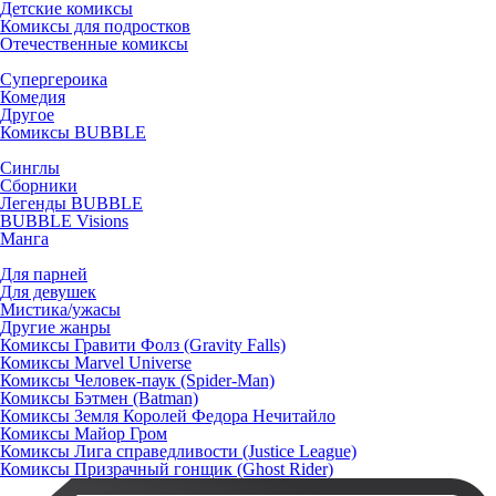
Детские комиксы
Комиксы для подростков
Отечественные комиксы
Супергероика
Комедия
Другое
Комиксы BUBBLE
Синглы
Сборники
Легенды BUBBLE
BUBBLE Visions
Манга
Для парней
Для девушек
Мистика/ужасы
Другие жанры
Комиксы Гравити Фолз (Gravity Falls)
Комиксы Marvel Universe
Комиксы Человек-паук (Spider-Man)
Комиксы Бэтмен (Batman)
Комиксы Земля Королей Федора Нечитайло
Комиксы Майор Гром
Комиксы Лига справедливости (Justice League)
Комиксы Призрачный гонщик (Ghost Rider)