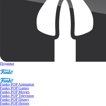
Подарки
Funko POP Animation
Funko POP Games
Funko POP Movies
Funko POP Television
Funko POP Disney
Funko POP Heroes