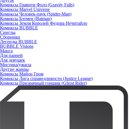
Другое
Комиксы Гравити Фолз (Gravity Falls)
Комиксы Marvel Universe
Комиксы Человек-паук (Spider-Man)
Комиксы Бэтмен (Batman)
Комиксы Земля Королей Федора Нечитайло
Комиксы BUBBLE
Синглы
Сборники
Легенды BUBBLE
BUBBLE Visions
Манга
Для парней
Для девушек
Мистика/ужасы
Другие жанры
Комиксы Майор Гром
Комиксы Лига справедливости (Justice League)
Комиксы Призрачный гонщик (Ghost Rider)