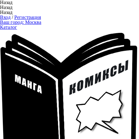
Назад
Назад
Назад
Вход
/
Регистрация
Ваш город:
Москва
Каталог