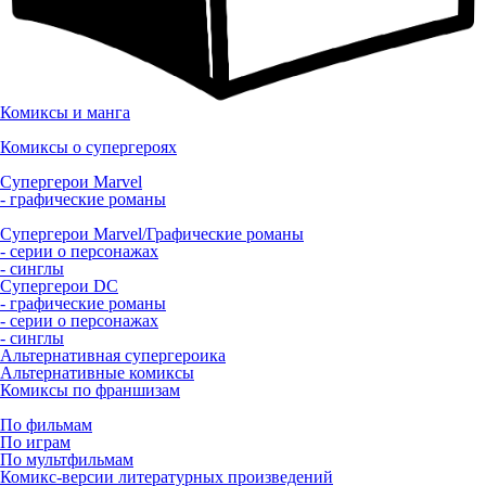
Комиксы и манга
Комиксы о супергероях
Супергерои Marvel
- графические романы
Супергерои Marvel/Графические романы
- серии о персонажах
- синглы
Супергерои DC
- графические романы
- серии о персонажах
- синглы
Альтернативная супергероика
Альтернативные комиксы
Комиксы по франшизам
По фильмам
По играм
По мультфильмам
Комикс-версии литературных произведений