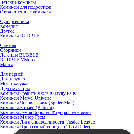
Детские комиксы
Комиксы для подростков
Отечественные комиксы
Супергероика
Комедия
Другое
Комиксы BUBBLE
Синглы
Сборники
Легенды BUBBLE
BUBBLE Visions
Манга
Для парней
Для девушек
Мистика/ужасы
Другие жанры
Комиксы Гравити Фолз (Gravity Falls)
Комиксы Marvel Universe
Комиксы Человек-паук (Spider-Man)
Комиксы Бэтмен (Batman)
Комиксы Земля Королей Федора Нечитайло
Комиксы Майор Гром
Комиксы Лига справедливости (Justice League)
Комиксы Призрачный гонщик (Ghost Rider)