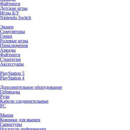
Файтинги
Детские игры
Игры Б/У
Nintendo Switch
Экшен
Симуляторы
Гонки
Ролевые игры
Приключения
Аркады
Файтинги
Стратегии
Аксессуары
PlayStation 5
PlayStation 4
Дополнительное оборудование
Геймпады
Рули
Кабели соединительные
PC
Мыши
Коврики для мышек
Гарнитуры
Носители информации