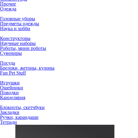
Прочие
Одежда
Головные уборы
Предметы одежды
Наука и хобби
Конструкторы
Научные наборы
Роботы, мини роботы
Сувениры
Посуда
Брелоки, жетоны, кулоны
Fun Pet Stuff
Игрушки
Ошейники
Поводки
Канцелярия
Блокноты, скетчбуки
Закладки
Ручки, карандаши
Тетради