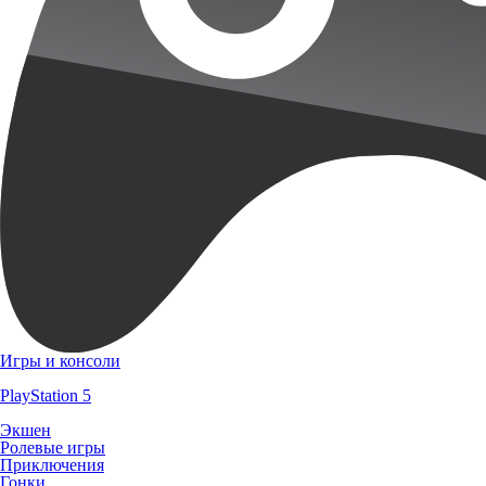
Игры и консоли
PlayStation 5
Экшен
Ролевые игры
Приключения
Гонки