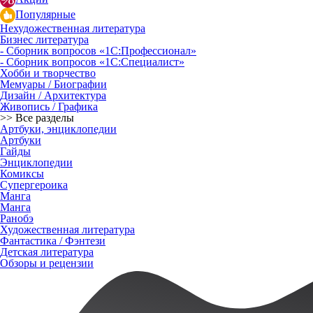
Популярные
Нехудожественная литература
Бизнес литература
- Сборник вопросов «1С:Профессионал»
- Сборник вопросов «1С:Специалист»
Хобби и творчество
Мемуары / Биографии
Дизайн / Архитектура
Живопись / Графика
>> Все разделы
Артбуки, энциклопедии
Артбуки
Гайды
Энциклопедии
Комиксы
Супергероика
Манга
Манга
Ранобэ
Художественная литература
Фантастика / Фэнтези
Детская литература
Обзоры и рецензии