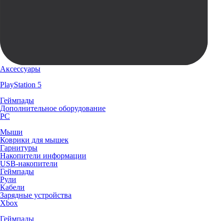
Аксессуары
PlayStation 5
Геймпады
Дополнительное оборудование
PC
Мыши
Коврики для мышек
Гарнитуры
Накопители информации
USB-накопители
Геймпады
Рули
Кабели
Зарядные устройства
Xbox
Геймпады