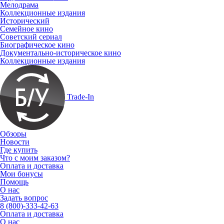
Мелодрама
Коллекционные издания
Исторический
Семейное кино
Советский сериал
Биографическое кино
Документально-историческое кино
Коллекционные издания
Trade-In
Обзоры
Новости
Где купить
Что с моим заказом?
Оплата и доставка
Мои бонусы
Помощь
О нас
Задать вопрос
8 (800)-333-42-63
Оплата и доставка
О нас