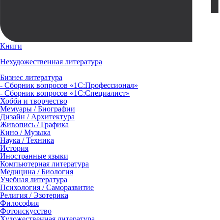
Книги
Нехудожественная литература
Бизнес литература
- Сборник вопросов «1С:Профессионал»
- Сборник вопросов «1С:Специалист»
Хобби и творчество
Мемуары / Биографии
Дизайн / Архитектура
Живопись / Графика
Кино / Музыка
Наука / Техника
История
Иностранные языки
Компьютерная литература
Медицина / Биология
Учебная литература
Психология / Саморазвитие
Религия / Эзотерика
Философия
Фотоискусство
Художественная литература