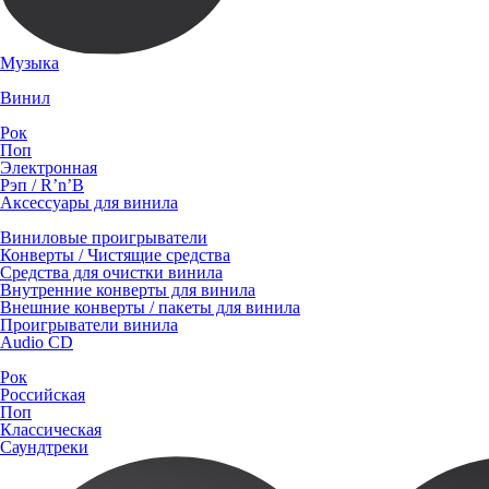
Музыка
Винил
Рок
Поп
Электронная
Рэп / R’n’B
Аксессуары для винила
Виниловые проигрыватели
Конверты / Чистящие средства
Средства для очистки винила
Внутренние конверты для винила
Внешние конверты / пакеты для винила
Проигрыватели винила
Audio CD
Рок
Российская
Поп
Классическая
Саундтреки