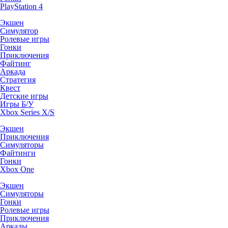
PlayStation 4
Экшен
Симулятор
Ролевые игры
Гонки
Приключения
Файтинг
Аркада
Стратегия
Квест
Детские игры
Игры Б/У
Xbox Series X/S
Экшен
Приключения
Симуляторы
Файтинги
Гонки
Xbox One
Экшен
Симуляторы
Гонки
Ролевые игры
Приключения
Аркады