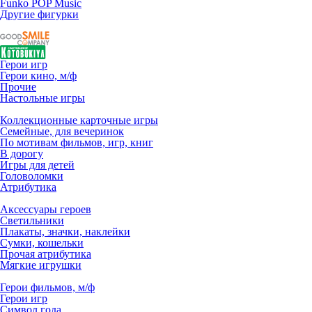
Funko POP Music
Другие фигурки
Герои игр
Герои кино, м/ф
Прочие
Настольные игры
Коллекционные карточные игры
Семейные, для вечеринок
По мотивам фильмов, игр, книг
В дорогу
Игры для детей
Головоломки
Атрибутика
Аксессуары героев
Светильники
Плакаты, значки, наклейки
Сумки, кошельки
Прочая атрибутика
Мягкие игрушки
Герои фильмов, м/ф
Герои игр
Символ года