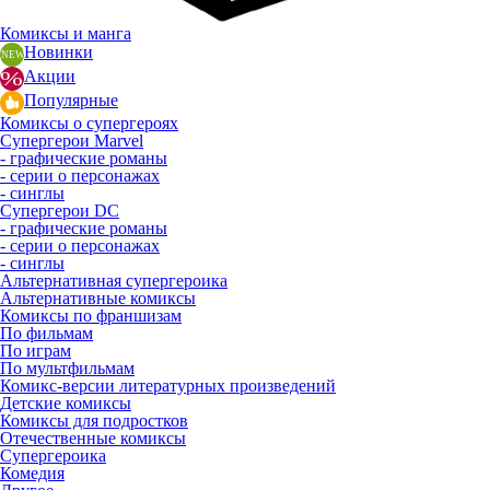
Комиксы и манга
Новинки
Акции
Популярные
Комиксы о супергероях
Супергерои Marvel
- графические романы
- серии о персонажах
- синглы
Супергерои DC
- графические романы
- серии о персонажах
- синглы
Альтернативная супергероика
Альтернативные комиксы
Комиксы по франшизам
По фильмам
По играм
По мультфильмам
Комикс-версии литературных произведений
Детские комиксы
Комиксы для подростков
Отечественные комиксы
Супергероика
Комедия