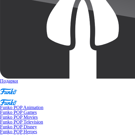
Подарки
Funko POP Animation
Funko POP Games
Funko POP Movies
Funko POP Television
Funko POP Disney
Funko POP Heroes