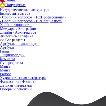
Популярные
Нехудожественная литература
Бизнес литература
- Сборник вопросов «1С:Профессионал»
- Сборник вопросов «1С:Специалист»
Хобби и творчество
Мемуары / Биографии
Дизайн / Архитектура
Живопись / Графика
>> Все разделы
Артбуки, энциклопедии
Артбуки
Гайды
Энциклопедии
Комиксы
Супергероика
Манга
Манга
Ранобэ
Художественная литература
Фантастика / Фэнтези
Детская литература
Обзоры и рецензии