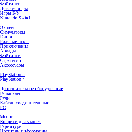
Файтинги
Детские игры
Игры Б/У
Nintendo Switch
Экшен
Симуляторы
Гонки
Ролевые игры
Приключения
Аркады
Файтинги
Стратегии
Аксессуары
PlayStation 5
PlayStation 4
Дополнительное оборудование
Геймпады
Рули
Кабели соединительные
PC
Мыши
Коврики для мышек
Гарнитуры
Носители информации