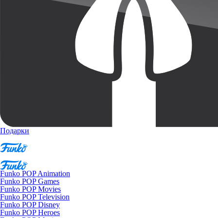
Подарки
Funko POP Animation
Funko POP Games
Funko POP Movies
Funko POP Television
Funko POP Disney
Funko POP Heroes