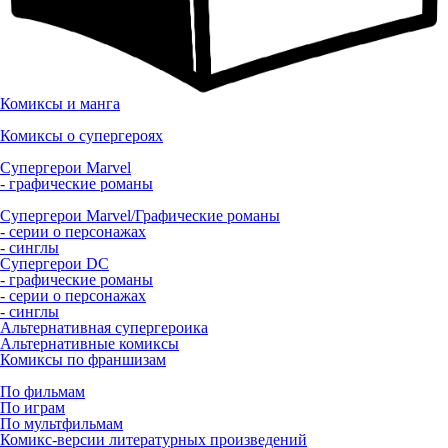
Комиксы и манга
Комиксы о супергероях
Супергерои Marvel
- графические романы
Супергерои Marvel/Графические романы
- серии о персонажах
- синглы
Супергерои DC
- графические романы
- серии о персонажах
- синглы
Альтернативная супергероика
Альтернативные комиксы
Комиксы по франшизам
По фильмам
По играм
По мультфильмам
Комикс-версии литературных произведений