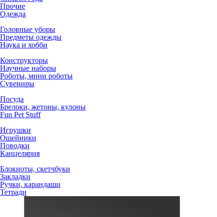
Прочие
Одежда
Головные уборы
Предметы одежды
Наука и хобби
Конструкторы
Научные наборы
Роботы, мини роботы
Сувениры
Посуда
Брелоки, жетоны, кулоны
Fun Pet Stuff
Игрушки
Ошейники
Поводки
Канцелярия
Блокноты, скетчбуки
Закладки
Ручки, карандаши
Тетради