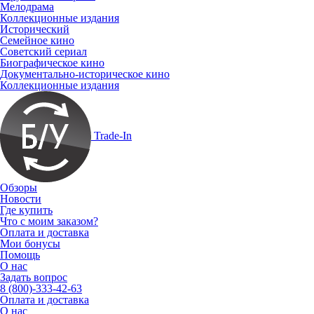
Мелодрама
Коллекционные издания
Исторический
Семейное кино
Советский сериал
Биографическое кино
Документально-историческое кино
Коллекционные издания
Trade-In
Обзоры
Новости
Где купить
Что с моим заказом?
Оплата и доставка
Мои бонусы
Помощь
О нас
Задать вопрос
8 (800)-333-42-63
Оплата и доставка
О нас