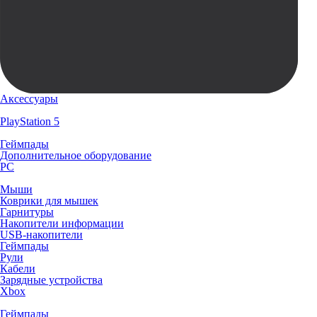
Аксессуары
PlayStation 5
Геймпады
Дополнительное оборудование
PC
Мыши
Коврики для мышек
Гарнитуры
Накопители информации
USB-накопители
Геймпады
Рули
Кабели
Зарядные устройства
Xbox
Геймпады