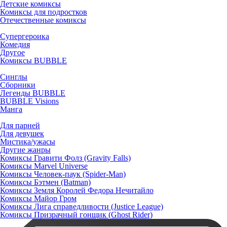
Детские комиксы
Комиксы для подростков
Отечественные комиксы
Супергероика
Комедия
Другое
Комиксы BUBBLE
Синглы
Сборники
Легенды BUBBLE
BUBBLE Visions
Манга
Для парней
Для девушек
Мистика/ужасы
Другие жанры
Комиксы Гравити Фолз (Gravity Falls)
Комиксы Marvel Universe
Комиксы Человек-паук (Spider-Man)
Комиксы Бэтмен (Batman)
Комиксы Земля Королей Федора Нечитайло
Комиксы Майор Гром
Комиксы Лига справедливости (Justice League)
Комиксы Призрачный гонщик (Ghost Rider)