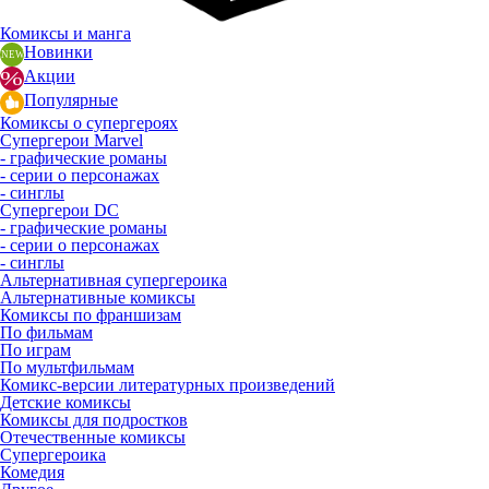
Комиксы и манга
Новинки
Акции
Популярные
Комиксы о супергероях
Супергерои Marvel
- графические романы
- серии о персонажах
- синглы
Супергерои DC
- графические романы
- серии о персонажах
- синглы
Альтернативная супергероика
Альтернативные комиксы
Комиксы по франшизам
По фильмам
По играм
По мультфильмам
Комикс-версии литературных произведений
Детские комиксы
Комиксы для подростков
Отечественные комиксы
Супергероика
Комедия