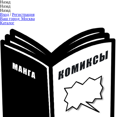
Назад
Назад
Назад
Вход
/
Регистрация
Ваш город:
Москва
Каталог