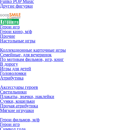
Funko POP Music
Другие фигурки
Герои игр
Герои кино, м/ф
Прочие
Настольные игры
Коллекционные карточные игры
Семейные, для вечеринок
По мотивам фильмов, игр, книг
В дорогу
Игры для детей
Головоломки
Атрибутика
Аксессуары героев
Светильники
Плакаты, значки, наклейки
Сумки, кошельки
Прочая атрибутика
Мягкие игрушки
Герои фильмов, м/ф
Герои игр
Символ года