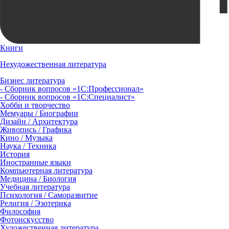
Книги
Нехудожественная литература
Бизнес литература
- Сборник вопросов «1С:Профессионал»
- Сборник вопросов «1С:Специалист»
Хобби и творчество
Мемуары / Биографии
Дизайн / Архитектура
Живопись / Графика
Кино / Музыка
Наука / Техника
История
Иностранные языки
Компьютерная литература
Медицина / Биология
Учебная литература
Психология / Саморазвитие
Религия / Эзотерика
Философия
Фотоискусство
Художественная литература