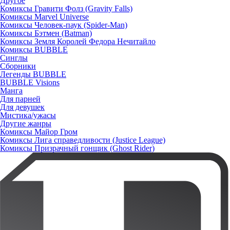
Другое
Комиксы Гравити Фолз (Gravity Falls)
Комиксы Marvel Universe
Комиксы Человек-паук (Spider-Man)
Комиксы Бэтмен (Batman)
Комиксы Земля Королей Федора Нечитайло
Комиксы BUBBLE
Синглы
Сборники
Легенды BUBBLE
BUBBLE Visions
Манга
Для парней
Для девушек
Мистика/ужасы
Другие жанры
Комиксы Майор Гром
Комиксы Лига справедливости (Justice League)
Комиксы Призрачный гонщик (Ghost Rider)