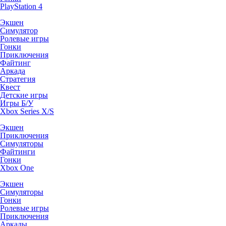
PlayStation 4
Экшен
Симулятор
Ролевые игры
Гонки
Приключения
Файтинг
Аркада
Стратегия
Квест
Детские игры
Игры Б/У
Xbox Series X/S
Экшен
Приключения
Симуляторы
Файтинги
Гонки
Xbox One
Экшен
Симуляторы
Гонки
Ролевые игры
Приключения
Аркады