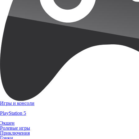
Игры и консоли
PlayStation 5
Экшен
Ролевые игры
Приключения
Гонки