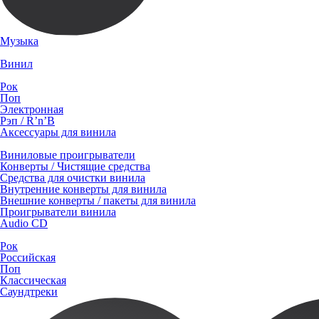
Музыка
Винил
Рок
Поп
Электронная
Рэп / R’n’B
Аксессуары для винила
Виниловые проигрыватели
Конверты / Чистящие средства
Средства для очистки винила
Внутренние конверты для винила
Внешние конверты / пакеты для винила
Проигрыватели винила
Audio CD
Рок
Российская
Поп
Классическая
Саундтреки