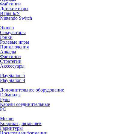
Файтинги
Детские игры
Игры Б/У
Nintendo Switch
Экшен
Симуляторы
Гонки
Ролевые игры
Приключения
Аркады
Файтинги
Стратегии
Аксессуары
PlayStation 5
PlayStation 4
Дополнительное оборудование
Геймпады
Рули
Кабели соединительные
PC
Мыши
Коврики для мышек
Гарнитуры
Носители информации