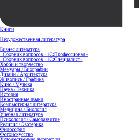
Книги
Нехудожественная литература
Бизнес литература
- Сборник вопросов «1С:Профессионал»
- Сборник вопросов «1С:Специалист»
Хобби и творчество
Мемуары / Биографии
Дизайн / Архитектура
Живопись / Графика
Кино / Музыка
Наука / Техника
История
Иностранные языки
Компьютерная литература
Медицина / Биология
Учебная литература
Психология / Саморазвитие
Религия / Эзотерика
Философия
Фотоискусство
Художественная литература