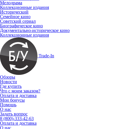
Мелодрама
Коллекционные издания
Исторический
Семейное кино
Советский сериал
Биографическое кино
Документально-историческое кино
Коллекционные издания
Trade-In
Обзоры
Новости
Где купить
Что с моим заказом?
Оплата и доставка
Мои бонусы
Помощь
О нас
Задать вопрос
8 (800)-333-42-63
Оплата и доставка
О нас