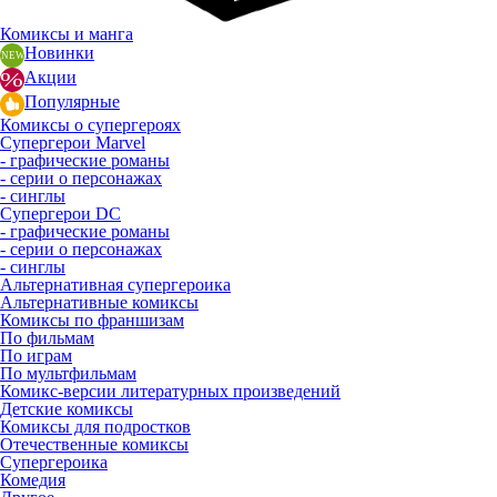
Комиксы и манга
Новинки
Акции
Популярные
Комиксы о супергероях
Супергерои Marvel
- графические романы
- серии о персонажах
- синглы
Супергерои DC
- графические романы
- серии о персонажах
- синглы
Альтернативная супергероика
Альтернативные комиксы
Комиксы по франшизам
По фильмам
По играм
По мультфильмам
Комикс-версии литературных произведений
Детские комиксы
Комиксы для подростков
Отечественные комиксы
Супергероика
Комедия