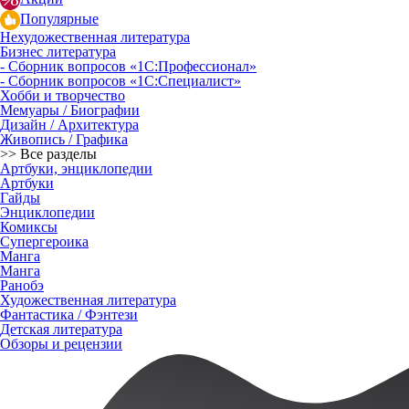
Популярные
Нехудожественная литература
Бизнес литература
- Сборник вопросов «1С:Профессионал»
- Сборник вопросов «1С:Специалист»
Хобби и творчество
Мемуары / Биографии
Дизайн / Архитектура
Живопись / Графика
>> Все разделы
Артбуки, энциклопедии
Артбуки
Гайды
Энциклопедии
Комиксы
Супергероика
Манга
Манга
Ранобэ
Художественная литература
Фантастика / Фэнтези
Детская литература
Обзоры и рецензии