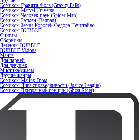
Другое
Комиксы Гравити Фолз (Gravity Falls)
Комиксы Marvel Universe
Комиксы Человек-паук (Spider-Man)
Комиксы Бэтмен (Batman)
Комиксы Земля Королей Федора Нечитайло
Комиксы BUBBLE
Синглы
Сборники
Легенды BUBBLE
BUBBLE Visions
Манга
Для парней
Для девушек
Мистика/ужасы
Другие жанры
Комиксы Майор Гром
Комиксы Лига справедливости (Justice League)
Комиксы Призрачный гонщик (Ghost Rider)