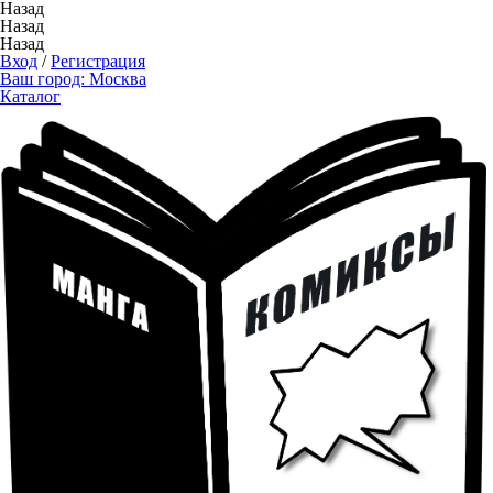
Назад
Назад
Назад
Вход
/
Регистрация
Ваш город:
Москва
Каталог