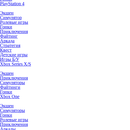
PlayStation 4
Экшен
Симулятор
Ролевые игры
Гонки
Приключения
Файтинг
Аркада
Стратегия
Квест
Детские игры
Игры Б/У
Xbox Series X/S
Экшен
Приключения
Симуляторы
Файтинги
Гонки
Xbox One
Экшен
Симуляторы
Гонки
Ролевые игры
Приключения
Аркады