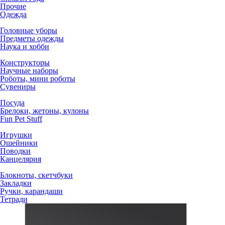
Прочие
Одежда
Головные уборы
Предметы одежды
Наука и хобби
Конструкторы
Научные наборы
Роботы, мини роботы
Сувениры
Посуда
Брелоки, жетоны, кулоны
Fun Pet Stuff
Игрушки
Ошейники
Поводки
Канцелярия
Блокноты, скетчбуки
Закладки
Ручки, карандаши
Тетради