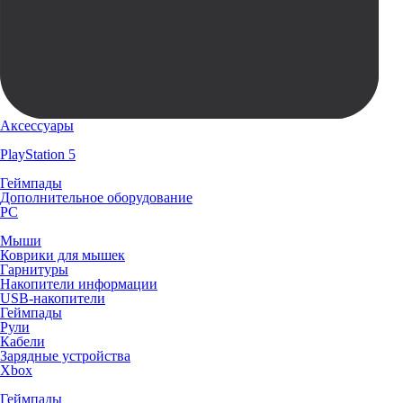
Аксессуары
PlayStation 5
Геймпады
Дополнительное оборудование
PC
Мыши
Коврики для мышек
Гарнитуры
Накопители информации
USB-накопители
Геймпады
Рули
Кабели
Зарядные устройства
Xbox
Геймпады