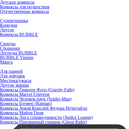
Детские комиксы
Комиксы для подростков
Отечественные комиксы
Супергероика
Комедия
Другое
Комиксы BUBBLE
Синглы
Сборники
Легенды BUBBLE
BUBBLE Visions
Манга
Для парней
Для девушек
Мистика/ужасы
Другие жанры
Комиксы Гравити Фолз (Gravity Falls)
Комиксы Marvel Universe
Комиксы Человек-паук (Spider-Man)
Комиксы Бэтмен (Batman)
Комиксы Земля Королей Федора Нечитайло
Комиксы Майор Гром
Комиксы Лига справедливости (Justice League)
Комиксы Призрачный гонщик (Ghost Rider)