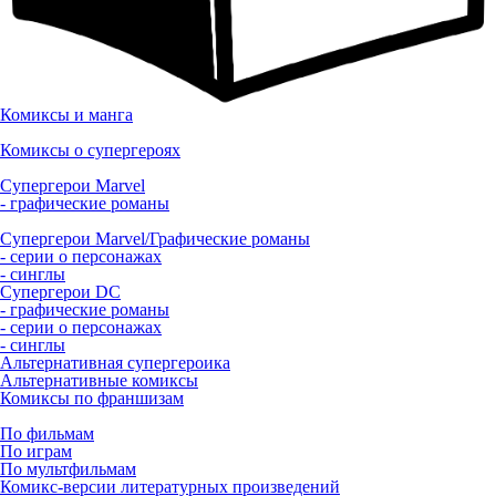
Комиксы и манга
Комиксы о супергероях
Супергерои Marvel
- графические романы
Супергерои Marvel/Графические романы
- серии о персонажах
- синглы
Супергерои DC
- графические романы
- серии о персонажах
- синглы
Альтернативная супергероика
Альтернативные комиксы
Комиксы по франшизам
По фильмам
По играм
По мультфильмам
Комикс-версии литературных произведений