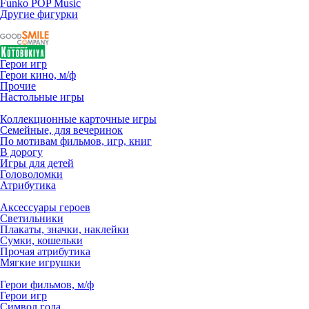
Funko POP Music
Другие фигурки
Герои игр
Герои кино, м/ф
Прочие
Настольные игры
Коллекционные карточные игры
Семейные, для вечеринок
По мотивам фильмов, игр, книг
В дорогу
Игры для детей
Головоломки
Атрибутика
Аксессуары героев
Светильники
Плакаты, значки, наклейки
Сумки, кошельки
Прочая атрибутика
Мягкие игрушки
Герои фильмов, м/ф
Герои игр
Символ года