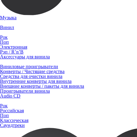
Музыка
Винил
Рок
Поп
Электронная
Рэп / R’n’B
Аксессуары для винила
Виниловые проигрыватели
Конверты / Чистящие средства
Средства для очистки винила
Внутренние конверты для винила
Внешние конверты / пакеты для винила
Проигрыватели винила
Audio CD
Рок
Российская
Поп
Классическая
Саундтреки