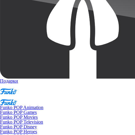
Подарки
Funko POP Animation
Funko POP Games
Funko POP Movies
Funko POP Television
Funko POP Disney
Funko POP Heroes