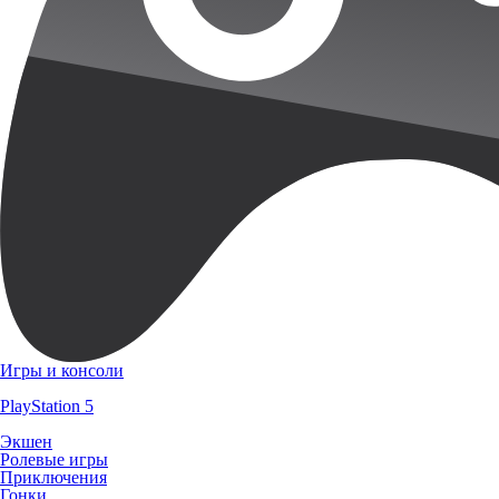
Игры и консоли
PlayStation 5
Экшен
Ролевые игры
Приключения
Гонки