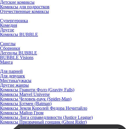
Детские комиксы
Комиксы для подростков
Отечественные комиксы
Супергероика
Комедия
Другое
Комиксы BUBBLE
Синглы
Сборники
Легенды BUBBLE
BUBBLE Visions
Манга
Для парней
Для девушек
Мистика/ужасы
Другие жанры
Комиксы Гравити Фолз (Gravity Falls)
Комиксы Marvel Universe
Комиксы Человек-паук (Spider-Man)
Комиксы Бэтмен (Batman)
Комиксы Земля Королей Федора Нечитайло
Комиксы Майор Гром
Комиксы Лига справедливости (Justice League)
Комиксы Призрачный гонщик (Ghost Rider)