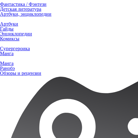
Фантастика / Фэнтези
Детская литература
Артбуки, энциклопедии
Артбуки
Гайды
Энциклопедии
Комиксы
Супергероика
Манга
Манга
Ранобэ
Обзоры и рецензии