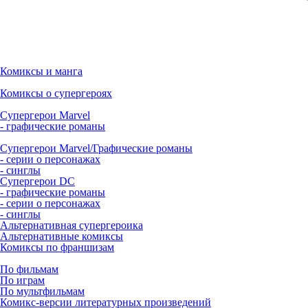
Комиксы и манга
Комиксы о супергероях
Супергерои Marvel
- графические романы
Супергерои Marvel/Графические романы
- серии о персонажах
- синглы
Супергерои DC
- графические романы
- серии о персонажах
- синглы
Альтернативная супергероика
Альтернативные комиксы
Комиксы по франшизам
По фильмам
По играм
По мультфильмам
Комикс-версии литературных произведений