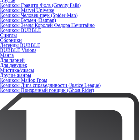
Другое
Комиксы Гравити Фолз (Gravity Falls)
Комиксы Marvel Universe
Комиксы Человек-паук (Spider-Man)
Комиксы Бэтмен (Batman)
Комиксы Земля Королей Федора Нечитайло
Комиксы BUBBLE
Синглы
Сборники
Легенды BUBBLE
BUBBLE Visions
Манга
Для парней
Для девушек
Мистика/ужасы
Другие жанры
Комиксы Майор Гром
Комиксы Лига справедливости (Justice League)
Комиксы Призрачный гонщик (Ghost Rider)