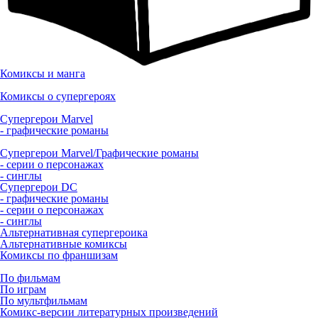
Комиксы и манга
Комиксы о супергероях
Супергерои Marvel
- графические романы
Супергерои Marvel/Графические романы
- серии о персонажах
- синглы
Супергерои DC
- графические романы
- серии о персонажах
- синглы
Альтернативная супергероика
Альтернативные комиксы
Комиксы по франшизам
По фильмам
По играм
По мультфильмам
Комикс-версии литературных произведений