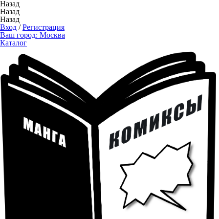
Назад
Назад
Назад
Вход
/
Регистрация
Ваш город:
Москва
Каталог