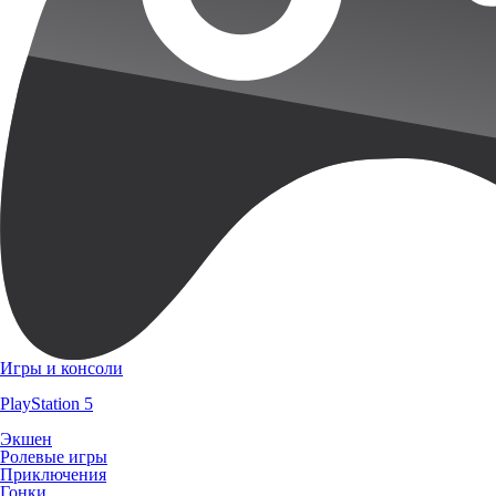
Игры и консоли
PlayStation 5
Экшен
Ролевые игры
Приключения
Гонки