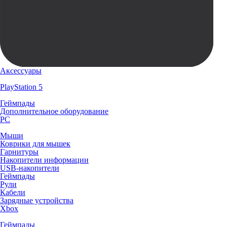
Аксессуары
PlayStation 5
Геймпады
Дополнительное оборудование
PC
Мыши
Коврики для мышек
Гарнитуры
Накопители информации
USB-накопители
Геймпады
Рули
Кабели
Зарядные устройства
Xbox
Геймпады