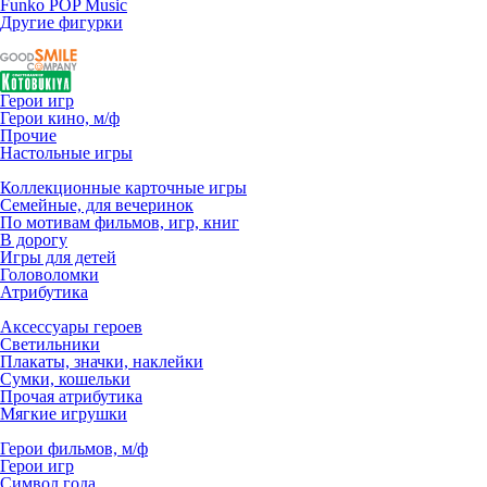
Funko POP Music
Другие фигурки
Герои игр
Герои кино, м/ф
Прочие
Настольные игры
Коллекционные карточные игры
Семейные, для вечеринок
По мотивам фильмов, игр, книг
В дорогу
Игры для детей
Головоломки
Атрибутика
Аксессуары героев
Светильники
Плакаты, значки, наклейки
Сумки, кошельки
Прочая атрибутика
Мягкие игрушки
Герои фильмов, м/ф
Герои игр
Символ года