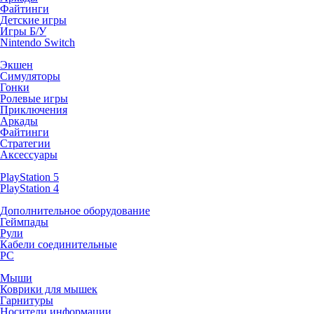
Файтинги
Детские игры
Игры Б/У
Nintendo Switch
Экшен
Симуляторы
Гонки
Ролевые игры
Приключения
Аркады
Файтинги
Стратегии
Аксессуары
PlayStation 5
PlayStation 4
Дополнительное оборудование
Геймпады
Рули
Кабели соединительные
PC
Мыши
Коврики для мышек
Гарнитуры
Носители информации