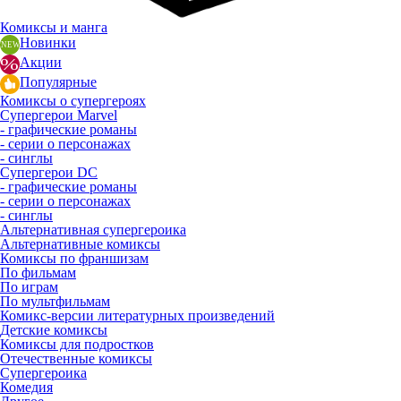
Комиксы и манга
Новинки
Акции
Популярные
Комиксы о супергероях
Супергерои Marvel
- графические романы
- серии о персонажах
- синглы
Супергерои DC
- графические романы
- серии о персонажах
- синглы
Альтернативная супергероика
Альтернативные комиксы
Комиксы по франшизам
По фильмам
По играм
По мультфильмам
Комикс-версии литературных произведений
Детские комиксы
Комиксы для подростков
Отечественные комиксы
Супергероика
Комедия