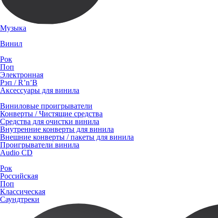
Музыка
Винил
Рок
Поп
Электронная
Рэп / R’n’B
Аксессуары для винила
Виниловые проигрыватели
Конверты / Чистящие средства
Средства для очистки винила
Внутренние конверты для винила
Внешние конверты / пакеты для винила
Проигрыватели винила
Audio CD
Рок
Российская
Поп
Классическая
Саундтреки