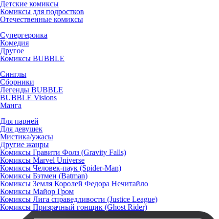
Детские комиксы
Комиксы для подростков
Отечественные комиксы
Супергероика
Комедия
Другое
Комиксы BUBBLE
Синглы
Сборники
Легенды BUBBLE
BUBBLE Visions
Манга
Для парней
Для девушек
Мистика/ужасы
Другие жанры
Комиксы Гравити Фолз (Gravity Falls)
Комиксы Marvel Universe
Комиксы Человек-паук (Spider-Man)
Комиксы Бэтмен (Batman)
Комиксы Земля Королей Федора Нечитайло
Комиксы Майор Гром
Комиксы Лига справедливости (Justice League)
Комиксы Призрачный гонщик (Ghost Rider)