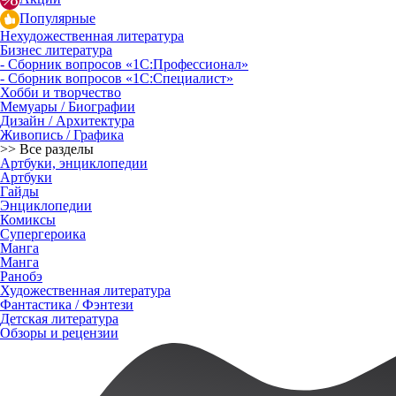
Популярные
Нехудожественная литература
Бизнес литература
- Сборник вопросов «1С:Профессионал»
- Сборник вопросов «1С:Специалист»
Хобби и творчество
Мемуары / Биографии
Дизайн / Архитектура
Живопись / Графика
>> Все разделы
Артбуки, энциклопедии
Артбуки
Гайды
Энциклопедии
Комиксы
Супергероика
Манга
Манга
Ранобэ
Художественная литература
Фантастика / Фэнтези
Детская литература
Обзоры и рецензии