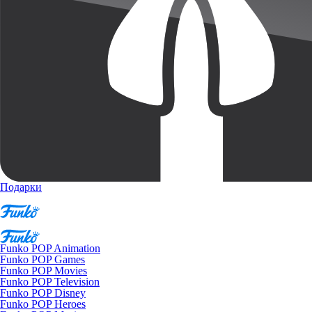
Подарки
Funko POP Animation
Funko POP Games
Funko POP Movies
Funko POP Television
Funko POP Disney
Funko POP Heroes