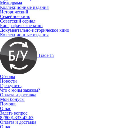
Мелодрама
Коллекционные издания
Исторический
Семейное кино
Советский сериал
Биографическое кино
Документально-историческое кино
Коллекционные издания
Trade-In
Обзоры
Новости
Где купить
Что с моим заказом?
Оплата и доставка
Мои бонусы
Помощь
О нас
Задать вопрос
8 (800)-333-42-63
Оплата и доставка
О нас