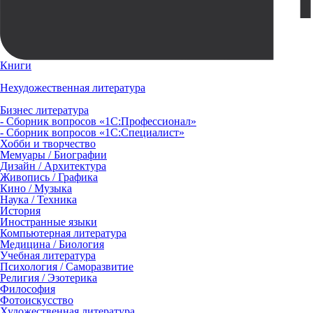
Книги
Нехудожественная литература
Бизнес литература
- Сборник вопросов «1С:Профессионал»
- Сборник вопросов «1С:Специалист»
Хобби и творчество
Мемуары / Биографии
Дизайн / Архитектура
Живопись / Графика
Кино / Музыка
Наука / Техника
История
Иностранные языки
Компьютерная литература
Медицина / Биология
Учебная литература
Психология / Саморазвитие
Религия / Эзотерика
Философия
Фотоискусство
Художественная литература