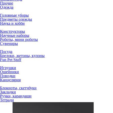
Прочие
Одежда
Головные уборы
Предметы одежды
Наука и хобби
Конструкторы
Научные наборы
Роботы, мини роботы
Сувениры
Посуда
Брелоки, жетоны, кулоны
Fun Pet Stuff
Игрушки
Ошейники
Поводки
Канцелярия
Блокноты, скетчбуки
Закладки
Ручки, карандаши
Тетради