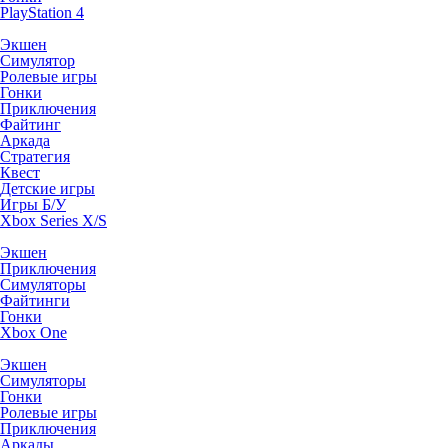
PlayStation 4
Экшен
Симулятор
Ролевые игры
Гонки
Приключения
Файтинг
Аркада
Стратегия
Квест
Детские игры
Игры Б/У
Xbox Series X/S
Экшен
Приключения
Симуляторы
Файтинги
Гонки
Xbox One
Экшен
Симуляторы
Гонки
Ролевые игры
Приключения
Аркады