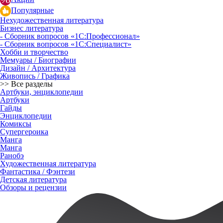
Популярные
Нехудожественная литература
Бизнес литература
- Сборник вопросов «1С:Профессионал»
- Сборник вопросов «1С:Специалист»
Хобби и творчество
Мемуары / Биографии
Дизайн / Архитектура
Живопись / Графика
>> Все разделы
Артбуки, энциклопедии
Артбуки
Гайды
Энциклопедии
Комиксы
Супергероика
Манга
Манга
Ранобэ
Художественная литература
Фантастика / Фэнтези
Детская литература
Обзоры и рецензии