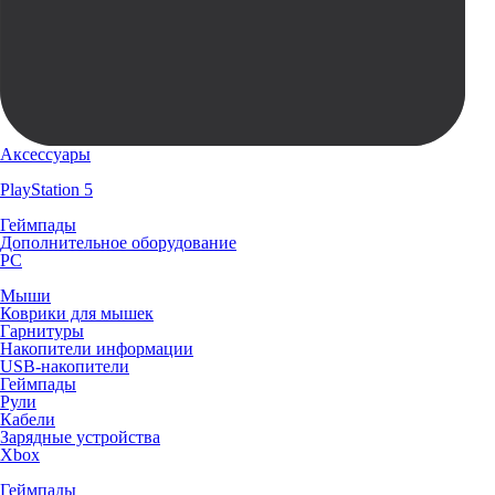
Аксессуары
PlayStation 5
Геймпады
Дополнительное оборудование
PC
Мыши
Коврики для мышек
Гарнитуры
Накопители информации
USB-накопители
Геймпады
Рули
Кабели
Зарядные устройства
Xbox
Геймпады