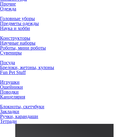
Прочие
Одежда
Головные уборы
Предметы одежды
Наука и хобби
Конструкторы
Научные наборы
Роботы, мини роботы
Сувениры
Посуда
Брелоки, жетоны, кулоны
Fun Pet Stuff
Игрушки
Ошейники
Поводки
Канцелярия
Блокноты, скетчбуки
Закладки
Ручки, карандаши
Тетради