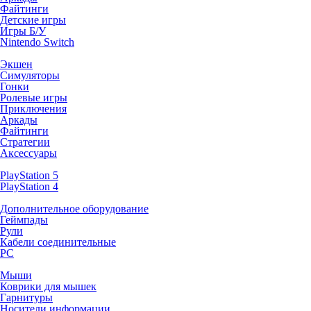
Файтинги
Детские игры
Игры Б/У
Nintendo Switch
Экшен
Симуляторы
Гонки
Ролевые игры
Приключения
Аркады
Файтинги
Стратегии
Аксессуары
PlayStation 5
PlayStation 4
Дополнительное оборудование
Геймпады
Рули
Кабели соединительные
PC
Мыши
Коврики для мышек
Гарнитуры
Носители информации