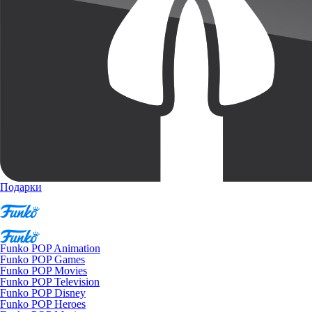
Подарки
Funko POP Animation
Funko POP Games
Funko POP Movies
Funko POP Television
Funko POP Disney
Funko POP Heroes