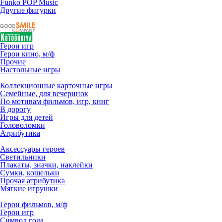
Funko POP Music
Другие фигурки
Герои игр
Герои кино, м/ф
Прочие
Настольные игры
Коллекционные карточные игры
Семейные, для вечеринок
По мотивам фильмов, игр, книг
В дорогу
Игры для детей
Головоломки
Атрибутика
Аксессуары героев
Светильники
Плакаты, значки, наклейки
Сумки, кошельки
Прочая атрибутика
Мягкие игрушки
Герои фильмов, м/ф
Герои игр
Символ года