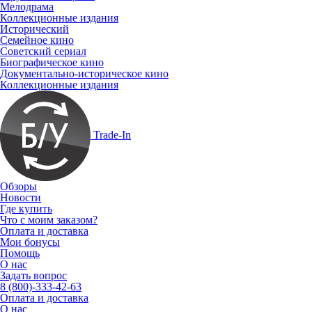
Мелодрама
Коллекционные издания
Исторический
Семейное кино
Советский сериал
Биографическое кино
Документально-историческое кино
Коллекционные издания
Trade-In
Обзоры
Новости
Где купить
Что с моим заказом?
Оплата и доставка
Мои бонусы
Помощь
О нас
Задать вопрос
8 (800)-333-42-63
Оплата и доставка
О нас