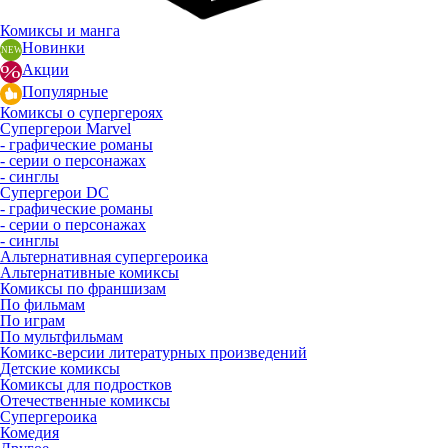
Комиксы и манга
Новинки
Акции
Популярные
Комиксы о супергероях
Супергерои Marvel
- графические романы
- серии о персонажах
- синглы
Супергерои DC
- графические романы
- серии о персонажах
- синглы
Альтернативная супергероика
Альтернативные комиксы
Комиксы по франшизам
По фильмам
По играм
По мультфильмам
Комикс-версии литературных произведений
Детские комиксы
Комиксы для подростков
Отечественные комиксы
Супергероика
Комедия