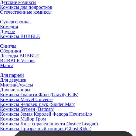
Детские комиксы
Комиксы для подростков
Отечественные комиксы
Супергероика
Комедия
Другое
Комиксы BUBBLE
Синглы
Сборники
Легенды BUBBLE
BUBBLE Visions
Манга
Для парней
Для девушек
Мистика/ужасы
Другие жанры
Комиксы Гравити Фолз (Gravity Falls)
Комиксы Marvel Universe
Комиксы Человек-паук (Spider-Man)
Комиксы Бэтмен (Batman)
Комиксы Земля Королей Федора Нечитайло
Комиксы Майор Гром
Комиксы Лига справедливости (Justice League)
Комиксы Призрачный гонщик (Ghost Rider)