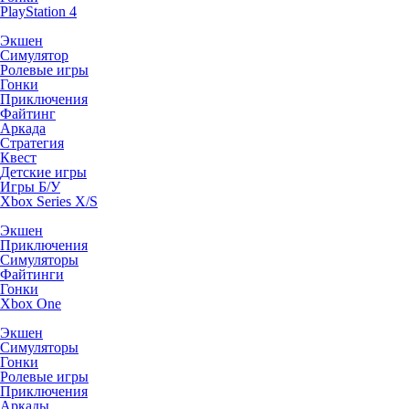
PlayStation 4
Экшен
Симулятор
Ролевые игры
Гонки
Приключения
Файтинг
Аркада
Стратегия
Квест
Детские игры
Игры Б/У
Xbox Series X/S
Экшен
Приключения
Симуляторы
Файтинги
Гонки
Xbox One
Экшен
Симуляторы
Гонки
Ролевые игры
Приключения
Аркады