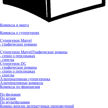
Комиксы и манга
Комиксы о супергероях
Супергерои Marvel
- графические романы
Супергерои Marvel/Графические романы
- серии о персонажах
- синглы
Супергерои DC
- графические романы
- серии о персонажах
- синглы
Альтернативная супергероика
Альтернативные комиксы
Комиксы по франшизам
По фильмам
По играм
По мультфильмам
Комикс-версии литературных произведений