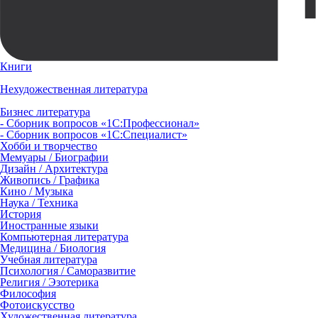
Книги
Нехудожественная литература
Бизнес литература
- Сборник вопросов «1С:Профессионал»
- Сборник вопросов «1С:Специалист»
Хобби и творчество
Мемуары / Биографии
Дизайн / Архитектура
Живопись / Графика
Кино / Музыка
Наука / Техника
История
Иностранные языки
Компьютерная литература
Медицина / Биология
Учебная литература
Психология / Саморазвитие
Религия / Эзотерика
Философия
Фотоискусство
Художественная литература