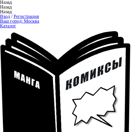
Назад
Назад
Назад
Вход
/
Регистрация
Ваш город:
Москва
Каталог