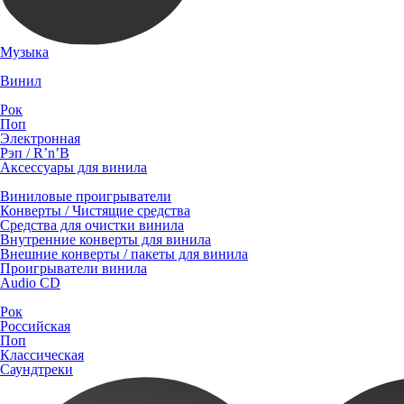
Музыка
Винил
Рок
Поп
Электронная
Рэп / R’n’B
Аксессуары для винила
Виниловые проигрыватели
Конверты / Чистящие средства
Средства для очистки винила
Внутренние конверты для винила
Внешние конверты / пакеты для винила
Проигрыватели винила
Audio CD
Рок
Российская
Поп
Классическая
Саундтреки