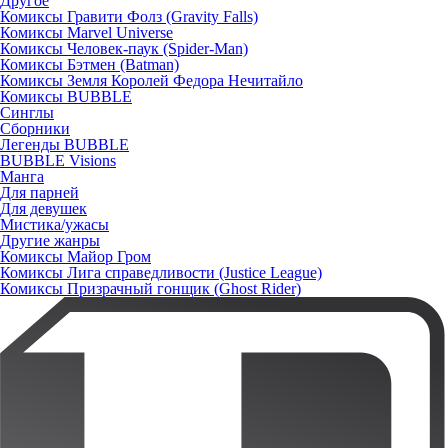
Другое
Комиксы Гравити Фолз (Gravity Falls)
Комиксы Marvel Universe
Комиксы Человек-паук (Spider-Man)
Комиксы Бэтмен (Batman)
Комиксы Земля Королей Федора Нечитайло
Комиксы BUBBLE
Синглы
Сборники
Легенды BUBBLE
BUBBLE Visions
Манга
Для парней
Для девушек
Мистика/ужасы
Другие жанры
Комиксы Майор Гром
Комиксы Лига справедливости (Justice League)
Комиксы Призрачный гонщик (Ghost Rider)