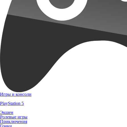
Игры и консоли
PlayStation 5
Экшен
Ролевые игры
Приключения
Гонки