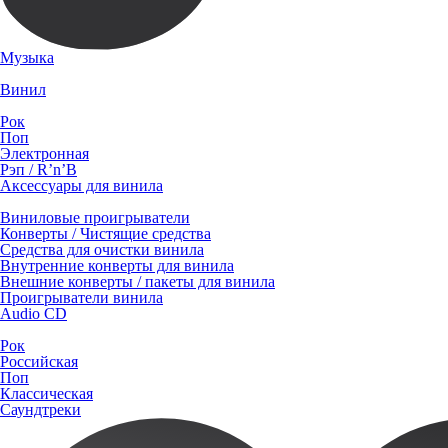
Музыка
Винил
Рок
Поп
Электронная
Рэп / R’n’B
Аксессуары для винила
Виниловые проигрыватели
Конверты / Чистящие средства
Средства для очистки винила
Внутренние конверты для винила
Внешние конверты / пакеты для винила
Проигрыватели винила
Audio CD
Рок
Российская
Поп
Классическая
Саундтреки