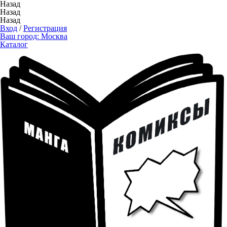
Назад
Назад
Назад
Вход
/
Регистрация
Ваш город:
Москва
Каталог