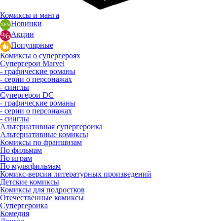
Комиксы и манга
Новинки
Акции
Популярные
Комиксы о супергероях
Супергерои Marvel
- графические романы
- серии о персонажах
- синглы
Супергерои DC
- графические романы
- серии о персонажах
- синглы
Альтернативная супергероика
Альтернативные комиксы
Комиксы по франшизам
По фильмам
По играм
По мультфильмам
Комикс-версии литературных произведений
Детские комиксы
Комиксы для подростков
Отечественные комиксы
Супергероика
Комедия