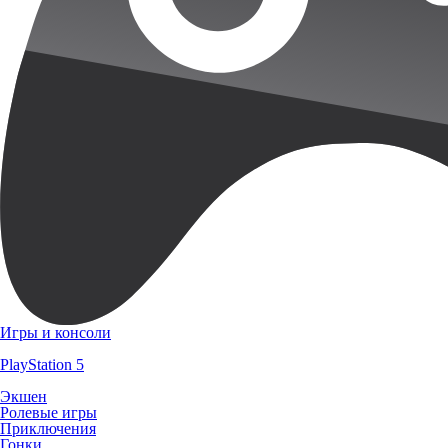
Игры и консоли
PlayStation 5
Экшен
Ролевые игры
Приключения
Гонки