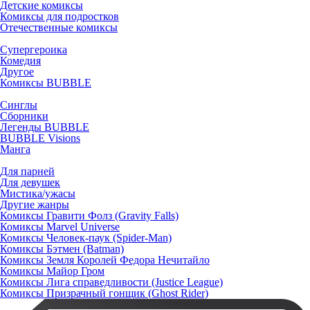
Детские комиксы
Комиксы для подростков
Отечественные комиксы
Супергероика
Комедия
Другое
Комиксы BUBBLE
Синглы
Сборники
Легенды BUBBLE
BUBBLE Visions
Манга
Для парней
Для девушек
Мистика/ужасы
Другие жанры
Комиксы Гравити Фолз (Gravity Falls)
Комиксы Marvel Universe
Комиксы Человек-паук (Spider-Man)
Комиксы Бэтмен (Batman)
Комиксы Земля Королей Федора Нечитайло
Комиксы Майор Гром
Комиксы Лига справедливости (Justice League)
Комиксы Призрачный гонщик (Ghost Rider)