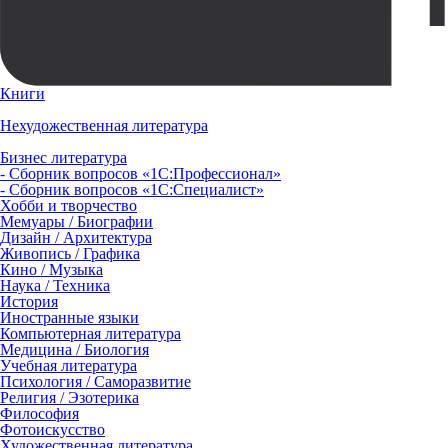
Книги
Нехудожественная литература
Бизнес литература
- Сборник вопросов «1С:Профессионал»
- Сборник вопросов «1С:Специалист»
Хобби и творчество
Мемуары / Биографии
Дизайн / Архитектура
Живопись / Графика
Кино / Музыка
Наука / Техника
История
Иностранные языки
Компьютерная литература
Медицина / Биология
Учебная литература
Психология / Саморазвитие
Религия / Эзотерика
Философия
Фотоискусство
Художественная литература