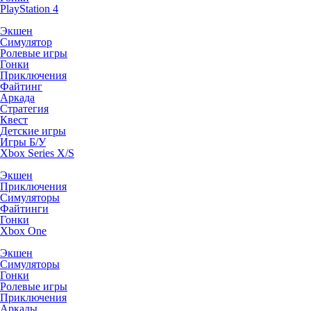
PlayStation 4
Экшен
Симулятор
Ролевые игры
Гонки
Приключения
Файтинг
Аркада
Стратегия
Квест
Детские игры
Игры Б/У
Xbox Series X/S
Экшен
Приключения
Симуляторы
Файтинги
Гонки
Xbox One
Экшен
Симуляторы
Гонки
Ролевые игры
Приключения
Аркады