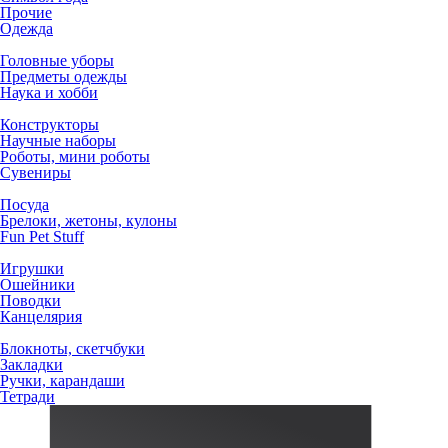
Прочие
Одежда
Головные уборы
Предметы одежды
Наука и хобби
Конструкторы
Научные наборы
Роботы, мини роботы
Сувениры
Посуда
Брелоки, жетоны, кулоны
Fun Pet Stuff
Игрушки
Ошейники
Поводки
Канцелярия
Блокноты, скетчбуки
Закладки
Ручки, карандаши
Тетради