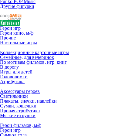
Funko POP Music
Другие фигурки
Герои игр
Герои кино, м/ф
Прочие
Настольные игры
Коллекционные карточные игры
Семейные, для вечеринок
По мотивам фильмов, игр, книг
В дорогу
Игры для детей
Головоломки
Атрибутика
Аксессуары героев
Светильники
Плакаты, значки, наклейки
Сумки, кошельки
Прочая атрибутика
Мягкие игрушки
Герои фильмов, м/ф
Герои игр
Символ года