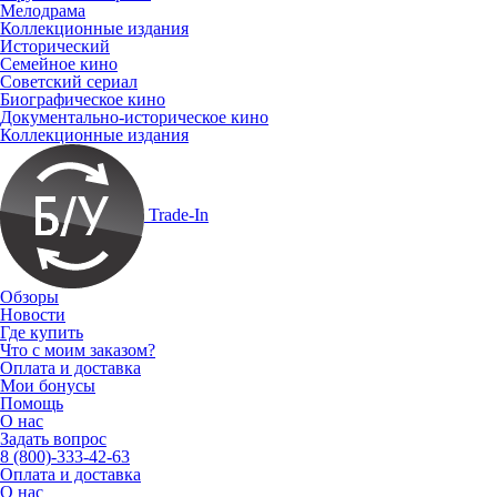
Мелодрама
Коллекционные издания
Исторический
Семейное кино
Советский сериал
Биографическое кино
Документально-историческое кино
Коллекционные издания
Trade-In
Обзоры
Новости
Где купить
Что с моим заказом?
Оплата и доставка
Мои бонусы
Помощь
О нас
Задать вопрос
8 (800)-333-42-63
Оплата и доставка
О нас