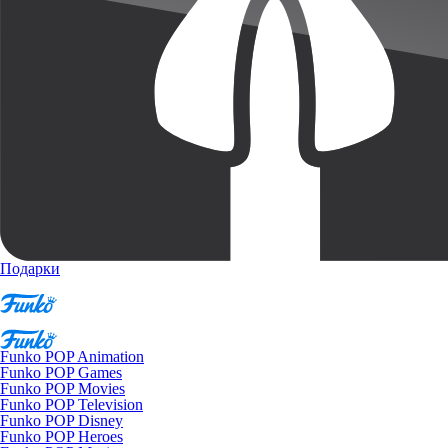
Подарки
Funko POP Animation
Funko POP Games
Funko POP Movies
Funko POP Television
Funko POP Disney
Funko POP Heroes