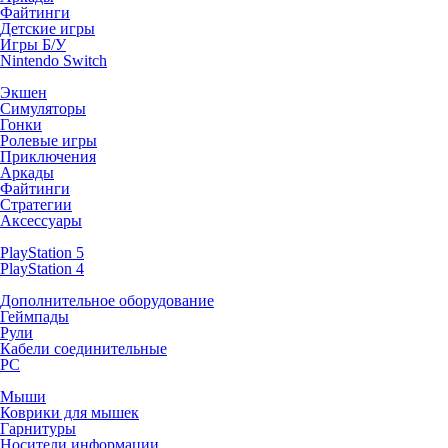
Файтинги
Детские игры
Игры Б/У
Nintendo Switch
Экшен
Симуляторы
Гонки
Ролевые игры
Приключения
Аркады
Файтинги
Стратегии
Аксессуары
PlayStation 5
PlayStation 4
Дополнительное оборудование
Геймпады
Рули
Кабели соединительные
PC
Мыши
Коврики для мышек
Гарнитуры
Носители информации