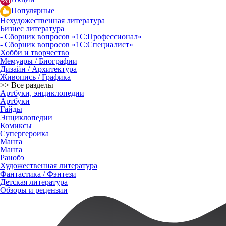
Популярные
Нехудожественная литература
Бизнес литература
- Сборник вопросов «1С:Профессионал»
- Сборник вопросов «1С:Специалист»
Хобби и творчество
Мемуары / Биографии
Дизайн / Архитектура
Живопись / Графика
>> Все разделы
Артбуки, энциклопедии
Артбуки
Гайды
Энциклопедии
Комиксы
Супергероика
Манга
Манга
Ранобэ
Художественная литература
Фантастика / Фэнтези
Детская литература
Обзоры и рецензии