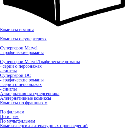
Комиксы и манга
Комиксы о супергероях
Супергерои Marvel
- графические романы
Супергерои Marvel/Графические романы
- серии о персонажах
- синглы
Супергерои DC
- графические романы
- серии о персонажах
- синглы
Альтернативная супергероика
Альтернативные комиксы
Комиксы по франшизам
По фильмам
По играм
По мультфильмам
Комикс-версии литературных произведений