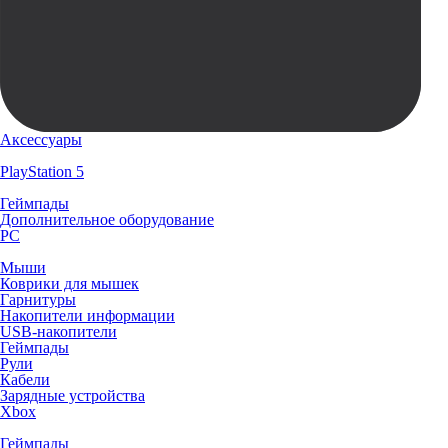
Аксессуары
PlayStation 5
Геймпады
Дополнительное оборудование
PC
Мыши
Коврики для мышек
Гарнитуры
Накопители информации
USB-накопители
Геймпады
Рули
Кабели
Зарядные устройства
Xbox
Геймпады