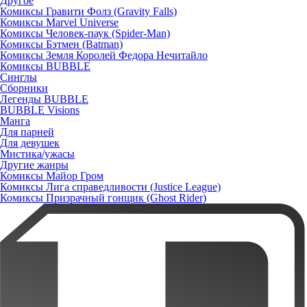
Другое
Комиксы Гравити Фолз (Gravity Falls)
Комиксы Marvel Universe
Комиксы Человек-паук (Spider-Man)
Комиксы Бэтмен (Batman)
Комиксы Земля Королей Федора Нечитайло
Комиксы BUBBLE
Синглы
Сборники
Легенды BUBBLE
BUBBLE Visions
Манга
Для парней
Для девушек
Мистика/ужасы
Другие жанры
Комиксы Майор Гром
Комиксы Лига справедливости (Justice League)
Комиксы Призрачный гонщик (Ghost Rider)