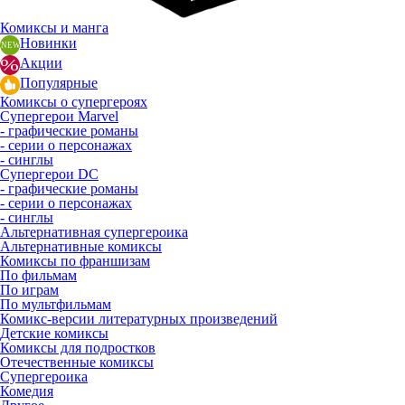
Комиксы и манга
Новинки
Акции
Популярные
Комиксы о супергероях
Супергерои Marvel
- графические романы
- серии о персонажах
- синглы
Супергерои DC
- графические романы
- серии о персонажах
- синглы
Альтернативная супергероика
Альтернативные комиксы
Комиксы по франшизам
По фильмам
По играм
По мультфильмам
Комикс-версии литературных произведений
Детские комиксы
Комиксы для подростков
Отечественные комиксы
Супергероика
Комедия