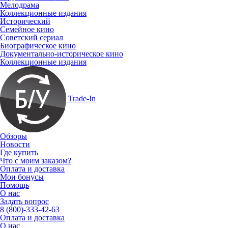
Мелодрама
Коллекционные издания
Исторический
Семейное кино
Советский сериал
Биографическое кино
Документально-историческое кино
Коллекционные издания
Trade-In
Обзоры
Новости
Где купить
Что с моим заказом?
Оплата и доставка
Мои бонусы
Помощь
О нас
Задать вопрос
8 (800)-333-42-63
Оплата и доставка
О нас