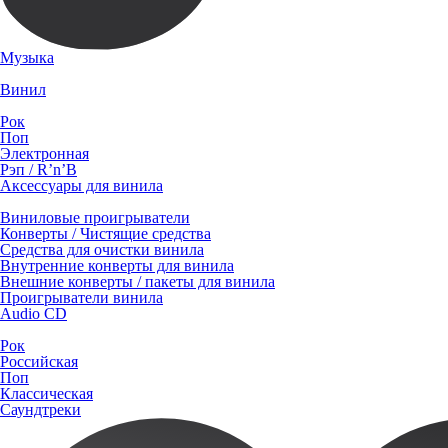
Музыка
Винил
Рок
Поп
Электронная
Рэп / R’n’B
Аксессуары для винила
Виниловые проигрыватели
Конверты / Чистящие средства
Средства для очистки винила
Внутренние конверты для винила
Внешние конверты / пакеты для винила
Проигрыватели винила
Audio CD
Рок
Российская
Поп
Классическая
Саундтреки