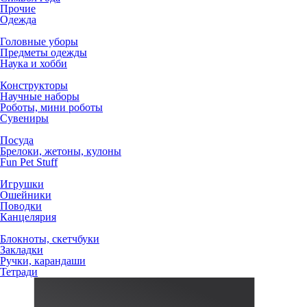
Прочие
Одежда
Головные уборы
Предметы одежды
Наука и хобби
Конструкторы
Научные наборы
Роботы, мини роботы
Сувениры
Посуда
Брелоки, жетоны, кулоны
Fun Pet Stuff
Игрушки
Ошейники
Поводки
Канцелярия
Блокноты, скетчбуки
Закладки
Ручки, карандаши
Тетради