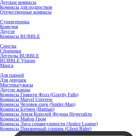
Детские комиксы
Комиксы для подростков
Отечественные комиксы
Супергероика
Комедия
Другое
Комиксы BUBBLE
Синглы
Сборники
Легенды BUBBLE
BUBBLE Visions
Манга
Для парней
Для девушек
Мистика/ужасы
Другие жанры
Комиксы Гравити Фолз (Gravity Falls)
Комиксы Marvel Universe
Комиксы Человек-паук (Spider-Man)
Комиксы Бэтмен (Batman)
Комиксы Земля Королей Федора Нечитайло
Комиксы Майор Гром
Комиксы Лига справедливости (Justice League)
Комиксы Призрачный гонщик (Ghost Rider)