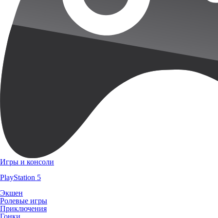
Игры и консоли
PlayStation 5
Экшен
Ролевые игры
Приключения
Гонки