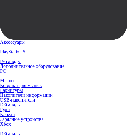
Аксессуары
PlayStation 5
Геймпады
Дополнительное оборудование
PC
Мыши
Коврики для мышек
Гарнитуры
Накопители информации
USB-накопители
Геймпады
Рули
Кабели
Зарядные устройства
Xbox
Геймпады