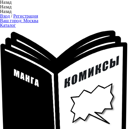
Назад
Назад
Назад
Вход
/
Регистрация
Ваш город:
Москва
Каталог