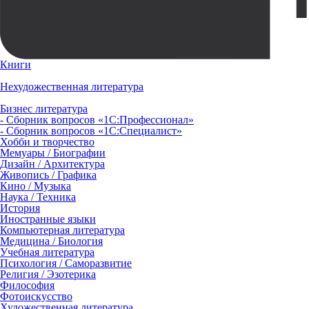
Книги
Нехудожественная литература
Бизнес литература
- Сборник вопросов «1С:Профессионал»
- Сборник вопросов «1С:Специалист»
Хобби и творчество
Мемуары / Биографии
Дизайн / Архитектура
Живопись / Графика
Кино / Музыка
Наука / Техника
История
Иностранные языки
Компьютерная литература
Медицина / Биология
Учебная литература
Психология / Саморазвитие
Религия / Эзотерика
Философия
Фотоискусство
Художественная литература