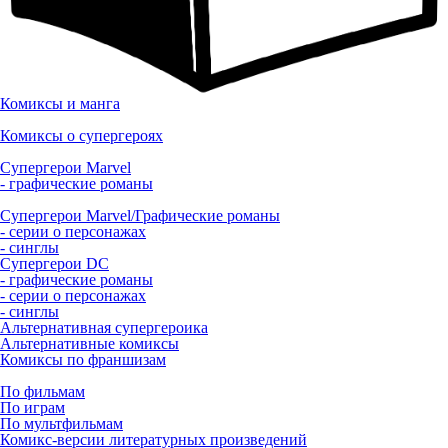
Комиксы и манга
Комиксы о супергероях
Супергерои Marvel
- графические романы
Супергерои Marvel/Графические романы
- серии о персонажах
- синглы
Супергерои DC
- графические романы
- серии о персонажах
- синглы
Альтернативная супергероика
Альтернативные комиксы
Комиксы по франшизам
По фильмам
По играм
По мультфильмам
Комикс-версии литературных произведений