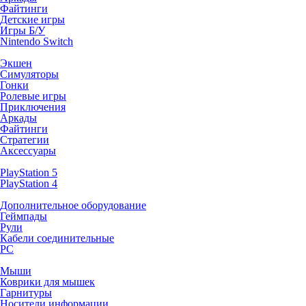
Файтинги
Детские игры
Игры Б/У
Nintendo Switch
Экшен
Симуляторы
Гонки
Ролевые игры
Приключения
Аркады
Файтинги
Стратегии
Аксессуары
PlayStation 5
PlayStation 4
Дополнительное оборудование
Геймпады
Рули
Кабели соединительные
PC
Мыши
Коврики для мышек
Гарнитуры
Носители информации