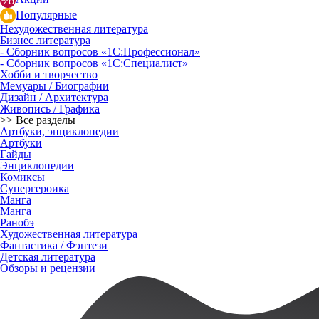
Популярные
Нехудожественная литература
Бизнес литература
- Сборник вопросов «1С:Профессионал»
- Сборник вопросов «1С:Специалист»
Хобби и творчество
Мемуары / Биографии
Дизайн / Архитектура
Живопись / Графика
>> Все разделы
Артбуки, энциклопедии
Артбуки
Гайды
Энциклопедии
Комиксы
Супергероика
Манга
Манга
Ранобэ
Художественная литература
Фантастика / Фэнтези
Детская литература
Обзоры и рецензии