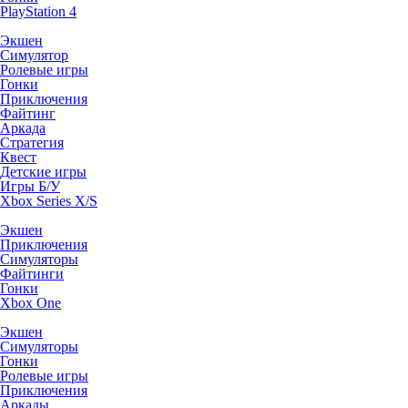
PlayStation 4
Экшен
Симулятор
Ролевые игры
Гонки
Приключения
Файтинг
Аркада
Стратегия
Квест
Детские игры
Игры Б/У
Xbox Series X/S
Экшен
Приключения
Симуляторы
Файтинги
Гонки
Xbox One
Экшен
Симуляторы
Гонки
Ролевые игры
Приключения
Аркады