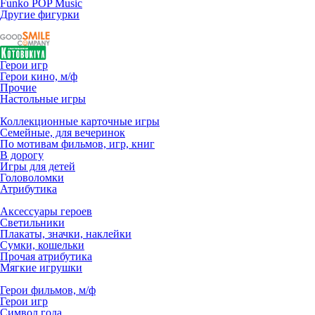
Funko POP Music
Другие фигурки
Герои игр
Герои кино, м/ф
Прочие
Настольные игры
Коллекционные карточные игры
Семейные, для вечеринок
По мотивам фильмов, игр, книг
В дорогу
Игры для детей
Головоломки
Атрибутика
Аксессуары героев
Светильники
Плакаты, значки, наклейки
Сумки, кошельки
Прочая атрибутика
Мягкие игрушки
Герои фильмов, м/ф
Герои игр
Символ года