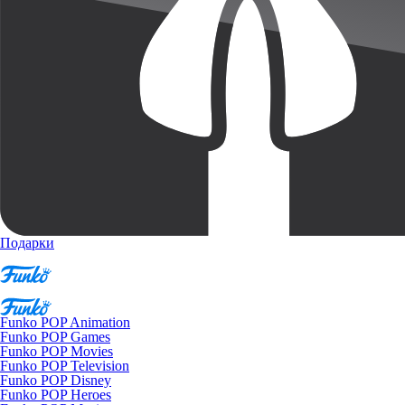
Подарки
Funko POP Animation
Funko POP Games
Funko POP Movies
Funko POP Television
Funko POP Disney
Funko POP Heroes