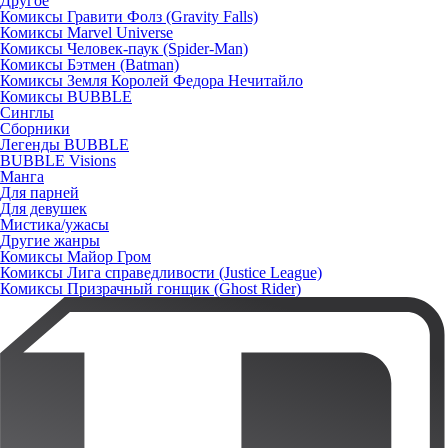
Другое
Комиксы Гравити Фолз (Gravity Falls)
Комиксы Marvel Universe
Комиксы Человек-паук (Spider-Man)
Комиксы Бэтмен (Batman)
Комиксы Земля Королей Федора Нечитайло
Комиксы BUBBLE
Синглы
Сборники
Легенды BUBBLE
BUBBLE Visions
Манга
Для парней
Для девушек
Мистика/ужасы
Другие жанры
Комиксы Майор Гром
Комиксы Лига справедливости (Justice League)
Комиксы Призрачный гонщик (Ghost Rider)