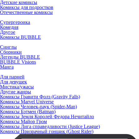
Детские комиксы
Комиксы для подростков
Отечественные комиксы
Супергероика
Комедия
Другое
Комиксы BUBBLE
Синглы
Сборники
Легенды BUBBLE
BUBBLE Visions
Манга
Для парней
Для девушек
Мистика/ужасы
Другие жанры
Комиксы Гравити Фолз (Gravity Falls)
Комиксы Marvel Universe
Комиксы Человек-паук (Spider-Man)
Комиксы Бэтмен (Batman)
Комиксы Земля Королей Федора Нечитайло
Комиксы Майор Гром
Комиксы Лига справедливости (Justice League)
Комиксы Призрачный гонщик (Ghost Rider)