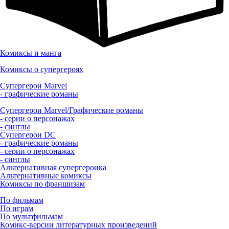
Комиксы и манга
Комиксы о супергероях
Супергерои Marvel
- графические романы
Супергерои Marvel/Графические романы
- серии о персонажах
- синглы
Супергерои DC
- графические романы
- серии о персонажах
- синглы
Альтернативная супергероика
Альтернативные комиксы
Комиксы по франшизам
По фильмам
По играм
По мультфильмам
Комикс-версии литературных произведений