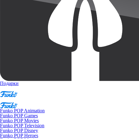
Подарки
Funko POP Animation
Funko POP Games
Funko POP Movies
Funko POP Television
Funko POP Disney
Funko POP Heroes