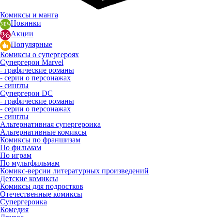
Комиксы и манга
Новинки
Акции
Популярные
Комиксы о супергероях
Супергерои Marvel
- графические романы
- серии о персонажах
- синглы
Супергерои DC
- графические романы
- серии о персонажах
- синглы
Альтернативная супергероика
Альтернативные комиксы
Комиксы по франшизам
По фильмам
По играм
По мультфильмам
Комикс-версии литературных произведений
Детские комиксы
Комиксы для подростков
Отечественные комиксы
Супергероика
Комедия