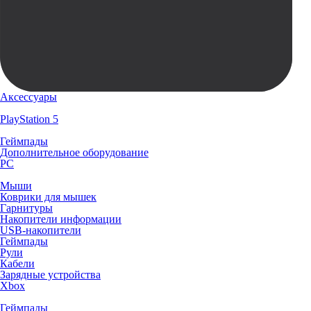
Аксессуары
PlayStation 5
Геймпады
Дополнительное оборудование
PC
Мыши
Коврики для мышек
Гарнитуры
Накопители информации
USB-накопители
Геймпады
Рули
Кабели
Зарядные устройства
Xbox
Геймпады