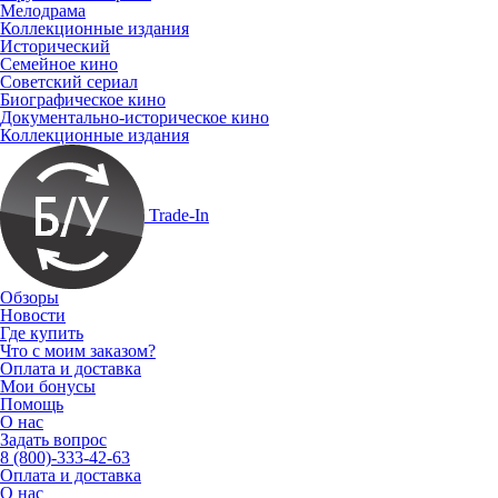
Мелодрама
Коллекционные издания
Исторический
Семейное кино
Советский сериал
Биографическое кино
Документально-историческое кино
Коллекционные издания
Trade-In
Обзоры
Новости
Где купить
Что с моим заказом?
Оплата и доставка
Мои бонусы
Помощь
О нас
Задать вопрос
8 (800)-333-42-63
Оплата и доставка
О нас