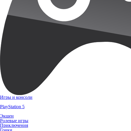
Игры и консоли
PlayStation 5
Экшен
Ролевые игры
Приключения
Гонки