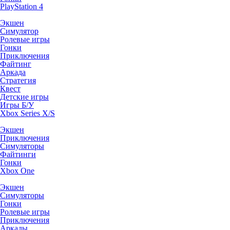
PlayStation 4
Экшен
Симулятор
Ролевые игры
Гонки
Приключения
Файтинг
Аркада
Стратегия
Квест
Детские игры
Игры Б/У
Xbox Series X/S
Экшен
Приключения
Симуляторы
Файтинги
Гонки
Xbox One
Экшен
Симуляторы
Гонки
Ролевые игры
Приключения
Аркады