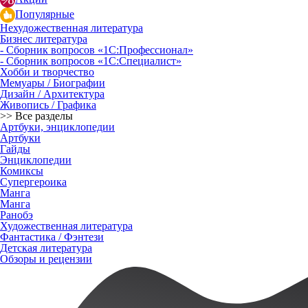
Популярные
Нехудожественная литература
Бизнес литература
- Сборник вопросов «1С:Профессионал»
- Сборник вопросов «1С:Специалист»
Хобби и творчество
Мемуары / Биографии
Дизайн / Архитектура
Живопись / Графика
>> Все разделы
Артбуки, энциклопедии
Артбуки
Гайды
Энциклопедии
Комиксы
Супергероика
Манга
Манга
Ранобэ
Художественная литература
Фантастика / Фэнтези
Детская литература
Обзоры и рецензии