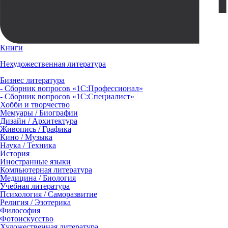
Книги
Нехудожественная литература
Бизнес литература
- Сборник вопросов «1С:Профессионал»
- Сборник вопросов «1С:Специалист»
Хобби и творчество
Мемуары / Биографии
Дизайн / Архитектура
Живопись / Графика
Кино / Музыка
Наука / Техника
История
Иностранные языки
Компьютерная литература
Медицина / Биология
Учебная литература
Психология / Саморазвитие
Религия / Эзотерика
Философия
Фотоискусство
Художественная литература