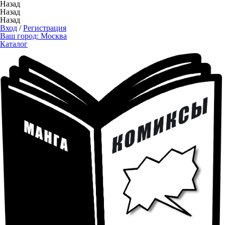
Назад
Назад
Назад
Вход
/
Регистрация
Ваш город:
Москва
Каталог