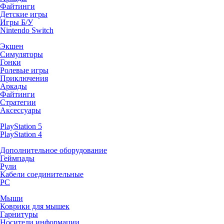
Файтинги
Детские игры
Игры Б/У
Nintendo Switch
Экшен
Симуляторы
Гонки
Ролевые игры
Приключения
Аркады
Файтинги
Стратегии
Аксессуары
PlayStation 5
PlayStation 4
Дополнительное оборудование
Геймпады
Рули
Кабели соединительные
PC
Мыши
Коврики для мышек
Гарнитуры
Носители информации