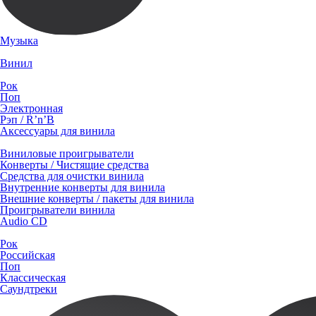
Музыка
Винил
Рок
Поп
Электронная
Рэп / R’n’B
Аксессуары для винила
Виниловые проигрыватели
Конверты / Чистящие средства
Средства для очистки винила
Внутренние конверты для винила
Внешние конверты / пакеты для винила
Проигрыватели винила
Audio CD
Рок
Российская
Поп
Классическая
Саундтреки