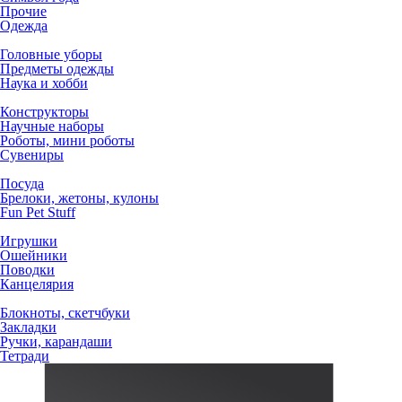
Прочие
Одежда
Головные уборы
Предметы одежды
Наука и хобби
Конструкторы
Научные наборы
Роботы, мини роботы
Сувениры
Посуда
Брелоки, жетоны, кулоны
Fun Pet Stuff
Игрушки
Ошейники
Поводки
Канцелярия
Блокноты, скетчбуки
Закладки
Ручки, карандаши
Тетради