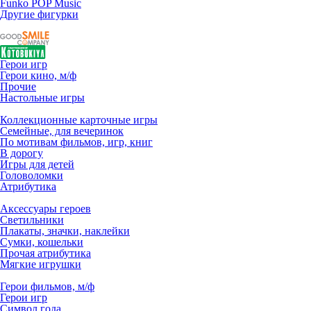
Funko POP Music
Другие фигурки
Герои игр
Герои кино, м/ф
Прочие
Настольные игры
Коллекционные карточные игры
Семейные, для вечеринок
По мотивам фильмов, игр, книг
В дорогу
Игры для детей
Головоломки
Атрибутика
Аксессуары героев
Светильники
Плакаты, значки, наклейки
Сумки, кошельки
Прочая атрибутика
Мягкие игрушки
Герои фильмов, м/ф
Герои игр
Символ года