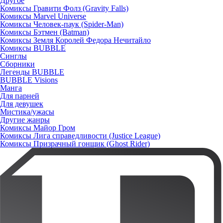
Другое
Комиксы Гравити Фолз (Gravity Falls)
Комиксы Marvel Universe
Комиксы Человек-паук (Spider-Man)
Комиксы Бэтмен (Batman)
Комиксы Земля Королей Федора Нечитайло
Комиксы BUBBLE
Синглы
Сборники
Легенды BUBBLE
BUBBLE Visions
Манга
Для парней
Для девушек
Мистика/ужасы
Другие жанры
Комиксы Майор Гром
Комиксы Лига справедливости (Justice League)
Комиксы Призрачный гонщик (Ghost Rider)