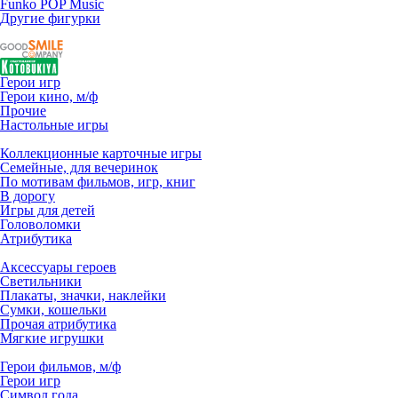
Funko POP Music
Другие фигурки
Герои игр
Герои кино, м/ф
Прочие
Настольные игры
Коллекционные карточные игры
Семейные, для вечеринок
По мотивам фильмов, игр, книг
В дорогу
Игры для детей
Головоломки
Атрибутика
Аксессуары героев
Светильники
Плакаты, значки, наклейки
Сумки, кошельки
Прочая атрибутика
Мягкие игрушки
Герои фильмов, м/ф
Герои игр
Символ года