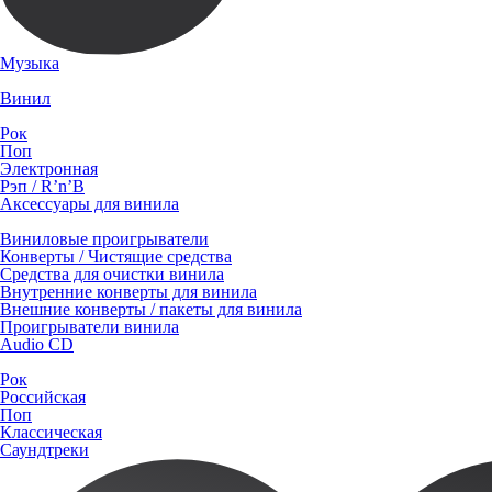
Музыка
Винил
Рок
Поп
Электронная
Рэп / R’n’B
Аксессуары для винила
Виниловые проигрыватели
Конверты / Чистящие средства
Средства для очистки винила
Внутренние конверты для винила
Внешние конверты / пакеты для винила
Проигрыватели винила
Audio CD
Рок
Российская
Поп
Классическая
Саундтреки