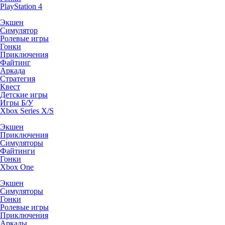
PlayStation 4
Экшен
Симулятор
Ролевые игры
Гонки
Приключения
Файтинг
Аркада
Стратегия
Квест
Детские игры
Игры Б/У
Xbox Series X/S
Экшен
Приключения
Симуляторы
Файтинги
Гонки
Xbox One
Экшен
Симуляторы
Гонки
Ролевые игры
Приключения
Аркады