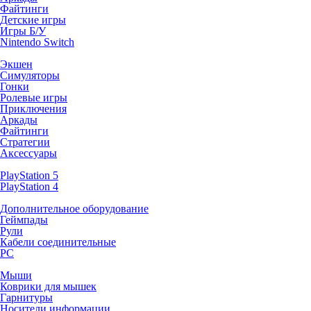
Файтинги
Детские игры
Игры Б/У
Nintendo Switch
Экшен
Симуляторы
Гонки
Ролевые игры
Приключения
Аркады
Файтинги
Стратегии
Аксессуары
PlayStation 5
PlayStation 4
Дополнительное оборудование
Геймпады
Рули
Кабели соединительные
PC
Мыши
Коврики для мышек
Гарнитуры
Носители информации