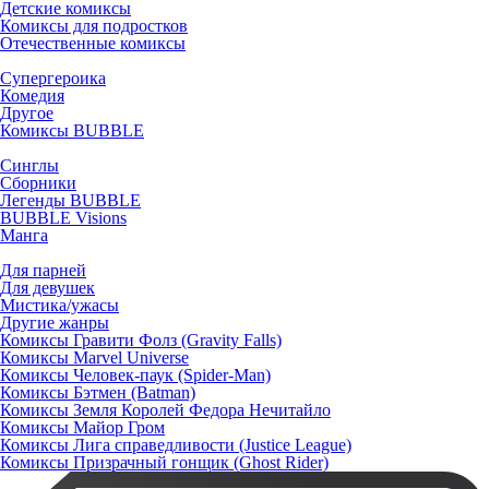
Детские комиксы
Комиксы для подростков
Отечественные комиксы
Супергероика
Комедия
Другое
Комиксы BUBBLE
Синглы
Сборники
Легенды BUBBLE
BUBBLE Visions
Манга
Для парней
Для девушек
Мистика/ужасы
Другие жанры
Комиксы Гравити Фолз (Gravity Falls)
Комиксы Marvel Universe
Комиксы Человек-паук (Spider-Man)
Комиксы Бэтмен (Batman)
Комиксы Земля Королей Федора Нечитайло
Комиксы Майор Гром
Комиксы Лига справедливости (Justice League)
Комиксы Призрачный гонщик (Ghost Rider)