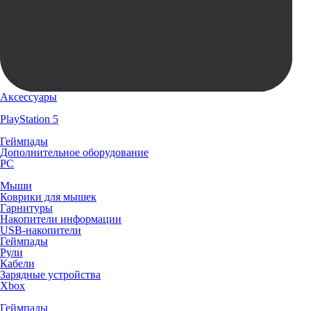
Аксессуары
PlayStation 5
Геймпады
Дополнительное оборудование
PC
Мыши
Коврики для мышек
Гарнитуры
Накопители информации
USB-накопители
Геймпады
Рули
Кабели
Зарядные устройства
Xbox
Геймпады