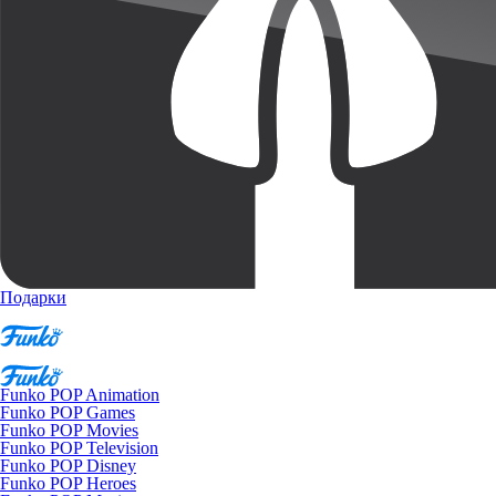
Подарки
Funko POP Animation
Funko POP Games
Funko POP Movies
Funko POP Television
Funko POP Disney
Funko POP Heroes