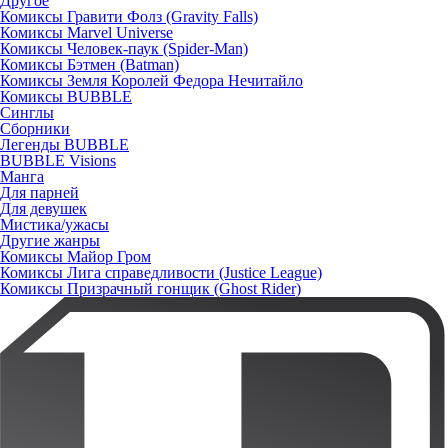
Другое
Комиксы Гравити Фолз (Gravity Falls)
Комиксы Marvel Universe
Комиксы Человек-паук (Spider-Man)
Комиксы Бэтмен (Batman)
Комиксы Земля Королей Федора Нечитайло
Комиксы BUBBLE
Синглы
Сборники
Легенды BUBBLE
BUBBLE Visions
Манга
Для парней
Для девушек
Мистика/ужасы
Другие жанры
Комиксы Майор Гром
Комиксы Лига справедливости (Justice League)
Комиксы Призрачный гонщик (Ghost Rider)