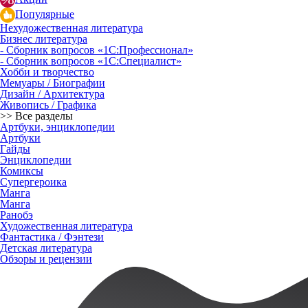
Популярные
Нехудожественная литература
Бизнес литература
- Сборник вопросов «1С:Профессионал»
- Сборник вопросов «1С:Специалист»
Хобби и творчество
Мемуары / Биографии
Дизайн / Архитектура
Живопись / Графика
>> Все разделы
Артбуки, энциклопедии
Артбуки
Гайды
Энциклопедии
Комиксы
Супергероика
Манга
Манга
Ранобэ
Художественная литература
Фантастика / Фэнтези
Детская литература
Обзоры и рецензии