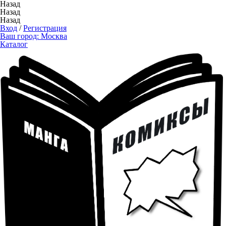
Назад
Назад
Назад
Вход
/
Регистрация
Ваш город:
Москва
Каталог