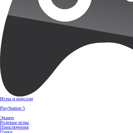
Игры и консоли
PlayStation 5
Экшен
Ролевые игры
Приключения
Гонки