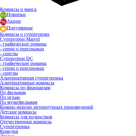
Комиксы и манга
Новинки
Акции
Популярные
Комиксы о супергероях
Супергерои Marvel
- графические романы
- серии о персонажах
- синглы
Супергерои DC
- графические романы
- серии о персонажах
- синглы
Альтернативная супергероика
Альтернативные комиксы
Комиксы по франшизам
По фильмам
По играм
По мультфильмам
Комикс-версии литературных произведений
Детские комиксы
Комиксы для подростков
Отечественные комиксы
Супергероика
Комедия