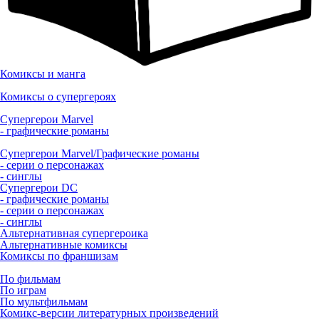
Комиксы и манга
Комиксы о супергероях
Супергерои Marvel
- графические романы
Супергерои Marvel/Графические романы
- серии о персонажах
- синглы
Супергерои DC
- графические романы
- серии о персонажах
- синглы
Альтернативная супергероика
Альтернативные комиксы
Комиксы по франшизам
По фильмам
По играм
По мультфильмам
Комикс-версии литературных произведений