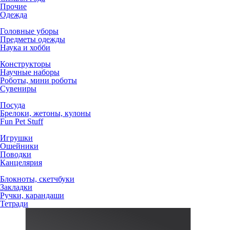
Прочие
Одежда
Головные уборы
Предметы одежды
Наука и хобби
Конструкторы
Научные наборы
Роботы, мини роботы
Сувениры
Посуда
Брелоки, жетоны, кулоны
Fun Pet Stuff
Игрушки
Ошейники
Поводки
Канцелярия
Блокноты, скетчбуки
Закладки
Ручки, карандаши
Тетради