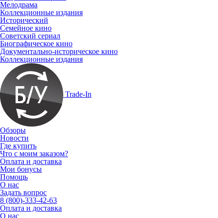
Мелодрама
Коллекционные издания
Исторический
Семейное кино
Советский сериал
Биографическое кино
Документально-историческое кино
Коллекционные издания
Trade-In
Обзоры
Новости
Где купить
Что с моим заказом?
Оплата и доставка
Мои бонусы
Помощь
О нас
Задать вопрос
8 (800)-333-42-63
Оплата и доставка
О нас