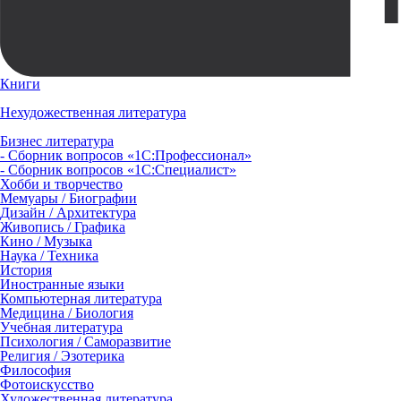
Книги
Нехудожественная литература
Бизнес литература
- Сборник вопросов «1С:Профессионал»
- Сборник вопросов «1С:Специалист»
Хобби и творчество
Мемуары / Биографии
Дизайн / Архитектура
Живопись / Графика
Кино / Музыка
Наука / Техника
История
Иностранные языки
Компьютерная литература
Медицина / Биология
Учебная литература
Психология / Саморазвитие
Религия / Эзотерика
Философия
Фотоискусство
Художественная литература