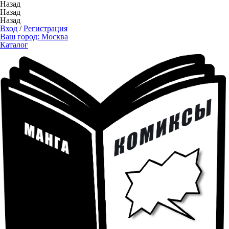
Назад
Назад
Назад
Вход
/
Регистрация
Ваш город:
Москва
Каталог