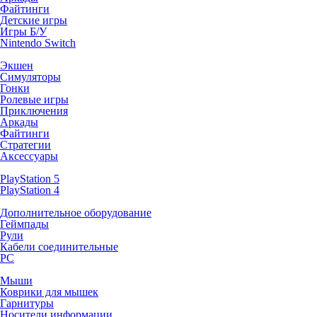
Файтинги
Детские игры
Игры Б/У
Nintendo Switch
Экшен
Симуляторы
Гонки
Ролевые игры
Приключения
Аркады
Файтинги
Стратегии
Аксессуары
PlayStation 5
PlayStation 4
Дополнительное оборудование
Геймпады
Рули
Кабели соединительные
PC
Мыши
Коврики для мышек
Гарнитуры
Носители информации