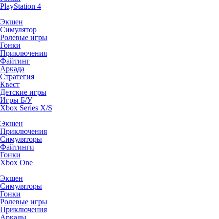
PlayStation 4
Экшен
Симулятор
Ролевые игры
Гонки
Приключения
Файтинг
Аркада
Стратегия
Квест
Детские игры
Игры Б/У
Xbox Series X/S
Экшен
Приключения
Симуляторы
Файтинги
Гонки
Xbox One
Экшен
Симуляторы
Гонки
Ролевые игры
Приключения
Аркады