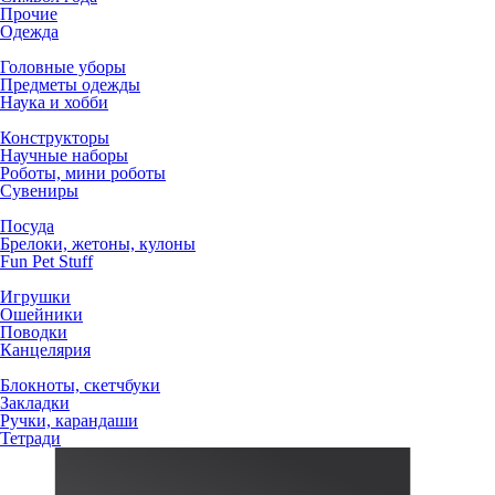
Прочие
Одежда
Головные уборы
Предметы одежды
Наука и хобби
Конструкторы
Научные наборы
Роботы, мини роботы
Сувениры
Посуда
Брелоки, жетоны, кулоны
Fun Pet Stuff
Игрушки
Ошейники
Поводки
Канцелярия
Блокноты, скетчбуки
Закладки
Ручки, карандаши
Тетради