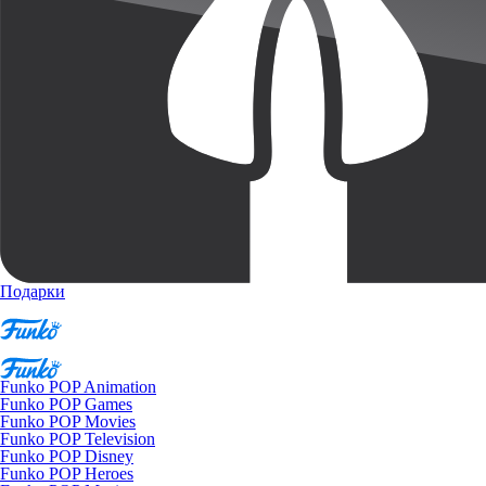
Подарки
Funko POP Animation
Funko POP Games
Funko POP Movies
Funko POP Television
Funko POP Disney
Funko POP Heroes