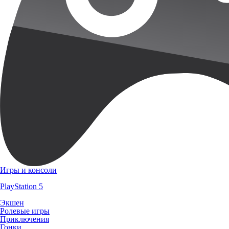
Игры и консоли
PlayStation 5
Экшен
Ролевые игры
Приключения
Гонки