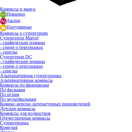
Комиксы и манга
Новинки
Акции
Популярные
Комиксы о супергероях
Супергерои Marvel
- графические романы
- серии о персонажах
- синглы
Супергерои DC
- графические романы
- серии о персонажах
- синглы
Альтернативная супергероика
Альтернативные комиксы
Комиксы по франшизам
По фильмам
По играм
По мультфильмам
Комикс-версии литературных произведений
Детские комиксы
Комиксы для подростков
Отечественные комиксы
Супергероика
Комедия