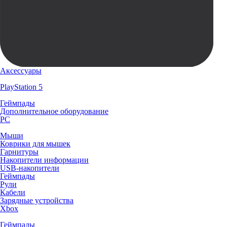
Аксессуары
PlayStation 5
Геймпады
Дополнительное оборудование
PC
Мыши
Коврики для мышек
Гарнитуры
Накопители информации
USB-накопители
Геймпады
Рули
Кабели
Зарядные устройства
Xbox
Геймпады