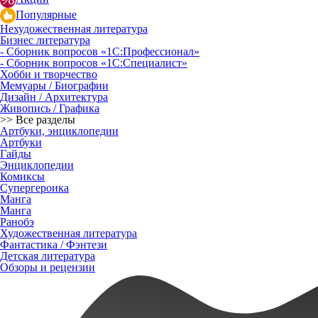
Популярные
Нехудожественная литература
Бизнес литература
- Сборник вопросов «1С:Профессионал»
- Сборник вопросов «1С:Специалист»
Хобби и творчество
Мемуары / Биографии
Дизайн / Архитектура
Живопись / Графика
>> Все разделы
Артбуки, энциклопедии
Артбуки
Гайды
Энциклопедии
Комиксы
Супергероика
Манга
Манга
Ранобэ
Художественная литература
Фантастика / Фэнтези
Детская литература
Обзоры и рецензии