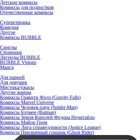
Детские комиксы
Комиксы для подростков
Отечественные комиксы
Супергероика
Комедия
Другое
Комиксы BUBBLE
Синглы
Сборники
Легенды BUBBLE
BUBBLE Visions
Манга
Для парней
Для девушек
Мистика/ужасы
Другие жанры
Комиксы Гравити Фолз (Gravity Falls)
Комиксы Marvel Universe
Комиксы Человек-паук (Spider-Man)
Комиксы Бэтмен (Batman)
Комиксы Земля Королей Федора Нечитайло
Комиксы Майор Гром
Комиксы Лига справедливости (Justice League)
Комиксы Призрачный гонщик (Ghost Rider)