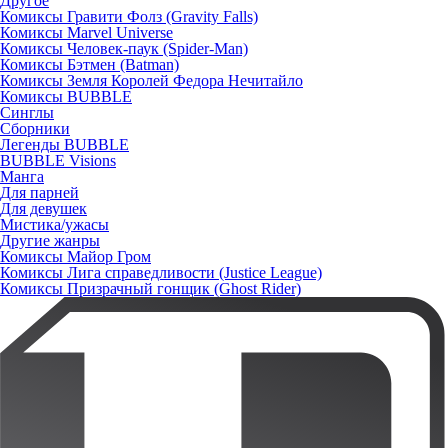
Другое
Комиксы Гравити Фолз (Gravity Falls)
Комиксы Marvel Universe
Комиксы Человек-паук (Spider-Man)
Комиксы Бэтмен (Batman)
Комиксы Земля Королей Федора Нечитайло
Комиксы BUBBLE
Синглы
Сборники
Легенды BUBBLE
BUBBLE Visions
Манга
Для парней
Для девушек
Мистика/ужасы
Другие жанры
Комиксы Майор Гром
Комиксы Лига справедливости (Justice League)
Комиксы Призрачный гонщик (Ghost Rider)