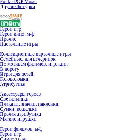
Funko POP Music
Другие фигурки
Герои игр
Герои кино, м/ф
Прочие
Настольные игры
Коллекционные карточные игры
Семейные, для вечеринок
По мотивам фильмов, игр, книг
В дорогу
Игры для детей
Головоломки
Атрибутика
Аксессуары героев
Светильники
Плакаты, значки, наклейки
Сумки, кошельки
Прочая атрибутика
Мягкие игрушки
Герои фильмов, м/ф
Герои игр
Символ года