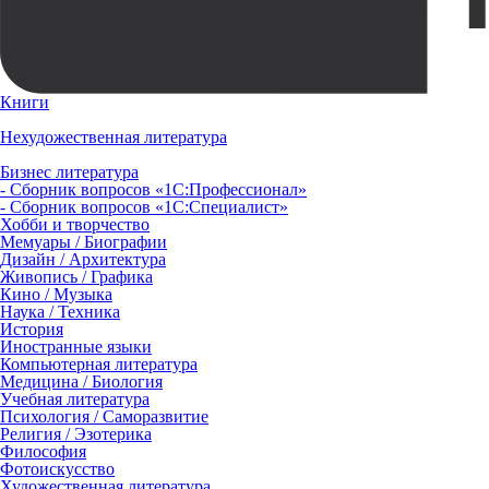
Книги
Нехудожественная литература
Бизнес литература
- Сборник вопросов «1С:Профессионал»
- Сборник вопросов «1С:Специалист»
Хобби и творчество
Мемуары / Биографии
Дизайн / Архитектура
Живопись / Графика
Кино / Музыка
Наука / Техника
История
Иностранные языки
Компьютерная литература
Медицина / Биология
Учебная литература
Психология / Саморазвитие
Религия / Эзотерика
Философия
Фотоискусство
Художественная литература