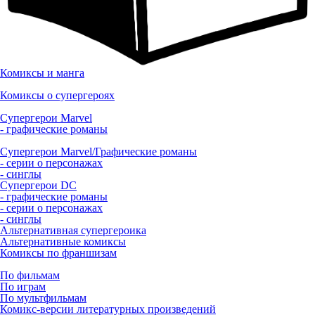
Комиксы и манга
Комиксы о супергероях
Супергерои Marvel
- графические романы
Супергерои Marvel/Графические романы
- серии о персонажах
- синглы
Супергерои DC
- графические романы
- серии о персонажах
- синглы
Альтернативная супергероика
Альтернативные комиксы
Комиксы по франшизам
По фильмам
По играм
По мультфильмам
Комикс-версии литературных произведений