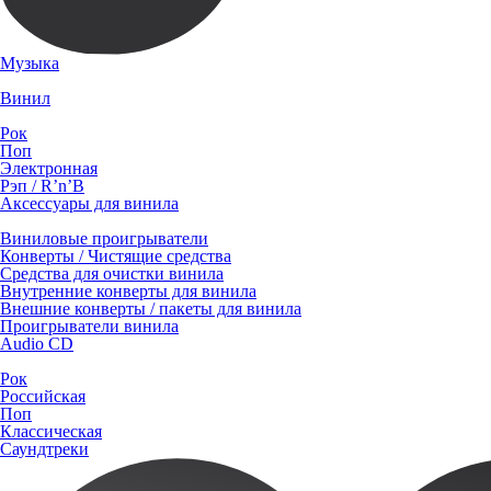
Музыка
Винил
Рок
Поп
Электронная
Рэп / R’n’B
Аксессуары для винила
Виниловые проигрыватели
Конверты / Чистящие средства
Средства для очистки винила
Внутренние конверты для винила
Внешние конверты / пакеты для винила
Проигрыватели винила
Audio CD
Рок
Российская
Поп
Классическая
Саундтреки