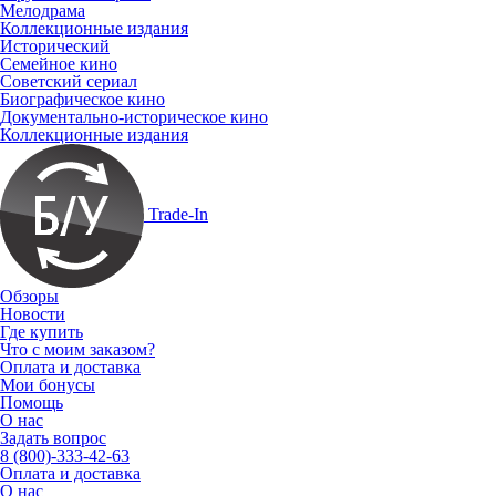
Мелодрама
Коллекционные издания
Исторический
Семейное кино
Советский сериал
Биографическое кино
Документально-историческое кино
Коллекционные издания
Trade-In
Обзоры
Новости
Где купить
Что с моим заказом?
Оплата и доставка
Мои бонусы
Помощь
О нас
Задать вопрос
8 (800)-333-42-63
Оплата и доставка
О нас