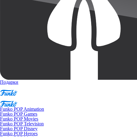
Подарки
Funko POP Animation
Funko POP Games
Funko POP Movies
Funko POP Television
Funko POP Disney
Funko POP Heroes