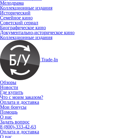
Мелодрама
Коллекционные издания
Исторический
Семейное кино
Советский сериал
Биографическое кино
Документально-историческое кино
Коллекционные издания
Trade-In
Обзоры
Новости
Где купить
Что с моим заказом?
Оплата и доставка
Мои бонусы
Помощь
О нас
Задать вопрос
8 (800)-333-42-63
Оплата и доставка
О нас