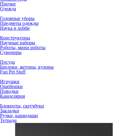
Прочие
Одежда
Головные уборы
Предметы одежды
Наука и хобби
Конструкторы
Научные наборы
Роботы, мини роботы
Сувениры
Посуда
Брелоки, жетоны, кулоны
Fun Pet Stuff
Игрушки
Ошейники
Поводки
Канцелярия
Блокноты, скетчбуки
Закладки
Ручки, карандаши
Тетради