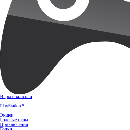
Игры и консоли
PlayStation 5
Экшен
Ролевые игры
Приключения
Гонки