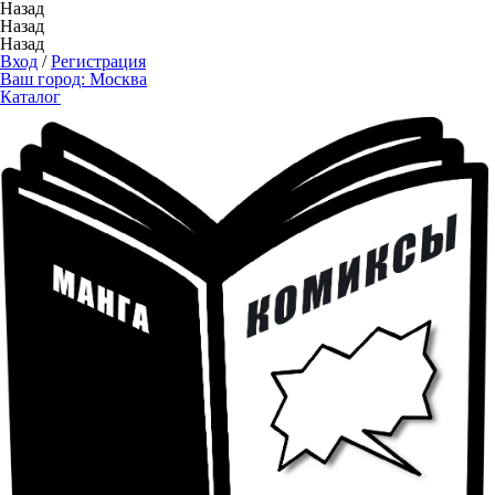
Назад
Назад
Назад
Вход
/
Регистрация
Ваш город:
Москва
Каталог