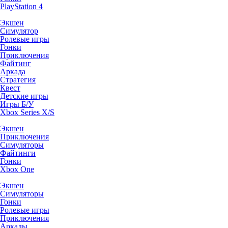
PlayStation 4
Экшен
Симулятор
Ролевые игры
Гонки
Приключения
Файтинг
Аркада
Стратегия
Квест
Детские игры
Игры Б/У
Xbox Series X/S
Экшен
Приключения
Симуляторы
Файтинги
Гонки
Xbox One
Экшен
Симуляторы
Гонки
Ролевые игры
Приключения
Аркады