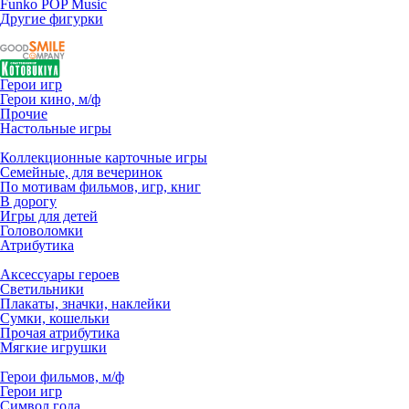
Funko POP Music
Другие фигурки
Герои игр
Герои кино, м/ф
Прочие
Настольные игры
Коллекционные карточные игры
Семейные, для вечеринок
По мотивам фильмов, игр, книг
В дорогу
Игры для детей
Головоломки
Атрибутика
Аксессуары героев
Светильники
Плакаты, значки, наклейки
Сумки, кошельки
Прочая атрибутика
Мягкие игрушки
Герои фильмов, м/ф
Герои игр
Символ года