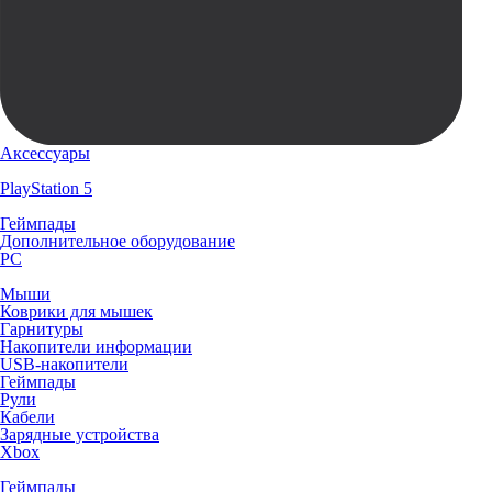
Аксессуары
PlayStation 5
Геймпады
Дополнительное оборудование
PC
Мыши
Коврики для мышек
Гарнитуры
Накопители информации
USB-накопители
Геймпады
Рули
Кабели
Зарядные устройства
Xbox
Геймпады