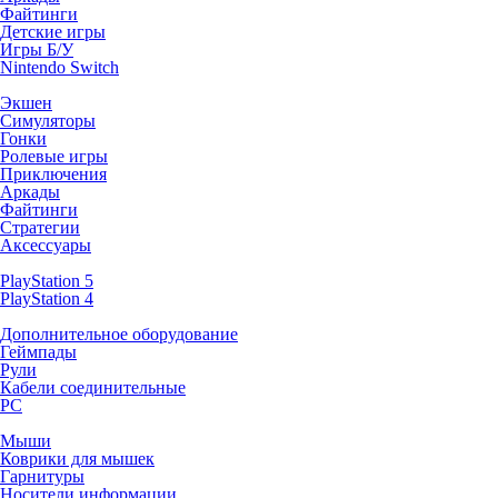
Файтинги
Детские игры
Игры Б/У
Nintendo Switch
Экшен
Симуляторы
Гонки
Ролевые игры
Приключения
Аркады
Файтинги
Стратегии
Аксессуары
PlayStation 5
PlayStation 4
Дополнительное оборудование
Геймпады
Рули
Кабели соединительные
PC
Мыши
Коврики для мышек
Гарнитуры
Носители информации