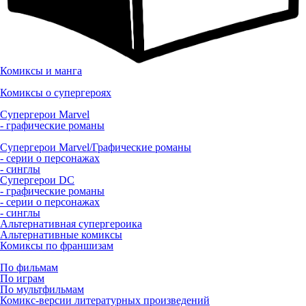
Комиксы и манга
Комиксы о супергероях
Супергерои Marvel
- графические романы
Супергерои Marvel/Графические романы
- серии о персонажах
- синглы
Супергерои DC
- графические романы
- серии о персонажах
- синглы
Альтернативная супергероика
Альтернативные комиксы
Комиксы по франшизам
По фильмам
По играм
По мультфильмам
Комикс-версии литературных произведений