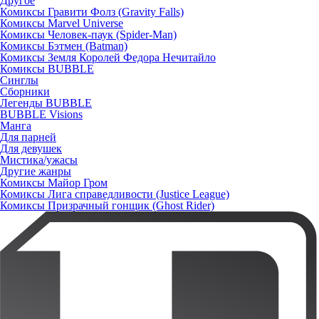
Другое
Комиксы Гравити Фолз (Gravity Falls)
Комиксы Marvel Universe
Комиксы Человек-паук (Spider-Man)
Комиксы Бэтмен (Batman)
Комиксы Земля Королей Федора Нечитайло
Комиксы BUBBLE
Синглы
Сборники
Легенды BUBBLE
BUBBLE Visions
Манга
Для парней
Для девушек
Мистика/ужасы
Другие жанры
Комиксы Майор Гром
Комиксы Лига справедливости (Justice League)
Комиксы Призрачный гонщик (Ghost Rider)