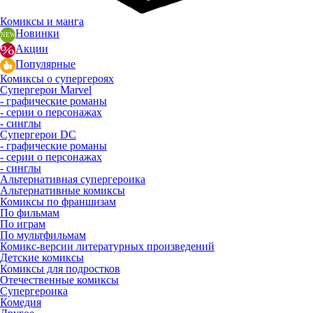
Комиксы и манга
Новинки
Акции
Популярные
Комиксы о супергероях
Супергерои Marvel
- графические романы
- серии о персонажах
- синглы
Супергерои DC
- графические романы
- серии о персонажах
- синглы
Альтернативная супергероика
Альтернативные комиксы
Комиксы по франшизам
По фильмам
По играм
По мультфильмам
Комикс-версии литературных произведений
Детские комиксы
Комиксы для подростков
Отечественные комиксы
Супергероика
Комедия