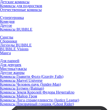
Детские комиксы
Комиксы для подростков
Отечественные комиксы
Супергероика
Комедия
Другое
Комиксы BUBBLE
Синглы
Сборники
Легенды BUBBLE
BUBBLE Visions
Манга
Для парней
Для девушек
Мистика/ужасы
Другие жанры
Комиксы Гравити Фолз (Gravity Falls)
Комиксы Marvel Universe
Комиксы Человек-паук (Spider-Man)
Комиксы Бэтмен (Batman)
Комиксы Земля Королей Федора Нечитайло
Комиксы Майор Гром
Комиксы Лига справедливости (Justice League)
Комиксы Призрачный гонщик (Ghost Rider)