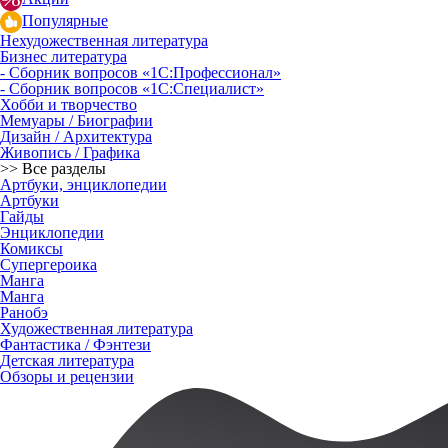
Популярные
Нехудожественная литература
Бизнес литература
- Сборник вопросов «1С:Профессионал»
- Сборник вопросов «1С:Специалист»
Хобби и творчество
Мемуары / Биографии
Дизайн / Архитектура
Живопись / Графика
>> Все разделы
Артбуки, энциклопедии
Артбуки
Гайды
Энциклопедии
Комиксы
Супергероика
Манга
Манга
Ранобэ
Художественная литература
Фантастика / Фэнтези
Детская литература
Обзоры и рецензии