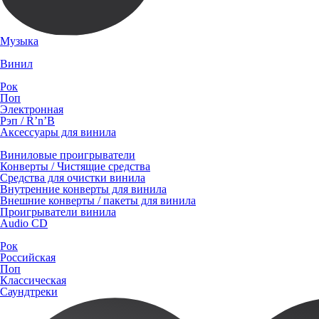
Музыка
Винил
Рок
Поп
Электронная
Рэп / R’n’B
Аксессуары для винила
Виниловые проигрыватели
Конверты / Чистящие средства
Средства для очистки винила
Внутренние конверты для винила
Внешние конверты / пакеты для винила
Проигрыватели винила
Audio CD
Рок
Российская
Поп
Классическая
Саундтреки