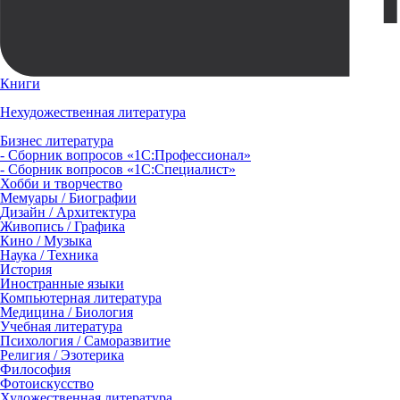
Книги
Нехудожественная литература
Бизнес литература
- Сборник вопросов «1С:Профессионал»
- Сборник вопросов «1С:Специалист»
Хобби и творчество
Мемуары / Биографии
Дизайн / Архитектура
Живопись / Графика
Кино / Музыка
Наука / Техника
История
Иностранные языки
Компьютерная литература
Медицина / Биология
Учебная литература
Психология / Саморазвитие
Религия / Эзотерика
Философия
Фотоискусство
Художественная литература