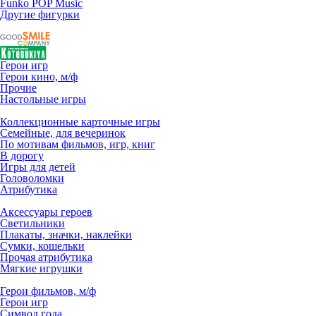
Funko POP Music
Другие фигурки
Герои игр
Герои кино, м/ф
Прочие
Настольные игры
Коллекционные карточные игры
Семейные, для вечеринок
По мотивам фильмов, игр, книг
В дорогу
Игры для детей
Головоломки
Атрибутика
Аксессуары героев
Светильники
Плакаты, значки, наклейки
Сумки, кошельки
Прочая атрибутика
Мягкие игрушки
Герои фильмов, м/ф
Герои игр
Символ года