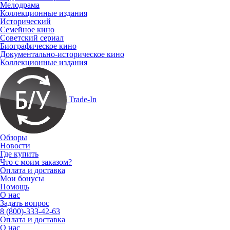
Мелодрама
Коллекционные издания
Исторический
Семейное кино
Советский сериал
Биографическое кино
Документально-историческое кино
Коллекционные издания
Trade-In
Обзоры
Новости
Где купить
Что с моим заказом?
Оплата и доставка
Мои бонусы
Помощь
О нас
Задать вопрос
8 (800)-333-42-63
Оплата и доставка
О нас