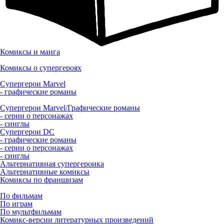
Комиксы и манга
Комиксы о супергероях
Супергерои Marvel
- графические романы
Супергерои Marvel/Графические романы
- серии о персонажах
- синглы
Супергерои DC
- графические романы
- серии о персонажах
- синглы
Альтернативная супергероика
Альтернативные комиксы
Комиксы по франшизам
По фильмам
По играм
По мультфильмам
Комикс-версии литературных произведений