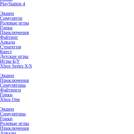
PlayStation 4
Экшен
Симулятор
Ролевые игры
Гонки
Приключения
Файтинг
Аркада
Стратегия
Квест
Детские игры
Игры Б/У
Xbox Series X/S
Экшен
Приключения
Симуляторы
Файтинги
Гонки
Xbox One
Экшен
Симуляторы
Гонки
Ролевые игры
Приключения
Аркады