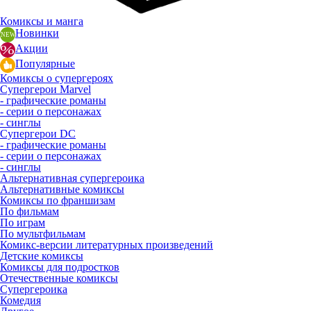
Комиксы и манга
Новинки
Акции
Популярные
Комиксы о супергероях
Супергерои Marvel
- графические романы
- серии о персонажах
- синглы
Супергерои DC
- графические романы
- серии о персонажах
- синглы
Альтернативная супергероика
Альтернативные комиксы
Комиксы по франшизам
По фильмам
По играм
По мультфильмам
Комикс-версии литературных произведений
Детские комиксы
Комиксы для подростков
Отечественные комиксы
Супергероика
Комедия