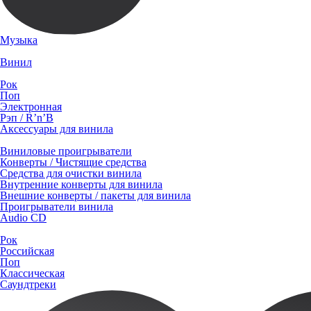
Музыка
Винил
Рок
Поп
Электронная
Рэп / R’n’B
Аксессуары для винила
Виниловые проигрыватели
Конверты / Чистящие средства
Средства для очистки винила
Внутренние конверты для винила
Внешние конверты / пакеты для винила
Проигрыватели винила
Audio CD
Рок
Российская
Поп
Классическая
Саундтреки