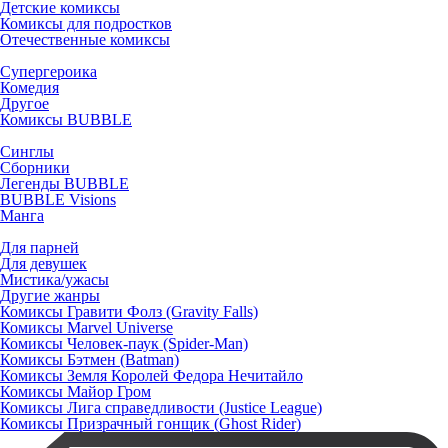
Детские комиксы
Комиксы для подростков
Отечественные комиксы
Супергероика
Комедия
Другое
Комиксы BUBBLE
Синглы
Сборники
Легенды BUBBLE
BUBBLE Visions
Манга
Для парней
Для девушек
Мистика/ужасы
Другие жанры
Комиксы Гравити Фолз (Gravity Falls)
Комиксы Marvel Universe
Комиксы Человек-паук (Spider-Man)
Комиксы Бэтмен (Batman)
Комиксы Земля Королей Федора Нечитайло
Комиксы Майор Гром
Комиксы Лига справедливости (Justice League)
Комиксы Призрачный гонщик (Ghost Rider)