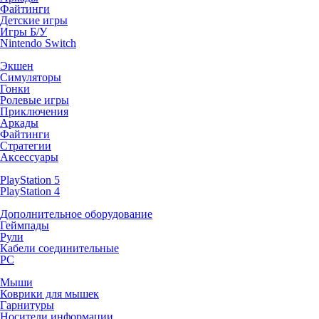
Файтинги
Детские игры
Игры Б/У
Nintendo Switch
Экшен
Симуляторы
Гонки
Ролевые игры
Приключения
Аркады
Файтинги
Стратегии
Аксессуары
PlayStation 5
PlayStation 4
Дополнительное оборудование
Геймпады
Рули
Кабели соединительные
PC
Мыши
Коврики для мышек
Гарнитуры
Носители информации