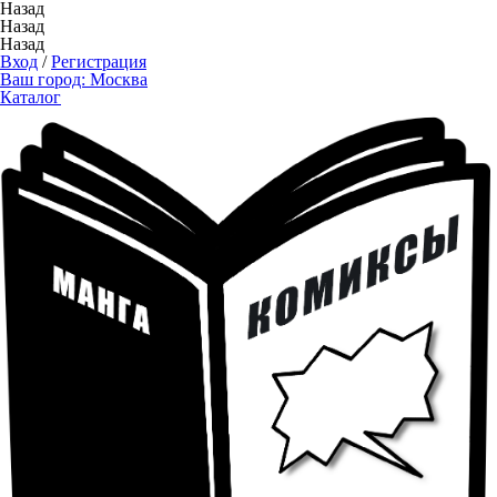
Назад
Назад
Назад
Вход
/
Регистрация
Ваш город:
Москва
Каталог