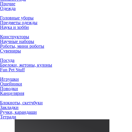
Прочие
Одежда
Головные уборы
Предметы одежды
Наука и хобби
Конструкторы
Научные наборы
Роботы, мини роботы
Сувениры
Посуда
Брелоки, жетоны, кулоны
Fun Pet Stuff
Игрушки
Ошейники
Поводки
Канцелярия
Блокноты, скетчбуки
Закладки
Ручки, карандаши
Тетради