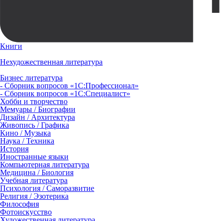
Книги
Нехудожественная литература
Бизнес литература
- Сборник вопросов «1С:Профессионал»
- Сборник вопросов «1С:Специалист»
Хобби и творчество
Мемуары / Биографии
Дизайн / Архитектура
Живопись / Графика
Кино / Музыка
Наука / Техника
История
Иностранные языки
Компьютерная литература
Медицина / Биология
Учебная литература
Психология / Саморазвитие
Религия / Эзотерика
Философия
Фотоискусство
Художественная литература