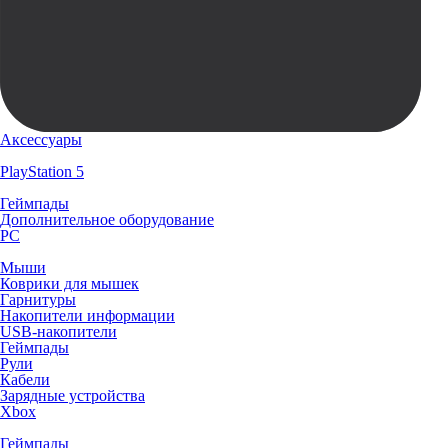
Аксессуары
PlayStation 5
Геймпады
Дополнительное оборудование
PC
Мыши
Коврики для мышек
Гарнитуры
Накопители информации
USB-накопители
Геймпады
Рули
Кабели
Зарядные устройства
Xbox
Геймпады