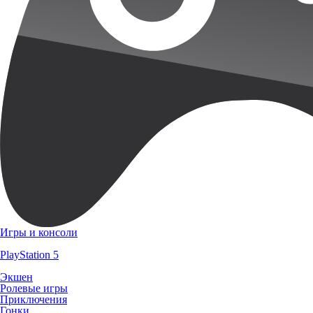
Игры и консоли
PlayStation 5
Экшен
Ролевые игры
Приключения
Гонки