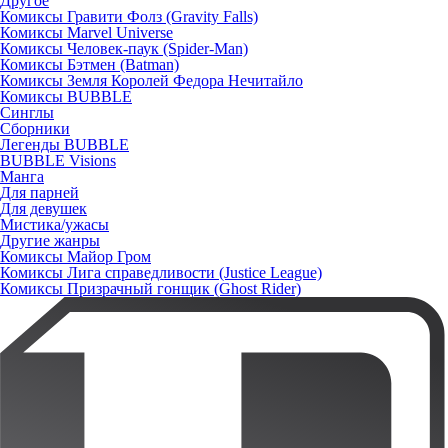
Другое
Комиксы Гравити Фолз (Gravity Falls)
Комиксы Marvel Universe
Комиксы Человек-паук (Spider-Man)
Комиксы Бэтмен (Batman)
Комиксы Земля Королей Федора Нечитайло
Комиксы BUBBLE
Синглы
Сборники
Легенды BUBBLE
BUBBLE Visions
Манга
Для парней
Для девушек
Мистика/ужасы
Другие жанры
Комиксы Майор Гром
Комиксы Лига справедливости (Justice League)
Комиксы Призрачный гонщик (Ghost Rider)