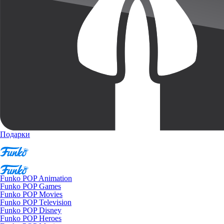
Подарки
Funko POP Animation
Funko POP Games
Funko POP Movies
Funko POP Television
Funko POP Disney
Funko POP Heroes