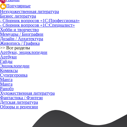
Популярные
Нехудожественная литература
Бизнес литература
- Сборник вопросов «1С:Профессионал»
- Сборник вопросов «1С:Специалист»
Хобби и творчество
Мемуары / Биографии
Дизайн / Архитектура
Живопись / Графика
>> Все разделы
Артбуки, энциклопедии
Артбуки
Гайды
Энциклопедии
Комиксы
Супергероика
Манга
Манга
Ранобэ
Художественная литература
Фантастика / Фэнтези
Детская литература
Обзоры и рецензии