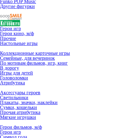
Funko POP Music
Другие фигурки
Герои игр
Герои кино, м/ф
Прочие
Настольные игры
Коллекционные карточные игры
Семейные, для вечеринок
По мотивам фильмов, игр, книг
В дорогу
Игры для детей
Головоломки
Атрибутика
Аксессуары героев
Светильники
Плакаты, значки, наклейки
Сумки, кошельки
Прочая атрибутика
Мягкие игрушки
Герои фильмов, м/ф
Герои игр
Символ года