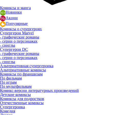
Комиксы и манга
Новинки
Акции
Популярные
Комиксы о супергероях
Супергерои Marvel
- графические романы
- серии о персонажах
- синглы
Супергерои DC
- графические романы
- серии о персонажах
- синглы
Альтернативная супергероика
Альтернативные комиксы
Комиксы по франшизам
По фильмам
По играм
По мультфильмам
Комикс-версии литературных произведений
Детские комиксы
Комиксы для подростков
Отечественные комиксы
Супергероика
Комедия