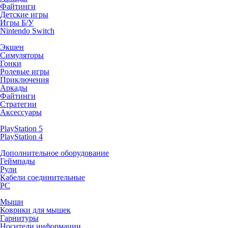
Файтинги
Детские игры
Игры Б/У
Nintendo Switch
Экшен
Симуляторы
Гонки
Ролевые игры
Приключения
Аркады
Файтинги
Стратегии
Аксессуары
PlayStation 5
PlayStation 4
Дополнительное оборудование
Геймпады
Рули
Кабели соединительные
PC
Мыши
Коврики для мышек
Гарнитуры
Носители информации