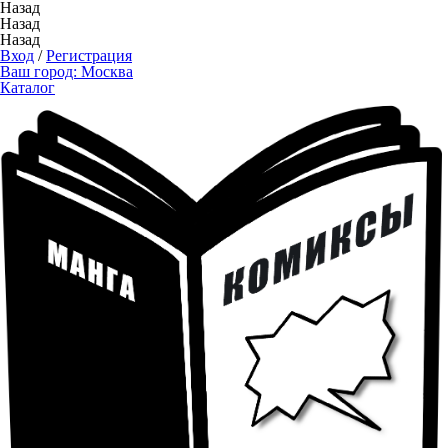
Назад
Назад
Назад
Вход
/
Регистрация
Ваш город:
Москва
Каталог