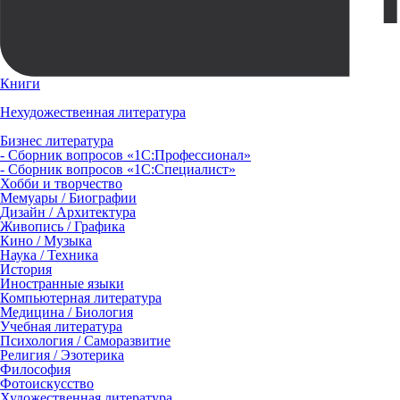
Книги
Нехудожественная литература
Бизнес литература
- Сборник вопросов «1С:Профессионал»
- Сборник вопросов «1С:Специалист»
Хобби и творчество
Мемуары / Биографии
Дизайн / Архитектура
Живопись / Графика
Кино / Музыка
Наука / Техника
История
Иностранные языки
Компьютерная литература
Медицина / Биология
Учебная литература
Психология / Саморазвитие
Религия / Эзотерика
Философия
Фотоискусство
Художественная литература