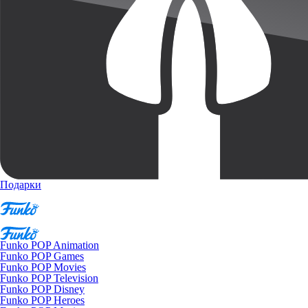
Подарки
Funko POP Animation
Funko POP Games
Funko POP Movies
Funko POP Television
Funko POP Disney
Funko POP Heroes