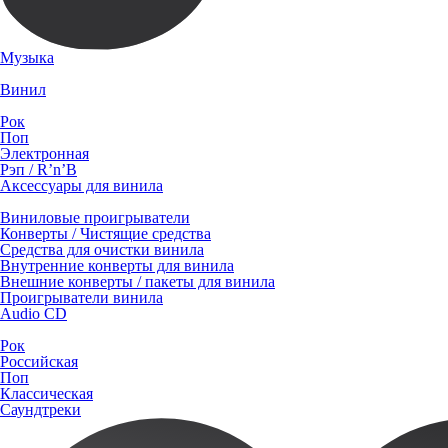
Музыка
Винил
Рок
Поп
Электронная
Рэп / R’n’B
Аксессуары для винила
Виниловые проигрыватели
Конверты / Чистящие средства
Средства для очистки винила
Внутренние конверты для винила
Внешние конверты / пакеты для винила
Проигрыватели винила
Audio CD
Рок
Российская
Поп
Классическая
Саундтреки