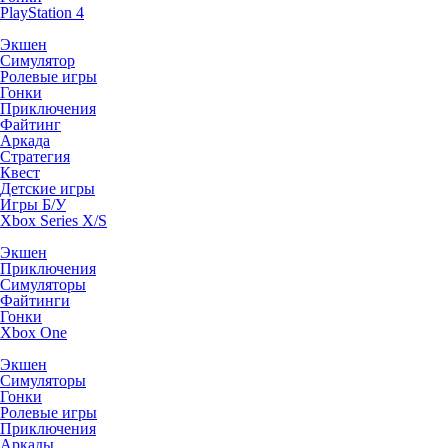
PlayStation 4
Экшен
Симулятор
Ролевые игры
Гонки
Приключения
Файтинг
Аркада
Стратегия
Квест
Детские игры
Игры Б/У
Xbox Series X/S
Экшен
Приключения
Симуляторы
Файтинги
Гонки
Xbox One
Экшен
Симуляторы
Гонки
Ролевые игры
Приключения
Аркады