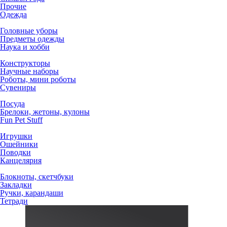
Прочие
Одежда
Головные уборы
Предметы одежды
Наука и хобби
Конструкторы
Научные наборы
Роботы, мини роботы
Сувениры
Посуда
Брелоки, жетоны, кулоны
Fun Pet Stuff
Игрушки
Ошейники
Поводки
Канцелярия
Блокноты, скетчбуки
Закладки
Ручки, карандаши
Тетради