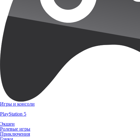
Игры и консоли
PlayStation 5
Экшен
Ролевые игры
Приключения
Гонки