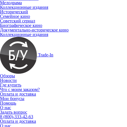
Мелодрама
Коллекционные издания
Исторический
Семейное кино
Советский сериал
Биографическое кино
Документально-историческое кино
Коллекционные издания
Trade-In
Обзоры
Новости
Где купить
Что с моим заказом?
Оплата и доставка
Мои бонусы
Помощь
О нас
Задать вопрос
8 (800)-333-42-63
Оплата и доставка
О нас