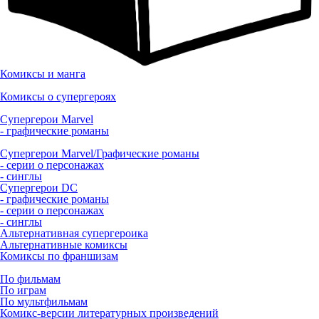
Комиксы и манга
Комиксы о супергероях
Супергерои Marvel
- графические романы
Супергерои Marvel/Графические романы
- серии о персонажах
- синглы
Супергерои DC
- графические романы
- серии о персонажах
- синглы
Альтернативная супергероика
Альтернативные комиксы
Комиксы по франшизам
По фильмам
По играм
По мультфильмам
Комикс-версии литературных произведений