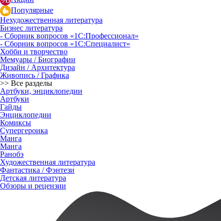
Популярные
Нехудожественная литература
Бизнес литература
- Сборник вопросов «1С:Профессионал»
- Сборник вопросов «1С:Специалист»
Хобби и творчество
Мемуары / Биографии
Дизайн / Архитектура
Живопись / Графика
>> Все разделы
Артбуки, энциклопедии
Артбуки
Гайды
Энциклопедии
Комиксы
Супергероика
Манга
Манга
Ранобэ
Художественная литература
Фантастика / Фэнтези
Детская литература
Обзоры и рецензии