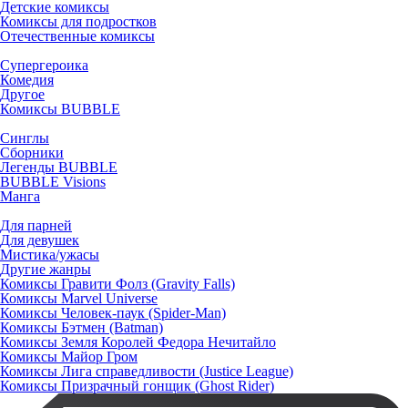
Детские комиксы
Комиксы для подростков
Отечественные комиксы
Супергероика
Комедия
Другое
Комиксы BUBBLE
Синглы
Сборники
Легенды BUBBLE
BUBBLE Visions
Манга
Для парней
Для девушек
Мистика/ужасы
Другие жанры
Комиксы Гравити Фолз (Gravity Falls)
Комиксы Marvel Universe
Комиксы Человек-паук (Spider-Man)
Комиксы Бэтмен (Batman)
Комиксы Земля Королей Федора Нечитайло
Комиксы Майор Гром
Комиксы Лига справедливости (Justice League)
Комиксы Призрачный гонщик (Ghost Rider)