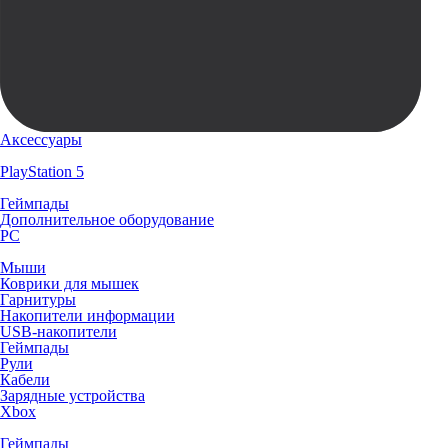
Аксессуары
PlayStation 5
Геймпады
Дополнительное оборудование
PC
Мыши
Коврики для мышек
Гарнитуры
Накопители информации
USB-накопители
Геймпады
Рули
Кабели
Зарядные устройства
Xbox
Геймпады