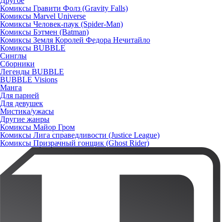
Другое
Комиксы Гравити Фолз (Gravity Falls)
Комиксы Marvel Universe
Комиксы Человек-паук (Spider-Man)
Комиксы Бэтмен (Batman)
Комиксы Земля Королей Федора Нечитайло
Комиксы BUBBLE
Синглы
Сборники
Легенды BUBBLE
BUBBLE Visions
Манга
Для парней
Для девушек
Мистика/ужасы
Другие жанры
Комиксы Майор Гром
Комиксы Лига справедливости (Justice League)
Комиксы Призрачный гонщик (Ghost Rider)