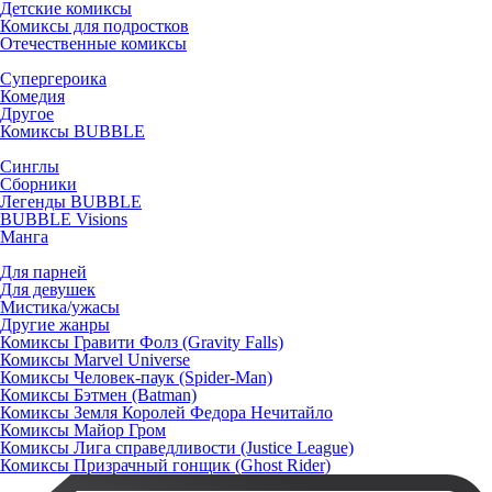
Детские комиксы
Комиксы для подростков
Отечественные комиксы
Супергероика
Комедия
Другое
Комиксы BUBBLE
Синглы
Сборники
Легенды BUBBLE
BUBBLE Visions
Манга
Для парней
Для девушек
Мистика/ужасы
Другие жанры
Комиксы Гравити Фолз (Gravity Falls)
Комиксы Marvel Universe
Комиксы Человек-паук (Spider-Man)
Комиксы Бэтмен (Batman)
Комиксы Земля Королей Федора Нечитайло
Комиксы Майор Гром
Комиксы Лига справедливости (Justice League)
Комиксы Призрачный гонщик (Ghost Rider)