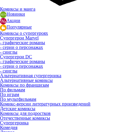
Комиксы и манга
Новинки
Акции
Популярные
Комиксы о супергероях
Супергерои Marvel
- графические романы
- серии о персонажах
- синглы
Супергерои DC
- графические романы
- серии о персонажах
- синглы
Альтернативная супергероика
Альтернативные комиксы
Комиксы по франшизам
По фильмам
По играм
По мультфильмам
Комикс-версии литературных произведений
Детские комиксы
Комиксы для подростков
Отечественные комиксы
Супергероика
Комедия