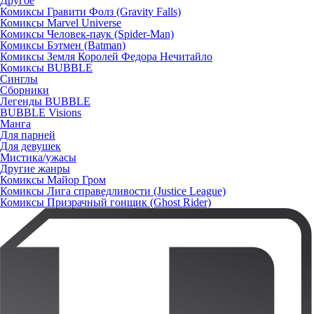
Другое
Комиксы Гравити Фолз (Gravity Falls)
Комиксы Marvel Universe
Комиксы Человек-паук (Spider-Man)
Комиксы Бэтмен (Batman)
Комиксы Земля Королей Федора Нечитайло
Комиксы BUBBLE
Синглы
Сборники
Легенды BUBBLE
BUBBLE Visions
Манга
Для парней
Для девушек
Мистика/ужасы
Другие жанры
Комиксы Майор Гром
Комиксы Лига справедливости (Justice League)
Комиксы Призрачный гонщик (Ghost Rider)