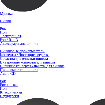
Музыка
Винил
Рок
Поп
Электронная
Рэп / R’n’B
Аксессуары для винила
Виниловые проигрыватели
Конверты / Чистящие средства
Средства для очистки винила
Внутренние конверты для винила
Внешние конверты / пакеты для винила
Проигрыватели винила
Audio CD
Рок
Российская
Поп
Классическая
Саундтреки