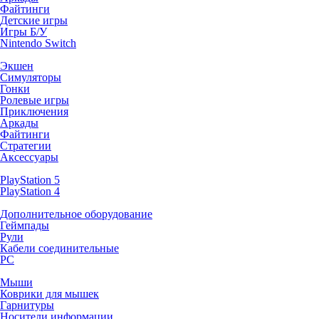
Файтинги
Детские игры
Игры Б/У
Nintendo Switch
Экшен
Симуляторы
Гонки
Ролевые игры
Приключения
Аркады
Файтинги
Стратегии
Аксессуары
PlayStation 5
PlayStation 4
Дополнительное оборудование
Геймпады
Рули
Кабели соединительные
PC
Мыши
Коврики для мышек
Гарнитуры
Носители информации