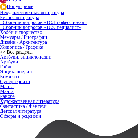
Популярные
Нехудожественная литература
Бизнес литература
- Сборник вопросов «1С:Профессионал»
- Сборник вопросов «1С:Специалист»
Хобби и творчество
Мемуары / Биографии
Дизайн / Архитектура
Живопись / Графика
>> Все разделы
Артбуки, энциклопедии
Артбуки
Гайды
Энциклопедии
Комиксы
Супергероика
Манга
Манга
Ранобэ
Художественная литература
Фантастика / Фэнтези
Детская литература
Обзоры и рецензии