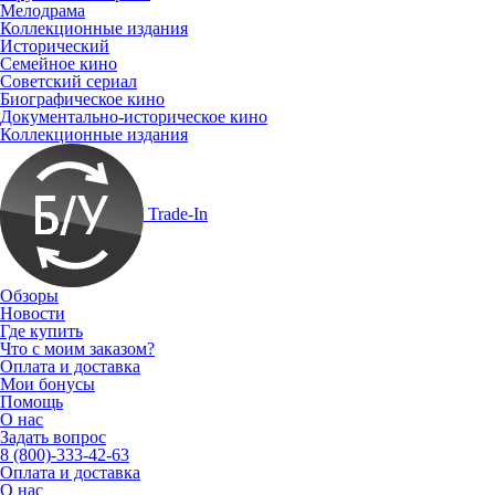
Мелодрама
Коллекционные издания
Исторический
Семейное кино
Советский сериал
Биографическое кино
Документально-историческое кино
Коллекционные издания
Trade-In
Обзоры
Новости
Где купить
Что с моим заказом?
Оплата и доставка
Мои бонусы
Помощь
О нас
Задать вопрос
8 (800)-333-42-63
Оплата и доставка
О нас