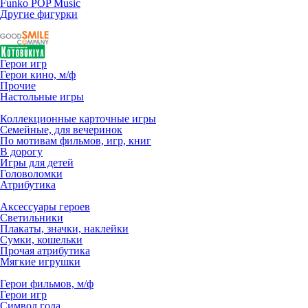
Funko POP Music
Другие фигурки
Герои игр
Герои кино, м/ф
Прочие
Настольные игры
Коллекционные карточные игры
Семейные, для вечеринок
По мотивам фильмов, игр, книг
В дорогу
Игры для детей
Головоломки
Атрибутика
Аксессуары героев
Светильники
Плакаты, значки, наклейки
Сумки, кошельки
Прочая атрибутика
Мягкие игрушки
Герои фильмов, м/ф
Герои игр
Символ года