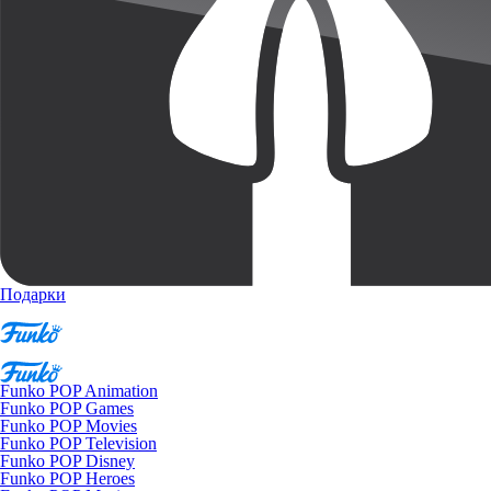
Подарки
Funko POP Animation
Funko POP Games
Funko POP Movies
Funko POP Television
Funko POP Disney
Funko POP Heroes