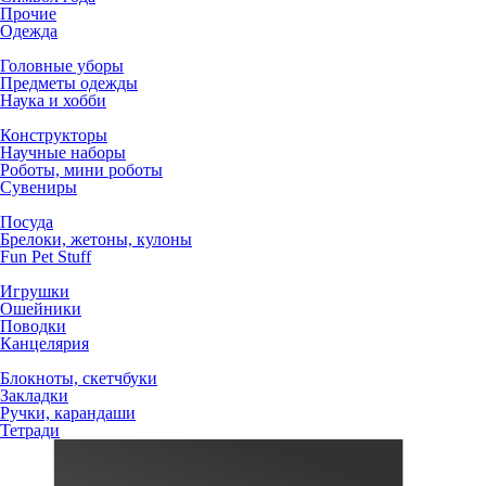
Прочие
Одежда
Головные уборы
Предметы одежды
Наука и хобби
Конструкторы
Научные наборы
Роботы, мини роботы
Сувениры
Посуда
Брелоки, жетоны, кулоны
Fun Pet Stuff
Игрушки
Ошейники
Поводки
Канцелярия
Блокноты, скетчбуки
Закладки
Ручки, карандаши
Тетради