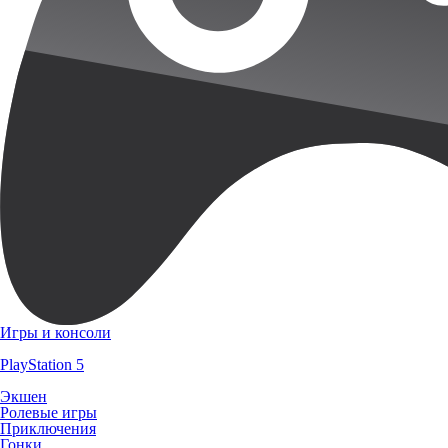
Игры и консоли
PlayStation 5
Экшен
Ролевые игры
Приключения
Гонки