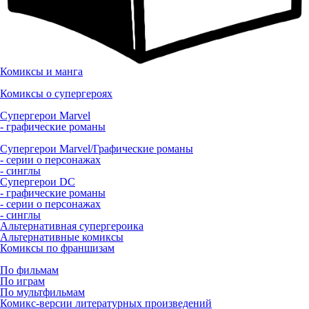
Комиксы и манга
Комиксы о супергероях
Супергерои Marvel
- графические романы
Супергерои Marvel/Графические романы
- серии о персонажах
- синглы
Супергерои DC
- графические романы
- серии о персонажах
- синглы
Альтернативная супергероика
Альтернативные комиксы
Комиксы по франшизам
По фильмам
По играм
По мультфильмам
Комикс-версии литературных произведений