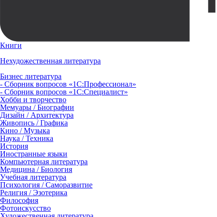
Книги
Нехудожественная литература
Бизнес литература
- Сборник вопросов «1С:Профессионал»
- Сборник вопросов «1С:Специалист»
Хобби и творчество
Мемуары / Биографии
Дизайн / Архитектура
Живопись / Графика
Кино / Музыка
Наука / Техника
История
Иностранные языки
Компьютерная литература
Медицина / Биология
Учебная литература
Психология / Саморазвитие
Религия / Эзотерика
Философия
Фотоискусство
Художественная литература