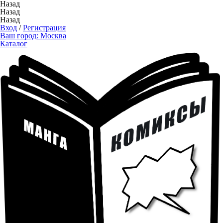
Назад
Назад
Назад
Вход
/
Регистрация
Ваш город:
Москва
Каталог