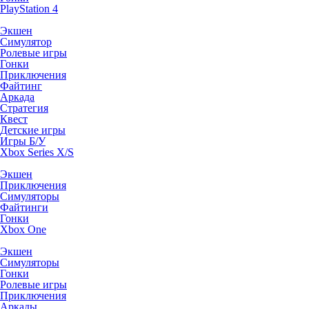
PlayStation 4
Экшен
Симулятор
Ролевые игры
Гонки
Приключения
Файтинг
Аркада
Стратегия
Квест
Детские игры
Игры Б/У
Xbox Series X/S
Экшен
Приключения
Симуляторы
Файтинги
Гонки
Xbox One
Экшен
Симуляторы
Гонки
Ролевые игры
Приключения
Аркады