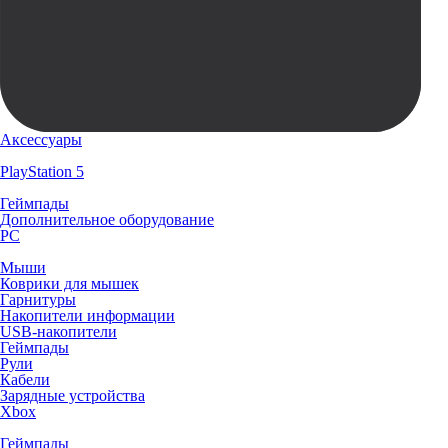
Аксессуары
PlayStation 5
Геймпады
Дополнительное оборудование
PC
Мыши
Коврики для мышек
Гарнитуры
Накопители информации
USB-накопители
Геймпады
Рули
Кабели
Зарядные устройства
Xbox
Геймпады