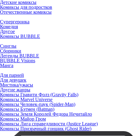
Детские комиксы
Комиксы для подростков
Отечественные комиксы
Супергероика
Комедия
Другое
Комиксы BUBBLE
Синглы
Сборники
Легенды BUBBLE
BUBBLE Visions
Манга
Для парней
Для девушек
Мистика/ужасы
Другие жанры
Комиксы Гравити Фолз (Gravity Falls)
Комиксы Marvel Universe
Комиксы Человек-паук (Spider-Man)
Комиксы Бэтмен (Batman)
Комиксы Земля Королей Федора Нечитайло
Комиксы Майор Гром
Комиксы Лига справедливости (Justice League)
Комиксы Призрачный гонщик (Ghost Rider)