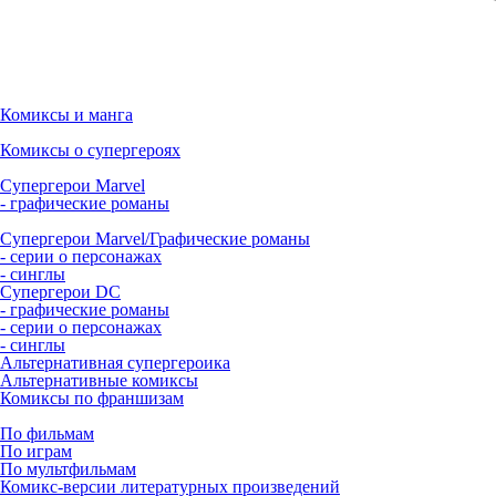
Комиксы и манга
Комиксы о супергероях
Супергерои Marvel
- графические романы
Супергерои Marvel/Графические романы
- серии о персонажах
- синглы
Супергерои DC
- графические романы
- серии о персонажах
- синглы
Альтернативная супергероика
Альтернативные комиксы
Комиксы по франшизам
По фильмам
По играм
По мультфильмам
Комикс-версии литературных произведений