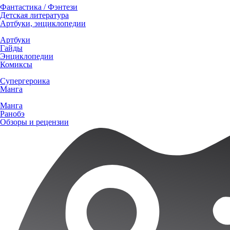
Фантастика / Фэнтези
Детская литература
Артбуки, энциклопедии
Артбуки
Гайды
Энциклопедии
Комиксы
Супергероика
Манга
Манга
Ранобэ
Обзоры и рецензии