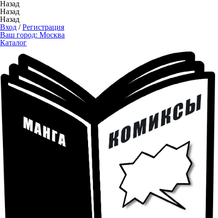
Назад
Назад
Назад
Вход
/
Регистрация
Ваш город:
Москва
Каталог