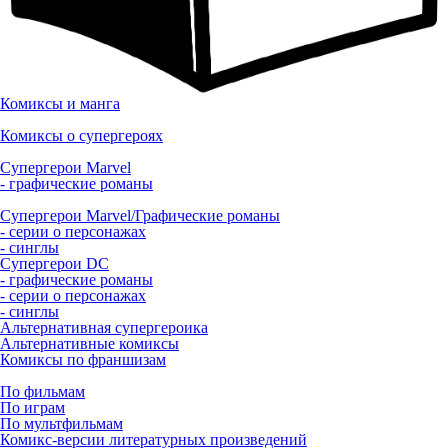
Комиксы и манга
Комиксы о супергероях
Супергерои Marvel
- графические романы
Супергерои Marvel/Графические романы
- серии о персонажах
- синглы
Супергерои DC
- графические романы
- серии о персонажах
- синглы
Альтернативная супергероика
Альтернативные комиксы
Комиксы по франшизам
По фильмам
По играм
По мультфильмам
Комикс-версии литературных произведений