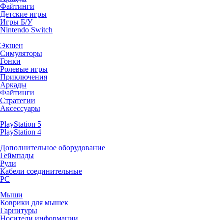
Файтинги
Детские игры
Игры Б/У
Nintendo Switch
Экшен
Симуляторы
Гонки
Ролевые игры
Приключения
Аркады
Файтинги
Стратегии
Аксессуары
PlayStation 5
PlayStation 4
Дополнительное оборудование
Геймпады
Рули
Кабели соединительные
PC
Мыши
Коврики для мышек
Гарнитуры
Носители информации