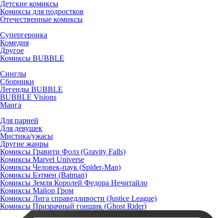
Детские комиксы
Комиксы для подростков
Отечественные комиксы
Супергероика
Комедия
Другое
Комиксы BUBBLE
Синглы
Сборники
Легенды BUBBLE
BUBBLE Visions
Манга
Для парней
Для девушек
Мистика/ужасы
Другие жанры
Комиксы Гравити Фолз (Gravity Falls)
Комиксы Marvel Universe
Комиксы Человек-паук (Spider-Man)
Комиксы Бэтмен (Batman)
Комиксы Земля Королей Федора Нечитайло
Комиксы Майор Гром
Комиксы Лига справедливости (Justice League)
Комиксы Призрачный гонщик (Ghost Rider)