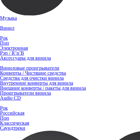
Музыка
Винил
Рок
Поп
Электронная
Рэп / R’n’B
Аксессуары для винила
Виниловые проигрыватели
Конверты / Чистящие средства
Средства для очистки винила
Внутренние конверты для винила
Внешние конверты / пакеты для винила
Проигрыватели винила
Audio CD
Рок
Российская
Поп
Классическая
Саундтреки