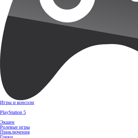
Игры и консоли
PlayStation 5
Экшен
Ролевые игры
Приключения
Гонки