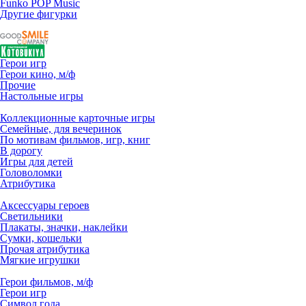
Funko POP Music
Другие фигурки
Герои игр
Герои кино, м/ф
Прочие
Настольные игры
Коллекционные карточные игры
Семейные, для вечеринок
По мотивам фильмов, игр, книг
В дорогу
Игры для детей
Головоломки
Атрибутика
Аксессуары героев
Светильники
Плакаты, значки, наклейки
Сумки, кошельки
Прочая атрибутика
Мягкие игрушки
Герои фильмов, м/ф
Герои игр
Символ года