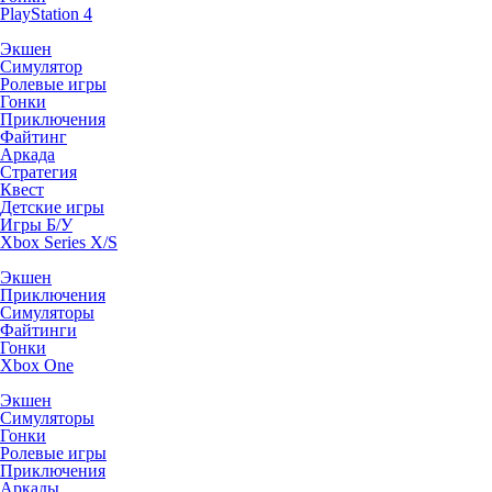
PlayStation 4
Экшен
Симулятор
Ролевые игры
Гонки
Приключения
Файтинг
Аркада
Стратегия
Квест
Детские игры
Игры Б/У
Xbox Series X/S
Экшен
Приключения
Симуляторы
Файтинги
Гонки
Xbox One
Экшен
Симуляторы
Гонки
Ролевые игры
Приключения
Аркады