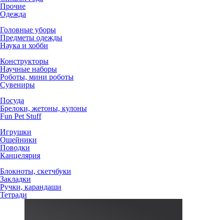
Прочие
Одежда
Головные уборы
Предметы одежды
Наука и хобби
Конструкторы
Научные наборы
Роботы, мини роботы
Сувениры
Посуда
Брелоки, жетоны, кулоны
Fun Pet Stuff
Игрушки
Ошейники
Поводки
Канцелярия
Блокноты, скетчбуки
Закладки
Ручки, карандаши
Тетради