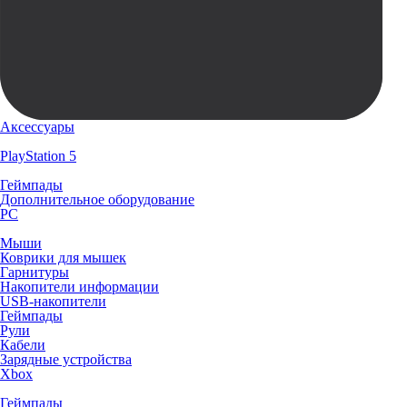
Аксессуары
PlayStation 5
Геймпады
Дополнительное оборудование
PC
Мыши
Коврики для мышек
Гарнитуры
Накопители информации
USB-накопители
Геймпады
Рули
Кабели
Зарядные устройства
Xbox
Геймпады