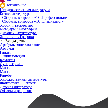
Популярные
Нехудожественная литература
Бизнес литература
- Сборник вопросов «1С:Профессионал»
- Сборник вопросов «1С:Специалист»
Хобби и творчество
Мемуары / Биографии
Дизайн / Архитектура
Живопись / Графика
>> Все разделы
Артбуки, энциклопедии
Артбуки
Гайды
Энциклопедии
Комиксы
Супергероика
Манга
Манга
Ранобэ
Художественная литература
Фантастика / Фэнтези
Детская литература
Обзоры и рецензии