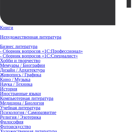
Книги
Нехудожественная литература
Бизнес литература
- Сборник вопросов «1С:Профессионал»
- Сборник вопросов «1С:Специалист»
Хобби и творчество
Мемуары / Биографии
Дизайн / Архитектура
Живопись / Графика
Кино / Музыка
Наука / Техника
История
Иностранные языки
Компьютерная литература
Медицина / Биология
Учебная литература
Психология / Саморазвитие
Религия / Эзотерика
Философия
Фотоискусство
Художественная литература