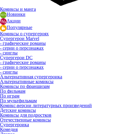
Комиксы и манга
Новинки
Акции
Популярные
Комиксы о супергероях
Супергерои Marvel
- графические романы
- серии о персонажах
- синглы
Супергерои DC
- графические романы
- серии о персонажах
- синглы
Альтернативная супергероика
Альтернативные комиксы
Комиксы по франшизам
По фильмам
По играм
По мультфильмам
Комикс-версии литературных произведений
Детские комиксы
Комиксы для подростков
Отечественные комиксы
Супергероика
Комедия