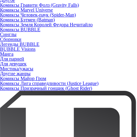
Другое
Комиксы Гравити Фолз (Gravity Falls)
Комиксы Marvel Universe
Комиксы Человек-паук (Spider-Man)
Комиксы Бэтмен (Batman)
Комиксы Земля Королей Федора Нечитайло
Комиксы BUBBLE
Синглы
Сборники
Легенды BUBBLE
BUBBLE Visions
Манга
Для парней
Для девушек
Мистика/ужасы
Другие жанры
Комиксы Майор Гром
Комиксы Лига справедливости (Justice League)
Комиксы Призрачный гонщик (Ghost Rider)