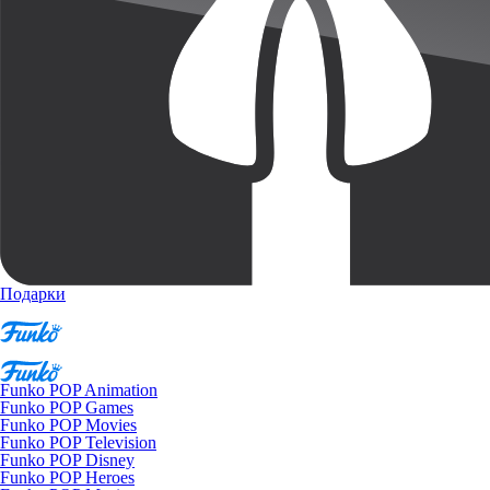
Подарки
Funko POP Animation
Funko POP Games
Funko POP Movies
Funko POP Television
Funko POP Disney
Funko POP Heroes