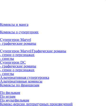
Комиксы и манга
Комиксы о супергероях
Супергерои Marvel
- графические романы
Супергерои Marvel/Графические романы
- серии о персонажах
- синглы
Супергерои DC
- графические романы
- серии о персонажах
- синглы
Альтернативная супергероика
Альтернативные комиксы
Комиксы по франшизам
По фильмам
По играм
По мультфильмам
Комикс-версии литературных произведений