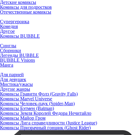
Детские комиксы
Комиксы для подростков
Отечественные комиксы
Супергероика
Комедия
Другое
Комиксы BUBBLE
Синглы
Сборники
Легенды BUBBLE
BUBBLE Visions
Манга
Для парней
Для девушек
Мистика/ужасы
Другие жанры
Комиксы Гравити Фолз (Gravity Falls)
Комиксы Marvel Universe
Комиксы Человек-паук (Spider-Man)
Комиксы Бэтмен (Batman)
Комиксы Земля Королей Федора Нечитайло
Комиксы Майор Гром
Комиксы Лига справедливости (Justice League)
Комиксы Призрачный гонщик (Ghost Rider)