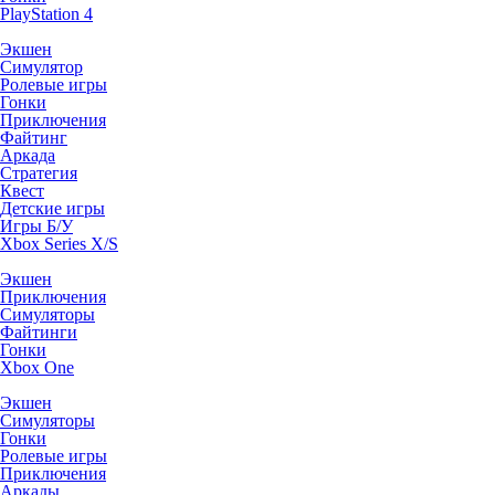
PlayStation 4
Экшен
Симулятор
Ролевые игры
Гонки
Приключения
Файтинг
Аркада
Стратегия
Квест
Детские игры
Игры Б/У
Xbox Series X/S
Экшен
Приключения
Симуляторы
Файтинги
Гонки
Xbox One
Экшен
Симуляторы
Гонки
Ролевые игры
Приключения
Аркады