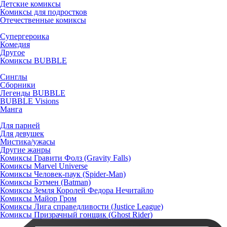
Детские комиксы
Комиксы для подростков
Отечественные комиксы
Супергероика
Комедия
Другое
Комиксы BUBBLE
Синглы
Сборники
Легенды BUBBLE
BUBBLE Visions
Манга
Для парней
Для девушек
Мистика/ужасы
Другие жанры
Комиксы Гравити Фолз (Gravity Falls)
Комиксы Marvel Universe
Комиксы Человек-паук (Spider-Man)
Комиксы Бэтмен (Batman)
Комиксы Земля Королей Федора Нечитайло
Комиксы Майор Гром
Комиксы Лига справедливости (Justice League)
Комиксы Призрачный гонщик (Ghost Rider)