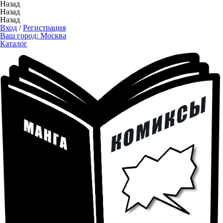
Назад
Назад
Назад
Вход
/
Регистрация
Ваш город:
Москва
Каталог