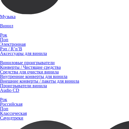
Музыка
Винил
Рок
Поп
Электронная
Рэп / R’n’B
Аксессуары для винила
Виниловые проигрыватели
Конверты / Чистящие средства
Средства для очистки винила
Внутренние конверты для винила
Внешние конверты / пакеты для винила
Проигрыватели винила
Audio CD
Рок
Российская
Поп
Классическая
Саундтреки