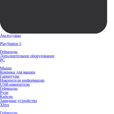
Аксессуары
PlayStation 5
Геймпады
Дополнительное оборудование
PC
Мыши
Коврики для мышек
Гарнитуры
Накопители информации
USB-накопители
Геймпады
Рули
Кабели
Зарядные устройства
Xbox
Геймпады