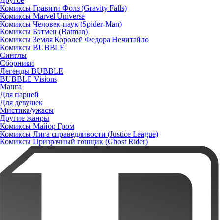
Другое
Комиксы Гравити Фолз (Gravity Falls)
Комиксы Marvel Universe
Комиксы Человек-паук (Spider-Man)
Комиксы Бэтмен (Batman)
Комиксы Земля Королей Федора Нечитайло
Комиксы BUBBLE
Синглы
Сборники
Легенды BUBBLE
BUBBLE Visions
Манга
Для парней
Для девушек
Мистика/ужасы
Другие жанры
Комиксы Майор Гром
Комиксы Лига справедливости (Justice League)
Комиксы Призрачный гонщик (Ghost Rider)