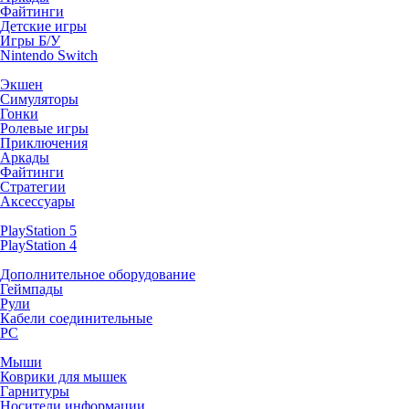
Файтинги
Детские игры
Игры Б/У
Nintendo Switch
Экшен
Симуляторы
Гонки
Ролевые игры
Приключения
Аркады
Файтинги
Стратегии
Аксессуары
PlayStation 5
PlayStation 4
Дополнительное оборудование
Геймпады
Рули
Кабели соединительные
PC
Мыши
Коврики для мышек
Гарнитуры
Носители информации