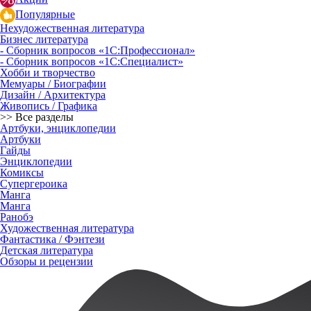
Популярные
Нехудожественная литература
Бизнес литература
- Сборник вопросов «1С:Профессионал»
- Сборник вопросов «1С:Специалист»
Хобби и творчество
Мемуары / Биографии
Дизайн / Архитектура
Живопись / Графика
>> Все разделы
Артбуки, энциклопедии
Артбуки
Гайды
Энциклопедии
Комиксы
Супергероика
Манга
Манга
Ранобэ
Художественная литература
Фантастика / Фэнтези
Детская литература
Обзоры и рецензии