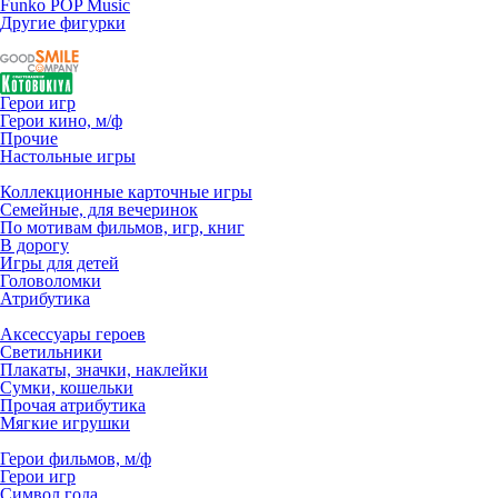
Funko POP Music
Другие фигурки
Герои игр
Герои кино, м/ф
Прочие
Настольные игры
Коллекционные карточные игры
Семейные, для вечеринок
По мотивам фильмов, игр, книг
В дорогу
Игры для детей
Головоломки
Атрибутика
Аксессуары героев
Светильники
Плакаты, значки, наклейки
Сумки, кошельки
Прочая атрибутика
Мягкие игрушки
Герои фильмов, м/ф
Герои игр
Символ года