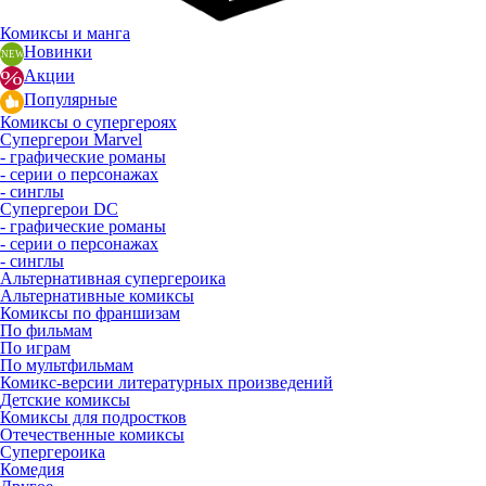
Комиксы и манга
Новинки
Акции
Популярные
Комиксы о супергероях
Супергерои Marvel
- графические романы
- серии о персонажах
- синглы
Супергерои DC
- графические романы
- серии о персонажах
- синглы
Альтернативная супергероика
Альтернативные комиксы
Комиксы по франшизам
По фильмам
По играм
По мультфильмам
Комикс-версии литературных произведений
Детские комиксы
Комиксы для подростков
Отечественные комиксы
Супергероика
Комедия