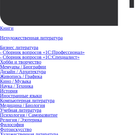
Книги
Нехудожественная литература
Бизнес литература
- Сборник вопросов «1С:Профессионал»
- Сборник вопросов «1С:Специалист»
Хобби и творчество
Мемуары / Биографии
Дизайн / Архитектура
Живопись / Графика
Кино / Музыка
Наука / Техника
История
Иностранные языки
Компьютерная литература
Медицина / Биология
Учебная литература
Психология / Саморазвитие
Религия / Эзотерика
Философия
Фотоискусство
Художественная литература