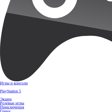
Игры и консоли
PlayStation 5
Экшен
Ролевые игры
Приключения
Гонки