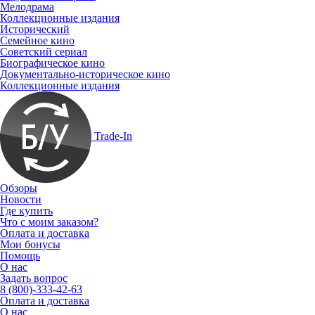
Мелодрама
Коллекционные издания
Исторический
Семейное кино
Советский сериал
Биографическое кино
Документально-историческое кино
Коллекционные издания
Trade-In
Обзоры
Новости
Где купить
Что с моим заказом?
Оплата и доставка
Мои бонусы
Помощь
О нас
Задать вопрос
8 (800)-333-42-63
Оплата и доставка
О нас