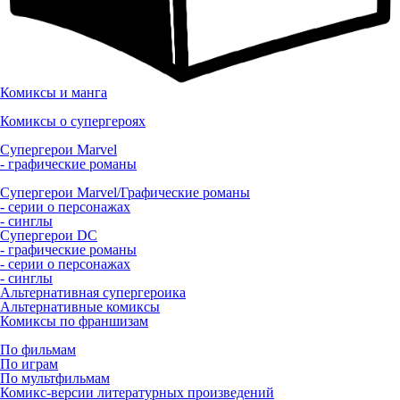
Комиксы и манга
Комиксы о супергероях
Супергерои Marvel
- графические романы
Супергерои Marvel/Графические романы
- серии о персонажах
- синглы
Супергерои DC
- графические романы
- серии о персонажах
- синглы
Альтернативная супергероика
Альтернативные комиксы
Комиксы по франшизам
По фильмам
По играм
По мультфильмам
Комикс-версии литературных произведений