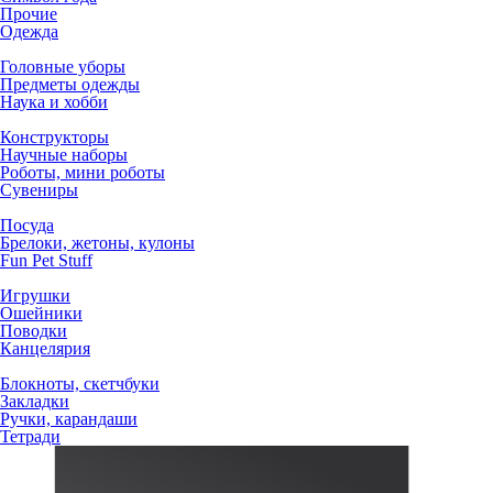
Прочие
Одежда
Головные уборы
Предметы одежды
Наука и хобби
Конструкторы
Научные наборы
Роботы, мини роботы
Сувениры
Посуда
Брелоки, жетоны, кулоны
Fun Pet Stuff
Игрушки
Ошейники
Поводки
Канцелярия
Блокноты, скетчбуки
Закладки
Ручки, карандаши
Тетради