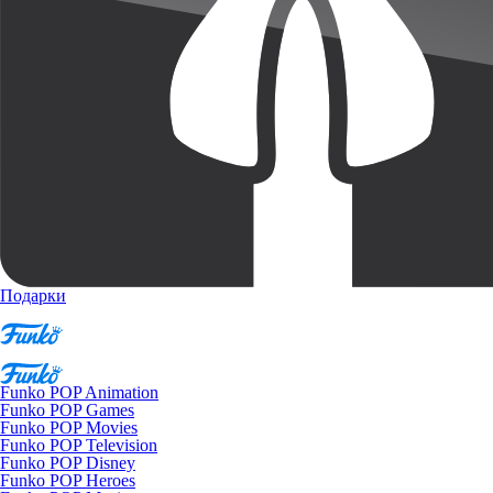
Подарки
Funko POP Animation
Funko POP Games
Funko POP Movies
Funko POP Television
Funko POP Disney
Funko POP Heroes