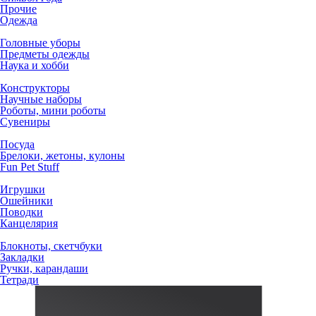
Прочие
Одежда
Головные уборы
Предметы одежды
Наука и хобби
Конструкторы
Научные наборы
Роботы, мини роботы
Сувениры
Посуда
Брелоки, жетоны, кулоны
Fun Pet Stuff
Игрушки
Ошейники
Поводки
Канцелярия
Блокноты, скетчбуки
Закладки
Ручки, карандаши
Тетради