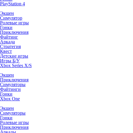
PlayStation 4
Экшен
Симулятор
Ролевые игры
Гонки
Приключения
Файтинг
Аркада
Стратегия
Квест
Детские игры
Игры Б/У
Xbox Series X/S
Экшен
Приключения
Симуляторы
Файтинги
Гонки
Xbox One
Экшен
Симуляторы
Гонки
Ролевые игры
Приключения
Аркады