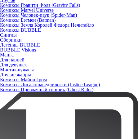
Другое
Комиксы Гравити Фолз (Gravity Falls)
Комиксы Marvel Universe
Комиксы Человек-паук (Spider-Man)
Комиксы Бэтмен (Batman)
Комиксы Земля Королей Федора Нечитайло
Комиксы BUBBLE
Синглы
Сборники
Легенды BUBBLE
BUBBLE Visions
Манга
Для парней
Для девушек
Мистика/ужасы
Другие жанры
Комиксы Майор Гром
Комиксы Лига справедливости (Justice League)
Комиксы Призрачный гонщик (Ghost Rider)