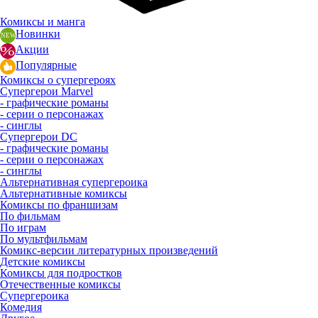
Комиксы и манга
Новинки
Акции
Популярные
Комиксы о супергероях
Супергерои Marvel
- графические романы
- серии о персонажах
- синглы
Супергерои DC
- графические романы
- серии о персонажах
- синглы
Альтернативная супергероика
Альтернативные комиксы
Комиксы по франшизам
По фильмам
По играм
По мультфильмам
Комикс-версии литературных произведений
Детские комиксы
Комиксы для подростков
Отечественные комиксы
Супергероика
Комедия