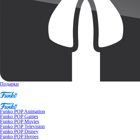
Подарки
Funko POP Animation
Funko POP Games
Funko POP Movies
Funko POP Television
Funko POP Disney
Funko POP Heroes