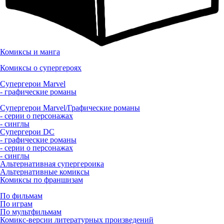
Комиксы и манга
Комиксы о супергероях
Супергерои Marvel
- графические романы
Супергерои Marvel/Графические романы
- серии о персонажах
- синглы
Супергерои DC
- графические романы
- серии о персонажах
- синглы
Альтернативная супергероика
Альтернативные комиксы
Комиксы по франшизам
По фильмам
По играм
По мультфильмам
Комикс-версии литературных произведений