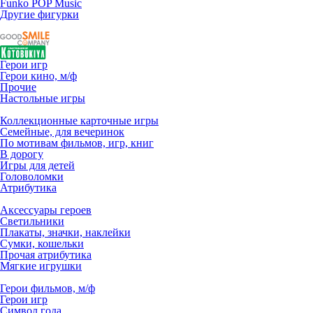
Funko POP Music
Другие фигурки
Герои игр
Герои кино, м/ф
Прочие
Настольные игры
Коллекционные карточные игры
Семейные, для вечеринок
По мотивам фильмов, игр, книг
В дорогу
Игры для детей
Головоломки
Атрибутика
Аксессуары героев
Светильники
Плакаты, значки, наклейки
Сумки, кошельки
Прочая атрибутика
Мягкие игрушки
Герои фильмов, м/ф
Герои игр
Символ года