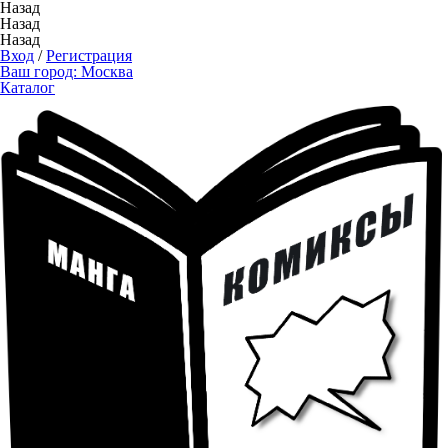
Назад
Назад
Назад
Вход
/
Регистрация
Ваш город:
Москва
Каталог