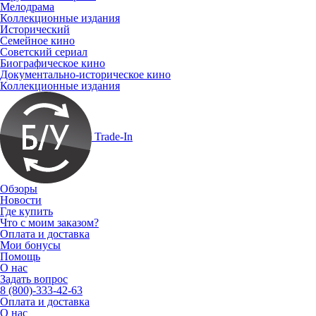
Мелодрама
Коллекционные издания
Исторический
Семейное кино
Советский сериал
Биографическое кино
Документально-историческое кино
Коллекционные издания
Trade-In
Обзоры
Новости
Где купить
Что с моим заказом?
Оплата и доставка
Мои бонусы
Помощь
О нас
Задать вопрос
8 (800)-333-42-63
Оплата и доставка
О нас