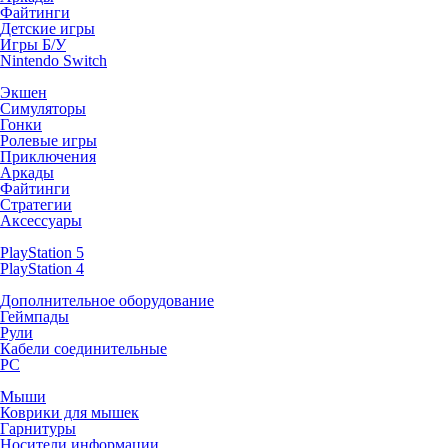
Файтинги
Детские игры
Игры Б/У
Nintendo Switch
Экшен
Симуляторы
Гонки
Ролевые игры
Приключения
Аркады
Файтинги
Стратегии
Аксессуары
PlayStation 5
PlayStation 4
Дополнительное оборудование
Геймпады
Рули
Кабели соединительные
PC
Мыши
Коврики для мышек
Гарнитуры
Носители информации