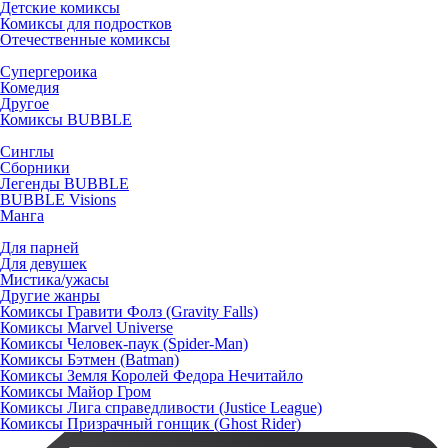
Детские комиксы
Комиксы для подростков
Отечественные комиксы
Супергероика
Комедия
Другое
Комиксы BUBBLE
Синглы
Сборники
Легенды BUBBLE
BUBBLE Visions
Манга
Для парней
Для девушек
Мистика/ужасы
Другие жанры
Комиксы Гравити Фолз (Gravity Falls)
Комиксы Marvel Universe
Комиксы Человек-паук (Spider-Man)
Комиксы Бэтмен (Batman)
Комиксы Земля Королей Федора Нечитайло
Комиксы Майор Гром
Комиксы Лига справедливости (Justice League)
Комиксы Призрачный гонщик (Ghost Rider)