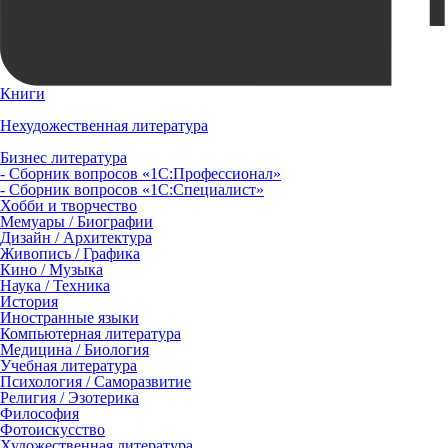
Книги
Нехудожественная литература
Бизнес литература
- Сборник вопросов «1С:Профессионал»
- Сборник вопросов «1С:Специалист»
Хобби и творчество
Мемуары / Биографии
Дизайн / Архитектура
Живопись / Графика
Кино / Музыка
Наука / Техника
История
Иностранные языки
Компьютерная литература
Медицина / Биология
Учебная литература
Психология / Саморазвитие
Религия / Эзотерика
Философия
Фотоискусство
Художественная литература