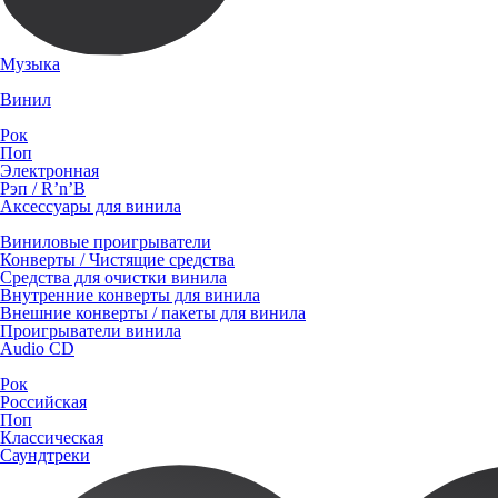
Музыка
Винил
Рок
Поп
Электронная
Рэп / R’n’B
Аксессуары для винила
Виниловые проигрыватели
Конверты / Чистящие средства
Средства для очистки винила
Внутренние конверты для винила
Внешние конверты / пакеты для винила
Проигрыватели винила
Audio CD
Рок
Российская
Поп
Классическая
Саундтреки