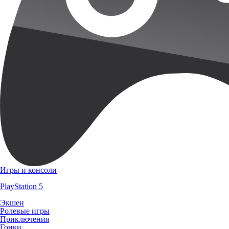
Игры и консоли
PlayStation 5
Экшен
Ролевые игры
Приключения
Гонки