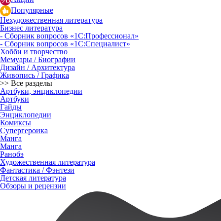
Популярные
Нехудожественная литература
Бизнес литература
- Сборник вопросов «1С:Профессионал»
- Сборник вопросов «1С:Специалист»
Хобби и творчество
Мемуары / Биографии
Дизайн / Архитектура
Живопись / Графика
>> Все разделы
Артбуки, энциклопедии
Артбуки
Гайды
Энциклопедии
Комиксы
Супергероика
Манга
Манга
Ранобэ
Художественная литература
Фантастика / Фэнтези
Детская литература
Обзоры и рецензии