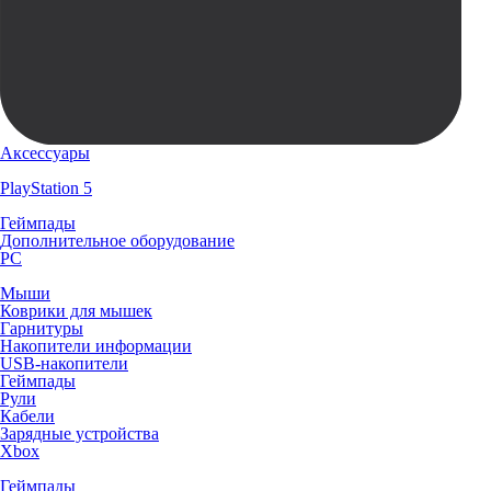
Аксессуары
PlayStation 5
Геймпады
Дополнительное оборудование
PC
Мыши
Коврики для мышек
Гарнитуры
Накопители информации
USB-накопители
Геймпады
Рули
Кабели
Зарядные устройства
Xbox
Геймпады