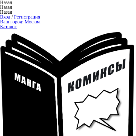
Назад
Назад
Назад
Вход
/
Регистрация
Ваш город:
Москва
Каталог