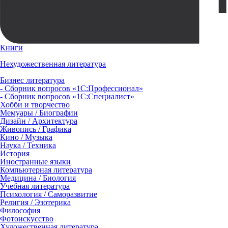
Книги
Нехудожественная литература
Бизнес литература
- Сборник вопросов «1С:Профессионал»
- Сборник вопросов «1С:Специалист»
Хобби и творчество
Мемуары / Биографии
Дизайн / Архитектура
Живопись / Графика
Кино / Музыка
Наука / Техника
История
Иностранные языки
Компьютерная литература
Медицина / Биология
Учебная литература
Психология / Саморазвитие
Религия / Эзотерика
Философия
Фотоискусство
Художественная литература