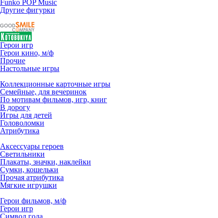
Funko POP Music
Другие фигурки
Герои игр
Герои кино, м/ф
Прочие
Настольные игры
Коллекционные карточные игры
Семейные, для вечеринок
По мотивам фильмов, игр, книг
В дорогу
Игры для детей
Головоломки
Атрибутика
Аксессуары героев
Светильники
Плакаты, значки, наклейки
Сумки, кошельки
Прочая атрибутика
Мягкие игрушки
Герои фильмов, м/ф
Герои игр
Символ года