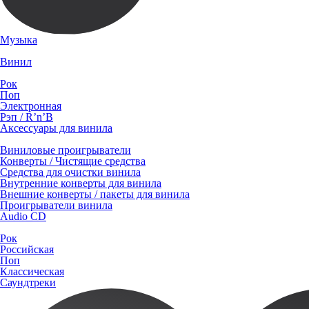
Музыка
Винил
Рок
Поп
Электронная
Рэп / R’n’B
Аксессуары для винила
Виниловые проигрыватели
Конверты / Чистящие средства
Средства для очистки винила
Внутренние конверты для винила
Внешние конверты / пакеты для винила
Проигрыватели винила
Audio CD
Рок
Российская
Поп
Классическая
Саундтреки