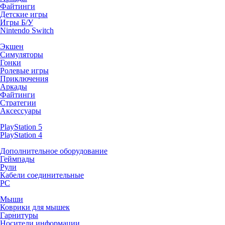
Файтинги
Детские игры
Игры Б/У
Nintendo Switch
Экшен
Симуляторы
Гонки
Ролевые игры
Приключения
Аркады
Файтинги
Стратегии
Аксессуары
PlayStation 5
PlayStation 4
Дополнительное оборудование
Геймпады
Рули
Кабели соединительные
PC
Мыши
Коврики для мышек
Гарнитуры
Носители информации