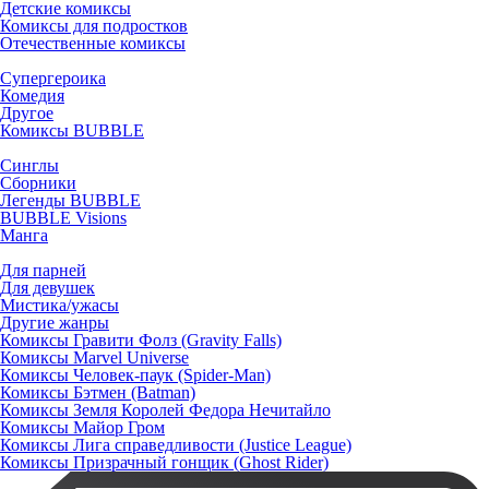
Детские комиксы
Комиксы для подростков
Отечественные комиксы
Супергероика
Комедия
Другое
Комиксы BUBBLE
Синглы
Сборники
Легенды BUBBLE
BUBBLE Visions
Манга
Для парней
Для девушек
Мистика/ужасы
Другие жанры
Комиксы Гравити Фолз (Gravity Falls)
Комиксы Marvel Universe
Комиксы Человек-паук (Spider-Man)
Комиксы Бэтмен (Batman)
Комиксы Земля Королей Федора Нечитайло
Комиксы Майор Гром
Комиксы Лига справедливости (Justice League)
Комиксы Призрачный гонщик (Ghost Rider)