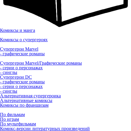
Комиксы и манга
Комиксы о супергероях
Супергерои Marvel
- графические романы
Супергерои Marvel/Графические романы
- серии о персонажах
- синглы
Супергерои DC
- графические романы
- серии о персонажах
- синглы
Альтернативная супергероика
Альтернативные комиксы
Комиксы по франшизам
По фильмам
По играм
По мультфильмам
Комикс-версии литературных произведений