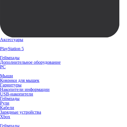
Аксессуары
PlayStation 5
Геймпады
Дополнительное оборудование
PC
Мыши
Коврики для мышек
Гарнитуры
Накопители информации
USB-накопители
Геймпады
Рули
Кабели
Зарядные устройства
Xbox
Геймпады