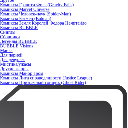
Другое
Комиксы Гравити Фолз (Gravity Falls)
Комиксы Marvel Universe
Комиксы Человек-паук (Spider-Man)
Комиксы Бэтмен (Batman)
Комиксы Земля Королей Федора Нечитайло
Комиксы BUBBLE
Синглы
Сборники
Легенды BUBBLE
BUBBLE Visions
Манга
Для парней
Для девушек
Мистика/ужасы
Другие жанры
Комиксы Майор Гром
Комиксы Лига справедливости (Justice League)
Комиксы Призрачный гонщик (Ghost Rider)