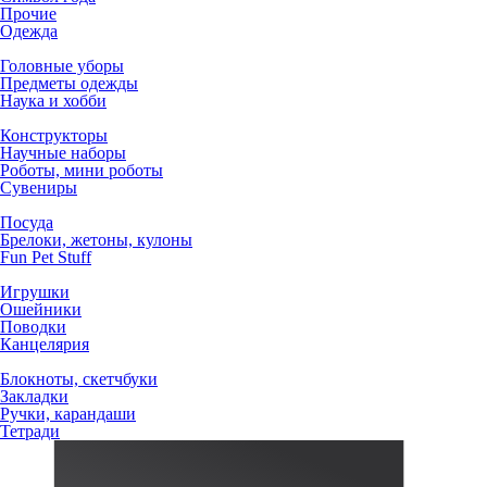
Прочие
Одежда
Головные уборы
Предметы одежды
Наука и хобби
Конструкторы
Научные наборы
Роботы, мини роботы
Сувениры
Посуда
Брелоки, жетоны, кулоны
Fun Pet Stuff
Игрушки
Ошейники
Поводки
Канцелярия
Блокноты, скетчбуки
Закладки
Ручки, карандаши
Тетради