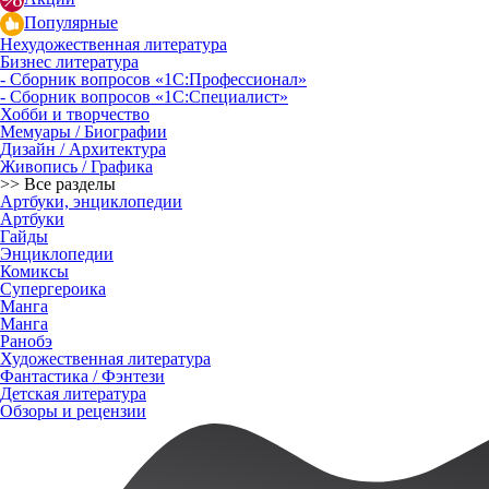
Популярные
Нехудожественная литература
Бизнес литература
- Сборник вопросов «1С:Профессионал»
- Сборник вопросов «1С:Специалист»
Хобби и творчество
Мемуары / Биографии
Дизайн / Архитектура
Живопись / Графика
>> Все разделы
Артбуки, энциклопедии
Артбуки
Гайды
Энциклопедии
Комиксы
Супергероика
Манга
Манга
Ранобэ
Художественная литература
Фантастика / Фэнтези
Детская литература
Обзоры и рецензии