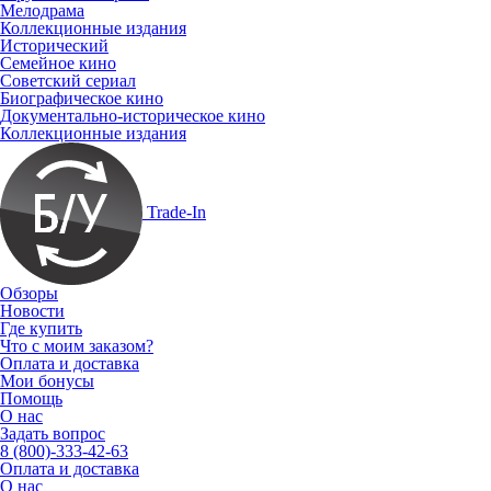
Мелодрама
Коллекционные издания
Исторический
Семейное кино
Советский сериал
Биографическое кино
Документально-историческое кино
Коллекционные издания
Trade-In
Обзоры
Новости
Где купить
Что с моим заказом?
Оплата и доставка
Мои бонусы
Помощь
О нас
Задать вопрос
8 (800)-333-42-63
Оплата и доставка
О нас