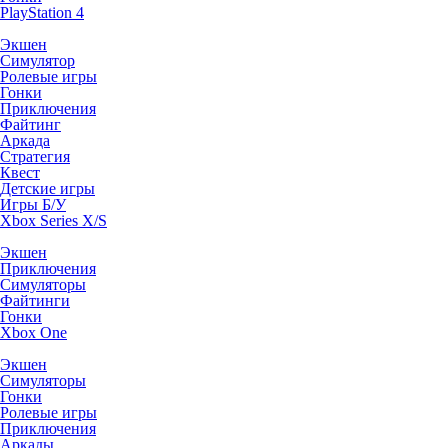
PlayStation 4
Экшен
Симулятор
Ролевые игры
Гонки
Приключения
Файтинг
Аркада
Стратегия
Квест
Детские игры
Игры Б/У
Xbox Series X/S
Экшен
Приключения
Симуляторы
Файтинги
Гонки
Xbox One
Экшен
Симуляторы
Гонки
Ролевые игры
Приключения
Аркады