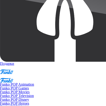
Подарки
Funko POP Animation
Funko POP Games
Funko POP Movies
Funko POP Television
Funko POP Disney
Funko POP Heroes