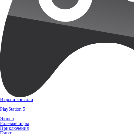
Игры и консоли
PlayStation 5
Экшен
Ролевые игры
Приключения
Гонки