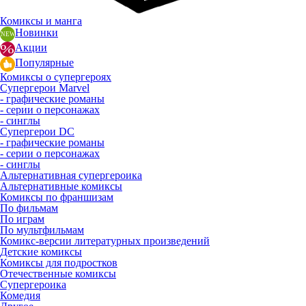
Комиксы и манга
Новинки
Акции
Популярные
Комиксы о супергероях
Супергерои Marvel
- графические романы
- серии о персонажах
- синглы
Супергерои DC
- графические романы
- серии о персонажах
- синглы
Альтернативная супергероика
Альтернативные комиксы
Комиксы по франшизам
По фильмам
По играм
По мультфильмам
Комикс-версии литературных произведений
Детские комиксы
Комиксы для подростков
Отечественные комиксы
Супергероика
Комедия