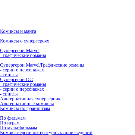
Комиксы и манга
Комиксы о супергероях
Супергерои Marvel
- графические романы
Супергерои Marvel/Графические романы
- серии о персонажах
- синглы
Супергерои DC
- графические романы
- серии о персонажах
- синглы
Альтернативная супергероика
Альтернативные комиксы
Комиксы по франшизам
По фильмам
По играм
По мультфильмам
Комикс-версии литературных произведений