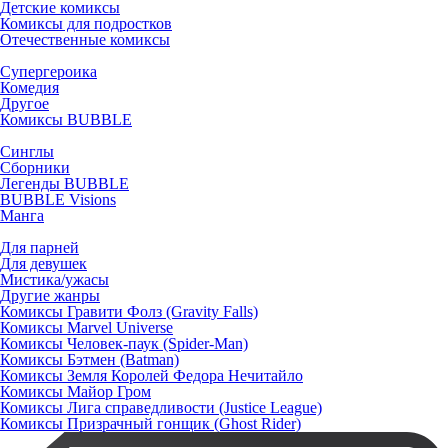
Детские комиксы
Комиксы для подростков
Отечественные комиксы
Супергероика
Комедия
Другое
Комиксы BUBBLE
Синглы
Сборники
Легенды BUBBLE
BUBBLE Visions
Манга
Для парней
Для девушек
Мистика/ужасы
Другие жанры
Комиксы Гравити Фолз (Gravity Falls)
Комиксы Marvel Universe
Комиксы Человек-паук (Spider-Man)
Комиксы Бэтмен (Batman)
Комиксы Земля Королей Федора Нечитайло
Комиксы Майор Гром
Комиксы Лига справедливости (Justice League)
Комиксы Призрачный гонщик (Ghost Rider)