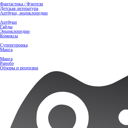
Фантастика / Фэнтези
Детская литература
Артбуки, энциклопедии
Артбуки
Гайды
Энциклопедии
Комиксы
Супергероика
Манга
Манга
Ранобэ
Обзоры и рецензии