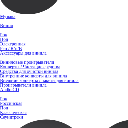
Музыка
Винил
Рок
Поп
Электронная
Рэп / R’n’B
Аксессуары для винила
Виниловые проигрыватели
Конверты / Чистящие средства
Средства для очистки винила
Внутренние конверты для винила
Внешние конверты / пакеты для винила
Проигрыватели винила
Audio CD
Рок
Российская
Поп
Классическая
Саундтреки