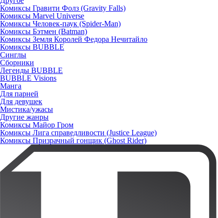
Другое
Комиксы Гравити Фолз (Gravity Falls)
Комиксы Marvel Universe
Комиксы Человек-паук (Spider-Man)
Комиксы Бэтмен (Batman)
Комиксы Земля Королей Федора Нечитайло
Комиксы BUBBLE
Синглы
Сборники
Легенды BUBBLE
BUBBLE Visions
Манга
Для парней
Для девушек
Мистика/ужасы
Другие жанры
Комиксы Майор Гром
Комиксы Лига справедливости (Justice League)
Комиксы Призрачный гонщик (Ghost Rider)