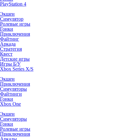
PlayStation 4
Экшен
Симулятор
Ролевые игры
Гонки
Приключения
Файтинг
Аркада
Стратегия
Квест
Детские игры
Игры Б/У
Xbox Series X/S
Экшен
Приключения
Симуляторы
Файтинги
Гонки
Xbox One
Экшен
Симуляторы
Гонки
Ролевые игры
Приключения
Аркады