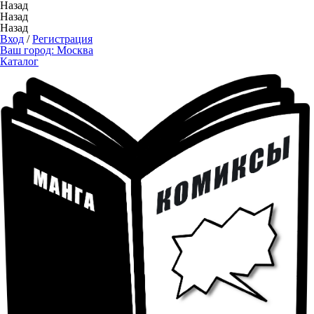
Назад
Назад
Назад
Вход
/
Регистрация
Ваш город:
Москва
Каталог