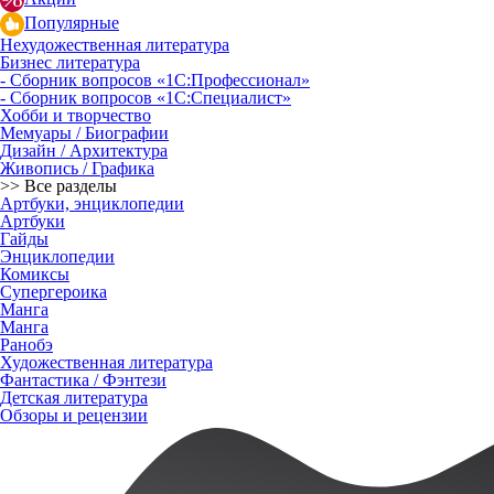
Популярные
Нехудожественная литература
Бизнес литература
- Сборник вопросов «1С:Профессионал»
- Сборник вопросов «1С:Специалист»
Хобби и творчество
Мемуары / Биографии
Дизайн / Архитектура
Живопись / Графика
>> Все разделы
Артбуки, энциклопедии
Артбуки
Гайды
Энциклопедии
Комиксы
Супергероика
Манга
Манга
Ранобэ
Художественная литература
Фантастика / Фэнтези
Детская литература
Обзоры и рецензии