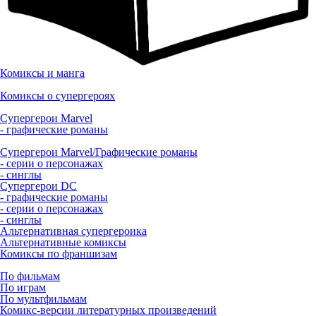
Комиксы и манга
Комиксы о супергероях
Супергерои Marvel
- графические романы
Супергерои Marvel/Графические романы
- серии о персонажах
- синглы
Супергерои DC
- графические романы
- серии о персонажах
- синглы
Альтернативная супергероика
Альтернативные комиксы
Комиксы по франшизам
По фильмам
По играм
По мультфильмам
Комикс-версии литературных произведений