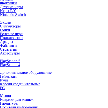
Файтинги
Детские игры
Игры Б/У
Nintendo Switch
Экшен
Симуляторы
Гонки
Ролевые игры
Приключения
Аркады
Файтинги
Стратегии
Аксессуары
PlayStation 5
PlayStation 4
Дополнительное оборудование
Геймпады
Рули
Кабели соединительные
PC
Мыши
Коврики для мышек
Гарнитуры
Носители информации