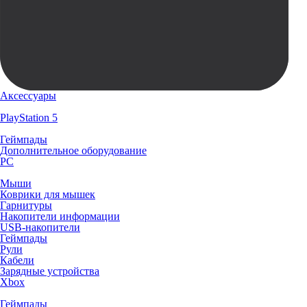
Аксессуары
PlayStation 5
Геймпады
Дополнительное оборудование
PC
Мыши
Коврики для мышек
Гарнитуры
Накопители информации
USB-накопители
Геймпады
Рули
Кабели
Зарядные устройства
Xbox
Геймпады