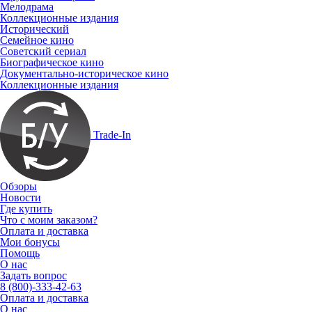
Мелодрама
Коллекционные издания
Исторический
Семейное кино
Советский сериал
Биографическое кино
Документально-историческое кино
Коллекционные издания
Trade-In
Обзоры
Новости
Где купить
Что с моим заказом?
Оплата и доставка
Мои бонусы
Помощь
О нас
Задать вопрос
8 (800)-333-42-63
Оплата и доставка
О нас