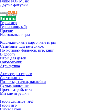
Funko POP Music
Другие фигурки
Герои игр
Герои кино, м/ф
Прочие
Настольные игры
Коллекционные карточные игры
Семейные, для вечеринок
По мотивам фильмов, игр, книг
В дорогу
Игры для детей
Головоломки
Атрибутика
Аксессуары героев
Светильники
Плакаты, значки, наклейки
Сумки, кошельки
Прочая атрибутика
Мягкие игрушки
Герои фильмов, м/ф
Герои игр
Символ года