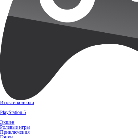
Игры и консоли
PlayStation 5
Экшен
Ролевые игры
Приключения
Гонки