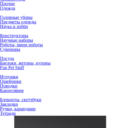
Прочие
Одежда
Головные уборы
Предметы одежды
Наука и хобби
Конструкторы
Научные наборы
Роботы, мини роботы
Сувениры
Посуда
Брелоки, жетоны, кулоны
Fun Pet Stuff
Игрушки
Ошейники
Поводки
Канцелярия
Блокноты, скетчбуки
Закладки
Ручки, карандаши
Тетради