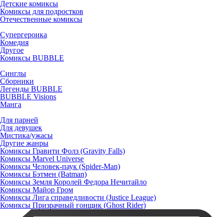
Детские комиксы
Комиксы для подростков
Отечественные комиксы
Супергероика
Комедия
Другое
Комиксы BUBBLE
Синглы
Сборники
Легенды BUBBLE
BUBBLE Visions
Манга
Для парней
Для девушек
Мистика/ужасы
Другие жанры
Комиксы Гравити Фолз (Gravity Falls)
Комиксы Marvel Universe
Комиксы Человек-паук (Spider-Man)
Комиксы Бэтмен (Batman)
Комиксы Земля Королей Федора Нечитайло
Комиксы Майор Гром
Комиксы Лига справедливости (Justice League)
Комиксы Призрачный гонщик (Ghost Rider)