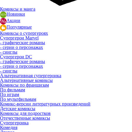
Комиксы и манга
Новинки
Акции
Популярные
Комиксы о супергероях
Супергерои Marvel
- графические романы
- серии о персонажах
- синглы
Супергерои DC
- графические романы
- серии о персонажах
- синглы
Альтернативная супергероика
Альтернативные комиксы
Комиксы по франшизам
По фильмам
По играм
По мультфильмам
Комикс-версии литературных произведений
Детские комиксы
Комиксы для подростков
Отечественные комиксы
Супергероика
Комедия