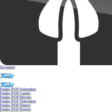
Подарки
Funko POP Animation
Funko POP Games
Funko POP Movies
Funko POP Television
Funko POP Disney
Funko POP Heroes