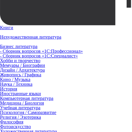
Книги
Нехудожественная литература
Бизнес литература
- Сборник вопросов «1С:Профессионал»
- Сборник вопросов «1С:Специалист»
Хобби и творчество
Мемуары / Биографии
Дизайн / Архитектура
Живопись / Графика
Кино / Музыка
Наука / Техника
История
Иностранные языки
Компьютерная литература
Медицина / Биология
Учебная литература
Психология / Саморазвитие
Религия / Эзотерика
Философия
Фотоискусство
Художественная литература