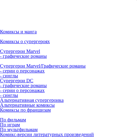
Комиксы и манга
Комиксы о супергероях
Супергерои Marvel
- графические романы
Супергерои Marvel/Графические романы
- серии о персонажах
- синглы
Супергерои DC
- графические романы
- серии о персонажах
- синглы
Альтернативная супергероика
Альтернативные комиксы
Комиксы по франшизам
По фильмам
По играм
По мультфильмам
Комикс-версии литературных произведений