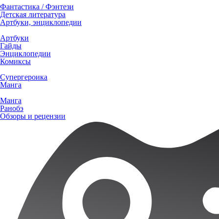
Фантастика / Фэнтези
Детская литература
Артбуки, энциклопедии
Артбуки
Гайды
Энциклопедии
Комиксы
Супергероика
Манга
Манга
Ранобэ
Обзоры и рецензии