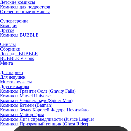
Детские комиксы
Комиксы для подростков
Отечественные комиксы
Супергероика
Комедия
Другое
Комиксы BUBBLE
Синглы
Сборники
Легенды BUBBLE
BUBBLE Visions
Манга
Для парней
Для девушек
Мистика/ужасы
Другие жанры
Комиксы Гравити Фолз (Gravity Falls)
Комиксы Marvel Universe
Комиксы Человек-паук (Spider-Man)
Комиксы Бэтмен (Batman)
Комиксы Земля Королей Федора Нечитайло
Комиксы Майор Гром
Комиксы Лига справедливости (Justice League)
Комиксы Призрачный гонщик (Ghost Rider)