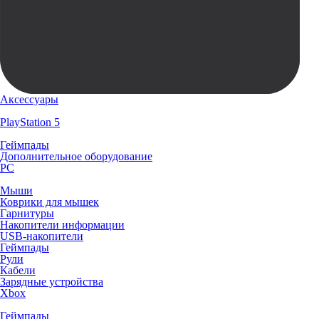
Аксессуары
PlayStation 5
Геймпады
Дополнительное оборудование
PC
Мыши
Коврики для мышек
Гарнитуры
Накопители информации
USB-накопители
Геймпады
Рули
Кабели
Зарядные устройства
Xbox
Геймпады