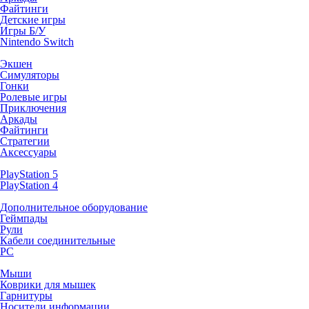
Файтинги
Детские игры
Игры Б/У
Nintendo Switch
Экшен
Симуляторы
Гонки
Ролевые игры
Приключения
Аркады
Файтинги
Стратегии
Аксессуары
PlayStation 5
PlayStation 4
Дополнительное оборудование
Геймпады
Рули
Кабели соединительные
PC
Мыши
Коврики для мышек
Гарнитуры
Носители информации