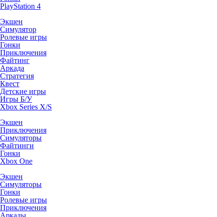
PlayStation 4
Экшен
Симулятор
Ролевые игры
Гонки
Приключения
Файтинг
Аркада
Стратегия
Квест
Детские игры
Игры Б/У
Xbox Series X/S
Экшен
Приключения
Симуляторы
Файтинги
Гонки
Xbox One
Экшен
Симуляторы
Гонки
Ролевые игры
Приключения
Аркады