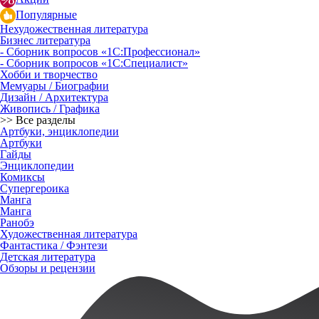
Популярные
Нехудожественная литература
Бизнес литература
- Сборник вопросов «1С:Профессионал»
- Сборник вопросов «1С:Специалист»
Хобби и творчество
Мемуары / Биографии
Дизайн / Архитектура
Живопись / Графика
>> Все разделы
Артбуки, энциклопедии
Артбуки
Гайды
Энциклопедии
Комиксы
Супергероика
Манга
Манга
Ранобэ
Художественная литература
Фантастика / Фэнтези
Детская литература
Обзоры и рецензии