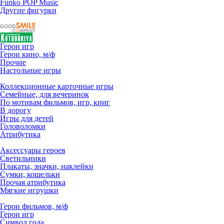
Funko POP Music
Другие фигурки
Герои игр
Герои кино, м/ф
Прочие
Настольные игры
Коллекционные карточные игры
Семейные, для вечеринок
По мотивам фильмов, игр, книг
В дорогу
Игры для детей
Головоломки
Атрибутика
Аксессуары героев
Светильники
Плакаты, значки, наклейки
Сумки, кошельки
Прочая атрибутика
Мягкие игрушки
Герои фильмов, м/ф
Герои игр
Символ года