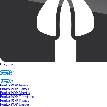
Подарки
Funko POP Animation
Funko POP Games
Funko POP Movies
Funko POP Television
Funko POP Disney
Funko POP Heroes