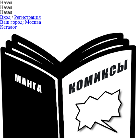
Назад
Назад
Назад
Вход
/
Регистрация
Ваш город:
Москва
Каталог