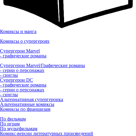
Комиксы и манга
Комиксы о супергероях
Супергерои Marvel
- графические романы
Супергерои Marvel/Графические романы
- серии о персонажах
- синглы
Супергерои DC
- графические романы
- серии о персонажах
- синглы
Альтернативная супергероика
Альтернативные комиксы
Комиксы по франшизам
По фильмам
По играм
По мультфильмам
Комикс-версии литературных произведений