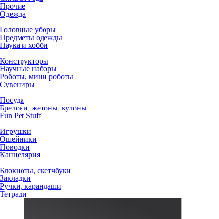
Прочие
Одежда
Головные уборы
Предметы одежды
Наука и хобби
Конструкторы
Научные наборы
Роботы, мини роботы
Сувениры
Посуда
Брелоки, жетоны, кулоны
Fun Pet Stuff
Игрушки
Ошейники
Поводки
Канцелярия
Блокноты, скетчбуки
Закладки
Ручки, карандаши
Тетради