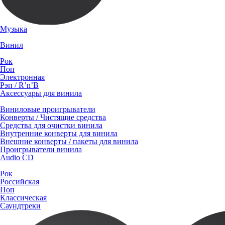
Музыка
Винил
Рок
Поп
Электронная
Рэп / R’n’B
Аксессуары для винила
Виниловые проигрыватели
Конверты / Чистящие средства
Средства для очистки винила
Внутренние конверты для винила
Внешние конверты / пакеты для винила
Проигрыватели винила
Audio CD
Рок
Российская
Поп
Классическая
Саундтреки