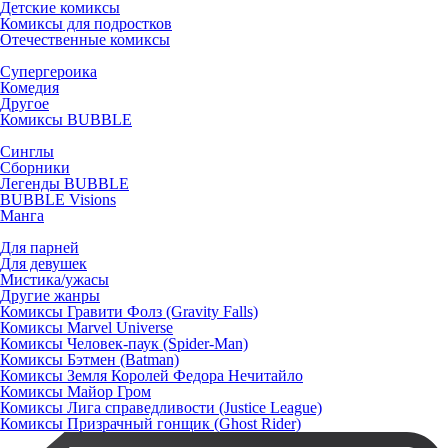
Детские комиксы
Комиксы для подростков
Отечественные комиксы
Супергероика
Комедия
Другое
Комиксы BUBBLE
Синглы
Сборники
Легенды BUBBLE
BUBBLE Visions
Манга
Для парней
Для девушек
Мистика/ужасы
Другие жанры
Комиксы Гравити Фолз (Gravity Falls)
Комиксы Marvel Universe
Комиксы Человек-паук (Spider-Man)
Комиксы Бэтмен (Batman)
Комиксы Земля Королей Федора Нечитайло
Комиксы Майор Гром
Комиксы Лига справедливости (Justice League)
Комиксы Призрачный гонщик (Ghost Rider)