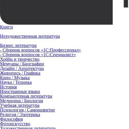
Книги
Нехудожественная литература
Бизнес литература
- Сборник вопросов «1С:Профессионал»
- Сборник вопросов «1С:Специалист»
Хобби и творчество
Мемуары / Биографии
Дизайн / Архитектура
Живопись / Графика
Кино / Музыка
Наука / Техника
История
Иностранные языки
Компьютерная литература
Медицина / Биология
Учебная литература
Психология / Саморазвитие
Религия / Эзотерика
Философия
Фотоискусство
Художественная литература