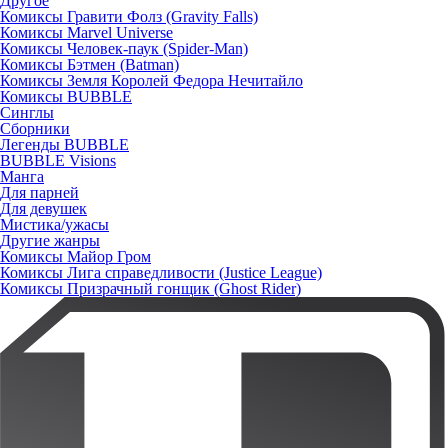
Другое
Комиксы Гравити Фолз (Gravity Falls)
Комиксы Marvel Universe
Комиксы Человек-паук (Spider-Man)
Комиксы Бэтмен (Batman)
Комиксы Земля Королей Федора Нечитайло
Комиксы BUBBLE
Синглы
Сборники
Легенды BUBBLE
BUBBLE Visions
Манга
Для парней
Для девушек
Мистика/ужасы
Другие жанры
Комиксы Майор Гром
Комиксы Лига справедливости (Justice League)
Комиксы Призрачный гонщик (Ghost Rider)