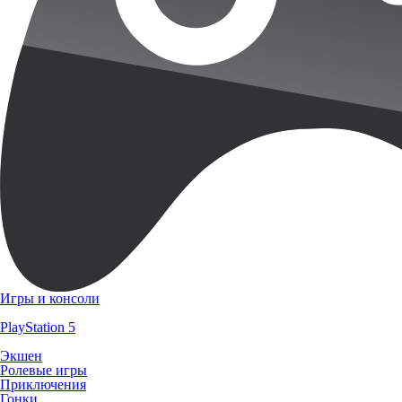
Игры и консоли
PlayStation 5
Экшен
Ролевые игры
Приключения
Гонки