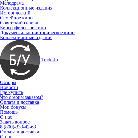
Мелодрама
Коллекционные издания
Исторический
Семейное кино
Советский сериал
Биографическое кино
Документально-историческое кино
Коллекционные издания
Trade-In
Обзоры
Новости
Где купить
Что с моим заказом?
Оплата и доставка
Мои бонусы
Помощь
О нас
Задать вопрос
8 (800)-333-42-63
Оплата и доставка
О нас