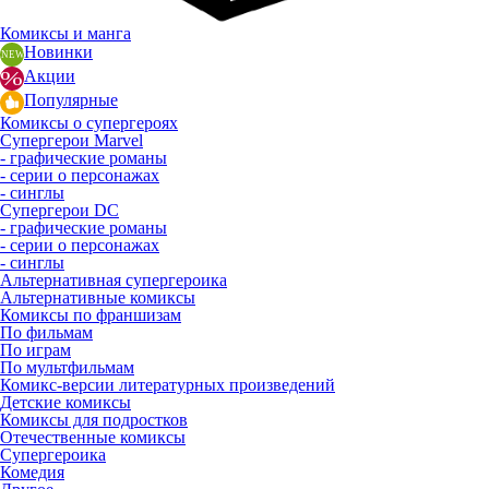
Комиксы и манга
Новинки
Акции
Популярные
Комиксы о супергероях
Супергерои Marvel
- графические романы
- серии о персонажах
- синглы
Супергерои DC
- графические романы
- серии о персонажах
- синглы
Альтернативная супергероика
Альтернативные комиксы
Комиксы по франшизам
По фильмам
По играм
По мультфильмам
Комикс-версии литературных произведений
Детские комиксы
Комиксы для подростков
Отечественные комиксы
Супергероика
Комедия