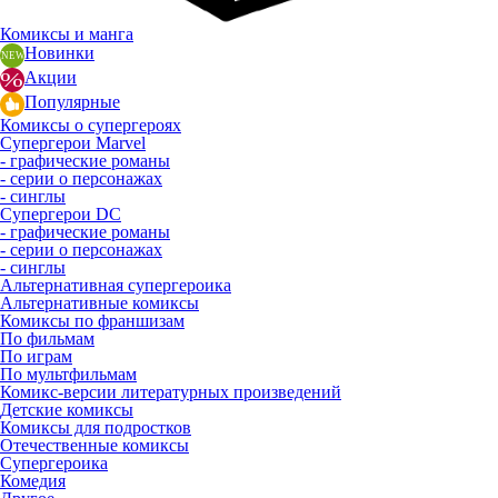
Комиксы и манга
Новинки
Акции
Популярные
Комиксы о супергероях
Супергерои Marvel
- графические романы
- серии о персонажах
- синглы
Супергерои DC
- графические романы
- серии о персонажах
- синглы
Альтернативная супергероика
Альтернативные комиксы
Комиксы по франшизам
По фильмам
По играм
По мультфильмам
Комикс-версии литературных произведений
Детские комиксы
Комиксы для подростков
Отечественные комиксы
Супергероика
Комедия