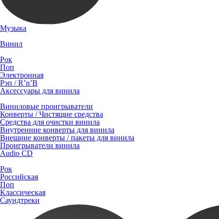
Музыка
Винил
Рок
Поп
Электронная
Рэп / R’n’B
Аксессуары для винила
Виниловые проигрыватели
Конверты / Чистящие средства
Средства для очистки винила
Внутренние конверты для винила
Внешние конверты / пакеты для винила
Проигрыватели винила
Audio CD
Рок
Российская
Поп
Классическая
Саундтреки