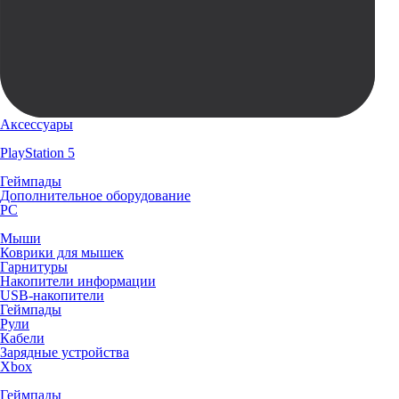
Аксессуары
PlayStation 5
Геймпады
Дополнительное оборудование
PC
Мыши
Коврики для мышек
Гарнитуры
Накопители информации
USB-накопители
Геймпады
Рули
Кабели
Зарядные устройства
Xbox
Геймпады