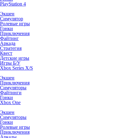
PlayStation 4
Экшен
Симулятор
Ролевые игры
Гонки
Приключения
Файтинг
Аркада
Стратегия
Квест
Детские игры
Игры Б/У
Xbox Series X/S
Экшен
Приключения
Симуляторы
Файтинги
Гонки
Xbox One
Экшен
Симуляторы
Гонки
Ролевые игры
Приключения
Аркады