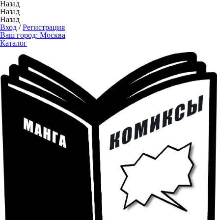
Назад
Назад
Назад
Вход
/
Регистрация
Ваш город:
Москва
Каталог