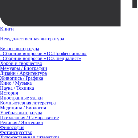
Книги
Нехудожественная литература
Бизнес литература
- Сборник вопросов «1С:Профессионал»
- Сборник вопросов «1С:Специалист»
Хобби и творчество
Мемуары / Биографии
Дизайн / Архитектура
Живопись / Графика
Кино / Музыка
Наука / Техника
История
Иностранные языки
Компьютерная литература
Медицина / Биология
Учебная литература
Психология / Саморазвитие
Религия / Эзотерика
Философия
Фотоискусство
Художественная литература