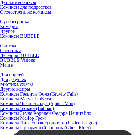
Детские комиксы
Комиксы для подростков
Отечественные комиксы
Супергероика
Комедия
Другое
Комиксы BUBBLE
Синглы
Сборники
Легенды BUBBLE
BUBBLE Visions
Манга
Для парней
Для девушек
Мистика/ужасы
Другие жанры
Комиксы Гравити Фолз (Gravity Falls)
Комиксы Marvel Universe
Комиксы Человек-паук (Spider-Man)
Комиксы Бэтмен (Batman)
Комиксы Земля Королей Федора Нечитайло
Комиксы Майор Гром
Комиксы Лига справедливости (Justice League)
Комиксы Призрачный гонщик (Ghost Rider)