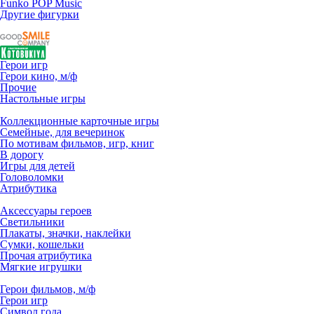
Funko POP Music
Другие фигурки
Герои игр
Герои кино, м/ф
Прочие
Настольные игры
Коллекционные карточные игры
Семейные, для вечеринок
По мотивам фильмов, игр, книг
В дорогу
Игры для детей
Головоломки
Атрибутика
Аксессуары героев
Светильники
Плакаты, значки, наклейки
Сумки, кошельки
Прочая атрибутика
Мягкие игрушки
Герои фильмов, м/ф
Герои игр
Символ года