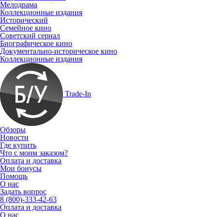
Мелодрама
Коллекционные издания
Исторический
Семейное кино
Советский сериал
Биографическое кино
Документально-историческое кино
Коллекционные издания
Trade-In
Обзоры
Новости
Где купить
Что с моим заказом?
Оплата и доставка
Мои бонусы
Помощь
О нас
Задать вопрос
8 (800)-333-42-63
Оплата и доставка
О нас