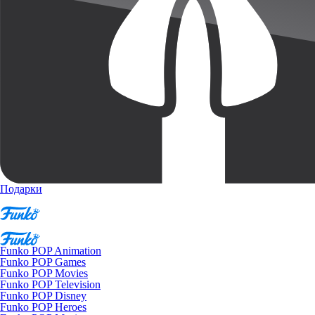
Подарки
Funko POP Animation
Funko POP Games
Funko POP Movies
Funko POP Television
Funko POP Disney
Funko POP Heroes