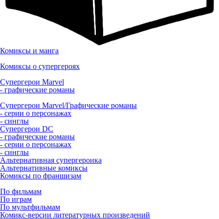
Комиксы и манга
Комиксы о супергероях
Супергерои Marvel
- графические романы
Супергерои Marvel/Графические романы
- серии о персонажах
- синглы
Супергерои DC
- графические романы
- серии о персонажах
- синглы
Альтернативная супергероика
Альтернативные комиксы
Комиксы по франшизам
По фильмам
По играм
По мультфильмам
Комикс-версии литературных произведений