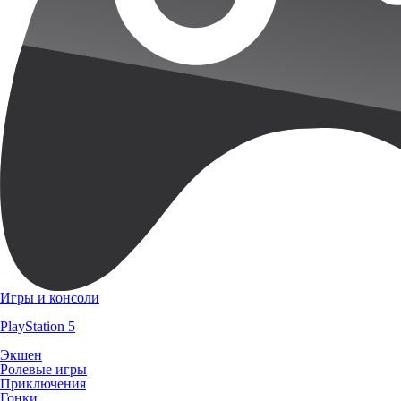
Игры и консоли
PlayStation 5
Экшен
Ролевые игры
Приключения
Гонки