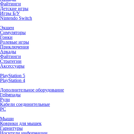
Файтинги
Детские игры
Игры Б/У
Nintendo Switch
Экшен
Симуляторы
Гонки
Ролевые игры
Приключения
Аркады
Файтинги
Стратегии
Аксессуары
PlayStation 5
PlayStation 4
Дополнительное оборудование
Геймпады
Рули
Кабели соединительные
PC
Мыши
Коврики для мышек
Гарнитуры
Носители информации