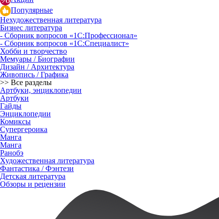
Популярные
Нехудожественная литература
Бизнес литература
- Сборник вопросов «1С:Профессионал»
- Сборник вопросов «1С:Специалист»
Хобби и творчество
Мемуары / Биографии
Дизайн / Архитектура
Живопись / Графика
>> Все разделы
Артбуки, энциклопедии
Артбуки
Гайды
Энциклопедии
Комиксы
Супергероика
Манга
Манга
Ранобэ
Художественная литература
Фантастика / Фэнтези
Детская литература
Обзоры и рецензии