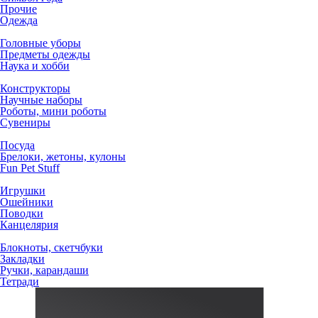
Прочие
Одежда
Головные уборы
Предметы одежды
Наука и хобби
Конструкторы
Научные наборы
Роботы, мини роботы
Сувениры
Посуда
Брелоки, жетоны, кулоны
Fun Pet Stuff
Игрушки
Ошейники
Поводки
Канцелярия
Блокноты, скетчбуки
Закладки
Ручки, карандаши
Тетради