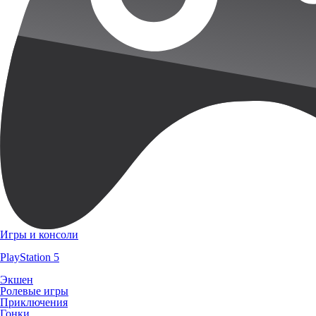
Игры и консоли
PlayStation 5
Экшен
Ролевые игры
Приключения
Гонки