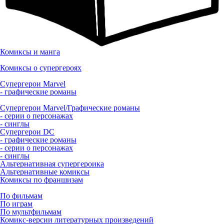
Комиксы и манга
Комиксы о супергероях
Супергерои Marvel
- графические романы
Супергерои Marvel/Графические романы
- серии о персонажах
- синглы
Супергерои DC
- графические романы
- серии о персонажах
- синглы
Альтернативная супергероика
Альтернативные комиксы
Комиксы по франшизам
По фильмам
По играм
По мультфильмам
Комикс-версии литературных произведений