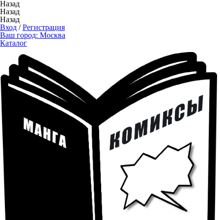
Назад
Назад
Назад
Вход
/
Регистрация
Ваш город:
Москва
Каталог