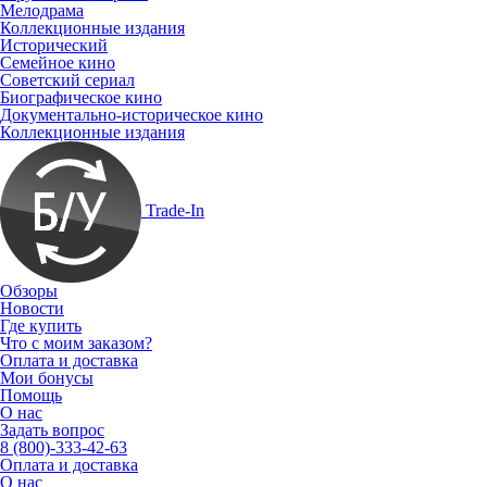
Мелодрама
Коллекционные издания
Исторический
Семейное кино
Советский сериал
Биографическое кино
Документально-историческое кино
Коллекционные издания
Trade-In
Обзоры
Новости
Где купить
Что с моим заказом?
Оплата и доставка
Мои бонусы
Помощь
О нас
Задать вопрос
8 (800)-333-42-63
Оплата и доставка
О нас