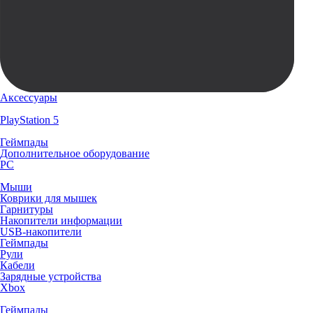
Аксессуары
PlayStation 5
Геймпады
Дополнительное оборудование
PC
Мыши
Коврики для мышек
Гарнитуры
Накопители информации
USB-накопители
Геймпады
Рули
Кабели
Зарядные устройства
Xbox
Геймпады