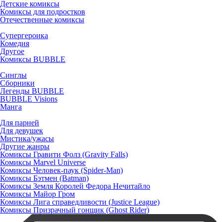
Детские комиксы
Комиксы для подростков
Отечественные комиксы
Супергероика
Комедия
Другое
Комиксы BUBBLE
Синглы
Сборники
Легенды BUBBLE
BUBBLE Visions
Манга
Для парней
Для девушек
Мистика/ужасы
Другие жанры
Комиксы Гравити Фолз (Gravity Falls)
Комиксы Marvel Universe
Комиксы Человек-паук (Spider-Man)
Комиксы Бэтмен (Batman)
Комиксы Земля Королей Федора Нечитайло
Комиксы Майор Гром
Комиксы Лига справедливости (Justice League)
Комиксы Призрачный гонщик (Ghost Rider)