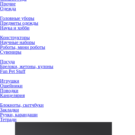
Прочие
Одежда
Головные уборы
Предметы одежды
Наука и хобби
Конструкторы
Научные наборы
Роботы, мини роботы
Сувениры
Посуда
Брелоки, жетоны, кулоны
Fun Pet Stuff
Игрушки
Ошейники
Поводки
Канцелярия
Блокноты, скетчбуки
Закладки
Ручки, карандаши
Тетради