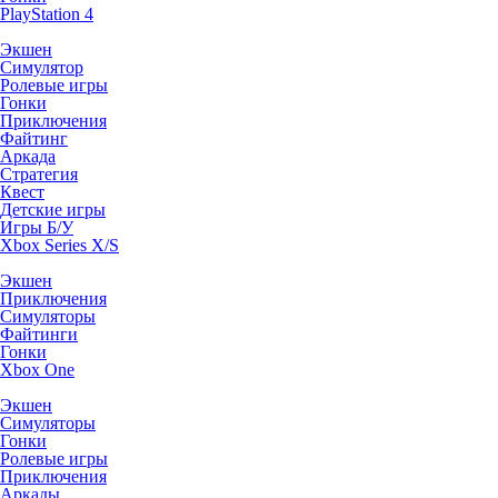
PlayStation 4
Экшен
Симулятор
Ролевые игры
Гонки
Приключения
Файтинг
Аркада
Стратегия
Квест
Детские игры
Игры Б/У
Xbox Series X/S
Экшен
Приключения
Симуляторы
Файтинги
Гонки
Xbox One
Экшен
Симуляторы
Гонки
Ролевые игры
Приключения
Аркады