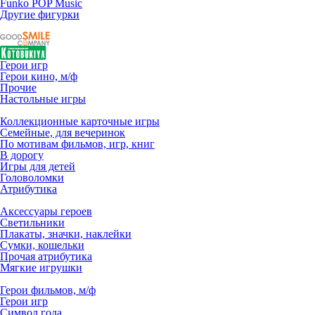
Funko POP Music
Другие фигурки
Герои игр
Герои кино, м/ф
Прочие
Настольные игры
Коллекционные карточные игры
Семейные, для вечеринок
По мотивам фильмов, игр, книг
В дорогу
Игры для детей
Головоломки
Атрибутика
Аксессуары героев
Светильники
Плакаты, значки, наклейки
Сумки, кошельки
Прочая атрибутика
Мягкие игрушки
Герои фильмов, м/ф
Герои игр
Символ года