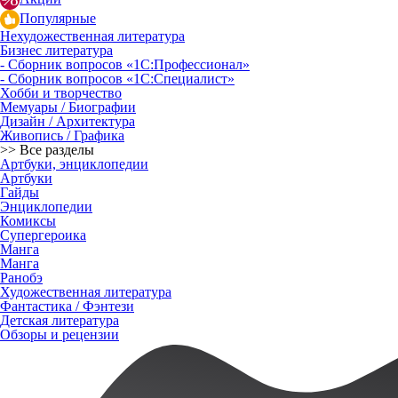
Популярные
Нехудожественная литература
Бизнес литература
- Сборник вопросов «1С:Профессионал»
- Сборник вопросов «1С:Специалист»
Хобби и творчество
Мемуары / Биографии
Дизайн / Архитектура
Живопись / Графика
>> Все разделы
Артбуки, энциклопедии
Артбуки
Гайды
Энциклопедии
Комиксы
Супергероика
Манга
Манга
Ранобэ
Художественная литература
Фантастика / Фэнтези
Детская литература
Обзоры и рецензии