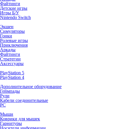
Файтинги
Детские игры
Игры Б/У
Nintendo Switch
Экшен
Симуляторы
Гонки
Ролевые игры
Приключения
Аркады
Файтинги
Стратегии
Аксессуары
PlayStation 5
PlayStation 4
Дополнительное оборудование
Геймпады
Рули
Кабели соединительные
PC
Мыши
Коврики для мышек
Гарнитуры
Носители информации