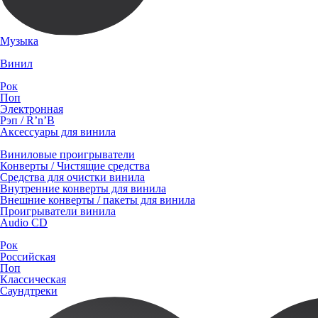
Музыка
Винил
Рок
Поп
Электронная
Рэп / R’n’B
Аксессуары для винила
Виниловые проигрыватели
Конверты / Чистящие средства
Средства для очистки винила
Внутренние конверты для винила
Внешние конверты / пакеты для винила
Проигрыватели винила
Audio CD
Рок
Российская
Поп
Классическая
Саундтреки