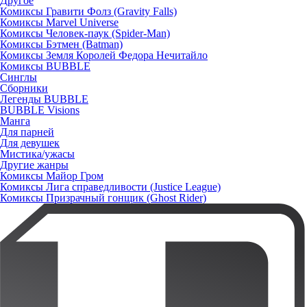
Другое
Комиксы Гравити Фолз (Gravity Falls)
Комиксы Marvel Universe
Комиксы Человек-паук (Spider-Man)
Комиксы Бэтмен (Batman)
Комиксы Земля Королей Федора Нечитайло
Комиксы BUBBLE
Синглы
Сборники
Легенды BUBBLE
BUBBLE Visions
Манга
Для парней
Для девушек
Мистика/ужасы
Другие жанры
Комиксы Майор Гром
Комиксы Лига справедливости (Justice League)
Комиксы Призрачный гонщик (Ghost Rider)