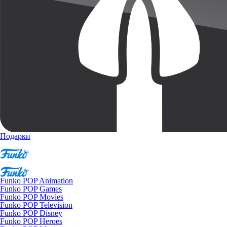
Подарки
Funko POP Animation
Funko POP Games
Funko POP Movies
Funko POP Television
Funko POP Disney
Funko POP Heroes