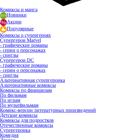
Комиксы и манга
Новинки
Акции
Популярные
Комиксы о супергероях
Супергерои Marvel
- графические романы
- серии о персонажах
- синглы
Супергерои DC
- графические романы
- серии о персонажах
- синглы
Альтернативная супергероика
Альтернативные комиксы
Комиксы по франшизам
По фильмам
По играм
По мультфильмам
Комикс-версии литературных произведений
Детские комиксы
Комиксы для подростков
Отечественные комиксы
Супергероика
Комедия