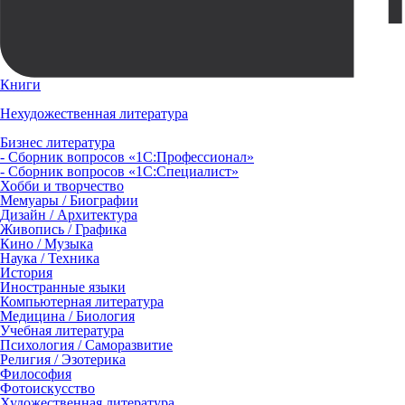
Книги
Нехудожественная литература
Бизнес литература
- Сборник вопросов «1С:Профессионал»
- Сборник вопросов «1С:Специалист»
Хобби и творчество
Мемуары / Биографии
Дизайн / Архитектура
Живопись / Графика
Кино / Музыка
Наука / Техника
История
Иностранные языки
Компьютерная литература
Медицина / Биология
Учебная литература
Психология / Саморазвитие
Религия / Эзотерика
Философия
Фотоискусство
Художественная литература