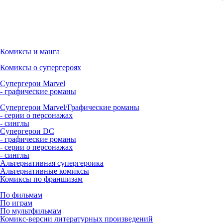
Комиксы и манга
Комиксы о супергероях
Супергерои Marvel
- графические романы
Супергерои Marvel/Графические романы
- серии о персонажах
- синглы
Супергерои DC
- графические романы
- серии о персонажах
- синглы
Альтернативная супергероика
Альтернативные комиксы
Комиксы по франшизам
По фильмам
По играм
По мультфильмам
Комикс-версии литературных произведений