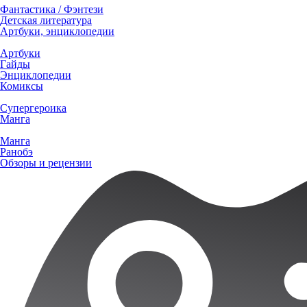
Фантастика / Фэнтези
Детская литература
Артбуки, энциклопедии
Артбуки
Гайды
Энциклопедии
Комиксы
Супергероика
Манга
Манга
Ранобэ
Обзоры и рецензии