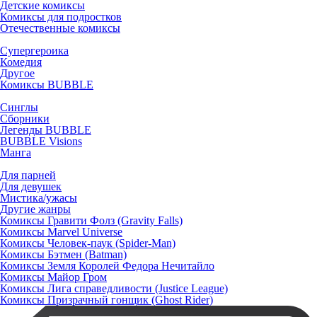
Детские комиксы
Комиксы для подростков
Отечественные комиксы
Супергероика
Комедия
Другое
Комиксы BUBBLE
Синглы
Сборники
Легенды BUBBLE
BUBBLE Visions
Манга
Для парней
Для девушек
Мистика/ужасы
Другие жанры
Комиксы Гравити Фолз (Gravity Falls)
Комиксы Marvel Universe
Комиксы Человек-паук (Spider-Man)
Комиксы Бэтмен (Batman)
Комиксы Земля Королей Федора Нечитайло
Комиксы Майор Гром
Комиксы Лига справедливости (Justice League)
Комиксы Призрачный гонщик (Ghost Rider)