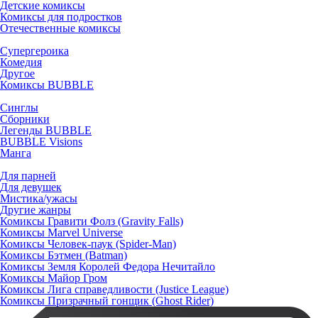
Детские комиксы
Комиксы для подростков
Отечественные комиксы
Супергероика
Комедия
Другое
Комиксы BUBBLE
Синглы
Сборники
Легенды BUBBLE
BUBBLE Visions
Манга
Для парней
Для девушек
Мистика/ужасы
Другие жанры
Комиксы Гравити Фолз (Gravity Falls)
Комиксы Marvel Universe
Комиксы Человек-паук (Spider-Man)
Комиксы Бэтмен (Batman)
Комиксы Земля Королей Федора Нечитайло
Комиксы Майор Гром
Комиксы Лига справедливости (Justice League)
Комиксы Призрачный гонщик (Ghost Rider)