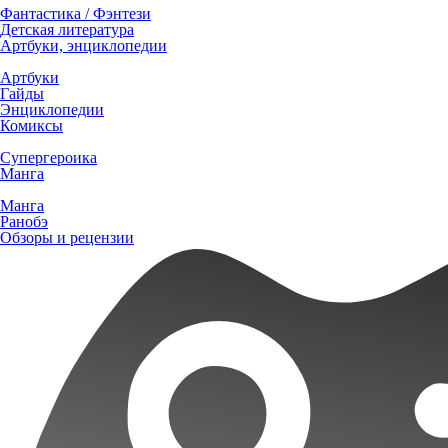
Фантастика / Фэнтези
Детская литература
Артбуки, энциклопедии
Артбуки
Гайды
Энциклопедии
Комиксы
Супергероика
Манга
Манга
Ранобэ
Обзоры и рецензии