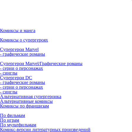
Комиксы и манга
Комиксы о супергероях
Супергерои Marvel
- графические романы
Супергерои Marvel/Графические романы
- серии о персонажах
- синглы
Супергерои DC
- графические романы
- серии о персонажах
- синглы
Альтернативная супергероика
Альтернативные комиксы
Комиксы по франшизам
По фильмам
По играм
По мультфильмам
Комикс-версии литературных произведений