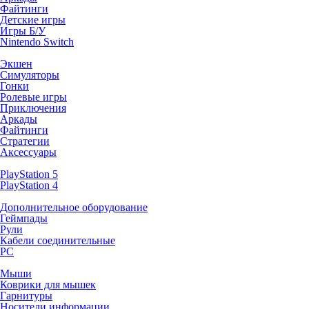
Файтинги
Детские игры
Игры Б/У
Nintendo Switch
Экшен
Симуляторы
Гонки
Ролевые игры
Приключения
Аркады
Файтинги
Стратегии
Аксессуары
PlayStation 5
PlayStation 4
Дополнительное оборудование
Геймпады
Рули
Кабели соединительные
PC
Мыши
Коврики для мышек
Гарнитуры
Носители информации