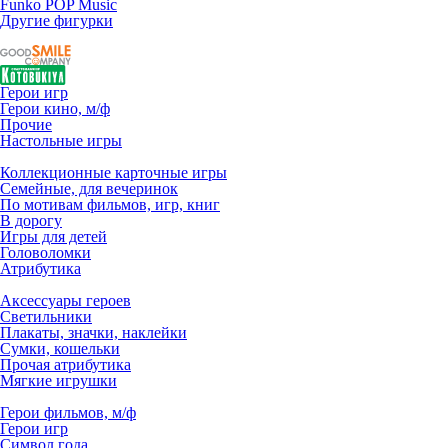
Funko POP Music
Другие фигурки
Герои игр
Герои кино, м/ф
Прочие
Настольные игры
Коллекционные карточные игры
Семейные, для вечеринок
По мотивам фильмов, игр, книг
В дорогу
Игры для детей
Головоломки
Атрибутика
Аксессуары героев
Светильники
Плакаты, значки, наклейки
Сумки, кошельки
Прочая атрибутика
Мягкие игрушки
Герои фильмов, м/ф
Герои игр
Символ года