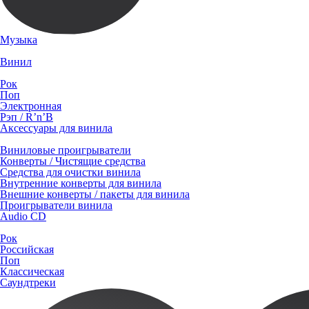
Музыка
Винил
Рок
Поп
Электронная
Рэп / R’n’B
Аксессуары для винила
Виниловые проигрыватели
Конверты / Чистящие средства
Средства для очистки винила
Внутренние конверты для винила
Внешние конверты / пакеты для винила
Проигрыватели винила
Audio CD
Рок
Российская
Поп
Классическая
Саундтреки