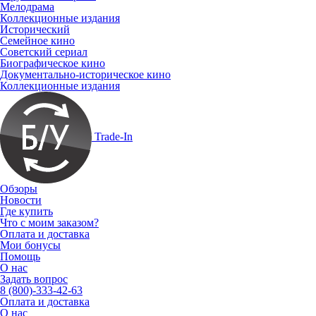
Мелодрама
Коллекционные издания
Исторический
Семейное кино
Советский сериал
Биографическое кино
Документально-историческое кино
Коллекционные издания
Trade-In
Обзоры
Новости
Где купить
Что с моим заказом?
Оплата и доставка
Мои бонусы
Помощь
О нас
Задать вопрос
8 (800)-333-42-63
Оплата и доставка
О нас