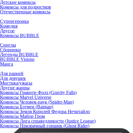
Детские комиксы
Комиксы для подростков
Отечественные комиксы
Супергероика
Комедия
Другое
Комиксы BUBBLE
Синглы
Сборники
Легенды BUBBLE
BUBBLE Visions
Манга
Для парней
Для девушек
Мистика/ужасы
Другие жанры
Комиксы Гравити Фолз (Gravity Falls)
Комиксы Marvel Universe
Комиксы Человек-паук (Spider-Man)
Комиксы Бэтмен (Batman)
Комиксы Земля Королей Федора Нечитайло
Комиксы Майор Гром
Комиксы Лига справедливости (Justice League)
Комиксы Призрачный гонщик (Ghost Rider)