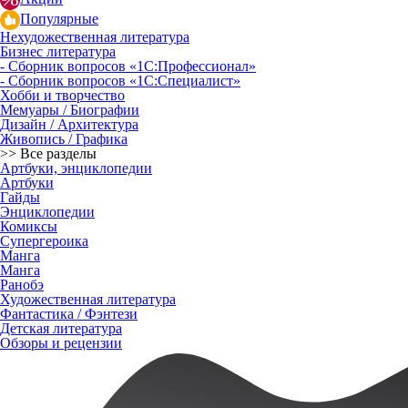
Популярные
Нехудожественная литература
Бизнес литература
- Сборник вопросов «1С:Профессионал»
- Сборник вопросов «1С:Специалист»
Хобби и творчество
Мемуары / Биографии
Дизайн / Архитектура
Живопись / Графика
>> Все разделы
Артбуки, энциклопедии
Артбуки
Гайды
Энциклопедии
Комиксы
Супергероика
Манга
Манга
Ранобэ
Художественная литература
Фантастика / Фэнтези
Детская литература
Обзоры и рецензии