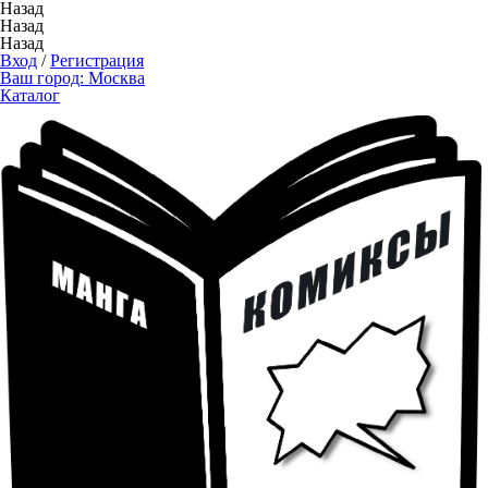
Назад
Назад
Назад
Вход
/
Регистрация
Ваш город:
Москва
Каталог