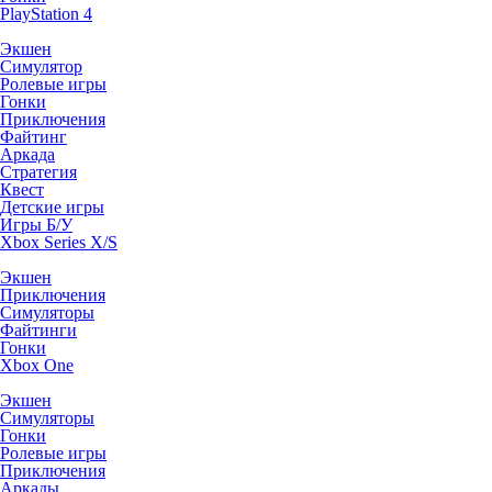
PlayStation 4
Экшен
Симулятор
Ролевые игры
Гонки
Приключения
Файтинг
Аркада
Стратегия
Квест
Детские игры
Игры Б/У
Xbox Series X/S
Экшен
Приключения
Симуляторы
Файтинги
Гонки
Xbox One
Экшен
Симуляторы
Гонки
Ролевые игры
Приключения
Аркады