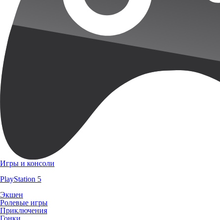
Игры и консоли
PlayStation 5
Экшен
Ролевые игры
Приключения
Гонки