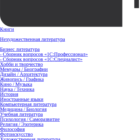
Книги
Нехудожественная литература
Бизнес литература
- Сборник вопросов «1С:Профессионал»
- Сборник вопросов «1С:Специалист»
Хобби и творчество
Мемуары / Биографии
Дизайн / Архитектура
Живопись / Графика
Кино / Музыка
Наука / Техника
История
Иностранные языки
Компьютерная литература
Медицина / Биология
Учебная литература
Психология / Саморазвитие
Религия / Эзотерика
Философия
Фотоискусство
Художественная литература