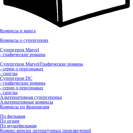
Комиксы и манга
Комиксы о супергероях
Супергерои Marvel
- графические романы
Супергерои Marvel/Графические романы
- серии о персонажах
- синглы
Супергерои DC
- графические романы
- серии о персонажах
- синглы
Альтернативная супергероика
Альтернативные комиксы
Комиксы по франшизам
По фильмам
По играм
По мультфильмам
Комикс-версии литературных произведений