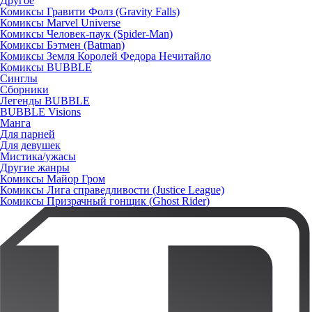
Другое
Комиксы Гравити Фолз (Gravity Falls)
Комиксы Marvel Universe
Комиксы Человек-паук (Spider-Man)
Комиксы Бэтмен (Batman)
Комиксы Земля Королей Федора Нечитайло
Комиксы BUBBLE
Синглы
Сборники
Легенды BUBBLE
BUBBLE Visions
Манга
Для парней
Для девушек
Мистика/ужасы
Другие жанры
Комиксы Майор Гром
Комиксы Лига справедливости (Justice League)
Комиксы Призрачный гонщик (Ghost Rider)