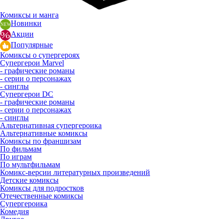
Комиксы и манга
Новинки
Акции
Популярные
Комиксы о супергероях
Супергерои Marvel
- графические романы
- серии о персонажах
- синглы
Супергерои DC
- графические романы
- серии о персонажах
- синглы
Альтернативная супергероика
Альтернативные комиксы
Комиксы по франшизам
По фильмам
По играм
По мультфильмам
Комикс-версии литературных произведений
Детские комиксы
Комиксы для подростков
Отечественные комиксы
Супергероика
Комедия