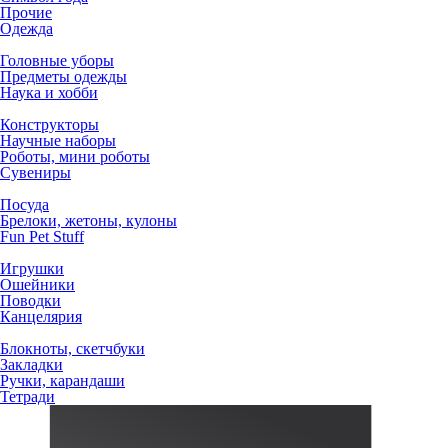
Прочие
Одежда
Головные уборы
Предметы одежды
Наука и хобби
Конструкторы
Научные наборы
Роботы, мини роботы
Сувениры
Посуда
Брелоки, жетоны, кулоны
Fun Pet Stuff
Игрушки
Ошейники
Поводки
Канцелярия
Блокноты, скетчбуки
Закладки
Ручки, карандаши
Тетради