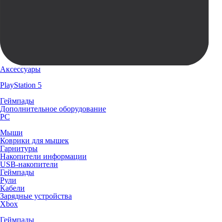
Аксессуары
PlayStation 5
Геймпады
Дополнительное оборудование
PC
Мыши
Коврики для мышек
Гарнитуры
Накопители информации
USB-накопители
Геймпады
Рули
Кабели
Зарядные устройства
Xbox
Геймпады