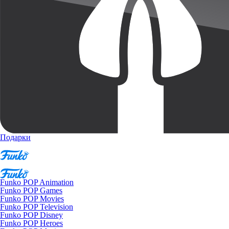
Подарки
Funko POP Animation
Funko POP Games
Funko POP Movies
Funko POP Television
Funko POP Disney
Funko POP Heroes