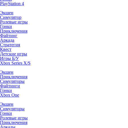
PlayStation 4
Экшен
Симулятор
Ролевые игры
Гонки
Приключения
Файтинг
Аркада
Стратегия
Квест
Детские игры
Игры Б/У
Xbox Series X/S
Экшен
Приключения
Симуляторы
Файтинги
Гонки
Xbox One
Экшен
Симуляторы
Гонки
Ролевые игры
Приключения
Аркады