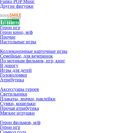
Funko POP Music
Другие фигурки
Герои игр
Герои кино, м/ф
Прочие
Настольные игры
Коллекционные карточные игры
Семейные, для вечеринок
По мотивам фильмов, игр, книг
В дорогу
Игры для детей
Головоломки
Атрибутика
Аксессуары героев
Светильники
Плакаты, значки, наклейки
Сумки, кошельки
Прочая атрибутика
Мягкие игрушки
Герои фильмов, м/ф
Герои игр
Символ года