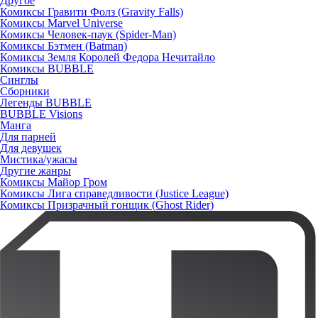
Другое
Комиксы Гравити Фолз (Gravity Falls)
Комиксы Marvel Universe
Комиксы Человек-паук (Spider-Man)
Комиксы Бэтмен (Batman)
Комиксы Земля Королей Федора Нечитайло
Комиксы BUBBLE
Синглы
Сборники
Легенды BUBBLE
BUBBLE Visions
Манга
Для парней
Для девушек
Мистика/ужасы
Другие жанры
Комиксы Майор Гром
Комиксы Лига справедливости (Justice League)
Комиксы Призрачный гонщик (Ghost Rider)