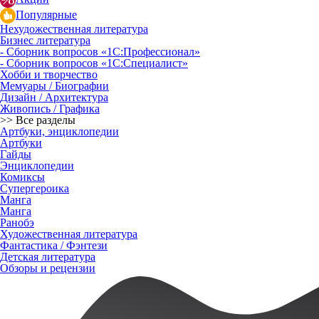
Популярные
Нехудожественная литература
Бизнес литература
- Сборник вопросов «1С:Профессионал»
- Сборник вопросов «1С:Специалист»
Хобби и творчество
Мемуары / Биографии
Дизайн / Архитектура
Живопись / Графика
>> Все разделы
Артбуки, энциклопедии
Артбуки
Гайды
Энциклопедии
Комиксы
Супергероика
Манга
Манга
Ранобэ
Художественная литература
Фантастика / Фэнтези
Детская литература
Обзоры и рецензии