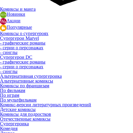
Комиксы и манга
Новинки
Акции
Популярные
Комиксы о супергероях
Супергерои Marvel
- графические романы
- серии о персонажах
- синглы
Супергерои DC
- графические романы
- серии о персонажах
- синглы
Альтернативная супергероика
Альтернативные комиксы
Комиксы по франшизам
По фильмам
По играм
По мультфильмам
Комикс-версии литературных произведений
Детские комиксы
Комиксы для подростков
Отечественные комиксы
Супергероика
Комедия