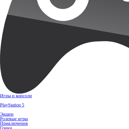
Игры и консоли
PlayStation 5
Экшен
Ролевые игры
Приключения
Гонки