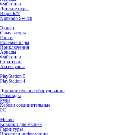
Файтинги
Детские игры
Игры Б/У
Nintendo Switch
Экшен
Симуляторы
Гонки
Ролевые игры
Приключения
Аркады
Файтинги
Стратегии
Аксессуары
PlayStation 5
PlayStation 4
Дополнительное оборудование
Геймпады
Рули
Кабели соединительные
PC
Мыши
Коврики для мышек
Гарнитуры
Носители информации