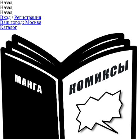
Назад
Назад
Назад
Вход
/
Регистрация
Ваш город:
Москва
Каталог