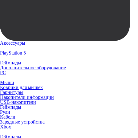
Аксессуары
PlayStation 5
Геймпады
Дополнительное оборудование
PC
Мыши
Коврики для мышек
Гарнитуры
Накопители информации
USB-накопители
Геймпады
Рули
Кабели
Зарядные устройства
Xbox
Геймпады