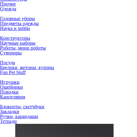
Прочие
Одежда
Головные уборы
Предметы одежды
Наука и хобби
Конструкторы
Научные наборы
Роботы, мини роботы
Сувениры
Посуда
Брелоки, жетоны, кулоны
Fun Pet Stuff
Игрушки
Ошейники
Поводки
Канцелярия
Блокноты, скетчбуки
Закладки
Ручки, карандаши
Тетради