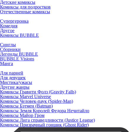
Детские комиксы
Комиксы для подростков
Отечественные комиксы
Супергероика
Комедия
Другое
Комиксы BUBBLE
Синглы
Сборники
Легенды BUBBLE
BUBBLE Visions
Манга
Для парней
Для девушек
Мистика/ужасы
Другие жанры
Комиксы Гравити Фолз (Gravity Falls)
Комиксы Marvel Universe
Комиксы Человек-паук (Spider-Man)
Комиксы Бэтмен (Batman)
Комиксы Земля Королей Федора Нечитайло
Комиксы Майор Гром
Комиксы Лига справедливости (Justice League)
Комиксы Призрачный гонщик (Ghost Rider)