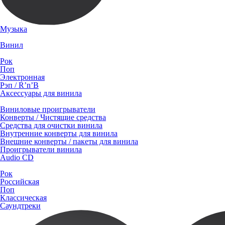
Музыка
Винил
Рок
Поп
Электронная
Рэп / R’n’B
Аксессуары для винила
Виниловые проигрыватели
Конверты / Чистящие средства
Средства для очистки винила
Внутренние конверты для винила
Внешние конверты / пакеты для винила
Проигрыватели винила
Audio CD
Рок
Российская
Поп
Классическая
Саундтреки