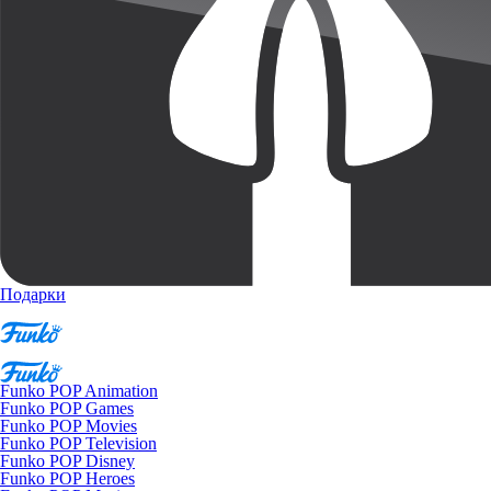
Подарки
Funko POP Animation
Funko POP Games
Funko POP Movies
Funko POP Television
Funko POP Disney
Funko POP Heroes