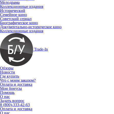
Мелодрама
Коллекционные издания
Исторический
Семейное кино
Советский сериал
Биографическое кино
Документально-историческое кино
Коллекционные издания
Trade-In
Обзоры
Новости
Где купить
Что с моим заказом?
Оплата и доставка
Мои бонусы
Помощь
О нас
Задать вопрос
8 (800)-333-42-63
Оплата и доставка
О нас