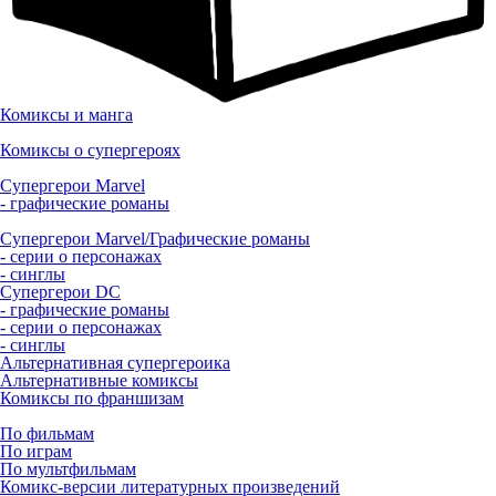
Комиксы и манга
Комиксы о супергероях
Супергерои Marvel
- графические романы
Супергерои Marvel/Графические романы
- серии о персонажах
- синглы
Супергерои DC
- графические романы
- серии о персонажах
- синглы
Альтернативная супергероика
Альтернативные комиксы
Комиксы по франшизам
По фильмам
По играм
По мультфильмам
Комикс-версии литературных произведений