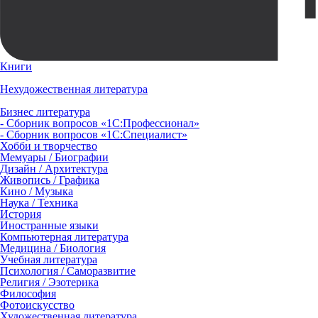
Книги
Нехудожественная литература
Бизнес литература
- Сборник вопросов «1С:Профессионал»
- Сборник вопросов «1С:Специалист»
Хобби и творчество
Мемуары / Биографии
Дизайн / Архитектура
Живопись / Графика
Кино / Музыка
Наука / Техника
История
Иностранные языки
Компьютерная литература
Медицина / Биология
Учебная литература
Психология / Саморазвитие
Религия / Эзотерика
Философия
Фотоискусство
Художественная литература