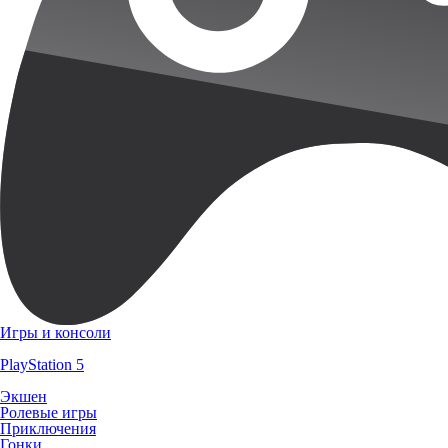
Игры и консоли
PlayStation 5
Экшен
Ролевые игры
Приключения
Гонки