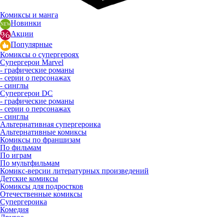
Комиксы и манга
Новинки
Акции
Популярные
Комиксы о супергероях
Супергерои Marvel
- графические романы
- серии о персонажах
- синглы
Супергерои DC
- графические романы
- серии о персонажах
- синглы
Альтернативная супергероика
Альтернативные комиксы
Комиксы по франшизам
По фильмам
По играм
По мультфильмам
Комикс-версии литературных произведений
Детские комиксы
Комиксы для подростков
Отечественные комиксы
Супергероика
Комедия