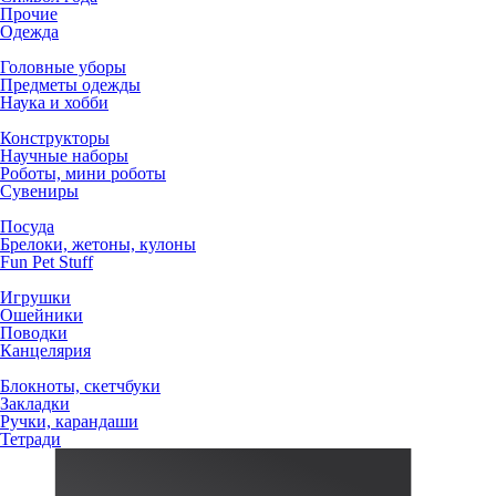
Прочие
Одежда
Головные уборы
Предметы одежды
Наука и хобби
Конструкторы
Научные наборы
Роботы, мини роботы
Сувениры
Посуда
Брелоки, жетоны, кулоны
Fun Pet Stuff
Игрушки
Ошейники
Поводки
Канцелярия
Блокноты, скетчбуки
Закладки
Ручки, карандаши
Тетради