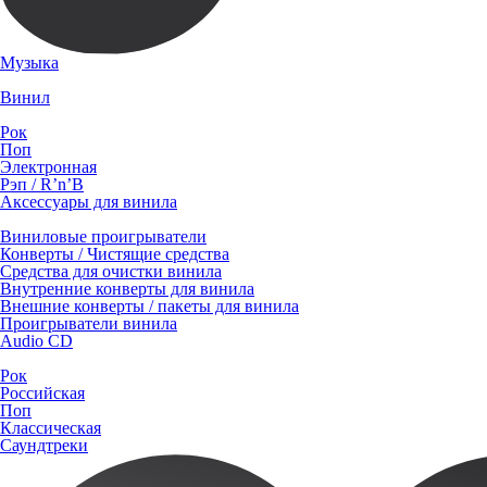
Музыка
Винил
Рок
Поп
Электронная
Рэп / R’n’B
Аксессуары для винила
Виниловые проигрыватели
Конверты / Чистящие средства
Средства для очистки винила
Внутренние конверты для винила
Внешние конверты / пакеты для винила
Проигрыватели винила
Audio CD
Рок
Российская
Поп
Классическая
Саундтреки