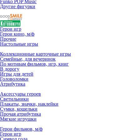
Funko POP Music
Другие фигурки
Герои игр
Герои кино, м/ф
Прочие
Настольные игры
Коллекционные карточные игры
Семейные, для вечеринок
По мотивам фильмов, игр, книг
В дорогу
Игры для детей
Головоломки
Атрибутика
Аксессуары героев
Светильники
Плакаты, значки, наклейки
Сумки, кошельки
Прочая атрибутика
Мягкие игрушки
Герои фильмов, м/ф
Герои игр
Символ года