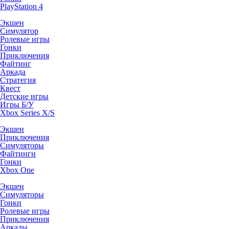
PlayStation 4
Экшен
Симулятор
Ролевые игры
Гонки
Приключения
Файтинг
Аркада
Стратегия
Квест
Детские игры
Игры Б/У
Xbox Series X/S
Экшен
Приключения
Симуляторы
Файтинги
Гонки
Xbox One
Экшен
Симуляторы
Гонки
Ролевые игры
Приключения
Аркады