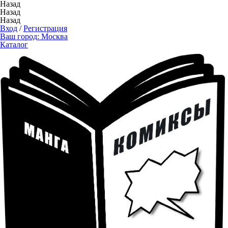
Назад
Назад
Назад
Вход
/
Регистрация
Ваш город:
Москва
Каталог