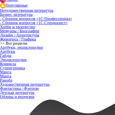
Популярные
Нехудожественная литература
Бизнес литература
- Сборник вопросов «1С:Профессионал»
- Сборник вопросов «1С:Специалист»
Хобби и творчество
Мемуары / Биографии
Дизайн / Архитектура
Живопись / Графика
>> Все разделы
Артбуки, энциклопедии
Артбуки
Гайды
Энциклопедии
Комиксы
Супергероика
Манга
Манга
Ранобэ
Художественная литература
Фантастика / Фэнтези
Детская литература
Обзоры и рецензии