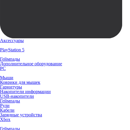
Аксессуары
PlayStation 5
Геймпады
Дополнительное оборудование
PC
Мыши
Коврики для мышек
Гарнитуры
Накопители информации
USB-накопители
Геймпады
Рули
Кабели
Зарядные устройства
Xbox
Геймпады