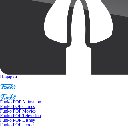
Подарки
Funko POP Animation
Funko POP Games
Funko POP Movies
Funko POP Television
Funko POP Disney
Funko POP Heroes