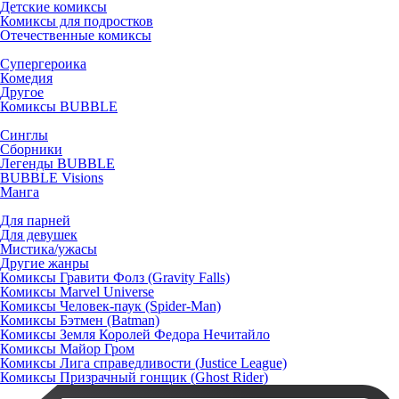
Детские комиксы
Комиксы для подростков
Отечественные комиксы
Супергероика
Комедия
Другое
Комиксы BUBBLE
Синглы
Сборники
Легенды BUBBLE
BUBBLE Visions
Манга
Для парней
Для девушек
Мистика/ужасы
Другие жанры
Комиксы Гравити Фолз (Gravity Falls)
Комиксы Marvel Universe
Комиксы Человек-паук (Spider-Man)
Комиксы Бэтмен (Batman)
Комиксы Земля Королей Федора Нечитайло
Комиксы Майор Гром
Комиксы Лига справедливости (Justice League)
Комиксы Призрачный гонщик (Ghost Rider)