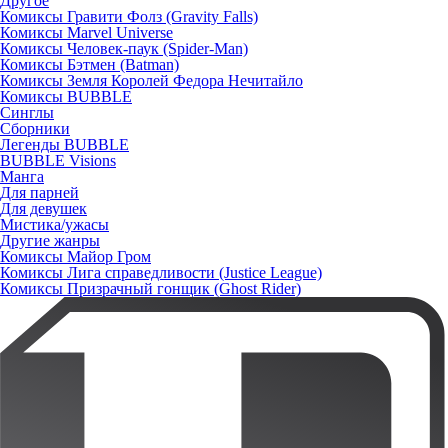
Другое
Комиксы Гравити Фолз (Gravity Falls)
Комиксы Marvel Universe
Комиксы Человек-паук (Spider-Man)
Комиксы Бэтмен (Batman)
Комиксы Земля Королей Федора Нечитайло
Комиксы BUBBLE
Синглы
Сборники
Легенды BUBBLE
BUBBLE Visions
Манга
Для парней
Для девушек
Мистика/ужасы
Другие жанры
Комиксы Майор Гром
Комиксы Лига справедливости (Justice League)
Комиксы Призрачный гонщик (Ghost Rider)