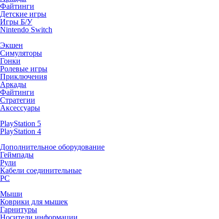
Файтинги
Детские игры
Игры Б/У
Nintendo Switch
Экшен
Симуляторы
Гонки
Ролевые игры
Приключения
Аркады
Файтинги
Стратегии
Аксессуары
PlayStation 5
PlayStation 4
Дополнительное оборудование
Геймпады
Рули
Кабели соединительные
PC
Мыши
Коврики для мышек
Гарнитуры
Носители информации