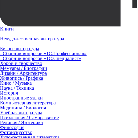
Книги
Нехудожественная литература
Бизнес литература
- Сборник вопросов «1С:Профессионал»
- Сборник вопросов «1С:Специалист»
Хобби и творчество
Мемуары / Биографии
Дизайн / Архитектура
Живопись / Графика
Кино / Музыка
Наука / Техника
История
Иностранные языки
Компьютерная литература
Медицина / Биология
Учебная литература
Психология / Саморазвитие
Религия / Эзотерика
Философия
Фотоискусство
Художественная литература