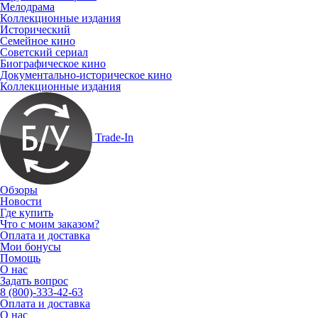
Мелодрама
Коллекционные издания
Исторический
Семейное кино
Советский сериал
Биографическое кино
Документально-историческое кино
Коллекционные издания
Trade-In
Обзоры
Новости
Где купить
Что с моим заказом?
Оплата и доставка
Мои бонусы
Помощь
О нас
Задать вопрос
8 (800)-333-42-63
Оплата и доставка
О нас