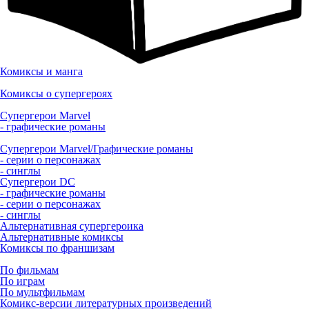
Комиксы и манга
Комиксы о супергероях
Супергерои Marvel
- графические романы
Супергерои Marvel/Графические романы
- серии о персонажах
- синглы
Супергерои DC
- графические романы
- серии о персонажах
- синглы
Альтернативная супергероика
Альтернативные комиксы
Комиксы по франшизам
По фильмам
По играм
По мультфильмам
Комикс-версии литературных произведений