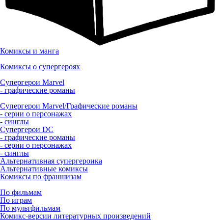
Комиксы и манга
Комиксы о супергероях
Супергерои Marvel
- графические романы
Супергерои Marvel/Графические романы
- серии о персонажах
- синглы
Супергерои DC
- графические романы
- серии о персонажах
- синглы
Альтернативная супергероика
Альтернативные комиксы
Комиксы по франшизам
По фильмам
По играм
По мультфильмам
Комикс-версии литературных произведений