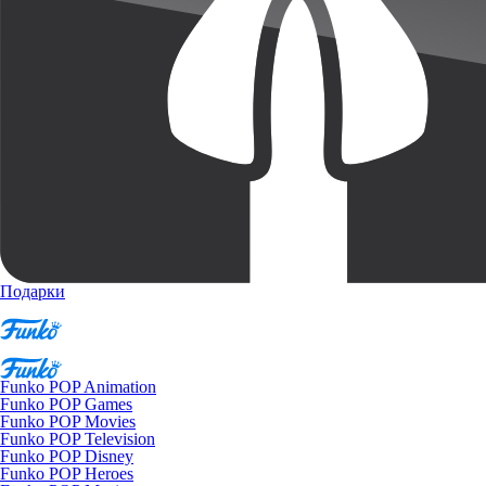
Подарки
Funko POP Animation
Funko POP Games
Funko POP Movies
Funko POP Television
Funko POP Disney
Funko POP Heroes