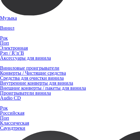
Музыка
Винил
Рок
Поп
Электронная
Рэп / R’n’B
Аксессуары для винила
Виниловые проигрыватели
Конверты / Чистящие средства
Средства для очистки винила
Внутренние конверты для винила
Внешние конверты / пакеты для винила
Проигрыватели винила
Audio CD
Рок
Российская
Поп
Классическая
Саундтреки