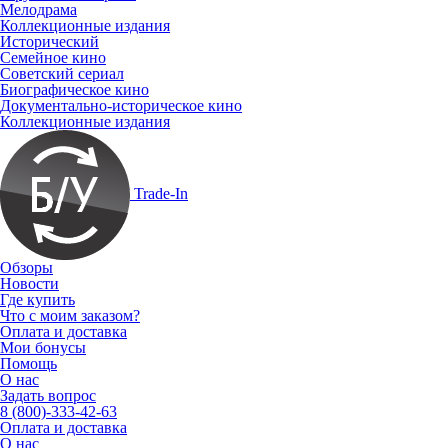
Мелодрама
Коллекционные издания
Исторический
Семейное кино
Советский сериал
Биографическое кино
Документально-историческое кино
Коллекционные издания
Trade-In
Обзоры
Новости
Где купить
Что с моим заказом?
Оплата и доставка
Мои бонусы
Помощь
О нас
Задать вопрос
8 (800)-333-42-63
Оплата и доставка
О нас