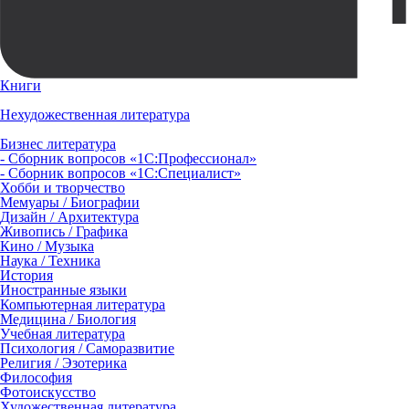
Книги
Нехудожественная литература
Бизнес литература
- Сборник вопросов «1С:Профессионал»
- Сборник вопросов «1С:Специалист»
Хобби и творчество
Мемуары / Биографии
Дизайн / Архитектура
Живопись / Графика
Кино / Музыка
Наука / Техника
История
Иностранные языки
Компьютерная литература
Медицина / Биология
Учебная литература
Психология / Саморазвитие
Религия / Эзотерика
Философия
Фотоискусство
Художественная литература