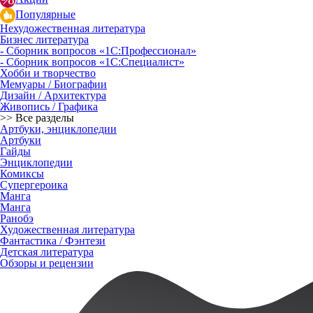
Популярные
Нехудожественная литература
Бизнес литература
- Сборник вопросов «1С:Профессионал»
- Сборник вопросов «1С:Специалист»
Хобби и творчество
Мемуары / Биографии
Дизайн / Архитектура
Живопись / Графика
>> Все разделы
Артбуки, энциклопедии
Артбуки
Гайды
Энциклопедии
Комиксы
Супергероика
Манга
Манга
Ранобэ
Художественная литература
Фантастика / Фэнтези
Детская литература
Обзоры и рецензии