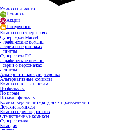
Комиксы и манга
Новинки
Акции
Популярные
Комиксы о супергероях
Супергерои Marvel
- графические романы
- серии о персонажах
- синглы
Супергерои DC
- графические романы
- серии о персонажах
- синглы
Альтернативная супергероика
Альтернативные комиксы
Комиксы по франшизам
По фильмам
По играм
По мультфильмам
Комикс-версии литературных произведений
Детские комиксы
Комиксы для подростков
Отечественные комиксы
Супергероика
Комедия