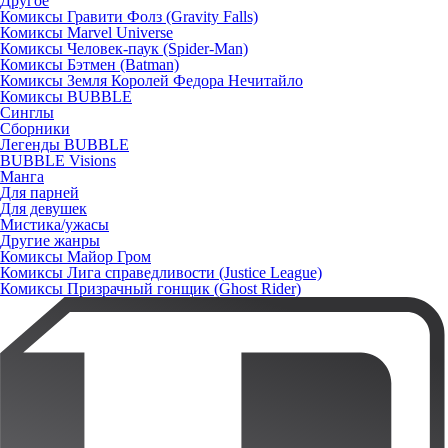
Другое
Комиксы Гравити Фолз (Gravity Falls)
Комиксы Marvel Universe
Комиксы Человек-паук (Spider-Man)
Комиксы Бэтмен (Batman)
Комиксы Земля Королей Федора Нечитайло
Комиксы BUBBLE
Синглы
Сборники
Легенды BUBBLE
BUBBLE Visions
Манга
Для парней
Для девушек
Мистика/ужасы
Другие жанры
Комиксы Майор Гром
Комиксы Лига справедливости (Justice League)
Комиксы Призрачный гонщик (Ghost Rider)