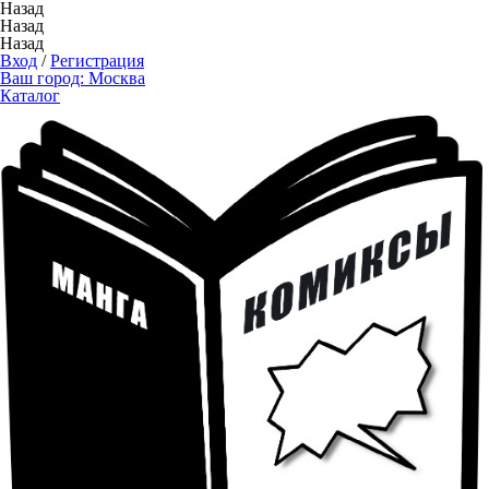
Назад
Назад
Назад
Вход
/
Регистрация
Ваш город:
Москва
Каталог