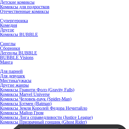
Детские комиксы
Комиксы для подростков
Отечественные комиксы
Супергероика
Комедия
Другое
Комиксы BUBBLE
Синглы
Сборники
Легенды BUBBLE
BUBBLE Visions
Манга
Для парней
Для девушек
Мистика/ужасы
Другие жанры
Комиксы Гравити Фолз (Gravity Falls)
Комиксы Marvel Universe
Комиксы Человек-паук (Spider-Man)
Комиксы Бэтмен (Batman)
Комиксы Земля Королей Федора Нечитайло
Комиксы Майор Гром
Комиксы Лига справедливости (Justice League)
Комиксы Призрачный гонщик (Ghost Rider)