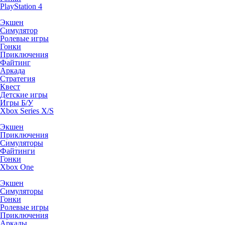
PlayStation 4
Экшен
Симулятор
Ролевые игры
Гонки
Приключения
Файтинг
Аркада
Стратегия
Квест
Детские игры
Игры Б/У
Xbox Series X/S
Экшен
Приключения
Симуляторы
Файтинги
Гонки
Xbox One
Экшен
Симуляторы
Гонки
Ролевые игры
Приключения
Аркады