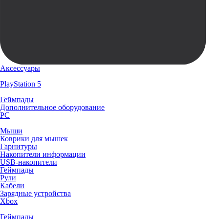
Аксессуары
PlayStation 5
Геймпады
Дополнительное оборудование
PC
Мыши
Коврики для мышек
Гарнитуры
Накопители информации
USB-накопители
Геймпады
Рули
Кабели
Зарядные устройства
Xbox
Геймпады