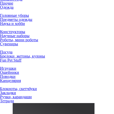
Прочие
Одежда
Головные уборы
Предметы одежды
Наука и хобби
Конструкторы
Научные наборы
Роботы, мини роботы
Сувениры
Посуда
Брелоки, жетоны, кулоны
Fun Pet Stuff
Игрушки
Ошейники
Поводки
Канцелярия
Блокноты, скетчбуки
Закладки
Ручки, карандаши
Тетради