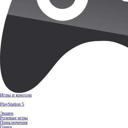
Игры и консоли
PlayStation 5
Экшен
Ролевые игры
Приключения
Гонки