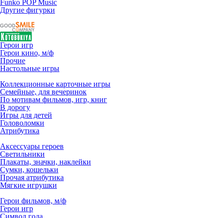
Funko POP Music
Другие фигурки
Герои игр
Герои кино, м/ф
Прочие
Настольные игры
Коллекционные карточные игры
Семейные, для вечеринок
По мотивам фильмов, игр, книг
В дорогу
Игры для детей
Головоломки
Атрибутика
Аксессуары героев
Светильники
Плакаты, значки, наклейки
Сумки, кошельки
Прочая атрибутика
Мягкие игрушки
Герои фильмов, м/ф
Герои игр
Символ года