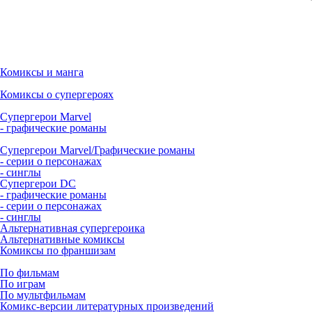
Комиксы и манга
Комиксы о супергероях
Супергерои Marvel
- графические романы
Супергерои Marvel/Графические романы
- серии о персонажах
- синглы
Супергерои DC
- графические романы
- серии о персонажах
- синглы
Альтернативная супергероика
Альтернативные комиксы
Комиксы по франшизам
По фильмам
По играм
По мультфильмам
Комикс-версии литературных произведений