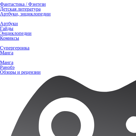
Фантастика / Фэнтези
Детская литература
Артбуки, энциклопедии
Артбуки
Гайды
Энциклопедии
Комиксы
Супергероика
Манга
Манга
Ранобэ
Обзоры и рецензии