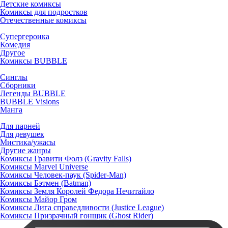
Детские комиксы
Комиксы для подростков
Отечественные комиксы
Супергероика
Комедия
Другое
Комиксы BUBBLE
Синглы
Сборники
Легенды BUBBLE
BUBBLE Visions
Манга
Для парней
Для девушек
Мистика/ужасы
Другие жанры
Комиксы Гравити Фолз (Gravity Falls)
Комиксы Marvel Universe
Комиксы Человек-паук (Spider-Man)
Комиксы Бэтмен (Batman)
Комиксы Земля Королей Федора Нечитайло
Комиксы Майор Гром
Комиксы Лига справедливости (Justice League)
Комиксы Призрачный гонщик (Ghost Rider)