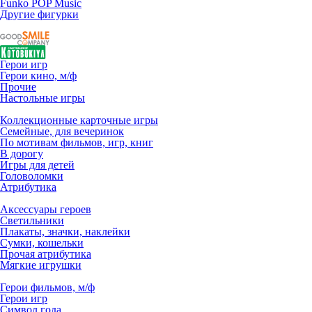
Funko POP Music
Другие фигурки
Герои игр
Герои кино, м/ф
Прочие
Настольные игры
Коллекционные карточные игры
Семейные, для вечеринок
По мотивам фильмов, игр, книг
В дорогу
Игры для детей
Головоломки
Атрибутика
Аксессуары героев
Светильники
Плакаты, значки, наклейки
Сумки, кошельки
Прочая атрибутика
Мягкие игрушки
Герои фильмов, м/ф
Герои игр
Символ года