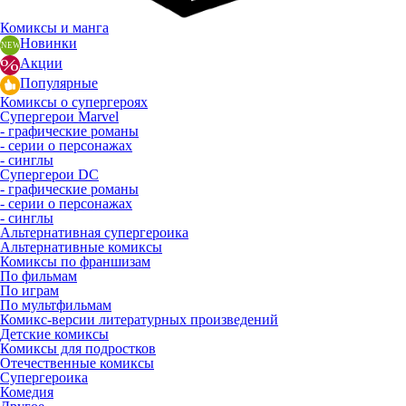
Комиксы и манга
Новинки
Акции
Популярные
Комиксы о супергероях
Супергерои Marvel
- графические романы
- серии о персонажах
- синглы
Супергерои DC
- графические романы
- серии о персонажах
- синглы
Альтернативная супергероика
Альтернативные комиксы
Комиксы по франшизам
По фильмам
По играм
По мультфильмам
Комикс-версии литературных произведений
Детские комиксы
Комиксы для подростков
Отечественные комиксы
Супергероика
Комедия