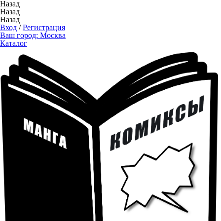
Назад
Назад
Назад
Вход
/
Регистрация
Ваш город:
Москва
Каталог