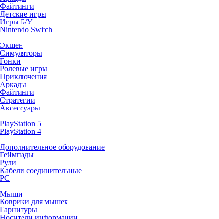
Файтинги
Детские игры
Игры Б/У
Nintendo Switch
Экшен
Симуляторы
Гонки
Ролевые игры
Приключения
Аркады
Файтинги
Стратегии
Аксессуары
PlayStation 5
PlayStation 4
Дополнительное оборудование
Геймпады
Рули
Кабели соединительные
PC
Мыши
Коврики для мышек
Гарнитуры
Носители информации