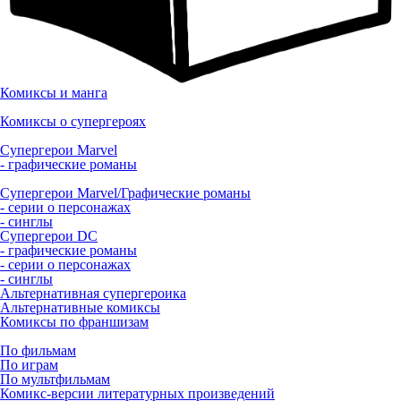
Комиксы и манга
Комиксы о супергероях
Супергерои Marvel
- графические романы
Супергерои Marvel/Графические романы
- серии о персонажах
- синглы
Супергерои DC
- графические романы
- серии о персонажах
- синглы
Альтернативная супергероика
Альтернативные комиксы
Комиксы по франшизам
По фильмам
По играм
По мультфильмам
Комикс-версии литературных произведений