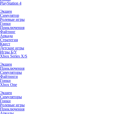
PlayStation 4
Экшен
Симулятор
Ролевые игры
Гонки
Приключения
Файтинг
Аркада
Стратегия
Квест
Детские игры
Игры Б/У
Xbox Series X/S
Экшен
Приключения
Симуляторы
Файтинги
Гонки
Xbox One
Экшен
Симуляторы
Гонки
Ролевые игры
Приключения
Аркады