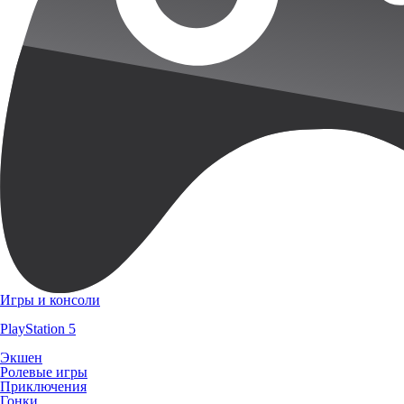
Игры и консоли
PlayStation 5
Экшен
Ролевые игры
Приключения
Гонки