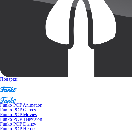
Подарки
Funko POP Animation
Funko POP Games
Funko POP Movies
Funko POP Television
Funko POP Disney
Funko POP Heroes