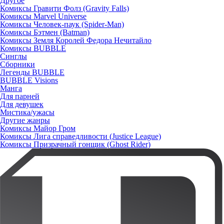
Другое
Комиксы Гравити Фолз (Gravity Falls)
Комиксы Marvel Universe
Комиксы Человек-паук (Spider-Man)
Комиксы Бэтмен (Batman)
Комиксы Земля Королей Федора Нечитайло
Комиксы BUBBLE
Синглы
Сборники
Легенды BUBBLE
BUBBLE Visions
Манга
Для парней
Для девушек
Мистика/ужасы
Другие жанры
Комиксы Майор Гром
Комиксы Лига справедливости (Justice League)
Комиксы Призрачный гонщик (Ghost Rider)