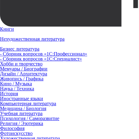
Книги
Нехудожественная литература
Бизнес литература
- Сборник вопросов «1С:Профессионал»
- Сборник вопросов «1С:Специалист»
Хобби и творчество
Мемуары / Биографии
Дизайн / Архитектура
Живопись / Графика
Кино / Музыка
Наука / Техника
История
Иностранные языки
Компьютерная литература
Медицина / Биология
Учебная литература
Психология / Саморазвитие
Религия / Эзотерика
Философия
Фотоискусство
Художественная литература