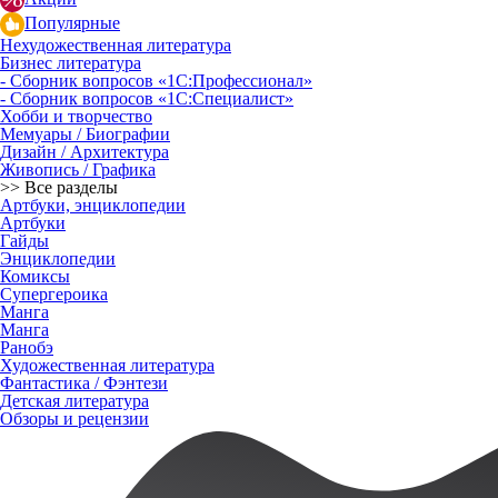
Популярные
Нехудожественная литература
Бизнес литература
- Сборник вопросов «1С:Профессионал»
- Сборник вопросов «1С:Специалист»
Хобби и творчество
Мемуары / Биографии
Дизайн / Архитектура
Живопись / Графика
>> Все разделы
Артбуки, энциклопедии
Артбуки
Гайды
Энциклопедии
Комиксы
Супергероика
Манга
Манга
Ранобэ
Художественная литература
Фантастика / Фэнтези
Детская литература
Обзоры и рецензии