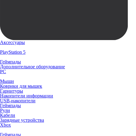
Аксессуары
PlayStation 5
Геймпады
Дополнительное оборудование
PC
Мыши
Коврики для мышек
Гарнитуры
Накопители информации
USB-накопители
Геймпады
Рули
Кабели
Зарядные устройства
Xbox
Геймпады