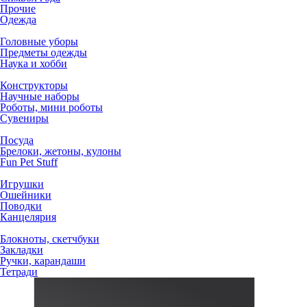
Прочие
Одежда
Головные уборы
Предметы одежды
Наука и хобби
Конструкторы
Научные наборы
Роботы, мини роботы
Сувениры
Посуда
Брелоки, жетоны, кулоны
Fun Pet Stuff
Игрушки
Ошейники
Поводки
Канцелярия
Блокноты, скетчбуки
Закладки
Ручки, карандаши
Тетради