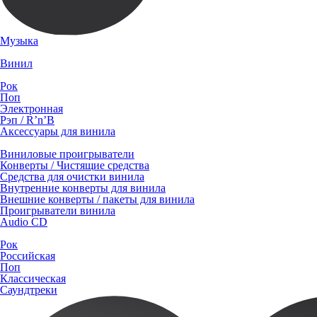
Музыка
Винил
Рок
Поп
Электронная
Рэп / R’n’B
Аксессуары для винила
Виниловые проигрыватели
Конверты / Чистящие средства
Средства для очистки винила
Внутренние конверты для винила
Внешние конверты / пакеты для винила
Проигрыватели винила
Audio CD
Рок
Российская
Поп
Классическая
Саундтреки