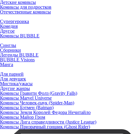
Детские комиксы
Комиксы для подростков
Отечественные комиксы
Супергероика
Комедия
Другое
Комиксы BUBBLE
Синглы
Сборники
Легенды BUBBLE
BUBBLE Visions
Манга
Для парней
Для девушек
Мистика/ужасы
Другие жанры
Комиксы Гравити Фолз (Gravity Falls)
Комиксы Marvel Universe
Комиксы Человек-паук (Spider-Man)
Комиксы Бэтмен (Batman)
Комиксы Земля Королей Федора Нечитайло
Комиксы Майор Гром
Комиксы Лига справедливости (Justice League)
Комиксы Призрачный гонщик (Ghost Rider)