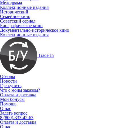
Мелодрама
Коллекционные издания
Исторический
Семейное кино
Советский сериал
Биографическое кино
Документально-историческое кино
Коллекционные издания
Trade-In
Обзоры
Новости
Где купить
Что с моим заказом?
Оплата и доставка
Мои бонусы
Помощь
О нас
Задать вопрос
8 (800)-333-42-63
Оплата и доставка
О нас