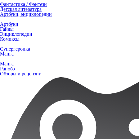
Фантастика / Фэнтези
Детская литература
Артбуки, энциклопедии
Артбуки
Гайды
Энциклопедии
Комиксы
Супергероика
Манга
Манга
Ранобэ
Обзоры и рецензии