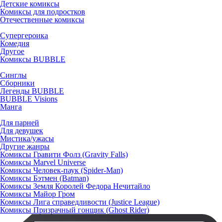
Детские комиксы
Комиксы для подростков
Отечественные комиксы
Супергероика
Комедия
Другое
Комиксы BUBBLE
Синглы
Сборники
Легенды BUBBLE
BUBBLE Visions
Манга
Для парней
Для девушек
Мистика/ужасы
Другие жанры
Комиксы Гравити Фолз (Gravity Falls)
Комиксы Marvel Universe
Комиксы Человек-паук (Spider-Man)
Комиксы Бэтмен (Batman)
Комиксы Земля Королей Федора Нечитайло
Комиксы Майор Гром
Комиксы Лига справедливости (Justice League)
Комиксы Призрачный гонщик (Ghost Rider)