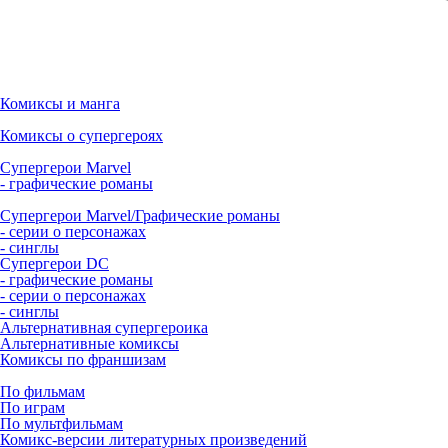
Комиксы и манга
Комиксы о супергероях
Супергерои Marvel
- графические романы
Супергерои Marvel/Графические романы
- серии о персонажах
- синглы
Супергерои DC
- графические романы
- серии о персонажах
- синглы
Альтернативная супергероика
Альтернативные комиксы
Комиксы по франшизам
По фильмам
По играм
По мультфильмам
Комикс-версии литературных произведений