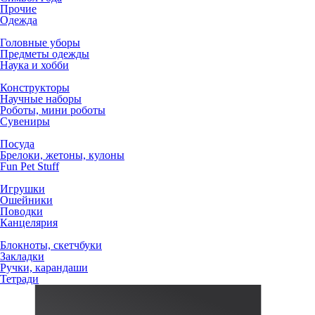
Прочие
Одежда
Головные уборы
Предметы одежды
Наука и хобби
Конструкторы
Научные наборы
Роботы, мини роботы
Сувениры
Посуда
Брелоки, жетоны, кулоны
Fun Pet Stuff
Игрушки
Ошейники
Поводки
Канцелярия
Блокноты, скетчбуки
Закладки
Ручки, карандаши
Тетради