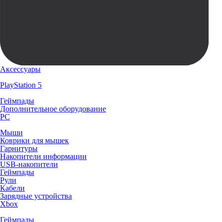
Аксессуары
PlayStation 5
Геймпады
Дополнительное оборудование
PC
Мыши
Коврики для мышек
Гарнитуры
Накопители информации
USB-накопители
Геймпады
Рули
Кабели
Зарядные устройства
Xbox
Геймпады