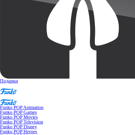
Подарки
Funko POP Animation
Funko POP Games
Funko POP Movies
Funko POP Television
Funko POP Disney
Funko POP Heroes