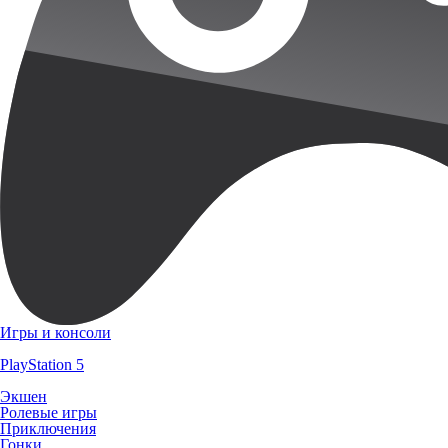
Игры и консоли
PlayStation 5
Экшен
Ролевые игры
Приключения
Гонки