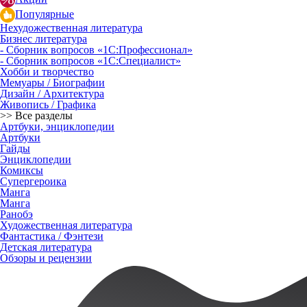
Популярные
Нехудожественная литература
Бизнес литература
- Сборник вопросов «1С:Профессионал»
- Сборник вопросов «1С:Специалист»
Хобби и творчество
Мемуары / Биографии
Дизайн / Архитектура
Живопись / Графика
>> Все разделы
Артбуки, энциклопедии
Артбуки
Гайды
Энциклопедии
Комиксы
Супергероика
Манга
Манга
Ранобэ
Художественная литература
Фантастика / Фэнтези
Детская литература
Обзоры и рецензии