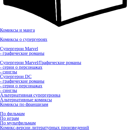
Комиксы и манга
Комиксы о супергероях
Супергерои Marvel
- графические романы
Супергерои Marvel/Графические романы
- серии о персонажах
- синглы
Супергерои DC
- графические романы
- серии о персонажах
- синглы
Альтернативная супергероика
Альтернативные комиксы
Комиксы по франшизам
По фильмам
По играм
По мультфильмам
Комикс-версии литературных произведений