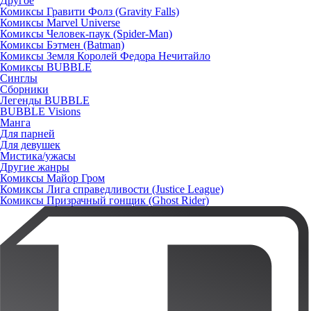
Другое
Комиксы Гравити Фолз (Gravity Falls)
Комиксы Marvel Universe
Комиксы Человек-паук (Spider-Man)
Комиксы Бэтмен (Batman)
Комиксы Земля Королей Федора Нечитайло
Комиксы BUBBLE
Синглы
Сборники
Легенды BUBBLE
BUBBLE Visions
Манга
Для парней
Для девушек
Мистика/ужасы
Другие жанры
Комиксы Майор Гром
Комиксы Лига справедливости (Justice League)
Комиксы Призрачный гонщик (Ghost Rider)