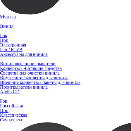
Музыка
Винил
Рок
Поп
Электронная
Рэп / R’n’B
Аксессуары для винила
Виниловые проигрыватели
Конверты / Чистящие средства
Средства для очистки винила
Внутренние конверты для винила
Внешние конверты / пакеты для винила
Проигрыватели винила
Audio CD
Рок
Российская
Поп
Классическая
Саундтреки