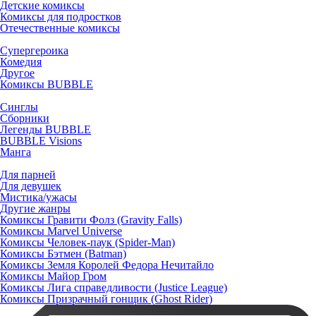
Детские комиксы
Комиксы для подростков
Отечественные комиксы
Супергероика
Комедия
Другое
Комиксы BUBBLE
Синглы
Сборники
Легенды BUBBLE
BUBBLE Visions
Манга
Для парней
Для девушек
Мистика/ужасы
Другие жанры
Комиксы Гравити Фолз (Gravity Falls)
Комиксы Marvel Universe
Комиксы Человек-паук (Spider-Man)
Комиксы Бэтмен (Batman)
Комиксы Земля Королей Федора Нечитайло
Комиксы Майор Гром
Комиксы Лига справедливости (Justice League)
Комиксы Призрачный гонщик (Ghost Rider)