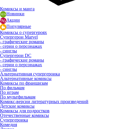
Комиксы и манга
Новинки
Акции
Популярные
Комиксы о супергероях
Супергерои Marvel
- графические романы
- серии о персонажах
- синглы
Супергерои DC
- графические романы
- серии о персонажах
- синглы
Альтернативная супергероика
Альтернативные комиксы
Комиксы по франшизам
По фильмам
По играм
По мультфильмам
Комикс-версии литературных произведений
Детские комиксы
Комиксы для подростков
Отечественные комиксы
Супергероика
Комедия