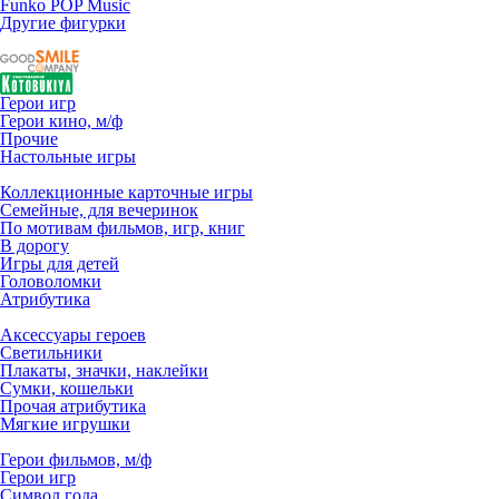
Funko POP Music
Другие фигурки
Герои игр
Герои кино, м/ф
Прочие
Настольные игры
Коллекционные карточные игры
Семейные, для вечеринок
По мотивам фильмов, игр, книг
В дорогу
Игры для детей
Головоломки
Атрибутика
Аксессуары героев
Светильники
Плакаты, значки, наклейки
Сумки, кошельки
Прочая атрибутика
Мягкие игрушки
Герои фильмов, м/ф
Герои игр
Символ года