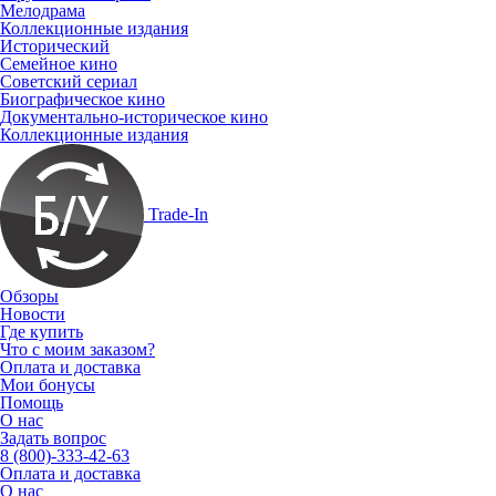
Мелодрама
Коллекционные издания
Исторический
Семейное кино
Советский сериал
Биографическое кино
Документально-историческое кино
Коллекционные издания
Trade-In
Обзоры
Новости
Где купить
Что с моим заказом?
Оплата и доставка
Мои бонусы
Помощь
О нас
Задать вопрос
8 (800)-333-42-63
Оплата и доставка
О нас