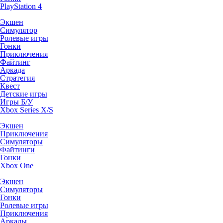
PlayStation 4
Экшен
Симулятор
Ролевые игры
Гонки
Приключения
Файтинг
Аркада
Стратегия
Квест
Детские игры
Игры Б/У
Xbox Series X/S
Экшен
Приключения
Симуляторы
Файтинги
Гонки
Xbox One
Экшен
Симуляторы
Гонки
Ролевые игры
Приключения
Аркады