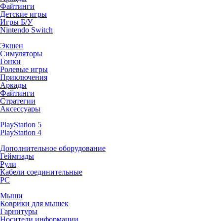
Файтинги
Детские игры
Игры Б/У
Nintendo Switch
Экшен
Симуляторы
Гонки
Ролевые игры
Приключения
Аркады
Файтинги
Стратегии
Аксессуары
PlayStation 5
PlayStation 4
Дополнительное оборудование
Геймпады
Рули
Кабели соединительные
PC
Мыши
Коврики для мышек
Гарнитуры
Носители информации