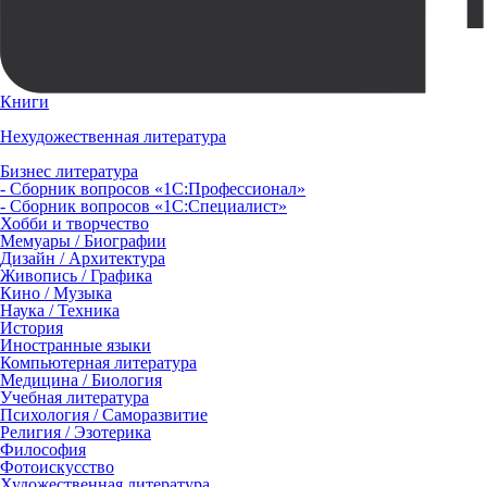
Книги
Нехудожественная литература
Бизнес литература
- Сборник вопросов «1С:Профессионал»
- Сборник вопросов «1С:Специалист»
Хобби и творчество
Мемуары / Биографии
Дизайн / Архитектура
Живопись / Графика
Кино / Музыка
Наука / Техника
История
Иностранные языки
Компьютерная литература
Медицина / Биология
Учебная литература
Психология / Саморазвитие
Религия / Эзотерика
Философия
Фотоискусство
Художественная литература