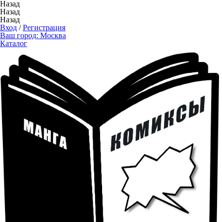
Назад
Назад
Назад
Вход
/
Регистрация
Ваш город:
Москва
Каталог