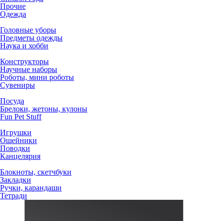
Прочие
Одежда
Головные уборы
Предметы одежды
Наука и хобби
Конструкторы
Научные наборы
Роботы, мини роботы
Сувениры
Посуда
Брелоки, жетоны, кулоны
Fun Pet Stuff
Игрушки
Ошейники
Поводки
Канцелярия
Блокноты, скетчбуки
Закладки
Ручки, карандаши
Тетради