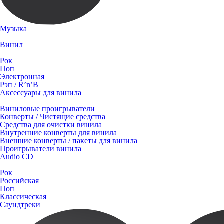
Музыка
Винил
Рок
Поп
Электронная
Рэп / R’n’B
Аксессуары для винила
Виниловые проигрыватели
Конверты / Чистящие средства
Средства для очистки винила
Внутренние конверты для винила
Внешние конверты / пакеты для винила
Проигрыватели винила
Audio CD
Рок
Российская
Поп
Классическая
Саундтреки