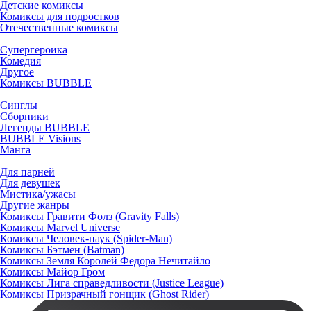
Детские комиксы
Комиксы для подростков
Отечественные комиксы
Супергероика
Комедия
Другое
Комиксы BUBBLE
Синглы
Сборники
Легенды BUBBLE
BUBBLE Visions
Манга
Для парней
Для девушек
Мистика/ужасы
Другие жанры
Комиксы Гравити Фолз (Gravity Falls)
Комиксы Marvel Universe
Комиксы Человек-паук (Spider-Man)
Комиксы Бэтмен (Batman)
Комиксы Земля Королей Федора Нечитайло
Комиксы Майор Гром
Комиксы Лига справедливости (Justice League)
Комиксы Призрачный гонщик (Ghost Rider)