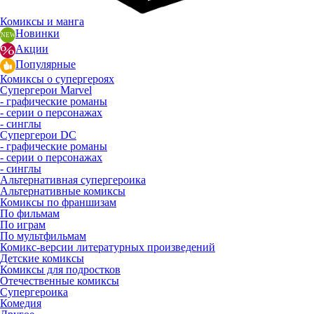
Комиксы и манга
Новинки
Акции
Популярные
Комиксы о супергероях
Супергерои Marvel
- графические романы
- серии о персонажах
- синглы
Супергерои DC
- графические романы
- серии о персонажах
- синглы
Альтернативная супергероика
Альтернативные комиксы
Комиксы по франшизам
По фильмам
По играм
По мультфильмам
Комикс-версии литературных произведений
Детские комиксы
Комиксы для подростков
Отечественные комиксы
Супергероика
Комедия