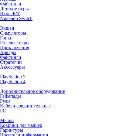
Файтинги
Детские игры
Игры Б/У
Nintendo Switch
Экшен
Симуляторы
Гонки
Ролевые игры
Приключения
Аркады
Файтинги
Стратегии
Аксессуары
PlayStation 5
PlayStation 4
Дополнительное оборудование
Геймпады
Рули
Кабели соединительные
PC
Мыши
Коврики для мышек
Гарнитуры
Носители информации