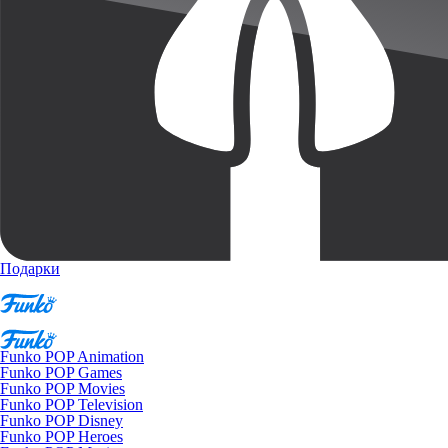
Подарки
Funko POP Animation
Funko POP Games
Funko POP Movies
Funko POP Television
Funko POP Disney
Funko POP Heroes