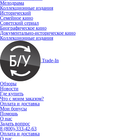
Мелодрама
Коллекционные издания
Исторический
Семейное кино
Советский сериал
Биографическое кино
Документально-историческое кино
Коллекционные издания
Trade-In
Обзоры
Новости
Где купить
Что с моим заказом?
Оплата и доставка
Мои бонусы
Помощь
О нас
Задать вопрос
8 (800)-333-42-63
Оплата и доставка
О нас