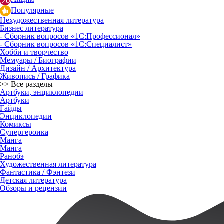
Популярные
Нехудожественная литература
Бизнес литература
- Сборник вопросов «1С:Профессионал»
- Сборник вопросов «1С:Специалист»
Хобби и творчество
Мемуары / Биографии
Дизайн / Архитектура
Живопись / Графика
>> Все разделы
Артбуки, энциклопедии
Артбуки
Гайды
Энциклопедии
Комиксы
Супергероика
Манга
Манга
Ранобэ
Художественная литература
Фантастика / Фэнтези
Детская литература
Обзоры и рецензии