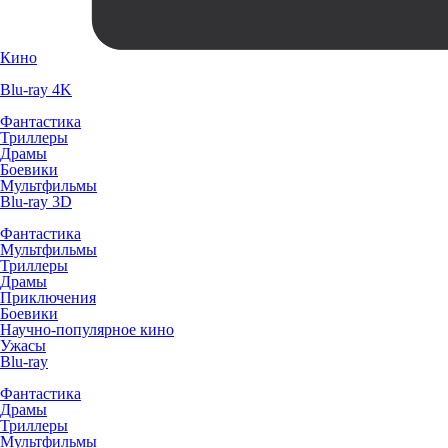
Кино
Blu-ray 4K
Фантастика
Триллеры
Драмы
Боевики
Мультфильмы
Blu-ray 3D
Фантастика
Мультфильмы
Триллеры
Драмы
Приключения
Боевики
Научно-популярное кино
Ужасы
Blu-ray
Фантастика
Драмы
Триллеры
Мультфильмы