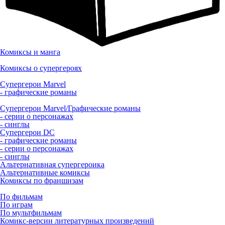
Комиксы и манга
Комиксы о супергероях
Супергерои Marvel
- графические романы
Супергерои Marvel/Графические романы
- серии о персонажах
- синглы
Супергерои DC
- графические романы
- серии о персонажах
- синглы
Альтернативная супергероика
Альтернативные комиксы
Комиксы по франшизам
По фильмам
По играм
По мультфильмам
Комикс-версии литературных произведений