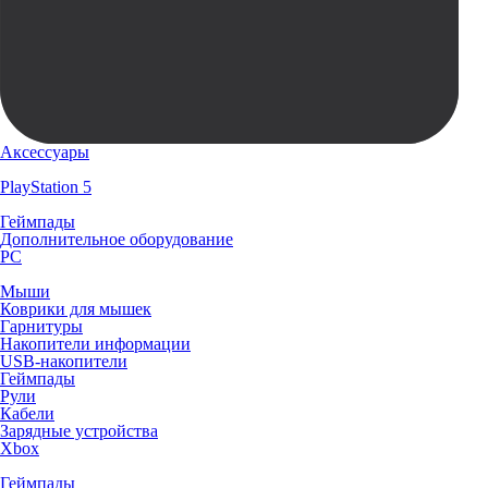
Аксессуары
PlayStation 5
Геймпады
Дополнительное оборудование
PC
Мыши
Коврики для мышек
Гарнитуры
Накопители информации
USB-накопители
Геймпады
Рули
Кабели
Зарядные устройства
Xbox
Геймпады