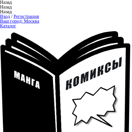
Назад
Назад
Назад
Вход
/
Регистрация
Ваш город:
Москва
Каталог