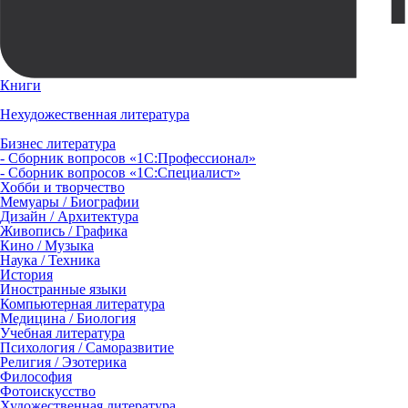
Книги
Нехудожественная литература
Бизнес литература
- Сборник вопросов «1С:Профессионал»
- Сборник вопросов «1С:Специалист»
Хобби и творчество
Мемуары / Биографии
Дизайн / Архитектура
Живопись / Графика
Кино / Музыка
Наука / Техника
История
Иностранные языки
Компьютерная литература
Медицина / Биология
Учебная литература
Психология / Саморазвитие
Религия / Эзотерика
Философия
Фотоискусство
Художественная литература