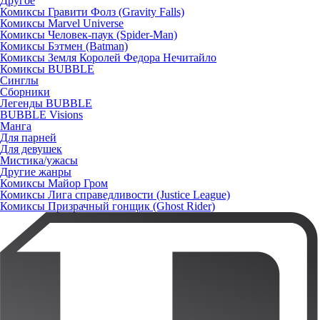
Другое
Комиксы Гравити Фолз (Gravity Falls)
Комиксы Marvel Universe
Комиксы Человек-паук (Spider-Man)
Комиксы Бэтмен (Batman)
Комиксы Земля Королей Федора Нечитайло
Комиксы BUBBLE
Синглы
Сборники
Легенды BUBBLE
BUBBLE Visions
Манга
Для парней
Для девушек
Мистика/ужасы
Другие жанры
Комиксы Майор Гром
Комиксы Лига справедливости (Justice League)
Комиксы Призрачный гонщик (Ghost Rider)