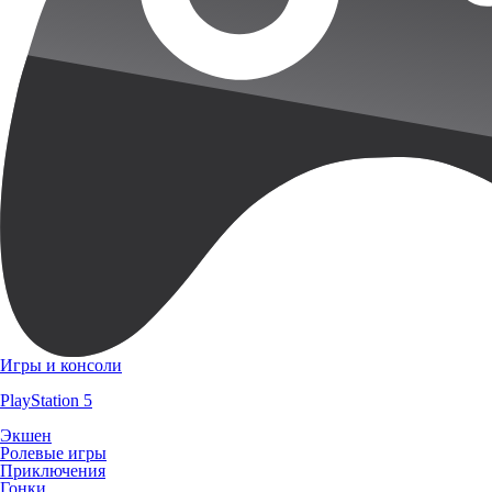
Игры и консоли
PlayStation 5
Экшен
Ролевые игры
Приключения
Гонки