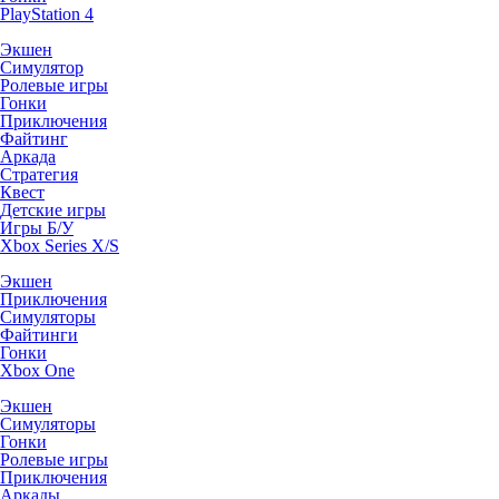
PlayStation 4
Экшен
Симулятор
Ролевые игры
Гонки
Приключения
Файтинг
Аркада
Стратегия
Квест
Детские игры
Игры Б/У
Xbox Series X/S
Экшен
Приключения
Симуляторы
Файтинги
Гонки
Xbox One
Экшен
Симуляторы
Гонки
Ролевые игры
Приключения
Аркады