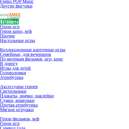
Funko POP Music
Другие фигурки
Герои игр
Герои кино, м/ф
Прочие
Настольные игры
Коллекционные карточные игры
Семейные, для вечеринок
По мотивам фильмов, игр, книг
В дорогу
Игры для детей
Головоломки
Атрибутика
Аксессуары героев
Светильники
Плакаты, значки, наклейки
Сумки, кошельки
Прочая атрибутика
Мягкие игрушки
Герои фильмов, м/ф
Герои игр
Символ года