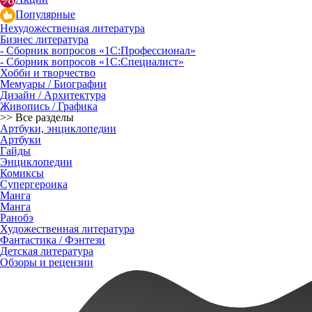
Популярные
Нехудожественная литература
Бизнес литература
- Сборник вопросов «1С:Профессионал»
- Сборник вопросов «1С:Специалист»
Хобби и творчество
Мемуары / Биографии
Дизайн / Архитектура
Живопись / Графика
>> Все разделы
Артбуки, энциклопедии
Артбуки
Гайды
Энциклопедии
Комиксы
Супергероика
Манга
Манга
Ранобэ
Художественная литература
Фантастика / Фэнтези
Детская литература
Обзоры и рецензии