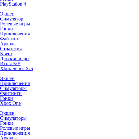
PlayStation 4
Экшен
Симулятор
Ролевые игры
Гонки
Приключения
Файтинг
Аркада
Стратегия
Квест
Детские игры
Игры Б/У
Xbox Series X/S
Экшен
Приключения
Симуляторы
Файтинги
Гонки
Xbox One
Экшен
Симуляторы
Гонки
Ролевые игры
Приключения
Аркады