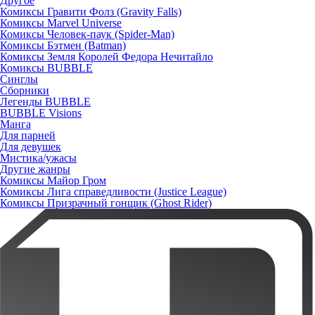
Другое
Комиксы Гравити Фолз (Gravity Falls)
Комиксы Marvel Universe
Комиксы Человек-паук (Spider-Man)
Комиксы Бэтмен (Batman)
Комиксы Земля Королей Федора Нечитайло
Комиксы BUBBLE
Синглы
Сборники
Легенды BUBBLE
BUBBLE Visions
Манга
Для парней
Для девушек
Мистика/ужасы
Другие жанры
Комиксы Майор Гром
Комиксы Лига справедливости (Justice League)
Комиксы Призрачный гонщик (Ghost Rider)