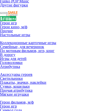
Funko POP Music
Другие фигурки
Герои игр
Герои кино, м/ф
Прочие
Настольные игры
Коллекционные карточные игры
Семейные, для вечеринок
По мотивам фильмов, игр, книг
В дорогу
Игры для детей
Головоломки
Атрибутика
Аксессуары героев
Светильники
Плакаты, значки, наклейки
Сумки, кошельки
Прочая атрибутика
Мягкие игрушки
Герои фильмов, м/ф
Герои игр
Символ года