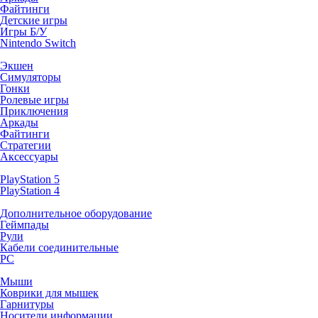
Файтинги
Детские игры
Игры Б/У
Nintendo Switch
Экшен
Симуляторы
Гонки
Ролевые игры
Приключения
Аркады
Файтинги
Стратегии
Аксессуары
PlayStation 5
PlayStation 4
Дополнительное оборудование
Геймпады
Рули
Кабели соединительные
PC
Мыши
Коврики для мышек
Гарнитуры
Носители информации