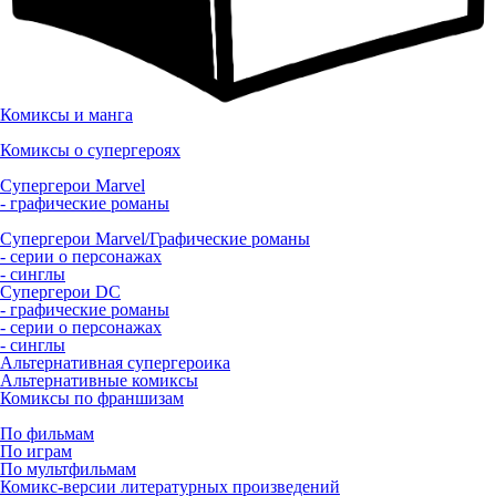
Комиксы и манга
Комиксы о супергероях
Супергерои Marvel
- графические романы
Супергерои Marvel/Графические романы
- серии о персонажах
- синглы
Супергерои DC
- графические романы
- серии о персонажах
- синглы
Альтернативная супергероика
Альтернативные комиксы
Комиксы по франшизам
По фильмам
По играм
По мультфильмам
Комикс-версии литературных произведений