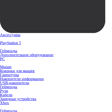
Аксессуары
PlayStation 5
Геймпады
Дополнительное оборудование
PC
Мыши
Коврики для мышек
Гарнитуры
Накопители информации
USB-накопители
Геймпады
Рули
Кабели
Зарядные устройства
Xbox
Геймпады