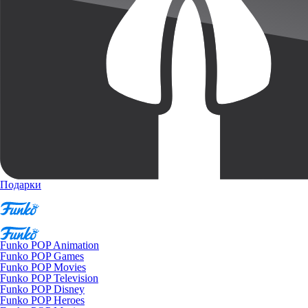
Подарки
Funko POP Animation
Funko POP Games
Funko POP Movies
Funko POP Television
Funko POP Disney
Funko POP Heroes