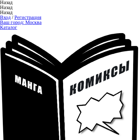
Назад
Назад
Назад
Вход
/
Регистрация
Ваш город:
Москва
Каталог