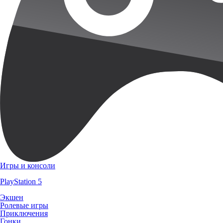
Игры и консоли
PlayStation 5
Экшен
Ролевые игры
Приключения
Гонки