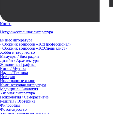
Книги
Нехудожественная литература
Бизнес литература
- Сборник вопросов «1С:Профессионал»
- Сборник вопросов «1С:Специалист»
Хобби и творчество
Мемуары / Биографии
Дизайн / Архитектура
Живопись / Графика
Кино / Музыка
Наука / Техника
История
Иностранные языки
Компьютерная литература
Медицина / Биология
Учебная литература
Психология / Саморазвитие
Религия / Эзотерика
Философия
Фотоискусство
Художественная литература