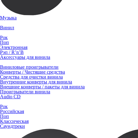
Музыка
Винил
Рок
Поп
Электронная
Рэп / R’n’B
Аксессуары для винила
Виниловые проигрыватели
Конверты / Чистящие средства
Средства для очистки винила
Внутренние конверты для винила
Внешние конверты / пакеты для винила
Проигрыватели винила
Audio CD
Рок
Российская
Поп
Классическая
Саундтреки