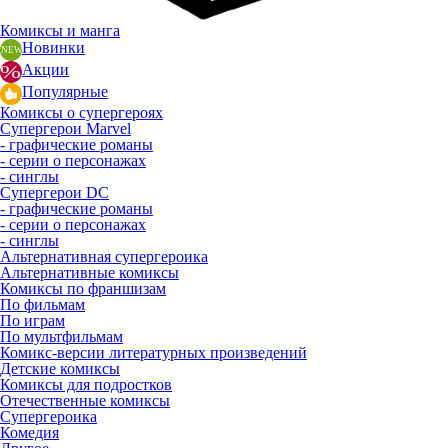
Комиксы и манга
Новинки
Акции
Популярные
Комиксы о супергероях
Супергерои Marvel
- графические романы
- серии о персонажах
- синглы
Супергерои DC
- графические романы
- серии о персонажах
- синглы
Альтернативная супергероика
Альтернативные комиксы
Комиксы по франшизам
По фильмам
По играм
По мультфильмам
Комикс-версии литературных произведений
Детские комиксы
Комиксы для подростков
Отечественные комиксы
Супергероика
Комедия