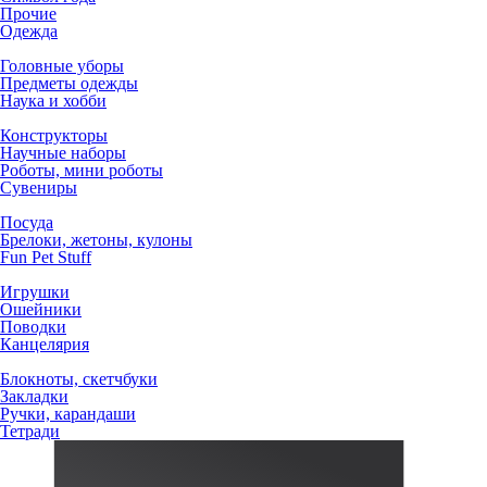
Прочие
Одежда
Головные уборы
Предметы одежды
Наука и хобби
Конструкторы
Научные наборы
Роботы, мини роботы
Сувениры
Посуда
Брелоки, жетоны, кулоны
Fun Pet Stuff
Игрушки
Ошейники
Поводки
Канцелярия
Блокноты, скетчбуки
Закладки
Ручки, карандаши
Тетради