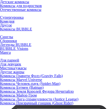
Детские комиксы
Комиксы для подростков
Отечественные комиксы
Супергероика
Комедия
Другое
Комиксы BUBBLE
Синглы
Сборники
Легенды BUBBLE
BUBBLE Visions
Манга
Для парней
Для девушек
Мистика/ужасы
Другие жанры
Комиксы Гравити Фолз (Gravity Falls)
Комиксы Marvel Universe
Комиксы Человек-паук (Spider-Man)
Комиксы Бэтмен (Batman)
Комиксы Земля Королей Федора Нечитайло
Комиксы Майор Гром
Комиксы Лига справедливости (Justice League)
Комиксы Призрачный гонщик (Ghost Rider)