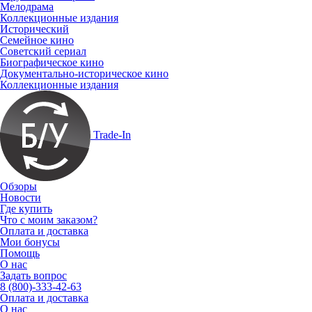
Мелодрама
Коллекционные издания
Исторический
Семейное кино
Советский сериал
Биографическое кино
Документально-историческое кино
Коллекционные издания
Trade-In
Обзоры
Новости
Где купить
Что с моим заказом?
Оплата и доставка
Мои бонусы
Помощь
О нас
Задать вопрос
8 (800)-333-42-63
Оплата и доставка
О нас