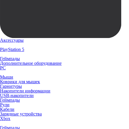
Аксессуары
PlayStation 5
Геймпады
Дополнительное оборудование
PC
Мыши
Коврики для мышек
Гарнитуры
Накопители информации
USB-накопители
Геймпады
Рули
Кабели
Зарядные устройства
Xbox
Геймпады