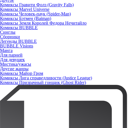
Другое
Комиксы Гравити Фолз (Gravity Falls)
Комиксы Marvel Universe
Комиксы Человек-паук (Spider-Man)
Комиксы Бэтмен (Batman)
Комиксы Земля Королей Федора Нечитайло
Комиксы BUBBLE
Синглы
Сборники
Легенды BUBBLE
BUBBLE Visions
Манга
Для парней
Для девушек
Мистика/ужасы
Другие жанры
Комиксы Майор Гром
Комиксы Лига справедливости (Justice League)
Комиксы Призрачный гонщик (Ghost Rider)