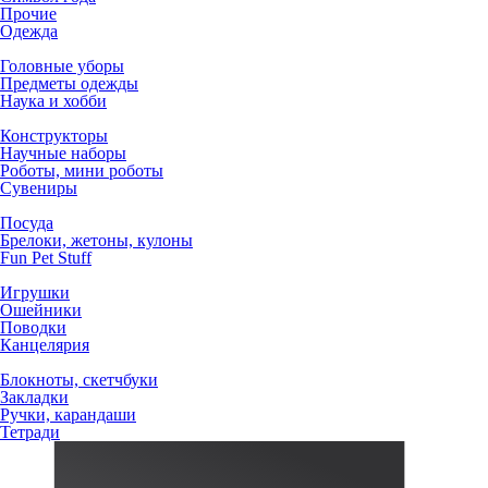
Прочие
Одежда
Головные уборы
Предметы одежды
Наука и хобби
Конструкторы
Научные наборы
Роботы, мини роботы
Сувениры
Посуда
Брелоки, жетоны, кулоны
Fun Pet Stuff
Игрушки
Ошейники
Поводки
Канцелярия
Блокноты, скетчбуки
Закладки
Ручки, карандаши
Тетради