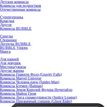
Детские комиксы
Комиксы для подростков
Отечественные комиксы
Супергероика
Комедия
Другое
Комиксы BUBBLE
Синглы
Сборники
Легенды BUBBLE
BUBBLE Visions
Манга
Для парней
Для девушек
Мистика/ужасы
Другие жанры
Комиксы Гравити Фолз (Gravity Falls)
Комиксы Marvel Universe
Комиксы Человек-паук (Spider-Man)
Комиксы Бэтмен (Batman)
Комиксы Земля Королей Федора Нечитайло
Комиксы Майор Гром
Комиксы Лига справедливости (Justice League)
Комиксы Призрачный гонщик (Ghost Rider)