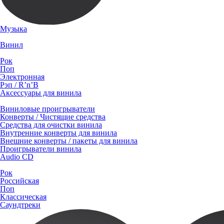
Музыка
Винил
Рок
Поп
Электронная
Рэп / R’n’B
Аксессуары для винила
Виниловые проигрыватели
Конверты / Чистящие средства
Средства для очистки винила
Внутренние конверты для винила
Внешние конверты / пакеты для винила
Проигрыватели винила
Audio CD
Рок
Российская
Поп
Классическая
Саундтреки