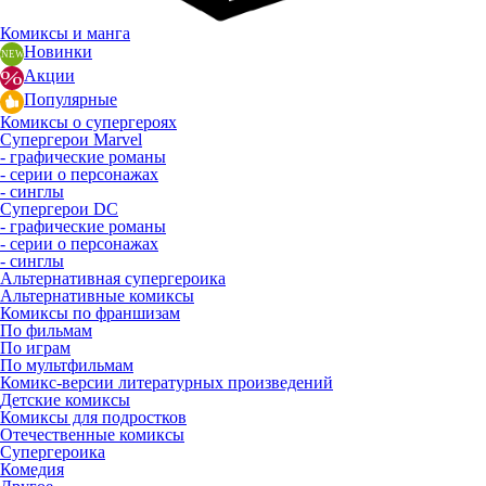
Комиксы и манга
Новинки
Акции
Популярные
Комиксы о супергероях
Супергерои Marvel
- графические романы
- серии о персонажах
- синглы
Супергерои DC
- графические романы
- серии о персонажах
- синглы
Альтернативная супергероика
Альтернативные комиксы
Комиксы по франшизам
По фильмам
По играм
По мультфильмам
Комикс-версии литературных произведений
Детские комиксы
Комиксы для подростков
Отечественные комиксы
Супергероика
Комедия