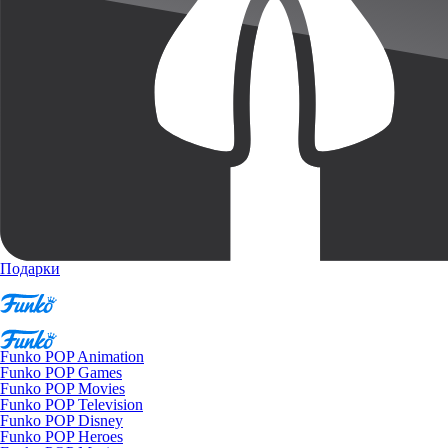
Подарки
Funko POP Animation
Funko POP Games
Funko POP Movies
Funko POP Television
Funko POP Disney
Funko POP Heroes