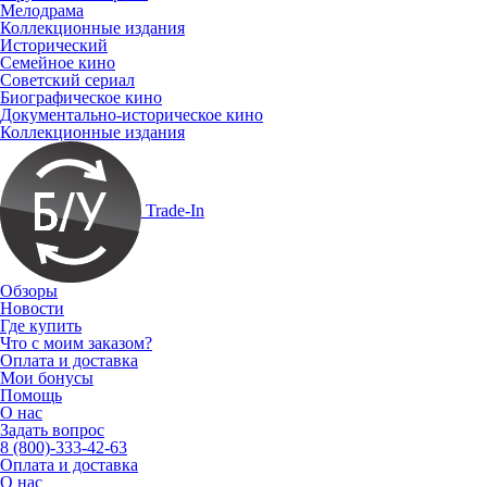
Мелодрама
Коллекционные издания
Исторический
Семейное кино
Советский сериал
Биографическое кино
Документально-историческое кино
Коллекционные издания
Trade-In
Обзоры
Новости
Где купить
Что с моим заказом?
Оплата и доставка
Мои бонусы
Помощь
О нас
Задать вопрос
8 (800)-333-42-63
Оплата и доставка
О нас