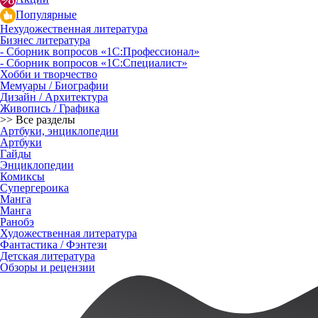
Популярные
Нехудожественная литература
Бизнес литература
- Сборник вопросов «1С:Профессионал»
- Сборник вопросов «1С:Специалист»
Хобби и творчество
Мемуары / Биографии
Дизайн / Архитектура
Живопись / Графика
>> Все разделы
Артбуки, энциклопедии
Артбуки
Гайды
Энциклопедии
Комиксы
Супергероика
Манга
Манга
Ранобэ
Художественная литература
Фантастика / Фэнтези
Детская литература
Обзоры и рецензии