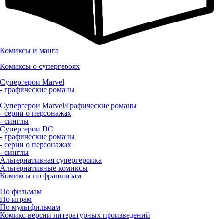
Комиксы и манга
Комиксы о супергероях
Супергерои Marvel
- графические романы
Супергерои Marvel/Графические романы
- серии о персонажах
- синглы
Супергерои DC
- графические романы
- серии о персонажах
- синглы
Альтернативная супергероика
Альтернативные комиксы
Комиксы по франшизам
По фильмам
По играм
По мультфильмам
Комикс-версии литературных произведений