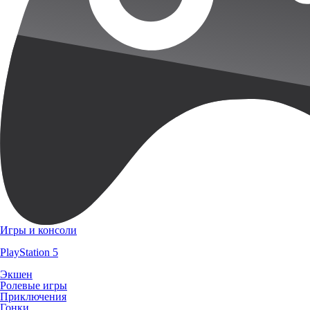
Игры и консоли
PlayStation 5
Экшен
Ролевые игры
Приключения
Гонки