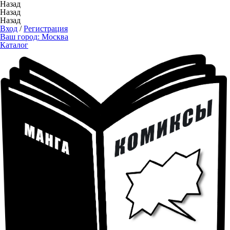
Назад
Назад
Назад
Вход
/
Регистрация
Ваш город:
Москва
Каталог