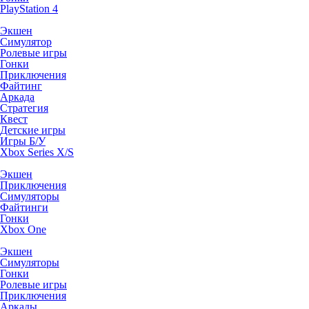
PlayStation 4
Экшен
Симулятор
Ролевые игры
Гонки
Приключения
Файтинг
Аркада
Стратегия
Квест
Детские игры
Игры Б/У
Xbox Series X/S
Экшен
Приключения
Симуляторы
Файтинги
Гонки
Xbox One
Экшен
Симуляторы
Гонки
Ролевые игры
Приключения
Аркады