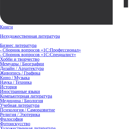
Книги
Нехудожественная литература
Бизнес литература
- Сборник вопросов «1С:Профессионал»
- Сборник вопросов «1С:Специалист»
Хобби и творчество
Мемуары / Биографии
Дизайн / Архитектура
Живопись / Графика
Кино / Музыка
Наука / Техника
История
Иностранные языки
Компьютерная литература
Медицина / Биология
Учебная литература
Психология / Саморазвитие
Религия / Эзотерика
Философия
Фотоискусство
Художественная литература