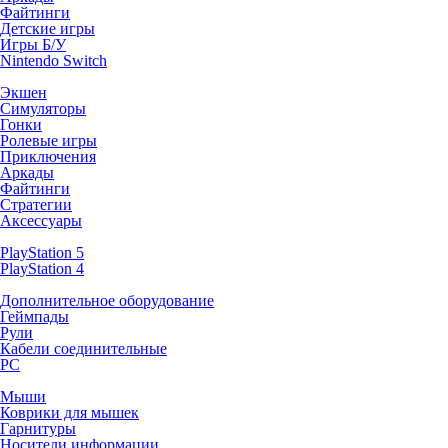
Файтинги
Детские игры
Игры Б/У
Nintendo Switch
Экшен
Симуляторы
Гонки
Ролевые игры
Приключения
Аркады
Файтинги
Стратегии
Аксессуары
PlayStation 5
PlayStation 4
Дополнительное оборудование
Геймпады
Рули
Кабели соединительные
PC
Мыши
Коврики для мышек
Гарнитуры
Носители информации